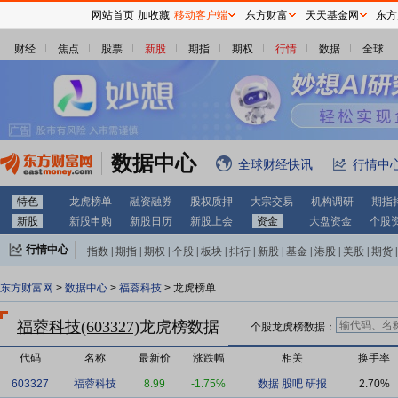
网站首页
加收藏
移动客户端
东方财富
天天基金网
东方
财经
焦点
股票
新股
期指
期权
行情
数据
全球
数据中心
全球财经快讯
行情中
特色
龙虎榜单
融资融券
股权质押
大宗交易
机构调研
期指
新股
新股申购
新股日历
新股上会
资金
大盘资金
个股
行情中心
指数
|
期指
|
期权
|
个股
|
板块
|
排行
|
新股
|
基金
|
港股
|
美股
|
期货
|
外汇
|
黄金
|
自选股
|
自选基金
东方财富网
>
数据中心
>
福蓉科技
> 龙虎榜单
福蓉科技(603327)
龙虎榜数据
个股龙虎榜数据：
代码
名称
最新价
涨跌幅
相关
换手率
603327
福蓉科技
8.99
-1.75%
数据
股吧
研报
2.70%