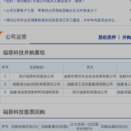
您好！请问截至7月底公司股东人数是多少，谢谢！
.
要点10：
定制化服务优势
公司在铝合金研发与生产、模具设计、精深
公司主要客户三星、苹果对公司营收贡献占比大约有多少？
案设计、产业链分工等诸多方面实现了定制化服务。公司完善的定制化
.
请问公司本次定增募投项目目前是否已开工建设，今年年内是否会对公司业绩产生正面影响
量，既取得了行业中先发优势，又增强了客户合作关系的紧密度。
要点11：
自愿锁定股份
自公司股票上市之日起三十六个月内,不转让
公司运营
股权质押
并购
间接持有的该部分股份。
要点12：
股利分配
在满足现金分红条件的基础上,结合公司持续经营和
福蓉科技并购重组
年以现金方式累计分配的利润不少于最近3年实现的年均可分配利润的3
要点13：
稳定股价措施
公司首次公开发行股票并上市后三年内,如公
序号
交易标的
买方
持股份、公司全体董事(独立董事除外)和高级管理人员增持公司股票以
1
四川福蓉科技股份公司
成都市蜀州兴业实业发展有限公司
成都兴
2
福建省冶金(控股)有限责任公司
福建省工业控股集团有限公司
3
福建省福蓉源新材料高端制造有限公司
四川福蓉科技股份公司
福蓉科技股票回购
占公告前一日总股
序号
回购价格区间(元)
回购数量区间(股)
回购金额区间(元)
本比例(%)