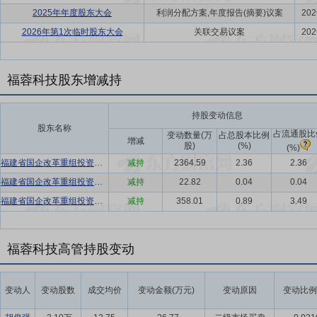
2025年年度股东大会
利润分配方案,年度报告(摘要)议案
202
2026年第1次临时股东大会
关联交易议案
202
福蓉科技股东增减持
持股变动信息
股东名称
占流通股比
变动数量(万
占总股本比例
增减
股)
(%)
(%)
福建省国企改革重组投资基金(有限合伙)
减持
2364.59
2.36
2.36
福建省国企改革重组投资基金(有限合伙)
减持
22.82
0.04
0.04
福建省国企改革重组投资基金(有限合伙)
减持
358.01
0.89
3.49
福蓉科技高管持股变动
变动人
变动股数
成交均价
变动金额(万元)
变动原因
变动比例