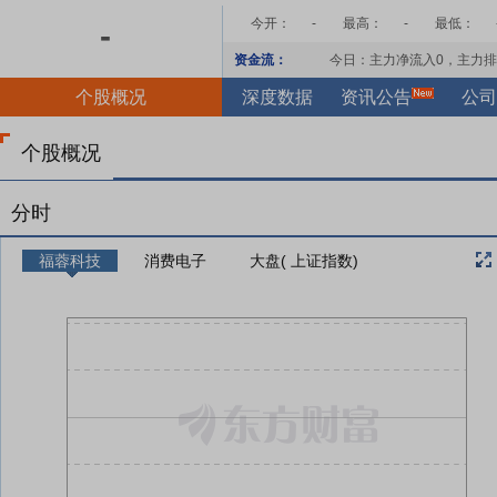
今开：
-
最高：
-
最低：
-
资金流：
今日：主力净流入
0
，主力排
个股概况
深度数据
资讯公告
公司
个股概况
分时
福蓉科技
消费电子
大盘( 上证指数)