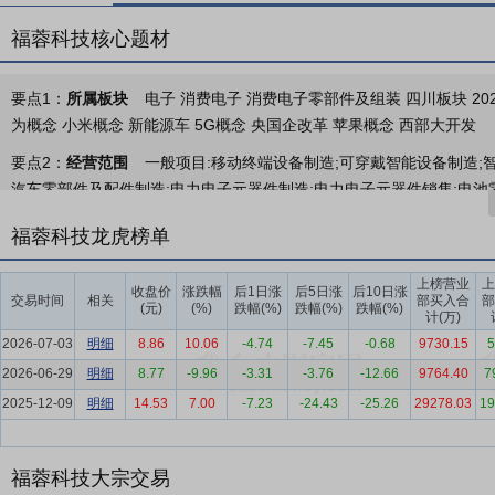
福蓉科技核心题材
要点1：
所属板块
电子 消费电子 消费电子零部件及组装 四川板块 2026
为概念 小米概念 新能源车 5G概念 央国企改革 苹果概念 西部大开发
要点2：
经营范围
一般项目:移动终端设备制造;可穿戴智能设备制造;
汽车零部件及配件制造;电力电子元器件制造;电力电子元器件销售;电池
金属合金销售;高性能有色金属及合金材料销售;模具制造;模具销售;机
福蓉科技龙虎榜单
可开展经营活动,具体经营项目以相关部门批准文件或许可证件为准)
要点3：
消费电子产品铝制结构件材料、新能源和汽车铝型材及其精深
上榜营业
上
收盘价
涨跌幅
后1日涨
后5日涨
后10日涨
交易时间
相关
部买入合
部
能源和汽车铝型材及其精深加工件的研发、生产及销售业务。
(元)
(%)
跌幅(%)
跌幅(%)
跌幅(%)
计(万)
要点4：
消费电子行业
铝制结构件不但具有良好的散热效果、强度高
2026-07-03
明细
8.86
10.06
-4.74
-7.45
-0.68
9730.15
5
消费电子产品的外观更加时尚美观、机身更薄、质感更好，深受消费者
2026-06-29
明细
8.77
-9.96
-3.31
-3.76
-12.66
9764.40
7
广泛应用，推动了产业链的快速发展。消费电子产品铝制结构件的需求
2025-12-09
明细
14.53
7.00
-7.23
-24.43
-25.26
29278.03
19
要点5：
新能源及汽车铝型材行业
铝材因其密度小、强度高、耐腐蚀
的高要求，使得铝材在车身、电池系统、底盘等关键部件中的应用日益
福蓉科技大宗交易
期。2025年新能源汽车产销量分别完成1,662.6万辆和1,649万辆，