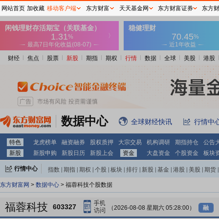
网站首页
加收藏
移动客户端
东方财富
天天基金网
东方财富证券
东方
财经
焦点
股票
新股
期指
期权
行情
数据
全球
美股
港股
数据中心
全球财经快讯
行情中
特色
龙虎榜单
融资融券
股权质押
大宗交易
机构调研
期指持仓
公告
新股
新股申购
新股日历
新股上会
资金
大盘资金
个股资金
板块
行情中心
指数
|
期指
|
期权
|
个股
|
板块
|
排行
|
新股
|
基金
|
港股
|
美股
|
期货
|
外汇
|
黄金
|
自选股
|
自选基金
东方财富网
>
数据中心
> 福蓉科技个股数据
福蓉科技
603327
（2026-08-08 星期六 05:28:00）
融