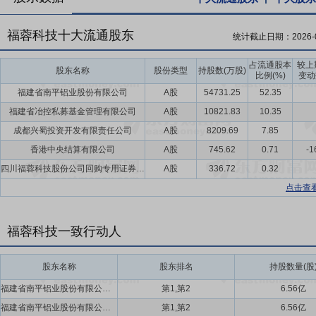
福蓉科技十大流通股东
统计截止日期：
2026-
占流通股本
较上
股东名称
股份类型
持股数(万股)
比例(%)
变动
福建省南平铝业股份有限公司
A股
54731.25
52.35
福建省冶控私募基金管理有限公司
A股
10821.83
10.35
成都兴蜀投资开发有限责任公司
A股
8209.69
7.85
香港中央结算有限公司
A股
745.62
0.71
-1
四川福蓉科技股份公司回购专用证券账户
A股
336.72
0.32
点击查
福蓉科技一致行动人
股东名称
股东排名
持股数量(股
福建省南平铝业股份有限公司,福建省冶控私募基金管理有限公司
第1,第2
6.56亿
福建省南平铝业股份有限公司,福建省冶控私募基金管理有限公司
第1,第2
6.56亿