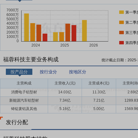
第一季
第二季
第三季
第四季
福蓉科技主要业务构成
统计截止日期：
2025-
按产品分
按行业分
按地区分
主营构成
主营收入(元)
主营成本(元)
主营利润(
消费电子铝型材
14.03亿
11.33亿
2.69
新能源汽车铝型材
7.34亿
7.21亿
1289.8
铸锭废铝及其他
5.16亿
5.00亿
1569.9
发行分配