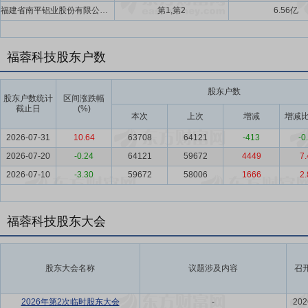
福建省南平铝业股份有限公司,福建冶控股权投资管理有限公司
第1,第2
6.56亿
福蓉科技股东户数
股东户数
股东户数统计
区间涨跌幅
截止日
(%)
本次
上次
增减
增减比
2026-07-31
10.64
63708
64121
-413
-0
2026-07-20
-0.24
64121
59672
4449
7.
2026-07-10
-3.30
59672
58006
1666
2.
福蓉科技股东大会
股东大会名称
议题涉及内容
召
2026年第2次临时股东大会
-
202