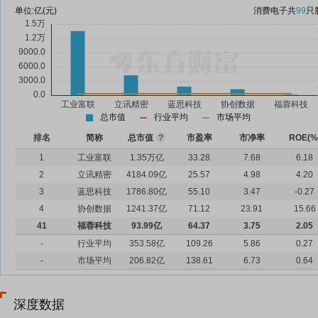
单位:
亿(元)
消费电子
共
99
只
总市值
行业平均
市场平均
排名
简称
总市值
?
市盈率
市净率
ROE(%
1
工业富联
1.35万亿
33.28
7.68
6.18
2
立讯精密
4184.09亿
25.57
4.98
4.20
3
蓝思科技
1786.80亿
55.10
3.47
-0.27
4
协创数据
1241.37亿
71.12
23.91
15.66
41
福蓉科技
93.99亿
64.37
3.75
2.05
-
行业平均
353.58亿
109.26
5.86
0.27
-
市场平均
206.82亿
138.61
6.73
0.64
深度数据