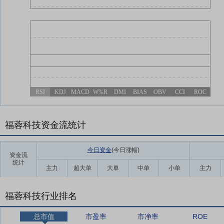
RSI
KDJ
MACD
W%R
DMI
BIAS
OBV
CCI
ROC
福蓉科技资金流统计
今日资金
(今日涨幅
)
资金流
统计
主力
超大单
大单
中单
小单
主力
福蓉科技行业排名
总市值
市盈率
市净率
ROE