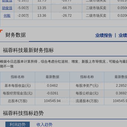
胡俊强
-2.10万
12.75
-26.77
二级市场买卖
0.021
胡俊强
-5.00万
13.35
-66.75
二级市场买卖
0.050
何毅
-2.00万
13.36
-26.72
二级市场买卖
0.020
财务数据
业绩报告
业绩
福蓉科技最新财务指标
根据今日总股本计算所得，综合考虑分红送转、增发、新股上市等情况，可能会与最
期不一致
指标名称
最新数据
指标名称
最新数
基本每股收益(元)
0.0462
每股净资产(元)
2.2852
每股经营现金流(元)
-0.0261
每股公积金(元)
0.3692
总股本(万股)
104545.94
流通股本(万股)
104545.
福蓉科技指标趋势
利润趋势
收入趋势