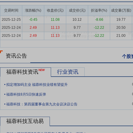
车市场的“主力军”。中国“双碳”目标的推进以及新能源汽车产业的迅
交易时间
涨跌幅(%)
收盘价(元)
成交价(元)
折溢率(%)
成交量(万股)
长的主要动力。
2025-12-25
-0.45
11.08
10.12
-8.66
19.77
要点6：
技术优势
平板电脑、笔记本电脑和智能手机等消费电子产品
2025-12-24
2.49
11.13
9.77
-12.22
20.50
和硬度以保护内部核心电子元器件，同时消费电子产品结构件还需要在
2025-12-24
2.49
11.13
9.77
-12.22
21.00
户之间良好的沟通反馈机制，公司通过多年研发和技术积累，在铝制结
高精度铝合金材料挤压技术以及自动化生产关键技术等核心技术。此外
要点7：
生产规模及快速响应优势
通过多年的发展和经验积累，公司
资讯公告
个股
模的不断扩大，公司已具有确保大项目启动后在短时间内实现批量化生
公司与知名铝锭原材料生产厂家、供应商以及物流公司建立了良好的合
福蓉科技资讯
行业资讯
司在生产能力、峰值供货能力、研发和供货周期等方面位于行业前列，
.
拟定增加码主业 福蓉科技业绩有望提升
要点8：
客户资源优势
公司在消费电子产品铝制结构件材料方面深耕
.
户，并通过不断降低生产成本、提高产品技术含量来帮助客户降低采购
福蓉科技8月5日快速反弹
.
为等品牌的代加工厂形成稳定的合作关系。公司子公司生产的新能源及
福蓉科技：第四届董事会第九次会议决议公告
显。
要点9：
产品质量优势
公司及子公司通过了质量管理体系（ISO9001
福蓉科技互动易
制体系和质量检验标准。公司品管部按质量控制流程进行严格把关，包
.
改善等，确保了公司产品的质量。高标准和稳定的产品质量，使得公司