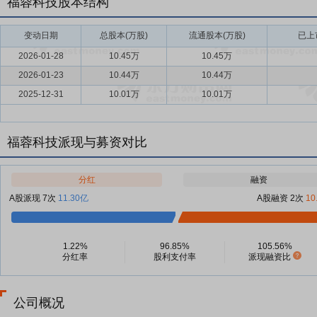
福蓉科技股本结构
变动日期
总股本(万股)
流通股本(万股)
已上
2026-01-28
10.45万
10.45万
2026-01-23
10.44万
10.44万
2025-12-31
10.01万
10.01万
福蓉科技派现与募资对比
分红
融资
A股派现 7次
11.30亿
A股融资 2次
10
1.22%
96.85%
105.56%
分红率
股利支付率
派现融资比
公司概况