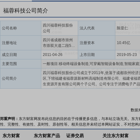
福蓉科技公司简介
四川福蓉科技股份
公司名称
法人代表
陈亚仁
公司
四川省成都市崇州
注册地址
注册资本
10.45亿
市崇双大道二段518
号
成立日期
2011-04-26
上市日期
2019-05-23
主要范围
四川福蓉科技股份公司成立于2011年,坐落于成都崇州经济
公司简介
区,下辖福建省福蓉源新材料高端制造有限公司、福建省福
生资源开发有限公司两个子公司。公司专注于消费电子产
结构件材料的研发、生产及销售,产品应用于智能手机、平
脑、笔记本电脑以及智能穿戴等终端消费电子产品。公司
省企业技术中心,成都市制造业100强,成都市重点新材料企业
市院士(专家)创新工作站,西南交大院士(专家)创新工作站,
数据
多项国家授权的专利。公司自成立以来,始终坚持“以质取胜
经营”的经营理念,深耕细作消费电子产品铝制结构件材料市
郑重声明：
东方财富网发布此信息的目的在于传播更多信息，与本站立场无关。东方
握了消费电子产品铝制结构(外观)件材料的制备及加工的核
性、完整性、有效性、及时性、原创性等。相关信息并未经过本网站证实，不对您构
优势,并形成了内在组织、外观质量、物理性质、机械性能
性能、尺寸精度等方面行业领先的智能制造生产能力,与国
东方财富
东方财富产品
证券交易
关注东方财富