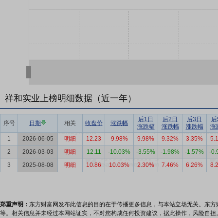
祥和实业上榜明细数据（近一年）
后1日
后2日
后3日
后
序号
日期
相关
收盘价
涨跌幅
涨跌幅
涨跌幅
涨跌幅
涨
1
2026-06-05
明细
12.23
9.98%
9.98%
9.32%
3.35%
5.
2
2026-03-03
明细
12.11
-10.03%
-3.55%
-1.98%
-1.57%
-0
3
2025-08-08
明细
10.86
10.03%
2.30%
7.46%
6.26%
8.
郑重声明：
东方财富网发布此信息的目的在于传播更多信息，与本站立场无关。东方
等。相关信息并未经过本网站证实，不对您构成任何投资建议，据此操作，风险自担