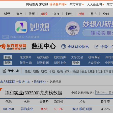
网站首页
加收藏
移动客户端
东方财富
天天基金网
东方
财经
焦点
股票
新股
期指
期权
行情
数据
全球
数据中心
全球财经快讯
行情中
特色
龙虎榜单
融资融券
股权质押
大宗交易
机构调研
期指
新股
新股申购
新股日历
新股上会
资金
大盘资金
个股
行情中心
指数
|
期指
|
期权
|
个股
|
板块
|
排行
|
新股
|
基金
|
港股
|
美股
|
期货
|
外汇
|
黄金
|
自选股
|
自选基金
东方财富网
>
数据中心
>
祥和实业
> 龙虎榜单
祥和实业(603500)
龙虎榜数据
个股龙虎榜数据：
代码
名称
最新价
涨跌幅
相关
换手率
603500
祥和实业
9.58
0.10%
数据
股吧
研报
3.20%