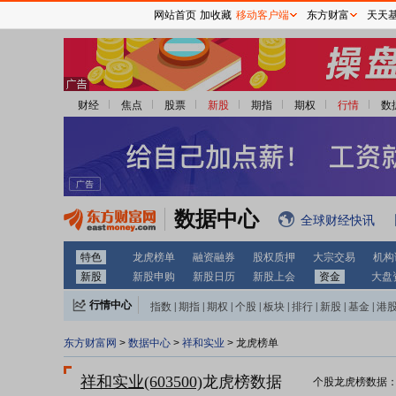
网站首页
加收藏
移动客户端
东方财富
天天
财经
焦点
股票
新股
期指
期权
行情
数
数据中心
全球财经快讯
特色
龙虎榜单
融资融券
股权质押
大宗交易
机构
新股
新股申购
新股日历
新股上会
资金
大盘
行情中心
指数
|
期指
|
期权
|
个股
|
板块
|
排行
|
新股
|
基金
|
港
东方财富网
>
数据中心
>
祥和实业
> 龙虎榜单
祥和实业(603500)
龙虎榜数据
个股龙虎榜数据