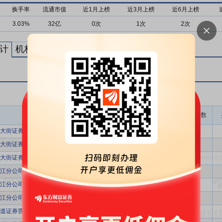
换手率
流通市值
近1月上榜
近3月上榜
近6月上榜
3.03%
32亿
0次
1次
2次
计
机构买卖统计
最新公告
龙虎榜成交金额(万)
上榜次数
大街证券营业部
2924.45
1
大街证券营业部
2924.45
1
大街证券营业部
2924.45
1
江分公司
1622.30
1
江分公司
1622.30
1
江分公司
1622.30
1
道证券营业部
1280.48
1