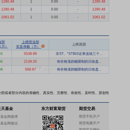
1280.48
1
0.00
-
1280.48
1280.48
1
0.00
-
1280.48
1061.02
1
0.00
-
1061.02
业部
上榜营业部
上榜原因
（万）
买卖净额（万）
93
5538.99
非ST、*ST和S证券连续三个...
36
2139.35
有价格涨跌幅限制的日收盘...
58
568.97
有价格涨跌幅限制的日收盘...
全部或者部分内容的准确性、真实性、完整性、有效性、及时性、原创性