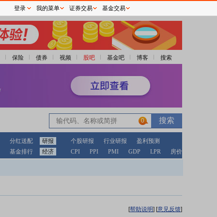
登录
我的菜单
证券交易
基金交易
保险
债券
视频
股吧
基金吧
博客
搜索
0
分红送配
研报
个股研报
行业研报
盈利预测
基金排行
经济
CPI
PPI
PMI
GDP
LPR
房价
[
帮助说明
]
[
意见反馈
]