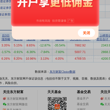
道证券营业部
1280.48
1
道证券营业部
1280.48
1
路证券营业部
1061.02
1
后3日
后5日
后10日
后20日
后30日
上榜营业部
上榜营
涨跌幅
涨跌幅
涨跌幅
涨跌幅
涨跌幅
买入合计（万）
卖出合计
3.35%
5.15%
8.65%
-12.87%
-35.54%
7882.92
2343.
-1.57%
-0.91%
-6.36%
-7.84%
-7.60%
5007.71
2868.
6.26%
8.20%
10.96%
3.13%
4.05%
4769.55
4200.
数据来源：
东方财富Choice数据
场无关。东方财富网不保证该信息（包括但不限于文字、视频、音频、数据及图表）
作，风险自担。