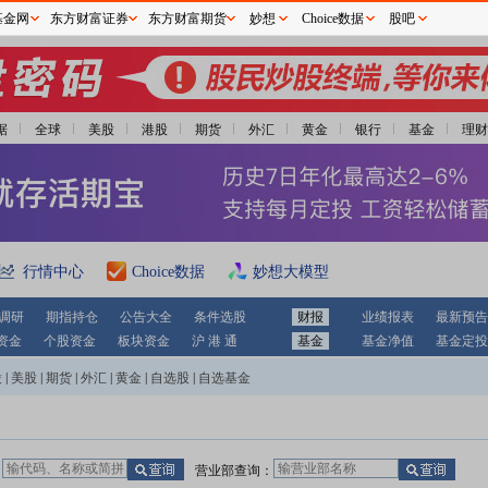
基金网
东方财富证券
东方财富期货
妙想
Choice数据
股吧
据
全球
美股
港股
期货
外汇
黄金
银行
基金
理财
行情中心
Choice数据
妙想大模型
调研
期指持仓
公告大全
条件选股
财报
业绩报表
最新预告
资金
个股资金
板块资金
沪 港 通
基金
基金净值
基金定投
股
|
美股
|
期货
|
外汇
|
黄金
|
自选股
|
自选基金
：
营业部查询：