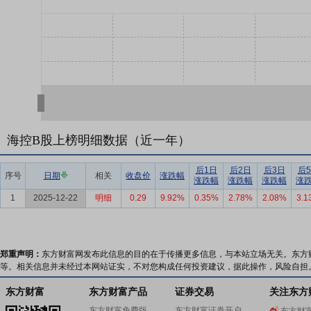
海控B股上榜明细数据（近一年）
后1日
后2日
后3日
后
序号
日期
相关
收盘价
涨跌幅
涨跌幅
涨跌幅
涨跌幅
涨
1
2025-12-22
明细
0.29
9.92%
0.35%
2.78%
2.08%
3.1
郑重声明：
东方财富网发布此信息的目的在于传播更多信息，与本站立场无关。东方
等。相关信息并未经过本网站证实，不对您构成任何投资建议，据此操作，风险自担