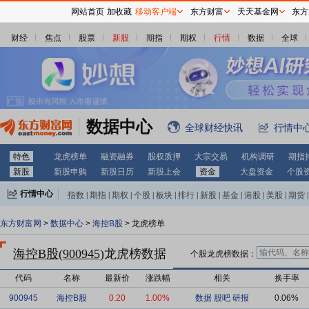
网站首页
加收藏
移动客户端
东方财富
天天基金网
东方
财经
焦点
股票
新股
期指
期权
行情
数据
全球
数据中心
全球财经快讯
行情中
特色
龙虎榜单
融资融券
股权质押
大宗交易
机构调研
期指
新股
新股申购
新股日历
新股上会
资金
大盘资金
个股
行情中心
指数
|
期指
|
期权
|
个股
|
板块
|
排行
|
新股
|
基金
|
港股
|
美股
|
期货
|
外汇
|
黄金
|
自选股
|
自选基金
东方财富网
>
数据中心
>
海控B股
> 龙虎榜单
海控B股(900945)
龙虎榜数据
个股龙虎榜数据：
代码
名称
最新价
涨跌幅
相关
换手率
900945
海控B股
0.20
1.00%
数据
股吧
研报
0.06%