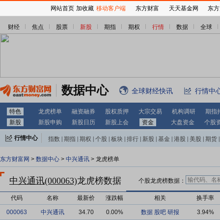
网站首页
加收藏
移动客户端
东方财富
天天基金网
东方
财经
焦点
股票
新股
期指
期权
行情
数据
全球
数据中心
全球财经快讯
行情中
特色
龙虎榜单
融资融券
股权质押
大宗交易
机构调研
期指
新股
新股申购
新股日历
新股上会
资金
大盘资金
个股
行情中心
指数
|
期指
|
期权
|
个股
|
板块
|
排行
|
新股
|
基金
|
港股
|
美股
|
期货
|
外汇
|
黄金
|
自选股
|
自选基金
东方财富网
>
数据中心
>
中兴通讯
> 龙虎榜单
中兴通讯(000063)
龙虎榜数据
个股龙虎榜数据：
代码
名称
最新价
涨跌幅
相关
换手率
000063
中兴通讯
34.70
0.00%
数据
股吧
研报
3.94%