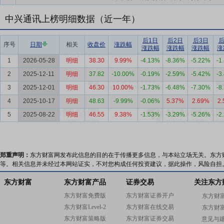
中兴通讯上榜明细数据（近一年）
后1日
后2日
后3日
后
序号
日期
相关
收盘价
涨跌幅
涨跌幅
涨跌幅
涨跌幅
涨
1
2026-05-28
明细
38.30
9.99%
-4.13%
-8.36%
-5.22%
-1
2
2025-12-11
明细
37.82
-10.00%
-0.19%
-2.59%
-5.42%
-3
3
2025-12-01
明细
46.30
10.00%
-1.73%
-6.48%
-7.30%
-8
4
2025-10-17
明细
48.63
-9.99%
-0.06%
5.37%
2.69%
2
5
2025-08-22
明细
46.55
9.38%
-1.53%
-3.29%
-5.26%
-2
郑重声明：
东方财富网发布此信息的目的在于传播更多信息，与本站立场无关。东方
等。相关信息并未经过本网站证实，不对您构成任何投资建议，据此操作，风险自担