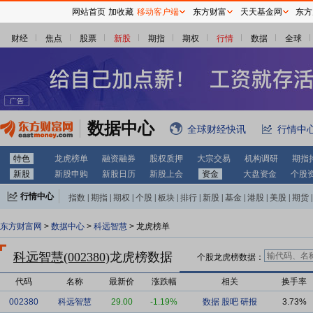
网站首页
加收藏
移动客户端
东方财富
天天基金网
东方
财经
焦点
股票
新股
期指
期权
行情
数据
全球
数据中心
全球财经快讯
行情中
特色
龙虎榜单
融资融券
股权质押
大宗交易
机构调研
期指
新股
新股申购
新股日历
新股上会
资金
大盘资金
个股
行情中心
指数
|
期指
|
期权
|
个股
|
板块
|
排行
|
新股
|
基金
|
港股
|
美股
|
期货
|
外汇
|
黄金
|
自选股
|
自选基金
东方财富网
>
数据中心
>
科远智慧
> 龙虎榜单
科远智慧(002380)
龙虎榜数据
个股龙虎榜数据：
代码
名称
最新价
涨跌幅
相关
换手率
002380
科远智慧
29.00
-1.19%
数据
股吧
研报
3.73%