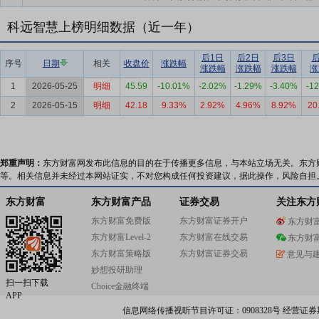
科远智慧上榜明细数据（近一年）
后1日
后2日
后3日
后
序号
日期
相关
收盘价
涨跌幅
涨跌幅
涨跌幅
涨跌幅
涨
1
2026-05-25
明细
45.59
-10.01%
-2.02%
-1.29%
-3.40%
-1
2
2026-05-15
明细
42.18
9.33%
2.92%
4.96%
8.92%
20
郑重声明：
东方财富网发布此信息的目的在于传播更多信息，与本站立场无关。东方
等。相关信息并未经过本网站证实，不对您构成任何投资建议，据此操作，风险自担