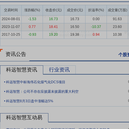
工控系统与工业人工智能行业迎来了规范化与规模化并重的发展期。国
明确，共同构成了行业稳健增长的双轮驱动力。
交易时间
涨跌幅(%)
收盘价(元)
成交价(元)
折溢率(%)
成交量(万股)
要点7：
扎实的技术研发体系与创新能力
公司始终将自主研发作为核
2024-08-01
-1.53
16.73
16.73
0.00
91.63
心等平台，公司在分布式工业实时数据库集群、高精度多轴协同运动控制
2023-11-07
0.77
18.41
16.50
-10.37
23.60
年，公司的“重载无人行车装备”及“工业自动化及智能装备编程设计开发工
2017-10-25
-0.93
19.20
19.38
0.94
10.38
年度江苏省人工智能创新产品、应用解决方案及应用场景标杆，反映了
要点8：
稳固的行业先发优势与品牌认可度
深耕行业三十余年，公司
资讯公告
个股
国家级制造业单项冠军企业，公司获得了多项质量与信息安全体系认证
程实施经验，能够有效承接各类大型技改项目，品牌公信力与客户信任
科远智慧资讯
行业资讯
要点9：
“自动化+AI+机器人”的业务生态协同
公司兼具工业控制硬件研
.
PLC设备，公司可获取高质量的工业现场数据；通过工业智能体与具
科远智慧中标海伟石化煤气化DCS项目
作。这种打通感知、分析、决策至执行全环节的生态能力，为客户提供
.
科远智慧：公司不存在应披露未披露的重大利空
要点10：
高效的组织运作与项目交付能力
公司通过事业部及大客户中
.
科远智慧8月3日盘中涨幅达5%
需求与客户痛点的快速响应。内部管理的精细化与模块化设计的推进，
扩张。
科远智慧互动易
要点11：
2021年度权益分派实施
2022年7月7日公司对外公告,本公
.
234,990,749股为基数,向全体股东每10股派0.400000元人民币现