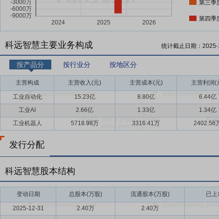
第三季
第四季
科远智慧主要业务构成
统计截止日期：
2025-
按产品分
按行业分
按地区分
主营构成
主营收入(元)
主营成本(元)
主营利润(
工业自动化
15.23亿
8.80亿
6.44亿
工业AI
2.66亿
1.33亿
1.34亿
工业机器人
5718.98万
3316.41万
2402.56
发行分配
科远智慧股本结构
变动日期
总股本(万股)
流通股本(万股)
已上
2025-12-31
2.40万
2.40万