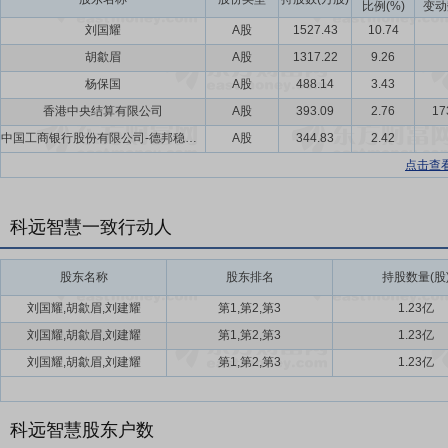
比例(%)
变动
刘国耀
A股
1527.43
10.74
胡歙眉
A股
1317.22
9.26
杨保国
A股
488.14
3.43
香港中央结算有限公司
A股
393.09
2.76
17
中国工商银行股份有限公司-德邦稳盈增长灵活配置混合型证券投资基金
A股
344.83
2.42
点击查
科远智慧一致行动人
股东名称
股东排名
持股数量(股
刘国耀,胡歙眉,刘建耀
第1,第2,第3
1.23亿
刘国耀,胡歙眉,刘建耀
第1,第2,第3
1.23亿
刘国耀,胡歙眉,刘建耀
第1,第2,第3
1.23亿
科远智慧股东户数