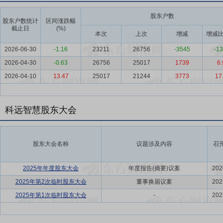
股东户数
股东户数统计
区间涨跌幅
截止日
(%)
本次
上次
增减
增减比
2026-06-30
-1.16
23211
26756
-3545
-13
2026-04-30
-0.63
26756
25017
1739
6.
2026-04-10
13.47
25017
21244
3773
17
科远智慧股东大会
股东大会名称
议题涉及内容
召
2025年年度股东大会
年度报告(摘要)议案
202
2025年第2次临时股东大会
董事换届议案
202
2025年第1次临时股东大会
-
202