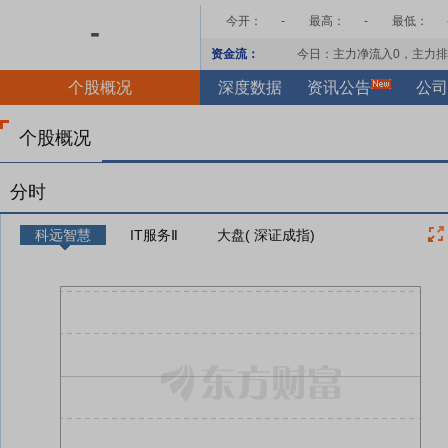
今开：
-
最高：
-
最低：
-
资金流：
今日：主力净流入
0
，主力排
个股概况
深度数据
资讯公告
公司
个股概况
分时
科远智慧
IT服务Ⅱ
大盘( 深证成指)