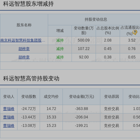
科远智慧股东增减持
持股变动信息
股东名称
占流通股比
变动数量(万
占总股本比例
增减
股)
(%)
(%)
南京科远智慧科技集团股份有限公司第三期员工持股计划
减持
500.09
2.08
3.52
胡梓章
减持
107.22
0.45
0.76
胡梓章
减持
92.00
0.38
0.65
科远智慧高管持股变动
变动人
变动股数
成交均价
变动金额(万元)
变动原因
变动比
曹瑞峰
-24.72万
14.72
-363.88
竞价交易
1.0
曹瑞峰
-13.44万
15.33
-206.04
竞价交易
0.5
曹瑞峰
-13.08万
15.23
-199.21
竞价交易
0.5