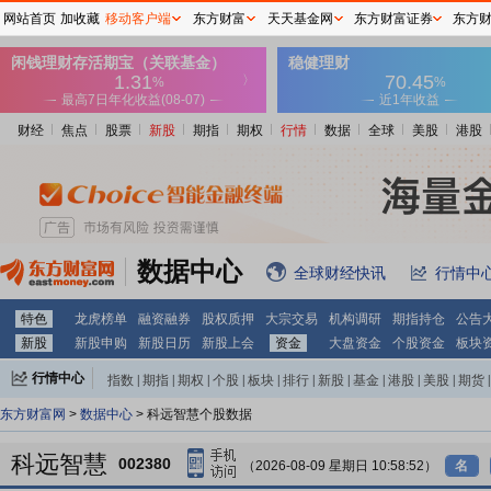
网站首页
加收藏
移动客户端
东方财富
天天基金网
东方财富证券
东方
财经
焦点
股票
新股
期指
期权
行情
数据
全球
美股
港股
数据中心
全球财经快讯
行情中
特色
龙虎榜单
融资融券
股权质押
大宗交易
机构调研
期指持仓
公告
新股
新股申购
新股日历
新股上会
资金
大盘资金
个股资金
板块
行情中心
指数
|
期指
|
期权
|
个股
|
板块
|
排行
|
新股
|
基金
|
港股
|
美股
|
期货
|
外汇
|
黄金
|
自选股
|
自选基金
东方财富网
>
数据中心
> 科远智慧个股数据
科远智慧
002380
（2026-08-09 星期日 10:58:52）
名