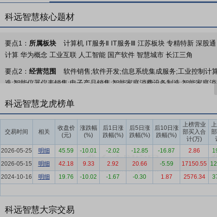
科远智慧核心题材
要点1：
所属板块
计算机 IT服务Ⅱ IT服务Ⅲ 江苏板块 专精特新 深
计算 华为概念 工业互联 人工智能 国产软件 智慧城市 长江三角
要点2：
经营范围
软件销售;软件开发;信息系统集成服务;工业控制计
造;智能仪器仪表销售;电子产品销售;智能家庭消费设备制造;智能家庭
让、技术推广;普通机械设备安装服务;特种设备安装改造修理;机械电气设
科远智慧龙虎榜单
代理;环境保护专用设备制造;环境保护专用设备销售;发电业务、输电业务
要点3：
工业自动化
工业自动化是公司的基础核心业务。该板块致力
上榜营业
上
收盘价
涨跌幅
后1日涨
后5日涨
后10日涨
交易时间
相关
部买入合
部
与指令执行的准确性。
(元)
(%)
跌幅(%)
跌幅(%)
跌幅(%)
计(万)
要点4：
工业AI
工业AI板块是公司在数字化转型背景下布局的核心软
2026-05-25
明细
45.59
-10.01
-2.02
-12.85
-16.87
2.86
1
公司正有序推进业务从传统工业软件向以“工业智能体”为驱动的新型智
2026-05-15
明细
42.18
9.33
2.92
20.66
-5.59
17150.55
12
2024-10-16
明细
19.76
-10.02
-1.67
-0.30
1.87
2576.34
3
要点5：
工业机器人
面向具身智能在工业场景的商业落地趋势，公司
执行能力。
要点6：
工控系统与工业人工智能行业
2025年，宏观经济运行平稳
科远智慧大宗交易