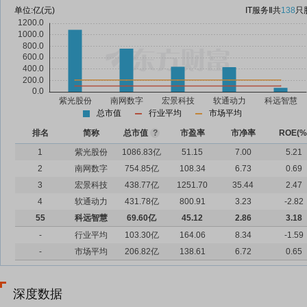
单位:
亿(元)
IT服务Ⅱ
共
138
只
总市值
行业平均
市场平均
排名
简称
总市值
?
市盈率
市净率
ROE(%
1
紫光股份
1086.83亿
51.15
7.00
5.21
2
南网数字
754.85亿
108.34
6.73
0.69
3
宏景科技
438.77亿
1251.70
35.44
2.47
4
软通动力
431.78亿
800.91
3.23
-2.82
55
科远智慧
69.60亿
45.12
2.86
3.18
-
行业平均
103.30亿
164.06
8.34
-1.59
-
市场平均
206.82亿
138.61
6.72
0.65
深度数据