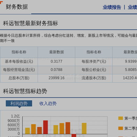
财务数据
业绩报告
业绩
科远智慧最新财务指标
根据今日总股本计算所得，综合考虑分红送转、增发、新股上市等情况，可能会与最
期不一致
指标名称
最新数据
指标名称
最新数
基本每股收益(元)
0.3177
每股净资产(元)
9.9399
每股经营现金流(元)
0.0788
每股公积金(元)
5.8085
总股本(万股)
23999.16
流通股本(万股)
14220.4
科远智慧指标趋势
利润趋势
收入趋势
第一季
第二季