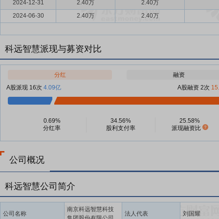
2024-12-31
2.40万
2.40万
2024-06-30
2.40万
2.40万
科远智慧派现与募资对比
分红
融资
A股派现 16次
4.09亿
A股融资 2次
15
0.69%
34.56%
25.58%
分红率
股利支付率
派现融资比
公司概况
科远智慧公司简介
南京科远智慧科技
公司名称
法人代表
刘国耀
集团股份有限公司