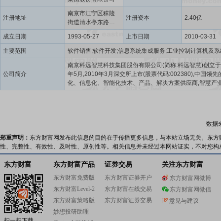
南京市江宁区秣陵
注册地址
注册资本
2.40亿
街道清水亭东路
1266号
成立日期
1993-05-27
上市日期
2010-03-31
主要范围
南京科远智慧科技集团股份有限公司(简称:科远智慧)创立于1
公司简介
年5月,2010年3月深交所上市(股票代码:002380),中国领
化、信息化、智能化技术、产品、解决方案供应商,智慧产
引领者。围绕“3060”碳达峰、碳中和目标,业务涉及“智慧工
“智慧城市”等板块。
数据
郑重声明：
东方财富网发布此信息的目的在于传播更多信息，与本站立场无关。东方
性、完整性、有效性、及时性、原创性等。相关信息并未经过本网站证实，不对您构
东方财富
东方财富产品
证券交易
关注东方财富
东方财富免费版
东方财富证券开户
东方财富网微博
东方财富Level-2
东方财富在线交易
东方财富网微信
东方财富策略版
东方财富证券交易
意见与建议
妙想投研助理
扫一扫下载