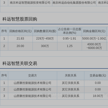
3
南京科远智慧能源投资有限公司
南京科远自动化集团股份有限公司
南京科
科远智慧股票回购
占公告前一日总股
序号
回购价格区间(元)
回购数量区间(股)
回购金额区间(元)
本比例(%)
1
21.83
229万~458万
0.95~1.91
5000.00万~1.00亿
4000.00万
2
20.00
300万
1.25
~6000.00万
科远智慧关联交易
序号
交易方
关联关系
交易金额(元)
1
山西磐控新能源技术有限公司
其它关联关系
0.00
2
山西磐控新能源技术有限公司
其它关联关系
0.00
3
山西磐控新能源技术有限公司
其它关联关系
18.00万