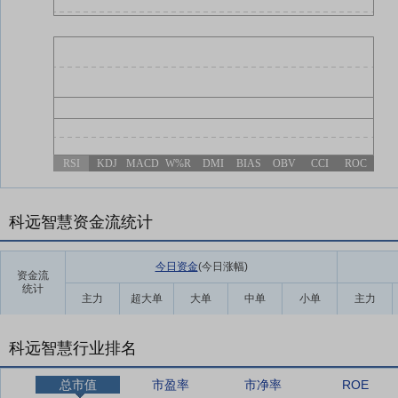
RSI
KDJ
MACD
W%R
DMI
BIAS
OBV
CCI
ROC
科远智慧资金流统计
今日资金
(今日涨幅
)
资金流
统计
主力
超大单
大单
中单
小单
主力
科远智慧行业排名
总市值
市盈率
市净率
ROE