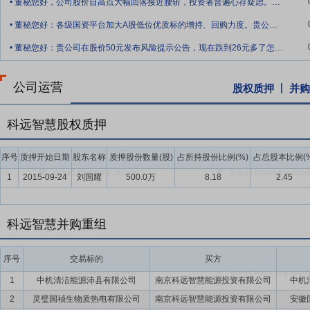
董秘您好，公司股价自高点大幅回落接近腰斩，投资者普遍心存疑虑。请问：1、公司是
0.360000元;持有首发后限售股、股权激励限售股及无限售流通股的
.
持股期限计算应纳税额【注】;持有首发后限售股、股权激励限售股及无
董秘您好：各级国资平台加大A股低位优质标的增持、回购力度。贵公司资金充足，只需取
.
地投资者持有基金份额部分实行差别化税率征收)。【注:根据先进先出的原
董秘您好：贵公司在股价50元发布风险提示公告，现在跌到26元多了怎么什么也不发了
0.080000元;持股1个月以上至1年(含1年)的,每10股补缴税款0.0
益分派方案已获2022年5月25日召开的2021年度股东大会审议通过。本次
公司运营
股权质押
并购
科远智慧股权质押
序号
质押开始日期
股东名称
质押股份数量(股)
占所持股份比例(%)
占总股本比例(%
1
2015-09-24
刘国耀
500.0万
8.18
2.45
科远智慧并购重组
序号
交易标的
买方
1
中机清洁能源沛县有限公司
南京科远智慧能源投资有限公司
中机
2
灵璧国祯生物质热电有限公司
南京科远智慧能源投资有限公司
安徽