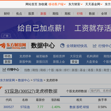
网站首页
加收藏
移动客户端
东方财富
天天基金网
东方
财经
焦点
股票
新股
期指
期权
行情
数据
全球
数据中心
全球财经快讯
行情中
特色
龙虎榜单
融资融券
股权质押
大宗交易
机构调研
期指
新股
新股申购
新股日历
新股上会
资金
大盘资金
个股
行情中心
指数
|
期指
|
期权
|
个股
|
板块
|
排行
|
新股
|
基金
|
港股
|
美股
|
期货
|
外汇
|
黄金
|
自选股
|
自选基金
东方财富网
>
数据中心
>
ST应急
> 龙虎榜单
ST应急(300527)
龙虎榜数据
个股龙虎榜数据：
代码
名称
最新价
涨跌幅
相关
换手率
300527
ST应急
7.77
-1.40%
数据
股吧
研报
0.58%