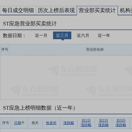
每日成交明细
历次上榜后表现
营业部买卖统计
机构
ST应急营业部买卖统计
数据日期：
近一月
近三月
近六月
近一年
序号
营业部名称
ST应急上榜明细数据（近一年）
后1日
后2日
后3日
序号
日期
相关
收盘价
涨跌幅
涨跌幅
涨跌幅
涨跌幅