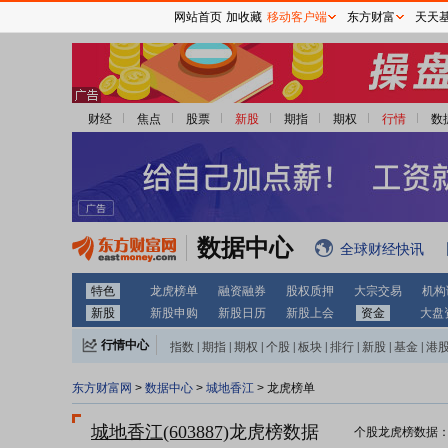
网站首页
加收藏
移动客户端
东方财富
天天
财经
焦点
股票
新股
期指
期权
行情
数
数据中心
全球财经快讯
特色
龙虎榜单
融资融券
股权质押
大宗交易
机构
新股
新股申购
新股日历
新股上会
资金
大盘
行情中心
指数
|
期指
|
期权
|
个股
|
板块
|
排行
|
新股
|
基金
|
港
东方财富网
>
数据中心
>
城地香江
> 龙虎榜单
城地香江(603887)
龙虎榜数据
个股龙虎榜数据