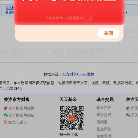
后3日
后5日
后10日
后20日
后30日
上榜营业部
涨跌幅
涨跌幅
涨跌幅
涨跌幅
涨跌幅
买入合计（万）
暂无数据
数据来源：
东方财富Choice数据
场无关。东方财富网不保证该信息（包括但不限于文字、视频、音频、数据及图表）
作，风险自担。