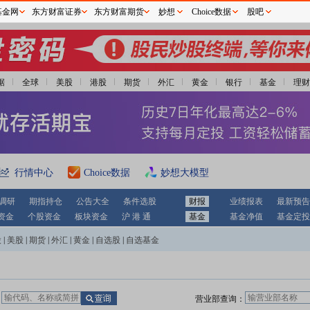
基金网
东方财富证券
东方财富期货
妙想
Choice数据
股吧
据
全球
美股
港股
期货
外汇
黄金
银行
基金
理财
行情中心
Choice数据
妙想大模型
调研
期指持仓
公告大全
条件选股
财报
业绩报表
最新预告
资金
个股资金
板块资金
沪 港 通
基金
基金净值
基金定投
股
|
美股
|
期货
|
外汇
|
黄金
|
自选股
|
自选基金
：
营业部查询：