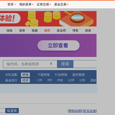
登录
我的菜单
证券交易
基金交易
保险
债券
视频
股吧
基金吧
博客
搜索
0
分红送配
研报
个股研报
行业研报
盈利预测
基金排行
经济
CPI
PPI
PMI
GDP
LPR
房价
[
帮助说明
]
[
意见反馈
]