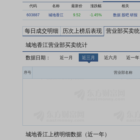
代码
名称
最新价
涨跌幅
相关
603887
城地香江
9.52
-1.45%
数据
股吧
研报
每日成交明细
历次上榜后表现
营业部买卖统
城地香江营业部买卖统计
数据日期：
近一月
近三月
近六月
近一年
序号
营业部名称
城地香江上榜明细数据（近一年）