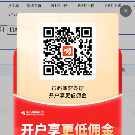
换手率
流通市值
近1月上榜
近3月上榜
近6月上榜
3.46%
57亿
0次
0次
0次
计
机构买卖统计
最新公告
龙虎榜成交金额(万)
上榜次数
暂无数据