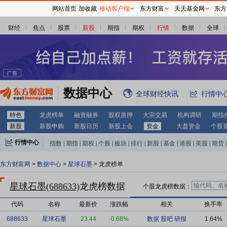
网站首页
加收藏
移动客户端
东方财富
天天基金网
东方
财经
焦点
股票
新股
期指
期权
行情
数据
全球
数据中心
全球财经快讯
行情中
特色
龙虎榜单
融资融券
股权质押
大宗交易
机构调研
期指
新股
新股申购
新股日历
新股上会
资金
大盘资金
个股
行情中心
指数
|
期指
|
期权
|
个股
|
板块
|
排行
|
新股
|
基金
|
港股
|
美股
|
期货
|
外汇
|
黄金
|
自选股
|
自选基金
东方财富网
>
数据中心
>
星球石墨
> 龙虎榜单
星球石墨(688633)
龙虎榜数据
个股龙虎榜数据：
代码
名称
最新价
涨跌幅
相关
换手率
688633
星球石墨
23.44
-0.68%
数据
股吧
研报
1.64%