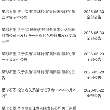
星球石墨:关于实施“星球转债”赎回暨摘牌的第
2026-05-30
全部公告
二次提示性公告
星球石墨:关于“星球转债”转股数量累计达到转
2026-05-30
股前公司已发行股份总额10%暨股东权益变动
全部公告
公告
星球石墨:关于实施“星球转债”赎回暨摘牌的第
2026-05-29
全部公告
一次提示性公告
星球石墨:关于实施“星球转债”赎回暨摘牌的公
2026-05-28
全部公告
告
星球石墨:投资者关系活动记录表2026年5月2
2026-05-22
全部公告
2日
星球石墨:华泰联合证券有限责任公司关于南通