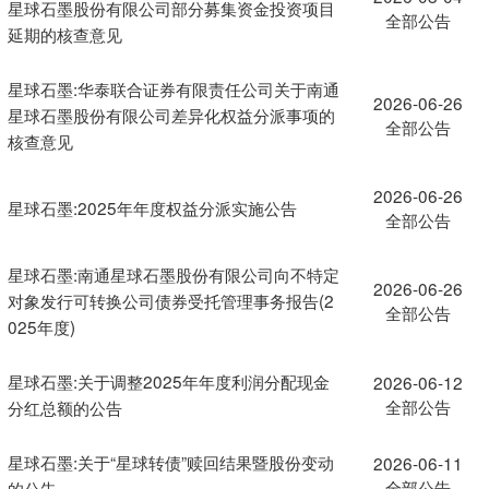
星球石墨股份有限公司部分募集资金投资项目
全部公告
延期的核查意见
星球石墨:华泰联合证券有限责任公司关于南通
2026-06-26
星球石墨股份有限公司差异化权益分派事项的
全部公告
核查意见
2026-06-26
星球石墨:2025年年度权益分派实施公告
全部公告
星球石墨:南通星球石墨股份有限公司向不特定
2026-06-26
对象发行可转换公司债券受托管理事务报告(2
全部公告
025年度)
星球石墨:关于调整2025年年度利润分配现金
2026-06-12
全部公告
分红总额的公告
星球石墨:关于“星球转债”赎回结果暨股份变动
2026-06-11
全部公告
的公告