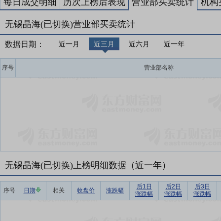
每日成交明细
历次上榜后表现
营业部买卖统计
机构
无锡晶海(已切换)营业部买卖统计
数据日期：
近一月
近三月
近六月
近一年
序号
营业部名称
无锡晶海(已切换)上榜明细数据（近一年）
后1日
后2日
后3日
序号
日期
相关
收盘价
涨跌幅
涨跌幅
涨跌幅
涨跌幅