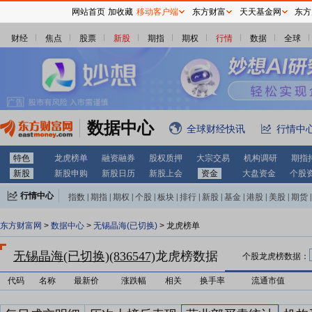
网站首页
加收藏
移动客户端
东方财富
天天基金网
东方
财经
焦点
股票
新股
期指
期权
行情
数据
全球
数据中心
全球财经快讯
行情中
特色
龙虎榜单
融资融券
股权质押
大宗交易
机构调研
期指
新股
新股申购
新股日历
新股上会
资金
大盘资金
个股
行情中心
指数
|
期指
|
期权
|
个股
|
板块
|
排行
|
新股
|
基金
|
港股
|
美股
|
期货
|
外汇
|
黄金
|
自选股
|
自选基金
东方财富网
>
数据中心
>
无锡晶海(已切换)
> 龙虎榜单
无锡晶海(已切换)(836547)
龙虎榜数据
个股龙虎榜数据：
代码
名称
最新价
涨跌幅
相关
换手率
流通市值