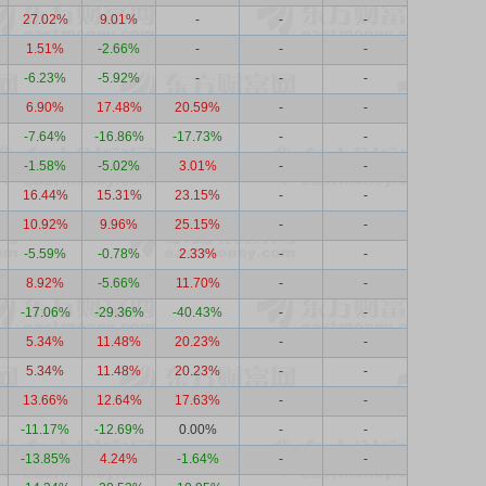
27.02%
9.01%
-
-
-
1.51%
-2.66%
-
-
-
-6.23%
-5.92%
-
-
-
6.90%
17.48%
20.59%
-
-
-7.64%
-16.86%
-17.73%
-
-
-1.58%
-5.02%
3.01%
-
-
16.44%
15.31%
23.15%
-
-
10.92%
9.96%
25.15%
-
-
-5.59%
-0.78%
2.33%
-
-
8.92%
-5.66%
11.70%
-
-
-17.06%
-29.36%
-40.43%
-
-
5.34%
11.48%
20.23%
-
-
5.34%
11.48%
20.23%
-
-
13.66%
12.64%
17.63%
-
-
-11.17%
-12.69%
0.00%
-
-
-13.85%
4.24%
-1.64%
-
-