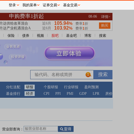
登录
我的菜单
证券交易
基金交易
保险
债券
视频
股吧
基金吧
博客
搜索
1
分红送配
研报
个股研报
行业研报
盈利预测
基金排行
经济
CPI
PPI
PMI
GDP
LPR
房价
营业部查询：