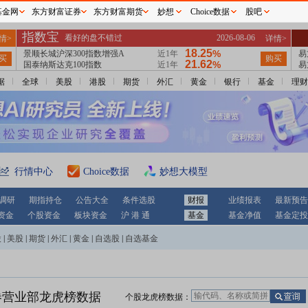
基金网
东方财富证券
东方财富期货
妙想
Choice数据
股吧
据
全球
美股
港股
期货
外汇
黄金
银行
基金
理财
行情中心
Choice数据
妙想大模型
调研
期指持仓
公告大全
条件选股
财报
业绩报表
最新预告
资金
个股资金
板块资金
沪 港 通
基金
基金净值
基金定投
股
|
美股
|
期货
|
外汇
|
黄金
|
自选股
|
自选基金
券营业部龙虎榜数据
个股龙虎榜数据：