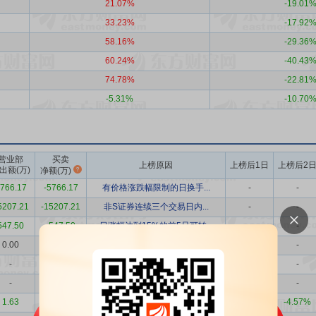
21.07%
-19.01
33.23%
-17.92
58.16%
-29.36
60.24%
-40.43
74.78%
-22.81
-5.31%
-10.70
营业部
买卖
上榜原因
上榜后1日
上榜后2
出额(万)
净额(万)
766.17
-5766.17
有价格涨跌幅限制的日换手...
-
-
5207.21
-15207.21
非S证券连续三个交易日内...
-
-
547.50
-547.50
日涨幅达到15%的前5只可转...
-
-
0.00
6903.88
日涨幅达到15%的前5只证券
1.13%
-
-
6353.16
有价格涨跌幅限制的日收盘...
4.26%
-
-
5003.22
非S证券连续三个交易日内...
9.99%
-
1.63
3003.93
连续三个交易日内，涨幅偏...
1.68%
-4.57%