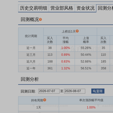
历史交易明细
营业部风格
资金状况
回测分
回测概况
上榜后1天
统计周期
买入
平均
上涨
买入
次数
涨幅
概率
次数
近一月
38
1.00%
55.26%
35
近三月
113
0.89%
50.44%
110
近六月
188
0.83%
52.66%
185
近一年
361
1.32%
56.51%
358
回测分析
回测日期:
至
单次涨跌幅平均值
持有周期
1天
1.00%