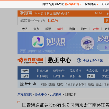
网站首页
加收藏
移动客户端
东方财富
天天
财经
焦点
股票
新股
期指
期权
行情
数
数据中心
全球财经快讯
特色
龙虎榜单
融资融券
股权质押
大宗交易
机构
新股
新股申购
新股日历
新股上会
资金
大盘
行情中心
指数
|
期指
|
期权
|
个股
|
板块
|
排行
|
新股
|
基金
|
港
东方财富网
>
数据中心
>
龙虎榜单
> 回测分析
国泰海通证券股份有限公司南京太平南路证