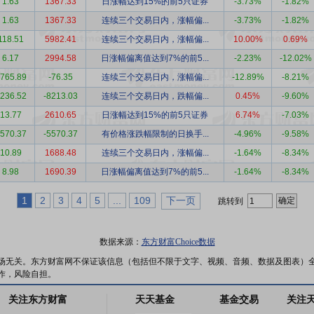
1.63
1367.33
日涨幅达到15%的前5只证券
-3.73%
-1.82%
1.63
1367.33
连续三个交易日内，涨幅偏...
-3.73%
-1.82%
118.51
5982.41
连续三个交易日内，涨幅偏...
10.00%
0.69%
6.17
2994.58
日涨幅偏离值达到7%的前5...
-2.23%
-12.02%
765.89
-76.35
连续三个交易日内，涨幅偏...
-12.89%
-8.21%
236.52
-8213.03
连续三个交易日内，跌幅偏...
0.45%
-9.60%
13.77
2610.65
日涨幅达到15%的前5只证券
6.74%
-7.03%
570.37
-5570.37
有价格涨跌幅限制的日换手...
-4.96%
-9.58%
10.89
1688.48
连续三个交易日内，涨幅偏...
-1.64%
-8.34%
8.98
1690.39
日涨幅偏离值达到7%的前5...
-1.64%
-8.34%
1
2
3
4
5
...
109
下一页
跳转到
数据来源：
东方财富Choice数据
场无关。东方财富网不保证该信息（包括但不限于文字、视频、音频、数据及图表）
作，风险自担。