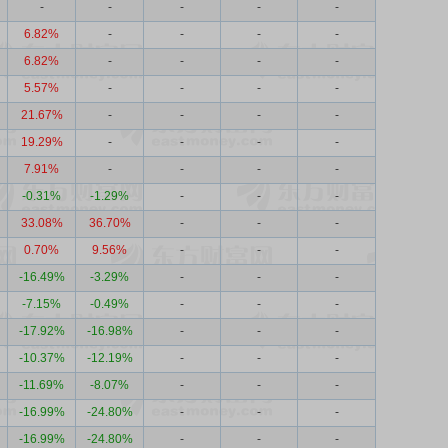
-
-
-
-
-
6.82%
-
-
-
-
6.82%
-
-
-
-
5.57%
-
-
-
-
21.67%
-
-
-
-
19.29%
-
-
-
-
7.91%
-
-
-
-
-0.31%
-1.29%
-
-
-
33.08%
36.70%
-
-
-
0.70%
9.56%
-
-
-
-16.49%
-3.29%
-
-
-
-7.15%
-0.49%
-
-
-
-17.92%
-16.98%
-
-
-
-10.37%
-12.19%
-
-
-
-11.69%
-8.07%
-
-
-
-16.99%
-24.80%
-
-
-
-16.99%
-24.80%
-
-
-