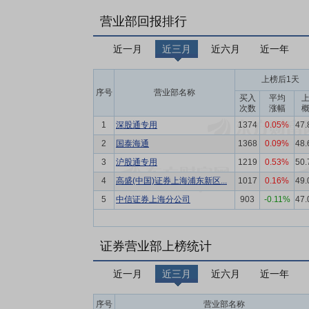
营业部回报排行
近一月
近三月
近六月
近一年
上榜后1天
序号
营业部名称
买入
平均
次数
涨幅
1
深股通专用
1374
0.05%
47
2
国泰海通
1368
0.09%
48
3
沪股通专用
1219
0.53%
50
4
高盛(中国)证券上海浦东新区...
1017
0.16%
49
5
中信证券上海分公司
903
-0.11%
47
证券营业部上榜统计
近一月
近三月
近六月
近一年
序号
营业部名称