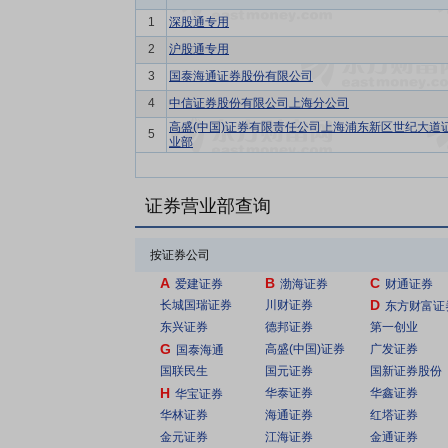
1
深股通专用
2
沪股通专用
3
国泰海通证券股份有限公司
4
中信证券股份有限公司上海分公司
高盛(中国)证券有限责任公司上海浦东新区世纪大道
5
业部
证券营业部查询
按证券公司
A
B
C
爱建证券
渤海证券
财通证券
D
长城国瑞证券
川财证券
东方财富证
东兴证券
德邦证券
第一创业
G
高盛(中国)证券
广发证券
国泰海通
国联民生
国元证券
国新证券股份
H
华泰证券
华鑫证券
华宝证券
华林证券
海通证券
红塔证券
金元证券
江海证券
金通证券