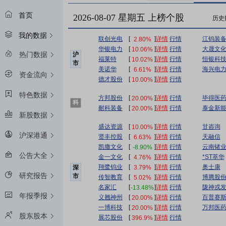
首页
2026-08-07 星期五 上榜个股
历史
我的数据
联创光电
[
]
详情
行情
江钨装
2.80%
华银电力
[
]
详情
行情
大晟文
10.06%
热门数据
沪
福莱特
[
]
详情
行情
恒银科
10.02%
市
美诺华
[
]
详情
行情
海兴电
6.61%
资金流向
德才股份
[
]
详情
行情
10.00%
特色数据
方邦股份
[
]
详情
行情
毕得医
20.00%
科
耐科装备
[
]
详情
行情
泰金新
20.00%
创
新股数据
板
盛达资源
[
]
详情
行情
甘咨询
10.00%
沪深港通
贤丰控股
[
]
详情
行情
天融信
6.63%
凯撒文化
[
]
详情
行情
云南锗
-8.90%
公告大全
金一文化
[
]
详情
行情
*ST萃华
4.76%
翔鹭钨业
[
]
详情
行情
奥士康
3.79%
深
研究报告
市
传智教育
[
]
详情
行情
博腾股
5.02%
名家汇
[
]
详情
行情
陇神戎
-13.48%
年报季报
义翘神州
[
]
详情
行情
百普赛
20.00%
一博科技
[
]
详情
行情
万邦医
20.00%
股东股本
展芯股份
[
]
详情
行情
396.9%