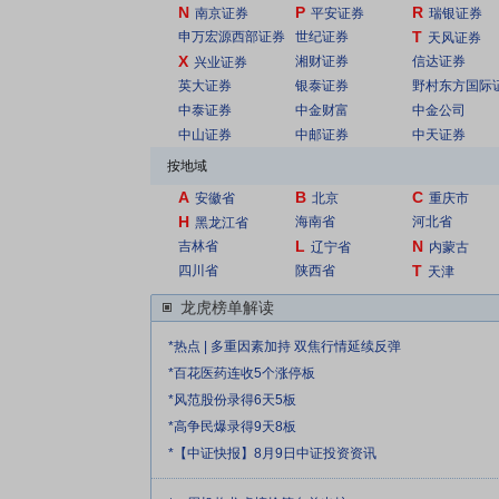
N
P
R
南京证券
平安证券
瑞银证券
T
申万宏源西部证券
世纪证券
天风证券
X
湘财证券
信达证券
兴业证券
英大证券
银泰证券
野村东方国际
中泰证券
中金财富
中金公司
中山证券
中邮证券
中天证券
按地域
A
B
C
安徽省
北京
重庆市
H
海南省
河北省
黑龙江省
L
N
吉林省
辽宁省
内蒙古
T
四川省
陕西省
天津
龙虎榜单解读
*热点 | 多重因素加持 双焦行情延续反弹
*百花医药连收5个涨停板
*风范股份录得6天5板
*高争民爆录得9天8板
*【中证快报】8月9日中证投资资讯