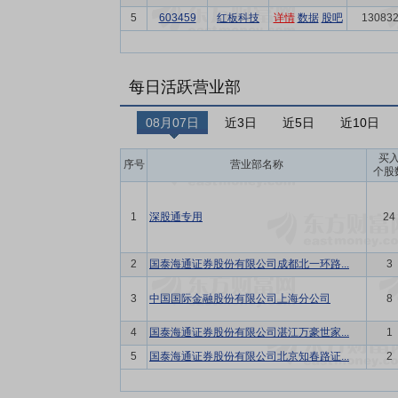
5
603459
红板科技
详情
数据
股吧
130832
每日活跃营业部
08月07日
近3日
近5日
近10日
买
序号
营业部名称
个股
1
深股通专用
24
2
国泰海通证券股份有限公司成都北一环路...
3
3
中国国际金融股份有限公司上海分公司
8
4
国泰海通证券股份有限公司湛江万豪世家...
1
5
国泰海通证券股份有限公司北京知春路证...
2