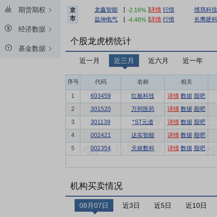
期货期权
龙鑫智能
[
]
详情
行情
维琪科
-2.16%
京
市
益坤电气
[
]
详情
行情
长鹰硬
-4.46%
经济数据
个股龙虎榜统计
基金数据
近一月
近三月
近六月
近一年
序号
代码
名称
相关
1
603459
红板科技
详情
数据
股吧
2
301520
万邦医药
详情
数据
股吧
3
301139
*ST元道
详情
数据
股吧
4
002421
达实智能
详情
数据
股吧
5
002354
天娱数科
详情
数据
股吧
机构买卖情况
08月07日
近3日
近5日
近10日