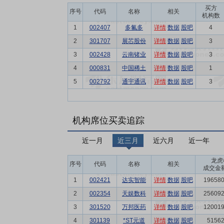
买方
序号
代码
名称
相关
机构数
1
002407
多氟多
详情
数据
股吧
4
2
301707
展芯股份
详情
数据
股吧
3
3
002428
云南锗业
详情
数据
股吧
3
4
000831
中国稀土
详情
数据
股吧
1
5
002792
通宇通讯
详情
数据
股吧
3
机构席位买卖追踪
近一月
近三月
近六月
近一年
龙虎
序号
代码
名称
相关
成交金额
1
002421
达实智能
详情
数据
股吧
196580
2
002354
天娱数科
详情
数据
股吧
256092
3
301520
万邦医药
详情
数据
股吧
120019
4
301139
*ST元道
详情
数据
股吧
51562