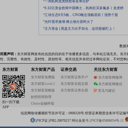
*一周机构龙虎榜抢筹名单出炉
*6.32亿资金抢筹中国稀土，机构狂买多氟多丨龙虎榜
*汇绿生态6天5板，CRO概念涨幅居前丨强势个股
*光纤需求激增 稀土细分原料火了
*主力资金 | 尾盘主力出手加仓，这些股被盯上！
数据
郑重声明：
东方财富网发布此信息的目的在于传播更多信息，与本站立场无关。东方
性、完整性、有效性、及时性、原创性等。相关信息并未经过本网站证实，不对您构
东方财富
东方财富产品
证券交易
关注东方财富
东方财富免费版
东方财富证券开户
东方财富网微博
东方财富Level-2
东方财富在线交易
东方财富网微信
东方财富策略版
东方财富证券交易
意见与建议
妙想投研助理
扫一扫下载
Choice金融终端
APP
信息网络传播视听节目许可证：0908328号 经营证券期货业务许可证编号：91310
沪ICP证:沪B2-20070217
网站备案号:沪ICP备05006054号-11