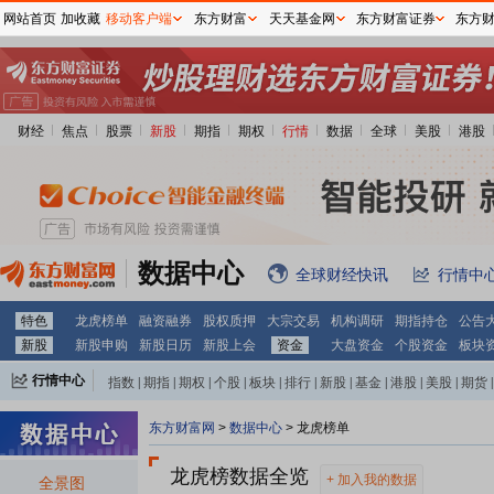
网站首页
加收藏
移动客户端
东方财富
天天基金网
东方财富证券
东方
财经
焦点
股票
新股
期指
期权
行情
数据
全球
美股
港股
数据中心
全球财经快讯
行情中
特色
龙虎榜单
融资融券
股权质押
大宗交易
机构调研
期指持仓
公告
新股
新股申购
新股日历
新股上会
资金
大盘资金
个股资金
板块
行情中心
指数
|
期指
|
期权
|
个股
|
板块
|
排行
|
新股
|
基金
|
港股
|
美股
|
期货
|
外汇
|
黄金
|
自选股
|
自选基金
东方财富网
>
数据中心
> 龙虎榜单
龙虎榜数据全览
加入我的数据
全景图