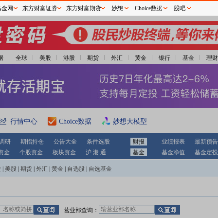
基金网
东方财富证券
东方财富期货
妙想
Choice数据
股吧
据
全球
美股
港股
期货
外汇
黄金
银行
基金
理财
行情中心
Choice数据
妙想大模型
调研
期指持仓
公告大全
条件选股
财报
业绩报表
最新预告
资金
个股资金
板块资金
沪 港 通
基金
基金净值
基金定投
股
|
美股
|
期货
|
外汇
|
黄金
|
自选股
|
自选基金
营业部查询：