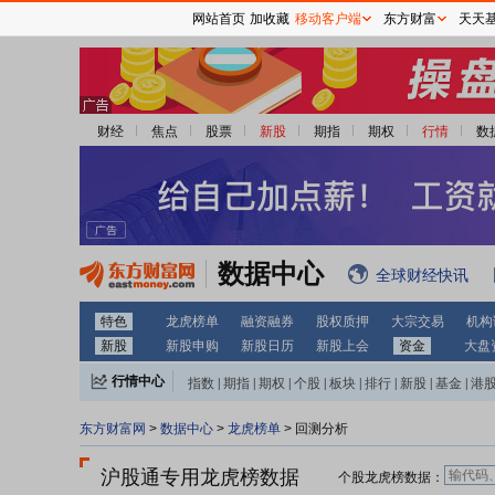
网站首页
加收藏
移动客户端
东方财富
天天
财经
焦点
股票
新股
期指
期权
行情
数
数据中心
全球财经快讯
特色
龙虎榜单
融资融券
股权质押
大宗交易
机构
新股
新股申购
新股日历
新股上会
资金
大盘
行情中心
指数
|
期指
|
期权
|
个股
|
板块
|
排行
|
新股
|
基金
|
港
东方财富网
>
数据中心
>
龙虎榜单
> 回测分析
沪股通专用龙虎榜数据
个股龙虎榜数据：