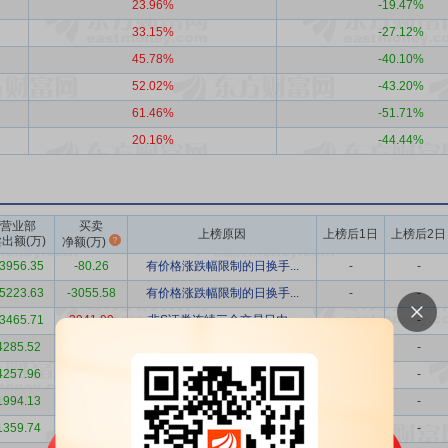
23.96%
-19.47%
33.15%
-27.12%
45.78%
-40.10%
52.02%
-43.20%
61.46%
-51.71%
20.16%
-44.44%
营业部
买卖
上榜原因
上榜后1日
上榜后2日
出额(万)
净额(万)
3956.35
-80.26
有价格涨跌幅限制的日换手...
-
-
5223.63
-3055.58
有价格涨跌幅限制的日换手...
-
-
3465.71
3941.99
非S证券连续三个交易日内...
-
-
4285.52
8132.20
有价格涨跌幅限制的日收盘...
-
-
4257.96
933.01
有价格涨跌幅限制的日收盘...
-
-
1994.13
2278.55
有价格涨跌幅限制的日收盘...
-
-
1359.74
-1359.74
有价格涨跌幅限制的日收盘...
-
-