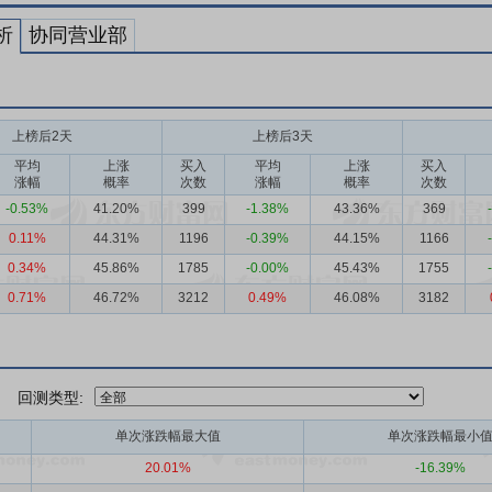
析
协同营业部
上榜后2天
上榜后3天
平均
上涨
买入
平均
上涨
买入
涨幅
概率
次数
涨幅
概率
次数
-0.53%
41.20%
399
-1.38%
43.36%
369
0.11%
44.31%
1196
-0.39%
44.15%
1166
0.34%
45.86%
1785
-0.00%
45.43%
1755
0.71%
46.72%
3212
0.49%
46.08%
3182
回测类型:
单次涨跌幅最大值
单次涨跌幅最小
20.01%
-16.39%