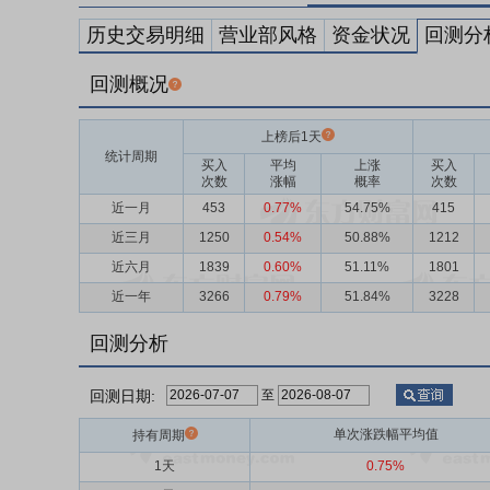
历史交易明细
营业部风格
资金状况
回测分
回测概况
上榜后1天
统计周期
买入
平均
上涨
买入
次数
涨幅
概率
次数
近一月
453
0.77%
54.75%
415
近三月
1250
0.54%
50.88%
1212
近六月
1839
0.60%
51.11%
1801
近一年
3266
0.79%
51.84%
3228
回测分析
回测日期:
至
单次涨跌幅平均值
持有周期
1天
0.75%