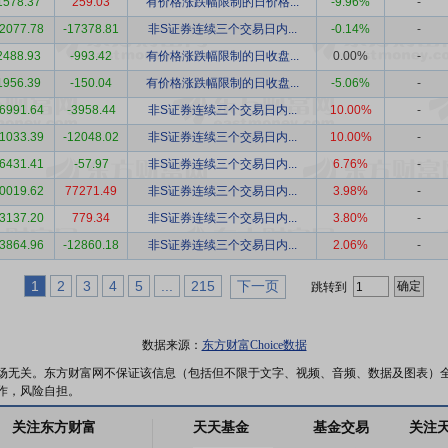
1578.37
259.03
有价格涨跌幅限制的日价格...
-9.96%
-
2077.78
-17378.81
非S证券连续三个交易日内...
-0.14%
-
2488.93
-993.42
有价格涨跌幅限制的日收盘...
0.00%
-
1956.39
-150.04
有价格涨跌幅限制的日收盘...
-5.06%
-
6991.64
-3958.44
非S证券连续三个交易日内...
10.00%
-
1033.39
-12048.02
非S证券连续三个交易日内...
10.00%
-
6431.41
-57.97
非S证券连续三个交易日内...
6.76%
-
0019.62
77271.49
非S证券连续三个交易日内...
3.98%
-
3137.20
779.34
非S证券连续三个交易日内...
3.80%
-
3864.96
-12860.18
非S证券连续三个交易日内...
2.06%
-
1
2
3
4
5
...
215
下一页
跳转到
数据来源：
东方财富Choice数据
场无关。东方财富网不保证该信息（包括但不限于文字、视频、音频、数据及图表）
作，风险自担。