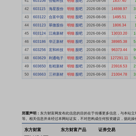
41
603106
恒银科技
明细
股吧
2026-08-06
1837.40
42
603115
海星股份
明细
股吧
2026-08-06
14698.97
3
43
603122
合富中国
明细
股吧
2026-08-06
1495.51
44
603123
翠微股份
明细
股吧
2026-08-06
1806.34
45
603124
江南新材
明细
股吧
2026-08-06
13033.20
1
46
603186
华正新材
明细
股吧
2026-08-06
38985.38
5
47
603256
宏和科技
明细
股吧
2026-08-06
96373.44
9
48
603629
利通电子
明细
股吧
2026-08-06
127291.11
5
49
603650
彤程新材
明细
股吧
2026-08-06
23916.53
2
50
603663
三祥新材
明细
股吧
2026-08-06
21004.78
3
郑重声明：
东方财富网发布此信息的目的在于传播更多信息，与本站立
等。相关信息并未经过本网站证实，不对您构成任何投资建议，据此操