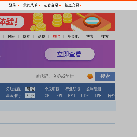
登录
我的菜单
证券交易
基金交易
保险
债券
视频
股吧
基金吧
博客
搜索
1
分红送配
研报
个股研报
行业研报
盈利预测
基金排行
经济
CPI
PPI
PMI
GDP
LPR
房价