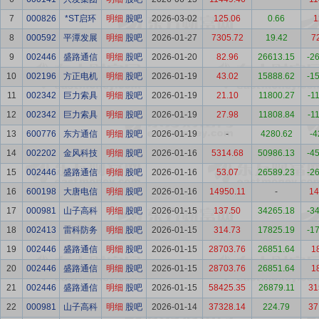
7
000826
*ST启环
明细
股吧
2026-03-02
125.06
0.66
1
8
000592
平潭发展
明细
股吧
2026-01-27
7305.72
19.42
7
9
002446
盛路通信
明细
股吧
2026-01-20
82.96
26613.15
-2
10
002196
方正电机
明细
股吧
2026-01-19
43.02
15888.62
-1
11
002342
巨力索具
明细
股吧
2026-01-19
21.10
11800.27
-1
12
002342
巨力索具
明细
股吧
2026-01-19
27.98
11808.84
-1
13
600776
东方通信
明细
股吧
2026-01-19
-
4280.62
-4
14
002202
金风科技
明细
股吧
2026-01-16
5314.68
50986.13
-4
15
002446
盛路通信
明细
股吧
2026-01-16
53.07
26589.23
-2
16
600198
大唐电信
明细
股吧
2026-01-16
14950.11
-
14
17
000981
山子高科
明细
股吧
2026-01-15
137.50
34265.18
-3
18
002413
雷科防务
明细
股吧
2026-01-15
314.73
17825.19
-1
19
002446
盛路通信
明细
股吧
2026-01-15
28703.76
26851.64
1
20
002446
盛路通信
明细
股吧
2026-01-15
28703.76
26851.64
1
21
002446
盛路通信
明细
股吧
2026-01-15
58425.35
26879.11
31
22
000981
山子高科
明细
股吧
2026-01-14
37328.14
224.79
37