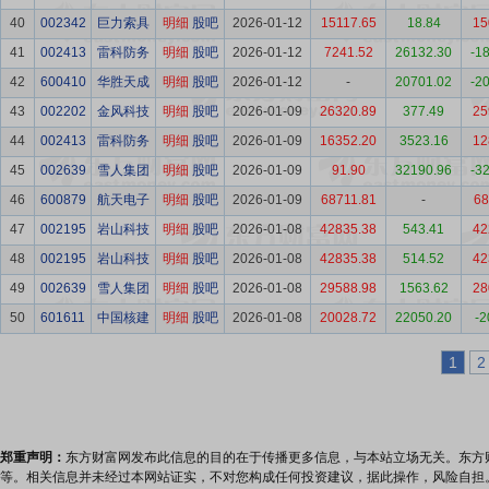
40
002342
巨力索具
明细
股吧
2026-01-12
15117.65
18.84
15
41
002413
雷科防务
明细
股吧
2026-01-12
7241.52
26132.30
-1
42
600410
华胜天成
明细
股吧
2026-01-12
-
20701.02
-2
43
002202
金风科技
明细
股吧
2026-01-09
26320.89
377.49
25
44
002413
雷科防务
明细
股吧
2026-01-09
16352.20
3523.16
12
45
002639
雪人集团
明细
股吧
2026-01-09
91.90
32190.96
-3
46
600879
航天电子
明细
股吧
2026-01-09
68711.81
-
68
47
002195
岩山科技
明细
股吧
2026-01-08
42835.38
543.41
42
48
002195
岩山科技
明细
股吧
2026-01-08
42835.38
514.52
42
49
002639
雪人集团
明细
股吧
2026-01-08
29588.98
1563.62
28
50
601611
中国核建
明细
股吧
2026-01-08
20028.72
22050.20
-2
1
2
郑重声明：
东方财富网发布此信息的目的在于传播更多信息，与本站立场无关。东方
等。相关信息并未经过本网站证实，不对您构成任何投资建议，据此操作，风险自担