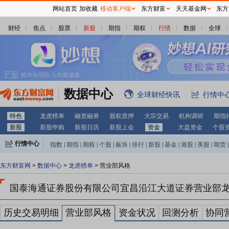
网站首页
加收藏
移动客户端
东方财富
天天基金网
东方
财经
焦点
股票
新股
期指
期权
行情
数据
全球
数据中心
全球财经快讯
行情中
特色
龙虎榜单
融资融券
股权质押
大宗交易
机构调研
期指
新股
新股申购
新股日历
新股上会
资金
大盘资金
个股
行情中心
指数
|
期指
|
期权
|
个股
|
板块
|
排行
|
新股
|
基金
|
港股
|
美股
|
期货
|
外汇
|
黄金
|
自选股
|
自选基金
东方财富网
>
数据中心
>
龙虎榜单
> 营业部风格
国泰海通证券股份有限公司宜昌沿江大道证券营业部
历史交易明细
营业部风格
资金状况
回测分析
协同