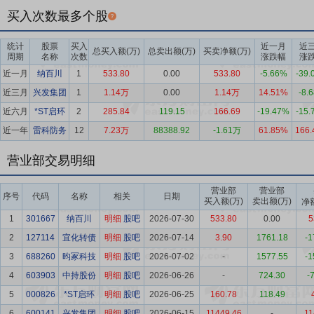
买入次数最多个股
统计
股票
买入
近一月
近
总买入额(万)
总卖出额(万)
买卖净额(万)
周期
名称
次数
涨跌幅
涨
近一月
纳百川
1
533.80
0.00
533.80
-5.66%
-39
近三月
兴发集团
1
1.14万
0.00
1.14万
14.51%
-8.
近六月
*ST启环
2
285.84
119.15
166.69
-19.47%
-15
近一年
雷科防务
12
7.23万
88388.92
-1.61万
61.85%
166
营业部交易明细
营业部
营业部
序号
代码
名称
相关
日期
买入额(万)
卖出额(万)
净
1
301667
纳百川
明细
股吧
2026-07-30
533.80
0.00
5
2
127114
宜化转债
明细
股吧
2026-07-14
3.90
1761.18
-1
3
688260
昀冢科技
明细
股吧
2026-07-02
-
1577.55
-1
4
603903
中持股份
明细
股吧
2026-06-26
-
724.30
-
5
000826
*ST启环
明细
股吧
2026-06-25
160.78
118.49
6
600141
兴发集团
明细
股吧
2026-06-15
11449.46
-
11