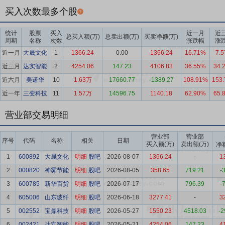
买入次数最多个股
统计
股票
买入
近一月
近
总买入额(万)
总卖出额(万)
买卖净额(万)
周期
名称
次数
涨跌幅
涨
近一月
大晟文化
1
1366.24
0.00
1366.24
16.71%
7.
近三月
达实智能
2
4254.06
147.23
4106.83
36.55%
34.
近六月
美诺华
10
1.63万
17660.77
-1389.27
108.91%
153
近一年
三变科技
11
1.57万
14596.75
1140.18
62.90%
65.
营业部交易明细
营业部
营业部
序号
代码
名称
相关
日期
买入额(万)
卖出额(万)
净
1
600892
大晟文化
明细
股吧
2026-08-07
1366.24
-
1
2
000820
神雾节能
明细
股吧
2026-08-05
358.65
719.21
-
3
600785
新华百货
明细
股吧
2026-07-17
-
796.39
-
4
605006
山东玻纤
明细
股吧
2026-06-18
3277.41
-
3
5
002552
宝鼎科技
明细
股吧
2026-05-27
1550.23
4518.03
-2
6
002421
达实智能
明细
股吧
2026-05-21
4254.06
147.23
4