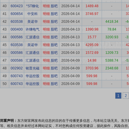
40
600423
*ST柳化
明细
股吧
2026-04-14
1489.48
-
1
41
600654
中安科
明细
股吧
2026-04-14
3746.97
-
3
42
603538
美诺华
明细
股吧
2026-04-14
-
4418.34
-4
43
000400
许继电气
明细
股吧
2026-04-13
1390.98
78.84
1
44
000586
汇源通信
明细
股吧
2026-04-13
15.77
3200.93
-3
45
603538
美诺华
明细
股吧
2026-04-13
4295.09
-
4
46
000586
汇源通信
明细
股吧
2026-04-10
1572.69
1209.73
3
47
000586
汇源通信
明细
股吧
2026-04-09
14.98
5388.74
-5
48
002902
铭普光磁
明细
股吧
2026-04-09
3703.96
2348.68
1
49
600743
华远控股
明细
股吧
2026-04-09
599.98
-
5
50
600743
华远控股
明细
股吧
2026-04-09
599.98
-
5
1
2
郑重声明：
东方财富网发布此信息的目的在于传播更多信息，与本站立场无关。东方
等。相关信息并未经过本网站证实，不对您构成任何投资建议，据此操作，风险自担