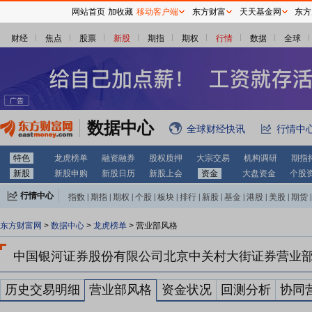
网站首页
加收藏
移动客户端
东方财富
天天基金网
东方
财经
焦点
股票
新股
期指
期权
行情
数据
全球
数据中心
全球财经快讯
行情中
特色
龙虎榜单
融资融券
股权质押
大宗交易
机构调研
期指
新股
新股申购
新股日历
新股上会
资金
大盘资金
个股
行情中心
指数
|
期指
|
期权
|
个股
|
板块
|
排行
|
新股
|
基金
|
港股
|
美股
|
期货
|
外汇
|
黄金
|
自选股
|
自选基金
东方财富网
>
数据中心
>
龙虎榜单
> 营业部风格
中国银河证券股份有限公司北京中关村大街证券营业
历史交易明细
营业部风格
资金状况
回测分析
协同