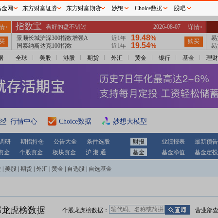
基金网
东方财富证券
东方财富期货
妙想
Choice数据
股吧
据
全球
美股
港股
期货
外汇
黄金
银行
基金
理财
行情中心
Choice数据
妙想大模型
调研
期指持仓
公告大全
条件选股
财报
业绩报表
最新预告
资金
个股资金
板块资金
沪 港 通
基金
基金净值
基金定投
股
|
美股
|
期货
|
外汇
|
黄金
|
自选股
|
自选基金
部龙虎榜数据
个股龙虎榜数据：
营业部