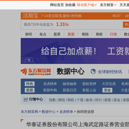
网站首页
加收藏
移动客户端
东方财富
天天
财经
焦点
股票
新股
期指
期权
行情
数
数据中心
全球财经快讯
特色
龙虎榜单
融资融券
股权质押
大宗交易
机构
新股
新股申购
新股日历
新股上会
资金
大盘
行情中心
指数
|
期指
|
期权
|
个股
|
板块
|
排行
|
新股
|
基金
|
港
东方财富网
>
数据中心
>
龙虎榜单
> 协同营业部
华泰证券股份有限公司上海武定路证券营业