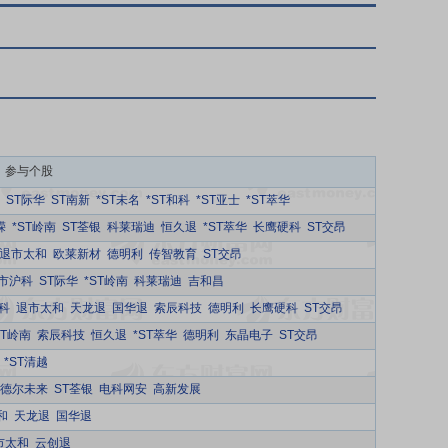
参与个股
ST际华
ST南新
*ST未名
*ST和科
*ST亚士
*ST萃华
嵘
*ST岭南
ST荃银
科莱瑞迪
恒久退
*ST萃华
长鹰硬科
ST交昂
退市太和
欧莱新材
德明利
传智教育
ST交昂
市沪科
ST际华
*ST岭南
科莱瑞迪
吉和昌
科
退市太和
天龙退
国华退
索辰科技
德明利
长鹰硬科
ST交昂
ST岭南
索辰科技
恒久退
*ST萃华
德明利
东晶电子
ST交昂
*ST清越
德尔未来
ST荃银
电科网安
高新发展
和
天龙退
国华退
市太和
云创退