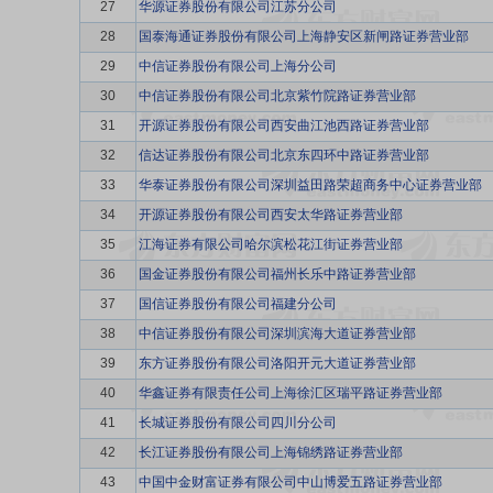
27
华源证券股份有限公司江苏分公司
28
国泰海通证券股份有限公司上海静安区新闸路证券营业部
29
中信证券股份有限公司上海分公司
30
中信证券股份有限公司北京紫竹院路证券营业部
31
开源证券股份有限公司西安曲江池西路证券营业部
32
信达证券股份有限公司北京东四环中路证券营业部
33
华泰证券股份有限公司深圳益田路荣超商务中心证券营业部
34
开源证券股份有限公司西安太华路证券营业部
35
江海证券有限公司哈尔滨松花江街证券营业部
36
国金证券股份有限公司福州长乐中路证券营业部
37
国信证券股份有限公司福建分公司
38
中信证券股份有限公司深圳滨海大道证券营业部
39
东方证券股份有限公司洛阳开元大道证券营业部
40
华鑫证券有限责任公司上海徐汇区瑞平路证券营业部
41
长城证券股份有限公司四川分公司
42
长江证券股份有限公司上海锦绣路证券营业部
43
中国中金财富证券有限公司中山博爱五路证券营业部