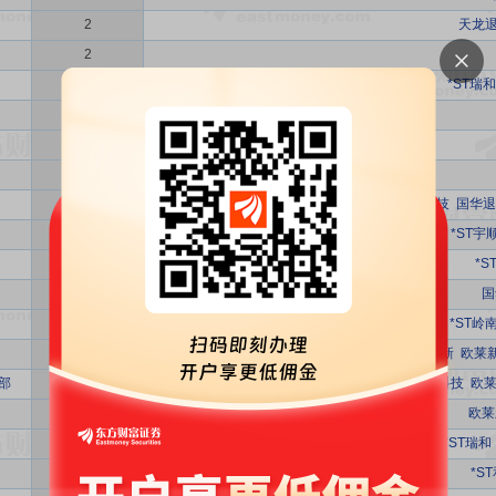
2
天龙
2
2
*ST瑞和
2
2
2
2
*ST清越
汇金科技
国华退
2
*ST宇
2
*S
1
国
1
*ST未名
退市华嵘
退市太和
*ST岭
1
返利科技
ST际华
ST南新
欧莱
部
1
纽威数控
返利科技
欧
1
欧莱
1
*ST瑞和
1
*S