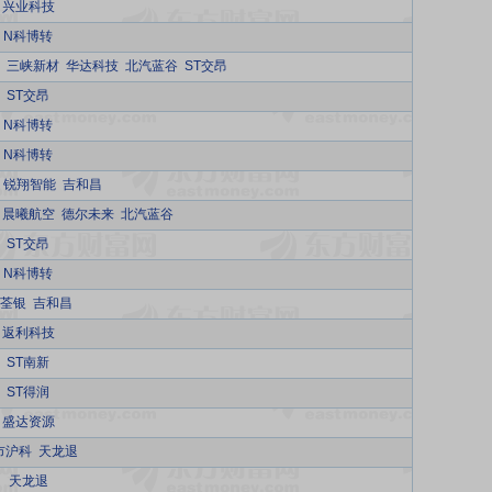
兴业科技
N科博转
三峡新材
华达科技
北汽蓝谷
ST交昂
ST交昂
N科博转
N科博转
锐翔智能
吉和昌
晨曦航空
德尔未来
北汽蓝谷
ST交昂
N科博转
T荃银
吉和昌
返利科技
ST南新
ST得润
盛达资源
市沪科
天龙退
天龙退