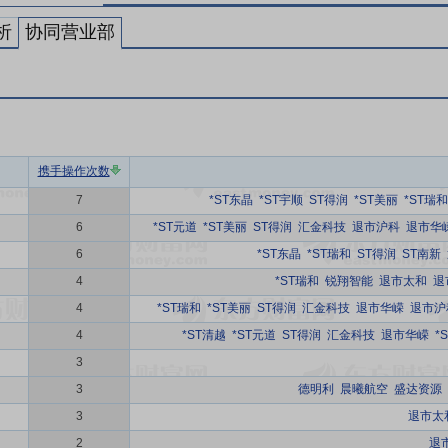
析
协同营业部
携手操作次数
7
*ST东晶
*ST宇顺
ST得润
*ST美丽
*ST瑞和
6
*ST元道
*ST美丽
ST得润
汇金科技
退市沪科
退市华
6
*ST东晶
*ST瑞和
ST得润
ST南新
4
*ST瑞和
锐翔智能
退市太和
退
4
*ST瑞和
*ST美丽
ST得润
汇金科技
退市华嵘
退市沪
4
*ST清越
*ST元道
ST得润
汇金科技
退市华嵘
*
3
3
德明利
晨曦航空
盛达资源
3
退市太
2
退