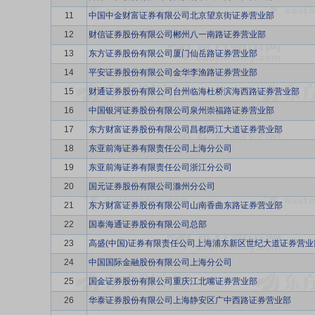
11
中国中金财富证券有限公司北京望京街证券营业部
12
财信证券股份有限公司郴州八一南路证券营业部
13
东方证券股份有限公司厦门仙岳路证券营业部
14
平安证券股份有限公司金华李渔路证券营业部
15
财通证券股份有限公司台州临海杜桥滨海西路证券营业部
16
中国银河证券股份有限公司泉州崇福路证券营业部
17
东方财富证券股份有限公司昌都两江大道证券营业部
18
东亚前海证券有限责任公司上海分公司
19
东亚前海证券有限责任公司浙江分公司
20
国元证券股份有限公司滁州分公司
21
东方财富证券股份有限公司山南香曲东路证券营业部
22
国泰海通证券股份有限公司总部
23
高盛(中国)证券有限责任公司上海浦东新区世纪大道证券营业
24
中国国际金融股份有限公司上海分公司
25
国金证券股份有限公司重庆江北嘴证券营业部
26
华泰证券股份有限公司上海静安区广中西路证券营业部