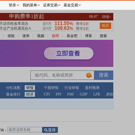
登录
我的菜单
证券交易
基金交易
保险
债券
视频
股吧
基金吧
博客
搜索
0
分红送配
研报
个股研报
行业研报
盈利预测
基金排行
经济
CPI
PPI
PMI
GDP
LPR
房价
查询：