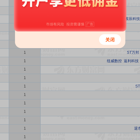
1
1
1
返利科技
欧莱新材
索辰科技
1
1
1
1
ST万邦
1
纽威数控
返利科技
1
1
1
S
1
1
1
1
1
退
1