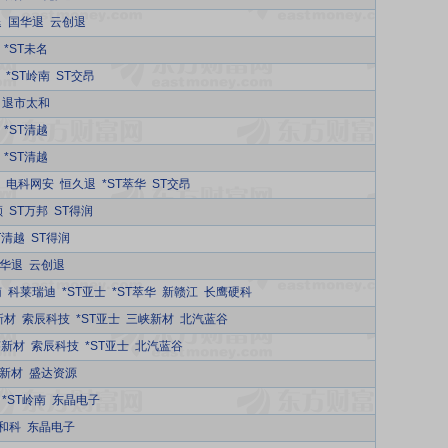
退
国华退
云创退
*ST未名
*ST岭南
ST交昂
退市太和
*ST清越
*ST清越
电科网安
恒久退
*ST萃华
ST交昂
顺
ST万邦
ST得润
T清越
ST得润
华退
云创退
南
科莱瑞迪
*ST亚士
*ST萃华
新赣江
长鹰硬科
新材
索辰科技
*ST亚士
三峡新材
北汽蓝谷
莱新材
索辰科技
*ST亚士
北汽蓝谷
新材
盛达资源
*ST岭南
东晶电子
T和科
东晶电子