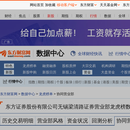
网站首页
加收藏
移动客户端
东方财富
天天基金网
东方
财经
焦点
股票
新股
期指
期权
行情
数据
全球
数据中心
全球财经快讯
行情中
特色
龙虎榜单
融资融券
股权质押
大宗交易
机构调研
期指
新股
新股申购
新股日历
新股上会
资金
大盘资金
个股
行情中心
指数
|
期指
|
期权
|
个股
|
板块
|
排行
|
新股
|
基金
|
港股
|
美股
|
期货
|
外汇
|
黄金
|
自选股
|
自选基金
东方财富网
>
数据中心
>
龙虎榜单
> 协同营业部
东方证券股份有限公司无锡梁清路证券营业部龙虎榜
历史交易明细
营业部风格
资金状况
回测分析
协同