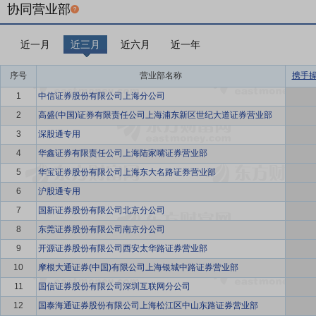
协同营业部
近一月
近三月
近六月
近一年
序号
营业部名称
携手
1
中信证券股份有限公司上海分公司
2
高盛(中国)证券有限责任公司上海浦东新区世纪大道证券营业部
3
深股通专用
4
华鑫证券有限责任公司上海陆家嘴证券营业部
5
华宝证券股份有限公司上海东大名路证券营业部
6
沪股通专用
7
国新证券股份有限公司北京分公司
8
东莞证券股份有限公司南京分公司
9
开源证券股份有限公司西安太华路证券营业部
10
摩根大通证券(中国)有限公司上海银城中路证券营业部
11
国信证券股份有限公司深圳互联网分公司
12
国泰海通证券股份有限公司上海松江区中山东路证券营业部