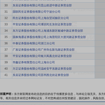
30
东吴证券股份有限公司昆山前进中路证券营业部
31
国联民生证券股份有限公司宁波分公司
32
民生证券股份有限公司上海自贸试验区分公司
33
平安证券股份有限公司潍坊民生东街证券营业部
34
东方证券股份有限公司上海浦东新区银城中路证券营业部
35
国泰海通证券股份有限公司上海普陀区大渡河路证券营业部
36
中泰证券股份有限公司浙江分公司
37
广发证券股份有限公司广州寺右新马路证券营业部
38
平安证券股份有限公司银川凤凰北街证券营业部
39
华鑫证券有限责任公司上海分公司
40
方正证券股份有限公司温岭安平东路证券营业部
41
东吴证券股份有限公司苏州西北街证券营业部
郑重声明：
东方财富网发布此信息的目的在于传播更多信息，与本站立场无关。东方
等。相关信息并未经过本网站证实，不对您构成任何投资建议，据此操作，风险自担