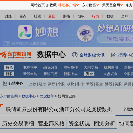
网站首页
加收藏
移动客户端
东方财富
天天基金网
东方
财经
焦点
股票
新股
期指
期权
行情
数据
全球
数据中心
全球财经快讯
行情中
特色
龙虎榜单
融资融券
股权质押
大宗交易
机构调研
期指
新股
新股申购
新股日历
新股上会
资金
大盘资金
个股
行情中心
指数
|
期指
|
期权
|
个股
|
板块
|
排行
|
新股
|
基金
|
港股
|
美股
|
期货
|
外汇
|
黄金
|
自选股
|
自选基金
东方财富网
>
数据中心
>
龙虎榜单
> 协同营业部
联储证券股份有限公司浙江分公司龙虎榜数据
个股
历史交易明细
营业部风格
资金状况
回测分析
协同