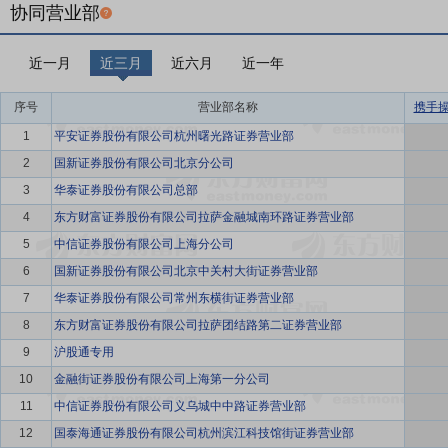
协同营业部
近一月
近三月
近六月
近一年
序号
营业部名称
携手
1
平安证券股份有限公司杭州曙光路证券营业部
2
国新证券股份有限公司北京分公司
3
华泰证券股份有限公司总部
4
东方财富证券股份有限公司拉萨金融城南环路证券营业部
5
中信证券股份有限公司上海分公司
6
国新证券股份有限公司北京中关村大街证券营业部
7
华泰证券股份有限公司常州东横街证券营业部
8
东方财富证券股份有限公司拉萨团结路第二证券营业部
9
沪股通专用
10
金融街证券股份有限公司上海第一分公司
11
中信证券股份有限公司义乌城中中路证券营业部
12
国泰海通证券股份有限公司杭州滨江科技馆街证券营业部