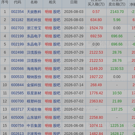
序号
代码
名称
相关
日期
买入额(万)
卖出额(万)
净
1
002354
天娱数科
明细
股吧
2026-08-03
0.57
2143.70
-2
2
301182
凯旺科技
明细
股吧
2026-08-03
634.80
5.96
6
3
002703
浙江世宝
明细
股吧
2026-07-30
1524.70
0.00
1
4
002199
东晶电子
明细
股吧
2026-07-29
692.59
696.66
5
002199
东晶电子
明细
股吧
2026-07-29
0.00
696.66
-
6
002498
汉缆股份
明细
股吧
2026-07-29
2122.53
28.76
2
7
002498
汉缆股份
明细
股吧
2026-07-29
2122.53
28.76
2
8
000566
海南海药
明细
股吧
2026-07-28
1149.20
1130.53
9
000533
顺钠股份
明细
股吧
2026-07-24
1927.22
0.00
1
10
600844
金煤科技
明细
股吧
2026-07-14
268.49
-
2
11
002585
双星新材
明细
股吧
2026-07-07
1776.42
10.50
1
12
000700
模塑科技
明细
股吧
2026-07-02
2363.82
21.89
2
13
603717
天域生物
明细
股吧
2026-07-02
-
137.25
-
14
605006
山东玻纤
明细
股吧
2026-07-02
2258.80
-
2
15
000759
中百集团
明细
股吧
2026-06-08
1074.11
1225.16
-
16
002613
北玻股份
明细
股吧
2026-06-08
1482.84
1628.17
-