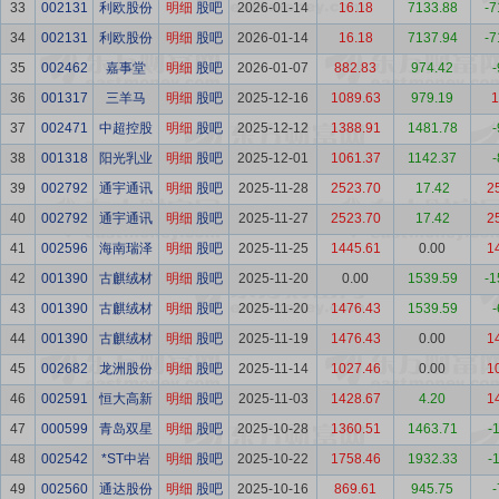
33
002131
利欧股份
明细
股吧
2026-01-14
16.18
7133.88
-7
34
002131
利欧股份
明细
股吧
2026-01-14
16.18
7137.94
-7
35
002462
嘉事堂
明细
股吧
2026-01-07
882.83
974.42
-
36
001317
三羊马
明细
股吧
2025-12-16
1089.63
979.19
1
37
002471
中超控股
明细
股吧
2025-12-12
1388.91
1481.78
-
38
001318
阳光乳业
明细
股吧
2025-12-01
1061.37
1142.37
-
39
002792
通宇通讯
明细
股吧
2025-11-28
2523.70
17.42
2
40
002792
通宇通讯
明细
股吧
2025-11-27
2523.70
17.42
2
41
002596
海南瑞泽
明细
股吧
2025-11-25
1445.61
0.00
1
42
001390
古麒绒材
明细
股吧
2025-11-20
0.00
1539.59
-1
43
001390
古麒绒材
明细
股吧
2025-11-20
1476.43
1539.59
-
44
001390
古麒绒材
明细
股吧
2025-11-19
1476.43
0.00
1
45
002682
龙洲股份
明细
股吧
2025-11-14
1027.46
0.00
1
46
002591
恒大高新
明细
股吧
2025-11-03
1428.67
4.20
1
47
000599
青岛双星
明细
股吧
2025-10-28
1360.51
1463.71
-
48
002542
*ST中岩
明细
股吧
2025-10-22
1758.46
1932.33
-
49
002560
通达股份
明细
股吧
2025-10-16
869.61
945.75
-