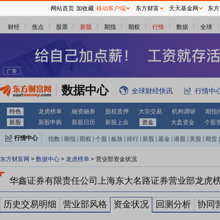
网站首页
加收藏
移动客户端
东方财富
天天基金网
东方
财经
焦点
股票
新股
期指
期权
行情
数据
全球
数据中心
全球财经快讯
行情中
特色
龙虎榜单
融资融券
股权质押
大宗交易
机构调研
期指
新股
新股申购
新股日历
新股上会
资金
大盘资金
个股
行情中心
指数
|
期指
|
期权
|
个股
|
板块
|
排行
|
新股
|
基金
|
港股
|
美股
|
期货
|
外汇
|
黄金
|
自选股
|
自选基金
东方财富网
>
数据中心
>
龙虎榜单
> 营业部资金状况
华鑫证券有限责任公司上海东大名路证券营业部龙虎
历史交易明细
营业部风格
资金状况
回测分析
协同