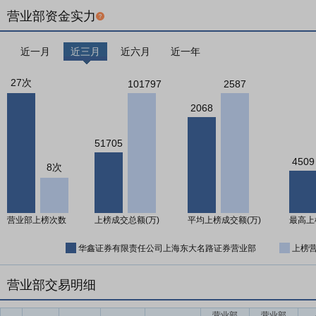
营业部资金实力
近一月
近三月
近六月
近一年
27次
101797
2587
2068
51705
4509
8次
营业部上榜次数
上榜成交总额(万)
平均上榜成交额(万)
最高上
华鑫证券有限责任公司上海东大名路证券营业部
上榜
营业部交易明细
营业部
营业部