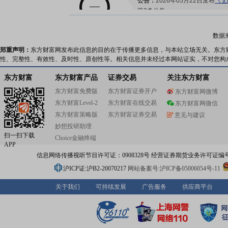
公告：
2026年05月22日发布
《艾
等2条公告
数据
2026-05-20
郑重声明：
东方财富网发布此信息的目的在于传播更多信息，与本站立场无关。东方
性、完整性、有效性、及时性、原创性等。相关信息并未经过本网站证实，不对您构
股东大会：
于2026-05-20召开
东方财富
东方财富产品
证券交易
关注东方财富
东方财富免费版
东方财富证券开户
东方财富网微博
东方财富Level-2
东方财富在线交易
东方财富网微信
2026-05-15
东方财富策略版
东方财富证券交易
意见与建议
妙想投研助理
公告：
2026年05月15日发布
《艾
扫一扫下载
Choice金融终端
APP
机构调研：
2026年05月15日披
信息网络传播视听节目许可证：0908328号 经营证券期货业务许可证编号：91310
调研
沪ICP证:沪B2-20070217
网站备案号:沪ICP备05006054号-11
2026-05-11
关于我们
可持续发展
广告服务
供应商平台
公告：
2026年05月11日发布
《艾
告公告》