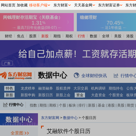
网站首页
加收藏
移动客户端
东方财富
天天基金网
东方财富证券
东方
财经
焦点
股票
新股
期指
期权
行情
数据
全球
美股
港股
数据中心
全球财经快讯
行情中
特色
龙虎榜单
融资融券
股权质押
大宗交易
机构调研
期指持仓
公告
新股
新股申购
新股日历
新股上会
资金
大盘资金
个股资金
板块
行情中心
指数
|
期指
|
期权
|
个股
|
板块
|
排行
|
新股
|
基金
|
港股
|
美股
|
期货
|
外汇
|
黄金
|
自选股
|
自选基金
东方财富网
>
数据中心
>
个股日历
艾融软件个股日历
全景图