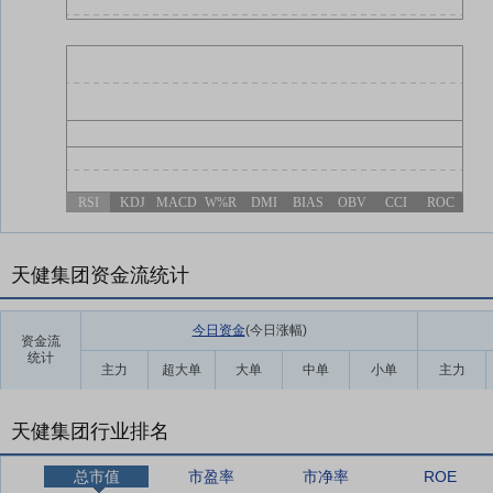
RSI
KDJ
MACD
W%R
DMI
BIAS
OBV
CCI
ROC
天健集团资金流统计
今日资金
(今日涨幅
)
资金流
统计
主力
超大单
大单
中单
小单
主力
天健集团行业排名
总市值
市盈率
市净率
ROE