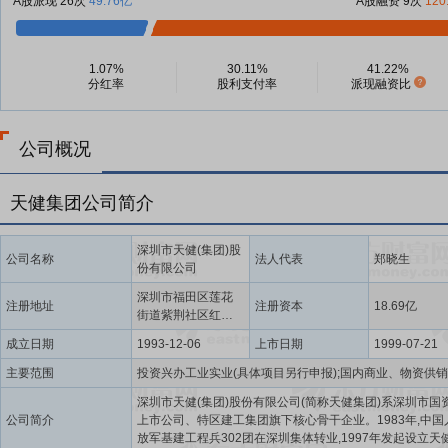
A股派现 26次
49.76亿
A股融资 9次
120
1.07%
30.11%
41.22%
分红率
股利支付率
派现融资比
公司概况
天健集团公司简介
深圳市天健(集团)股
公司名称
法人代表
郑晓生
份有限公司
深圳市福田区莲花
注册地址
注册资本
18.69亿
街道紫荆社区红荔
路7019号天健商务
成立日期
1993-12-06
上市日期
1999-07-21
大厦19楼
主要范围
深圳市天健(集团)股份有限公司(简称天健集团)系深圳市国
公司简介
上市公司、特区建工集团旗下核心骨干企业。1983年,中国
放军基建工程兵302团在深圳集体转业,1997年发起设立天