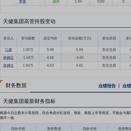
李锋
减持
1.84
0.00
0
天健集团高管持股变动
变动人
变动股数
成交均价
变动金额(万元)
变动原因
变
江建
1.00万
5.99
5.99
竞价交易
林婵壮
-1.04万
4.66
-4.85
竞价交易
林婵壮
1.04万
4.63
4.82
竞价交易
财务数据
业绩报告
业绩
天健集团最新财务指标
根据今日总股本计算所得，综合考虑分红送转、增发、新股上市等情况，可能会与最
期不一致
指标名称
最新数据
指标名称
最新数