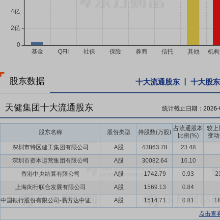
股东数据
十大流通股东
十大股东
天健集团十大流通股东
统计截止日期：
2026-
占流通股本
较上
股东名称
股份类型
持股数(万股)
比例(%)
变动
深圳市特区建工集团有限公司
A股
43863.78
23.48
深圳市资本运营集团有限公司
A股
30082.64
16.10
香港中央结算有限公司
A股
1742.79
0.93
-2
上海闵行联合发展有限公司
A股
1569.13
0.84
中国银行股份有限公司-易方达中证红利交易型开放式指数证券投资基金
A股
1514.71
0.81
18
点击查