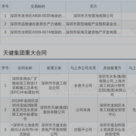
据公告,公司所属子公司天健置业于2015年以挂牌价格26,500万元摘取
序号
交易标的
买方
上海临港披露了《上海临港控股股份有限公司发行股份及支付现金购买资
1
深圳市龙华区A808-0035地块的国有土地使用权
深圳市天智置地有限公司
海临港拟以定价基准日前20个交易日股票交易均价的90%的发行价格
2
深圳市远致健欣新质生产力储能资产私募股权基金合伙企业(有限合伙)(暂定名)
深圳市新型储能产业股权基金合伙企业(有限合伙),深圳市远致储能私募股权基金管理有限公司,深圳市天健投资发展有限公司,深圳欣能产业发展科技有限公司
术开发区联合发展有限公司65%股权、上海漕河泾开发区高科技园发展有
3
深圳市光明区A509-0074地块的国有土地使用权
深圳市前海天健房地产开发有限公司联合深圳市振业(集团)股份有限公司及深圳市建辰投资发展有限公司
海莘闵高新技术开发有限公司、上海华民置业发展有限公司及上海蓝勤
展有限公司15%股权及华万国际物流(上海)有限公司55%股权。天健
天健集团重大合同
要点19：
预中标逾36亿元水质保障工程项目
2019年1月14日公告
保障工程,预中标金额为361,002.513万元人民币。
序号
合同名称
签署主体
与上市公司关系
其他签署方
与上
深圳市水务(集团)
深圳东湖水厂扩
有限公司,上海市
能改造工程设计
深圳市市政工程
1
全资子公司
政工程设计研究
采购施工总承包
总公司
总院(集团)有限公
(EPC)中标通知书
司
2019年龙岗区深
圳河流域消除黑
深圳市龙岗区水
深圳市天健(集团)
2
臭及河流水质保
公司本身
务工程建设管理
无
股份有限公司
障工程中标通知
中心
书
<深圳市土地使用
深圳市天健龙岗
深圳市规划和国
3
权出让合同书>补
房地产开发有限
控股子公司
土资源委员会龙
充协议
公司
岗管理局