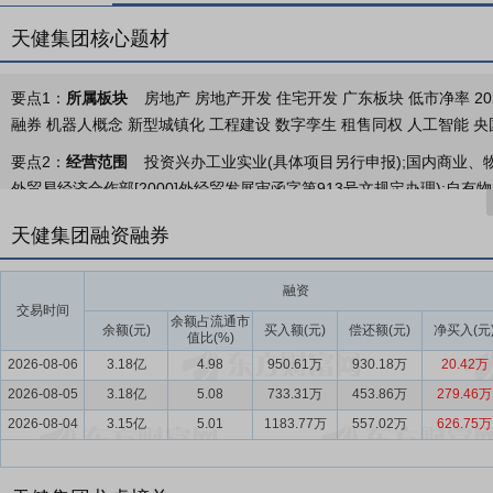
天健集团核心题材
要点1：
所属板块
房地产 房地产开发 住宅开发 广东板块 低市净率 2
融券 机器人概念 新型城镇化 工程建设 数字孪生 租售同权 人工智能 央
要点2：
经营范围
投资兴办工业实业(具体项目另行申报);国内商业、
外贸易经济合作部[2000]外经贸发展审函字第913号文规定办理);
具体经营项目以相关部门批准文件或许可证件为准)。以市场监督管理
天健集团融资融券
要点3：
城市建设
公司城市建设业务涵盖市政道路、市政管网、桥梁
程、土石方、地基与基础工程等建筑工程，轨道交通工程等领域。
融资
交易时间
要点4：
综合开发
公司具有自主设计、开发、运营、服务全产业链，拥
余额占流通市
余额(元)
买入额(元)
偿还额(元)
净买入(元
值比(%)
万㎡。重点布局深圳、广州、上海、成都、苏州等城市，产品涵盖中高
2026-08-06
3.18亿
4.98
950.61万
930.18万
20.42万
要点5：
城市服务
公司城市服务业务涵盖城市基础设施管养服务、一
2026-08-05
3.18亿
5.08
733.31万
453.86万
279.46万
务等方面。近年来，持续推动落实标准化、精细化、智慧化养护，持续
2026-08-04
3.15亿
5.01
1183.77万
557.02万
626.75万
具有一级土地整备服务（城中村改造、城市更新、土地整备利益统筹）
要点6：
建筑业
2025年全年建筑业增加值86,425亿元，比上年下