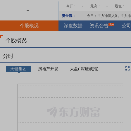
今开：
-
最高：
-
最低：
-
资金流：
今日：主力净流入
0
，主力排
个股概况
深度数据
资讯公告
公司
个股概况
分时
天健集团
房地产开发
大盘( 深证成指)