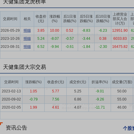
推进建筑业供给侧结构性改革，深化工业化、数字化、绿色化转型，加
天健集团龙虎榜单
型提供了重要战略方向。
上榜营业
上
收盘价
涨跌幅
后1日涨
后5日涨
后10日涨
要点7：
房地产业
2025年，全国房地产开发投资82,788亿元，比上年下
交易时间
相关
部买入合
部
(元)
(%)
跌幅(%)
跌幅(%)
跌幅(%)
计(万)
元，下降12.6%。中央经济工作会议部署高质量推进城市更新，要求
2026-05-29
明细
3.85
10.00
0.52
-8.83
-6.23
12951.90
6
推动高质量发展的重大战略，城中村改造、老旧小区改造等城市更新项
2023-10-26
明细
5.24
-8.07
-0.57
-3.44
0.38
6033.83
2
大城市更新项目的统筹力度，着力建立更好满足刚性和改善性住房需求
2023-08-31
明细
6.52
-9.94
-0.61
-1.84
-2.30
16475.82
6
要点8：
城市服务业
随着城镇化进程向内涵式发展纵深推进，人民对高
城市，深入推进完整社区建设。行业内涵持续丰富，以物业服务为核心
托育、便民消费服务等多元领域，数字化、智慧化运营能力成为行业核
天健集团大宗交易
的高质量发展提供了广阔市场空间。
要点9：
全产业链一体化协同优势
公司具有规划设计、建设、开发、
交易时间
涨跌幅(%)
收盘价(元)
成交价(元)
折溢率(%)
成交量(万股)
挥天健所长。报告期内，公司建链、补链、强链，向产业链高价值领域
2023-02-13
1.05
5.77
5.25
-9.01
50.00
要点10：
主责主业能力突出
公司履责与核心业务能力保持了有韧性的
2020-09-02
-0.79
7.56
6.86
-9.26
55.00
个科研创新平台，持续提升公司核心业务的科技含量，下大力气狠抓市
2020-02-05
1.99
4.61
4.07
-11.71
46.00
要点11：
现代化公司治理水平逐年提升
公司立足改革开放最前沿城市
识持续深化。公司建立了全面的风险管理体系，降低了潜在风险，保障
资讯公告
个股
要点12：
铸就“天健铁军”精神，品牌美誉度高
勇于担当、善于攻坚，