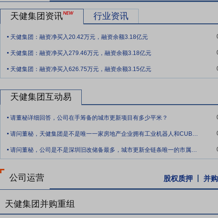
程、光明碧道工程、梅州抗洪抢险等项目，在各类重大项目及急难险重
天健集团资讯
行业资讯
要点13：
股权投资
公司初始投资2211.21万元持有002106莱宝高科70
.
天健集团：融资净买入20.42万元，融资余额3.18亿元
要点14：
.
合资设立中交天健
根据2016年1月26日公告,为加强深圳
天健集团：融资净买入279.46万元，融资余额3.18亿元
经营围填海项目的投资建设;城市基础设施、市政公共设施、水利水务设
.
45%。合资公司成立后,双方将凭借各自的综合实力和丰富的行业经验,
天健集团：融资净买入626.75万元，融资余额3.15亿元
要点15：
定向投资
根据2015年7月14日公告,公司所属子公司天健投
产业发展公司,定向投资于首都医疗健康产业有限公司的增资扩股。本次
天健集团互动易
加强与首都医疗的合作,获得与公司自身业务的协同效应;首都医疗的发
.
请董秘详细回答，公司在手筹备的城市更新项目有多少平米？
要点16：
子公司所属联合体中标PPP项目
2019年1月7日公告,
.
请问董秘，天健集团是不是唯一一家房地产企业拥有工业机器人和CUBE大模型的公司
六岸河道整治及景观绿化工程PPP项目的中标单位,本项目估算总投资为1
.
请问董秘，公司是不是深圳旧改储备最多，城市更新全链条唯一的市属国企
要点17：
签约中标深圳36亿元水环境综合治理项目
2019年2月12
除黑臭及河流水质保障工程中标单位。近日,市政总公司与深圳市龙岗区水
亿元左右。天健集团表示,该项目是公司全资子公司市政总公司成立以来
公司运营
股权质押
并购
明公司市场竞争能力显著提升。该合同的签署及顺利实施,有利于公司
践经验,对公司未来经营和市场拓展具有积极影响。
天健集团并购重组
要点18：
全资子公司参与上海临港重大资产重组
2019年5月10