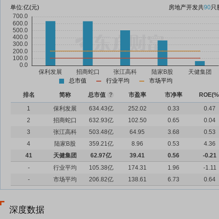
单位:
亿(元)
房地产开发
共
90
只
总市值
行业平均
市场平均
排名
简称
总市值
?
市盈率
市净率
ROE(%
1
保利发展
634.43亿
252.02
0.33
0.47
2
招商蛇口
632.93亿
102.50
0.65
0.04
3
张江高科
503.48亿
64.95
3.68
0.53
4
陆家B股
359.21亿
8.96
0.53
4.36
41
天健集团
62.97亿
39.41
0.56
-0.21
-
行业平均
105.38亿
174.31
1.96
-1.11
-
市场平均
206.82亿
138.61
6.73
0.64
深度数据