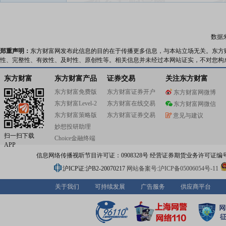
团,1999年在深圳证券交易所上市,证券代码为000090。天
主营城市建设、综合开发、城市服务,拥有规划设计、施工
资、开发、运营、服务全产业链服务能力,全程参与了深圳
区的建设。围绕城市所需,发挥天健所长,为重大基础设施建
数据
生工程和公共服务提供一揽子解决方案。天健集团旗下企
深圳市政集团有限公司、深圳市天健地产集团有限公司、
郑重声明：
东方财富网发布此信息的目的在于传播更多信息，与本站立场无关。东方
粤通建设工程有限公司、深圳市特区建工能源建设集团有
性、完整性、有效性、及时性、原创性等。相关信息并未经过本网站证实，不对您构
司、深圳市光明建工集团有限公司、深圳市特区铁工建设
限公司、深圳市天健龙岗建工有限公司、深圳市天健置业
东方财富
东方财富产品
证券交易
关注东方财富
司、深圳市天健城市发展有限公司、深圳市天健城市服务
东方财富免费版
东方财富证券开户
东方财富网微博
司、深圳市天健投资发展有限公司等。2024年,天健集团连
东方财富Level-2
东方财富在线交易
上榜《财富》中国500强,位列第490位,分别位列广东企业5
东方财富网微信
112位、深圳企业500强第59位。 天健集团发扬敢闯敢试、敢为
东方财富策略版
东方财富证券交易
意见与建议
人先、埋头苦干的特区精神,努力将企业发展融入国家战略
妙想投研助理
发展中,为加快打造更具全球影响力的经济中心城市和现代
扫一扫下载
Choice金融终端
大都市提供坚强保证,为建设中国特色社会主义先行示范区,
APP
会主义现代化强国的城市范例贡献天健力量。 城市建设板块 业务
信息网络传播视听节目许可证：0908328号 经营证券期货业务许可证编号：91310
涵盖市政、房建、道路、桥梁、隧道、水务、电力、能源
领域,现有施工资质超100项,业务模式包括工程总承包(EPC
沪ICP证:沪B2-20070217
网站备案号:沪ICP备05006054号-11
工总承包、工程代建等模式。其中,深圳市政集团有限公司
第一批、市属唯一一家市政公用工程施工总承包特级企业,2
关于我们
可持续发展
广告服务
供应商平台
荣获鲁班奖、詹天佑奖、市政工程金杯奖、国家优质工程
家级荣誉。天健集团大力推进“区域建工”“央地合作”“走出去”
在坪山、光明、龙岗、宝安、龙岗、深汕、赣州等地成立
业。公司承建的标志性工程包括:深圳公路主枢纽管理控制中