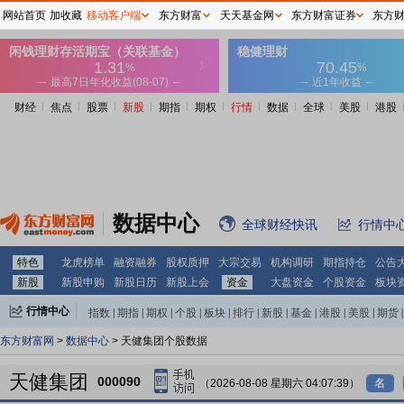
网站首页
加收藏
移动客户端
东方财富
天天基金网
东方财富证券
东方
财经
焦点
股票
新股
期指
期权
行情
数据
全球
美股
港股
数据中心
全球财经快讯
行情中
特色
龙虎榜单
融资融券
股权质押
大宗交易
机构调研
期指持仓
公告
新股
新股申购
新股日历
新股上会
资金
大盘资金
个股资金
板块
行情中心
指数
|
期指
|
期权
|
个股
|
板块
|
排行
|
新股
|
基金
|
港股
|
美股
|
期货
|
外汇
|
黄金
|
自选股
|
自选基金
东方财富网
>
数据中心
> 天健集团个股数据
天健集团
000090
（2026-08-08 星期六 04:07:39）
名