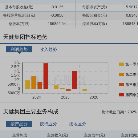
基本每股收益(元)
-0.0125
每股净资产(元)
5.9817
每股经营现金流(元)
-0.0856
每股公积金(元)
0.8346
总股本(万股)
186854.54
流通股本(万股)
186843.
天健集团指标趋势
利润趋势
收入趋势
第一季
第二季
第三季
第四季
天健集团主要业务构成
统计截止日期：
2025-
按产品分
按行业分
按地区分
主营构成
主营收入(元)
主营成本(元)
主营利润(