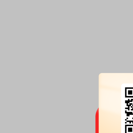
累计开发建设保障房超1.6万,面积超100万㎡。在城中村改
成功攻克被称为“中国棚改第一难”的罗湖“二线插花地”棚改项
消除重大公共安全隐患、改善人居环境提供了先行样本;推
首个由市场主体投资的宝安区碧海花园棚户区改造项目,打
性人才房新模式;成为深圳首批城中村改造试点项目罗湖区
区改造项目的前期服务商和合作单位,承接南岭村土地整备
筹前期服务等项目,持续为盘活城市存量土地、构建房地产
模式贡献国企力量。 城市服务板块 拥有基础设施养护、代建和全
过程咨询、城市管家、物业管理、招商运营等专业团队。
圳市道桥隧养护占比近50%,加大“四新”技术应用及一体化
索,提升养护集约化和智慧化水平;自2005年起,承接深盐二
融悦山居保障性住房、茅洲河碧道试点段建设(生态环境部
丽河湖优秀案例)、龙岗儿童公园、福田区景观照明提升工
100个代建项目;物业服务覆盖全国34座城市,管理面积超210
平方米,在“城市管家”领域先行先试,先后服务深圳、惠州、
地12个街道,涵盖城市安全、城市颜值、城市生态、城市全域
聚焦“产业、商业、公寓运营”,提供定位策划、招商导入、
营、产业投资全价值链服务,运营管理物业资产面积超80万平
拥有天健云途、天健蜂巢公寓等业务品牌,成功打造低碳智
运营管理系统。 天健集团将立足深圳、服务湾区,牢牢把握城市建
设与城市服务核心功能,履行服务大局、服务城市、服务产
务民生的职责使命,贯彻“专业、高效、品质、规范”的发展理
“不折不扣抓落实、雷厉风行抓落实、真抓实干抓落实、敢
抓落实”的工作姿态,坚持科技创新,锻造发展新引擎、新业
模式,积极推动公司高质量转型升级,进一步夯实核心能力,