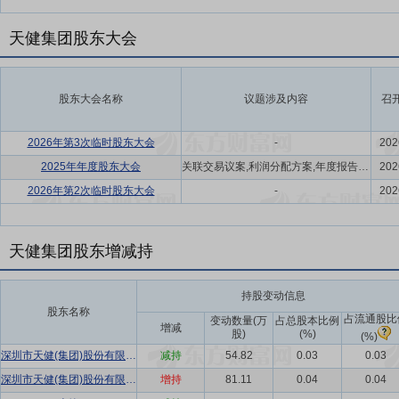
天健集团股东大会
股东大会名称
议题涉及内容
召
2026年第3次临时股东大会
-
202
2025年年度股东大会
关联交易议案,利润分配方案,年度报告(摘要)议案
202
2026年第2次临时股东大会
-
202
天健集团股东增减持
持股变动信息
股东名称
占流通股比
变动数量(万
占总股本比例
增减
股)
(%)
(%)
深圳市天健(集团)股份有限公司骨干员工长效激励约束方案
减持
54.82
0.03
0.03
深圳市天健(集团)股份有限公司骨干员工长效激励约束计划
增持
81.11
0.04
0.04