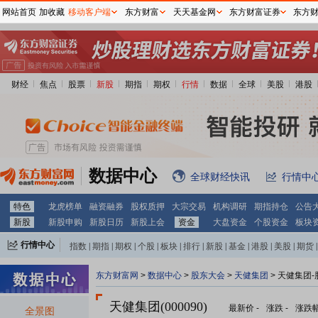
网站首页
加收藏
移动客户端
东方财富
天天基金网
东方财富证券
东方
财经
焦点
股票
新股
期指
期权
行情
数据
全球
美股
港股
数据中心
全球财经快讯
行情中
特色
龙虎榜单
融资融券
股权质押
大宗交易
机构调研
期指持仓
公告
新股
新股申购
新股日历
新股上会
资金
大盘资金
个股资金
板块
行情中心
指数
|
期指
|
期权
|
个股
|
板块
|
排行
|
新股
|
基金
|
港股
|
美股
|
期货
|
外汇
|
黄金
|
自选股
|
自选基金
东方财富网
>
数据中心
>
股东大会
>
天健集团
>
天健集团-
天健集团(000090)
最新价
-
涨跌
-
涨跌
全景图