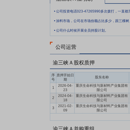
理能力。水性内墙涂料通过强制性产品认证
.
峡油漆形成“生产－管理－产品”全链条资
.
要点10：
拟出售北陆药业不超480万股
2
.
现持有北陆药业无限售流通股份4,500万股,
公司什么时候开展全员持股计划。
要点11：
出售北陆药业部分股票
2019
药业650,000股股票,交易均价为8.80元
公司运营
业44,350,000股股票,占北陆药业当前总股本
渝三峡Ａ股权质押
序
质押开始日
股东名称
号
期
2026-04-
重庆生命科技与新材料产业集团有
1
23
限公司
2024-04-
重庆生命科技与新材料产业集团有
2
18
限公司
2021-02-
重庆生命科技与新材料产业集团有
3
09
限公司
渝三峡Ａ并购重组