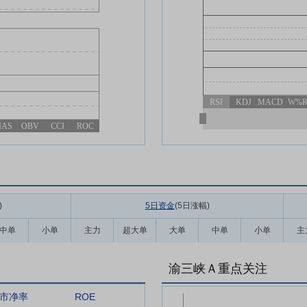
RSI
KDJ
MACD
W%
IAS
OBV
CCI
ROC
)
5日资金
(5日涨幅
)
中单
小单
主力
超大单
大单
中单
小单
主
渝三峡Ａ重点关注
市净率
ROE