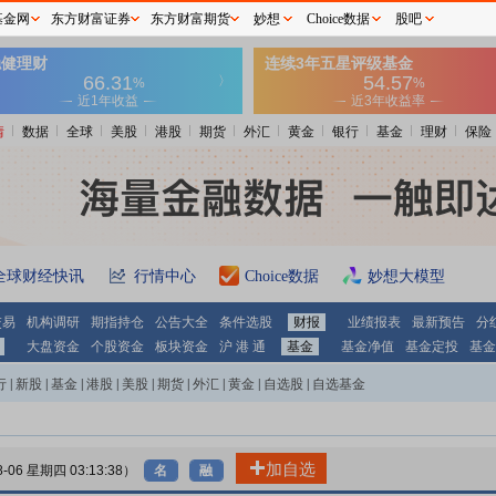
基金网
东方财富证券
东方财富期货
妙想
Choice数据
股吧
情
数据
全球
美股
港股
期货
外汇
黄金
银行
基金
理财
保险
全球财经快讯
行情中心
Choice数据
妙想大模型
交易
机构调研
期指持仓
公告大全
条件选股
财报
业绩报表
最新预告
分
大盘资金
个股资金
板块资金
沪 港 通
基金
基金净值
基金定投
基金
行
|
新股
|
基金
|
港股
|
美股
|
期货
|
外汇
|
黄金
|
自选股
|
自选基金
加自选
8-06 星期四 03:13:38）
名
融