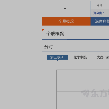
今开：
-
资金流：
个股概况
深度数
个股概况
分时
渝三峡Ａ
化学制品
大盘( 