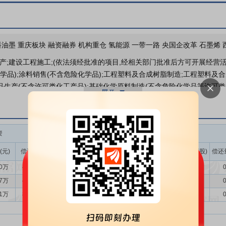
关联交易
油墨 重庆板块 融资融券 机构重仓 氢能源 一带一路 央国企改革 石墨烯 
产;建设工程施工;(依法须经批准的项目,经相关部门批准后方可开展经营
分红送配
学品);涂料销售(不含危险化学品);工程塑料及合成树脂制造;工程塑料及
品生产(不含许可类化工产品);基础化学原料制造(不含危险化学品等许可类
胶制品销售;货物进出口;技术进出口;喷涂加工;新材料技术研发;新材料技术
租赁;节能管理服务;环保咨询服务;余热发电关键技术研发;新型膜材料制造
型光学材料销售;新型金属功能材料销售;电子专用材料销售;建筑装饰材料
资
融券
活动)
涂料的生产与销售。公司主要产品为工业涂料，构建了相对完整的工业涂
(元)
偿还额(元)
净买入(元)
余额(元)
余量(万股)
卖出量(万股)
偿还
90万
455.40万
-103.50万
27.65万
4.71
0.00
0
行保持合理区间，稳中有进的态势持续巩固。国家统计局数据显示，全年国内生
额73,982.00亿元，同比上升0.60%，其中化学原料和化学制品制造业利
37万
491.73万
187.65万
27.84万
4.71
0.00
0
。第三产业中基础设施投资（不含电力、热力、燃气及水生产和供应业）同比下降
31万
817.83万
-135.52万
28.17万
4.71
0.00
0
和化学制品制造业利润收缩，固定资产投资和基础设施投资规模均下降，
1年，旗下“三峡”牌涂料历史悠久，是中国涂料行业的知名民族品牌。作为