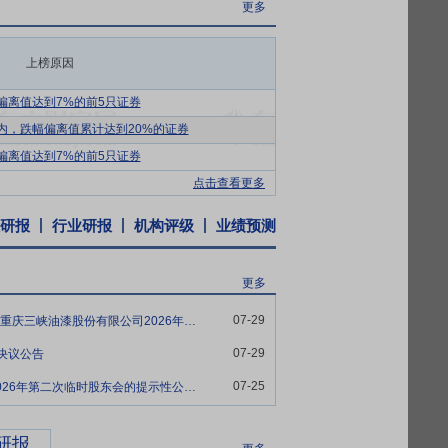
更多
舶等领域及国家重点工程。公司核心产品为
内影响力名列前茅，荣获“中国最受用户欢
上榜原因
完全覆盖C2-C5各种腐蚀环境，以防腐涂料
偏离值达到7%的前5只证券
.5万吨。公司以西南地区为核心，以重
内，跌幅偏离值累计达到20%的证券
网络。公司依托西南大本营的深度根基优
偏离值达到7%的前5只证券
现全国多个省份市场网络全覆盖。聚焦“西部双
点击查看更多
销体系攻坚+分销网络深耕”双轨并行，持续
标杆企业定制开发+生态伙伴协同”模式推
研报
行业研报
机构评级
业绩预测
。公司通过动态化分级管理机制，差异化配
续提升全国市场渗透效率与品牌影响力。
更多
研发计划“高端功能与智能材料”重点专项课
07-29
渝三峡Ａ:国浩律师(重庆)事务所关于重庆三峡油漆股份有限公司2026年第二次临时股东会的法律意见书
可为不同应用场景提供被动降温解决方案。
领域的具体实践。
07-29
会决议公告
术研究中心”两大市级研发平台，以及西南
07-25
渝三峡Ａ:公告2026-038:关于召开2026年第二次临时股东会的提示性公告(更新后)
《电力设备用防腐涂料》等标准修订。
职业健康安全管理体系，具备系统化的安全环保管
研报