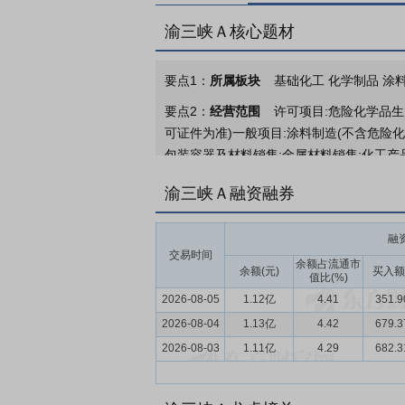
渝三峡Ａ核心题材
要点1：
所属板块
基础化工 化学制品 涂料
要点2：
经营范围
许可项目:危险化学品生
可证件为准)一般项目:涂料制造(不含危险化
包装容器及材料销售;金属材料销售;化工产
工产品);建筑材料销售;橡胶制品制造;橡
渝三峡Ａ融资融券
术交流、技术转让、技术推广;非居住房地产
基材料制造;生物基材料销售;功能玻璃和新
融
批准的项目外,凭营业执照依法自主开展经营
交易时间
余额占流通市
要点3：
涂料的生产与销售
余额(元)
公司主要从事
买入额
值比(%)
2026-08-05
1.12亿
4.41
351.
要点4：
涂料行业
2025年，国民经济运
2026-08-04
5.00%。全国规模以上工业企业实现利润总
1.13亿
4.42
679.
户）485,186亿元，同比下降3.80%
2026-08-03
1.11亿
4.29
682.
进，国内生产总值保持稳定增速但化学原料
要点5：
品牌积淀深厚
公司始创于193