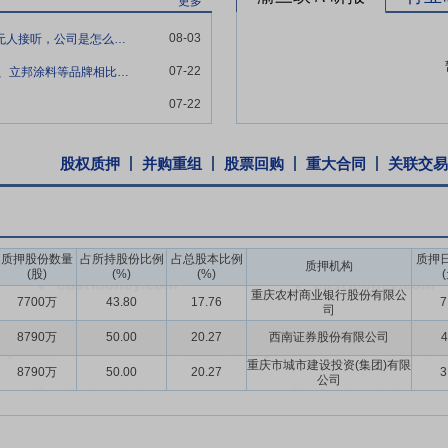
更多
（3C认证），环保资质优势明显。从生产端的绿色标杆，到管理端的双
08-03
公司投资电话023-47265990多次拨打，一直都无人接听，公司是怎么回事。
质优势，既契合行业绿色转型政策要求，更成为品牌赢得市场信任的核心背
07-22
涂料市场，公司在市场份额占比多少，跟三棵树、立邦涂料等品牌相比怎样。未来是否有市
018年9月12日公告,公司拟在未来90个自然日内择机出售北陆药业不超过4
占北陆药业总股本的9.20%。
07-22
年6月20日公告,2019年6月17日至2019年6月19日收盘,公司通过深
/股,成交金额5,718,438.50元。预计扣除成本和相关交易税费后增加净利
股权质押
并购重组
股票回购
重大合同
关联交易
的9.07%。
质押股份数量
占所持股份比例
占总股本比例
质押
质押机构
(股)
(%)
(%)
重庆农村商业银行股份有限公
7700万
43.80
17.76
7
司
8790万
50.00
20.27
西南证券股份有限公司
4
重庆市城市建设投资(集团)有限
8790万
50.00
20.27
3
公司