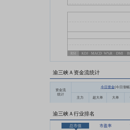
RSI
KDJ
MACD
W%R
DMI
B
渝三峡Ａ资金流统计
今日资金
(今日涨幅
资金流
统计
主力
超大单
大单
渝三峡Ａ行业排名
总市值
市盈率