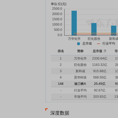
单位:
亿(元)
总市值
行业平均
排名
简称
总市值
?
市
1
万华化学
2330.64亿
1
2
巨化股份
1163.32亿
2
3
新和成
915.88亿
1
4
昊华科技
568.50亿
3
148
渝三峡A
25.45亿
9
-
行业平均
92.67亿
9
-
市场平均
203.92亿
13
深度数据