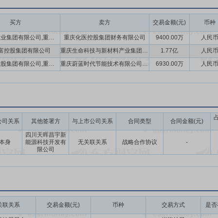
买方
卖方
交易金额(元)
币种
重庆建峰工业集团有限公司,重庆三峡油漆股份有限公司,重庆建峰化工股份有限公司,重庆化医控股(集团)公司,重庆渝化新材料有限责任公司
重庆化医控股集团财务有限公司
9400.00万
人民
富控股集团有限公司
重庆生命科技与新材料产业集团有限公司
1.77亿
人民
重庆渝富控股集团有限公司,重庆三峡油漆股份有限公司
重庆蔚蓝时代节能技术有限公司,重庆晓满科技合伙企业(有限合伙)
6930.00万
人民
公司关系
其他签署方
与上市公司关系
合同类型
合同金额(元)
四川天晖昌宇新
本身
能源科技开发有
无关联关系
战略合作协议
-
限公司
关联关系
交易金额(元)
币种
交易方式
是否