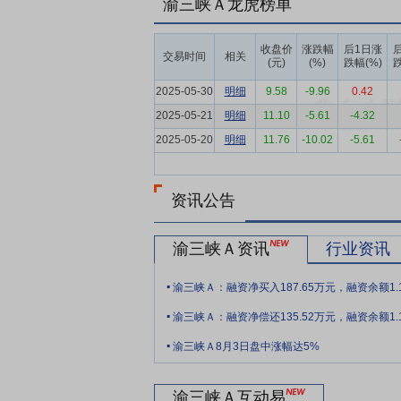
渝三峡Ａ龙虎榜单
的综合性涂料生产企业之一，公司在重庆、
重防腐涂料，同时拥有全链生产集群，以桥
收盘价
涨跌幅
后1日涨
交易时间
相关
迎的十强防腐涂料品牌”，连续多年获得“重
(元)
(%)
跌幅(%)
跌
矩阵构建钢铁防腐长城。
2025-05-30
明细
9.58
-9.96
0.42
要点6：
区域网络覆盖
公司通过战略布局
2025-05-21
明细
11.10
-5.61
-4.32
庆、成都、新疆三大自建生产基地为支点，
2025-05-20
明细
11.76
-10.02
-5.61
势，以“远交近攻”策略构建辐射型发展格局
优”战略引擎——重庆、四川两大核心枢纽
强化区域市场主导力。在西北战略增长带，
资讯公告
动市场份额，打造第二战略支柱。针对新兴
置资源投入，构建起核心市场持续造血、战
渝三峡Ａ资讯
行业资讯
要点7：
新材料抢先机
2025年7月，
.
渝三峡Ａ：融资净买入187.65万元，融资余额1.
题的承担单位，掌握多项辐射制冷材料的独
.
该创新的制冷原理及材料应用能有效降低能
渝三峡Ａ：融资净偿还135.52万元，融资余额1.
.
要点8：
产学研深度融合
公司是中国涂料
渝三峡Ａ8月3日盘中涨幅达5%
地区领先的质检中心。截至报告期末，公司
要点9：
资质体系完备
公司获得国家级“绿
渝三峡Ａ互动易