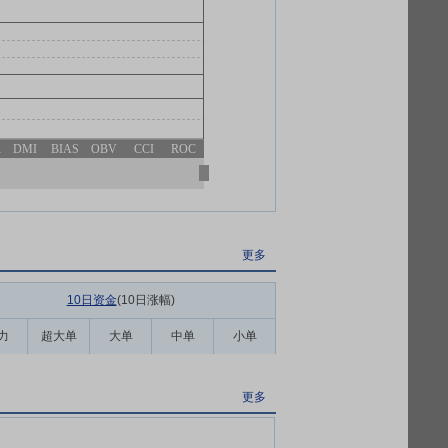
R
DMI
BIAS
OBV
CCI
ROC
更多
10日资金
(10日涨幅
)
力
超大单
大单
中单
小单
更多