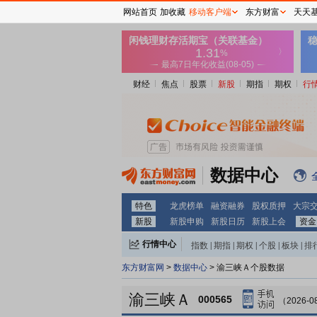
网站首页
加收藏
移动客户端
东方财富
天天
财经
焦点
股票
新股
期指
期权
行
数据中心
特色
龙虎榜单
融资融券
股权质押
大宗
新股
新股申购
新股日历
新股上会
资金
行情中心
指数
|
期指
|
期权
|
个股
|
板块
|
排
东方财富网
>
数据中心
> 渝三峡Ａ个股数据
渝三峡Ａ
000565
（2026-0