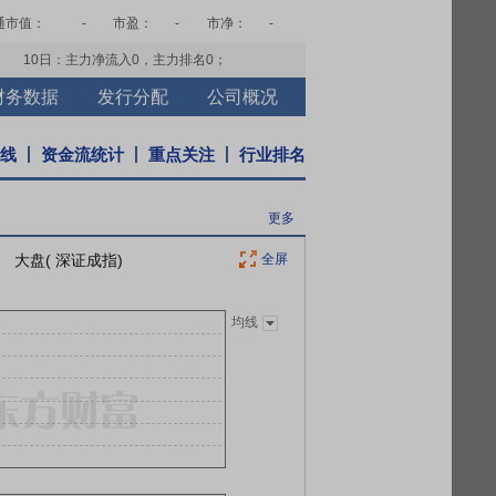
通市值：
-
市盈：
-
市净：
-
10日：主力净流入
0
，主力排名
0
；
财务数据
发行分配
公司概况
K线
资金流统计
重点关注
行业排名
更多
大盘( 深证成指)
全屏
均线