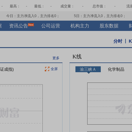
-
最高：
-
最低：
-
成交量：
-
总市值：
-
流
今日：主力净流入
0
，主力排名
0
；
5日：主力净流入
0
，主力排名
0
；
据
资讯公告
公司运营
机构主力
股东数据
分时
K线
更多
深证成指)
全屏
渝三峡Ａ
化学制品