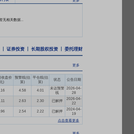
更多
体系保障，再到产品端的强制认证通关，三
书。
暂无相关数据...
80万股,占北陆药业总股本的0.98%。公司
圳证券交易所股票交易系统累计出售了所持有的北陆
润约380万元。截至本公告日,公司尚持有北陆药
证券投资
长期股权投资
委托理财
更多
日收盘价
预警线(估
平仓线(估
状态
公告日期
(元)
算)
算)
未达预警
2026-04-
.16
4.58
4.01
线
28
2026-04-
.11
2.63
2.30
已解押
22
2024-04-
.96
2.54
2.22
已解押
19
点击查看更多
更多