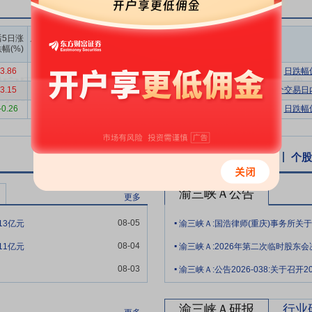
四川、新疆等地均建有生产基地，主导产品广泛应用于桥梁、钢结构、船
梁、钢结构等重防腐涂料为代表的防腐漆系列产品、工业漆系列产品在国
上榜营业
上榜营业
上榜营业
后5日涨
后10日涨
部买入合
部卖出合
部买卖净
庆名牌产品”称号。公司重防腐涂料系列屡次打破国际知名品牌垄断，产品
幅(%)
跌幅(%)
计(万)
计(万)
额合计(万)
3.86
-2.92
4529.80
6986.69
-2456.88
日跌幅
，在重庆、四川、新疆等地均建有生产基地，三大生产基地合计年产量达7
3.15
-11.35
26264.59
25131.87
1132.72
连续三个交易日
构筑覆盖西南－西北的物流枢纽集群，并依托重庆总部形成全国营销辐射
-0.26
-10.03
8718.99
13597.20
-4878.21
日跌幅
，通过“核心市场精耕+战略市场突破+潜力市场培育”三级拓展体系，实
，凭借渠道下沉至县域的完整网络，形成超80%的核心营收贡献，通过“直
以新疆能源市场、内蒙古资源经济圈及陕西产业聚集区为突破支点，采用“
个股资讯
行业资讯
公告
互动易
个股
潜力市场，依托“智能客户图谱+柔性服务体系”精准锁定高价值客户群体
略区域快速扩容、潜力地带精准育新的可持续发展格局，以系统性布局持
渝三峡Ａ公告
更多
公司完成对蔚蓝时代的收购，成功切入辐射制冷新赛道。蔚蓝时代是国家重点
.
08-05
13亿元
特配方与技术路线。其技术通过与涂料、膜材、皮革、布料等载体结合，
.
源消耗，具备显著的技术先发优势，是新质生产力在技术创新与节能减排
08-04
11亿元
渝三峡Ａ:2026年第二次临时股东
.
工业协会副会长单位，拥有“重庆市企业技术中心”“重庆市防腐涂料工程技
08-03
拥有发明专利授权17项，主导参与《风力发电设施防护涂装技术规范》
色工厂”称号，建立了完善的ISO14001环境管理体系和ISO45001
渝三峡Ａ研报
行业