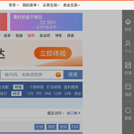
登录
我的菜单
证券交易
基金交易
动态
债券
视频
股吧
基金吧
博客
搜索
个人
自选
0
0
红送配
研报
个股研报
行业研报
盈利预测
排行
经济
CPI
PPI
PMI
GDP
LPR
房价
消息
最近访问：
渝三峡Ａ
搜索
行情
股吧
资讯
F10