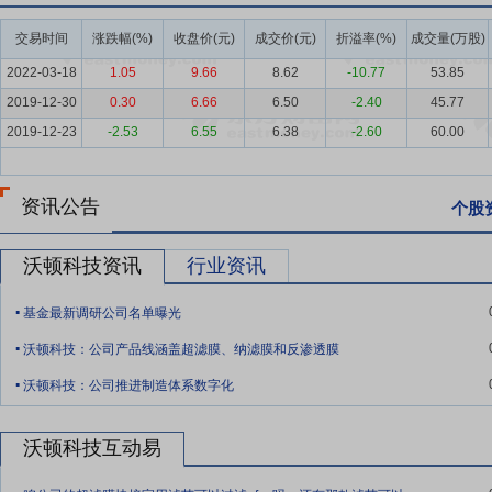
维制品是采用天然山棕纤维、剑麻纤维、天然乳胶制作的具有三维立体
交易时间
涨跌幅(%)
收盘价(元)
成交价(元)
折溢率(%)
成交量(万股)
关的产品，同时提供全屋定制家具服务。
2022-03-18
1.05
9.66
8.62
-10.77
53.85
要点6：
膜行业
膜行业整体呈现弱周期性、强政策驱动性特征，工业
2019-12-30
0.30
6.66
6.50
-2.40
45.77
响，家用膜主要受居民生活消费水平、健康饮水意识、消费观念影响，
2019-12-23
-2.53
6.55
6.38
-2.60
60.00
是一种以分离膜为核心，利用分离膜的特殊选择性透过功能实现浓缩、
医疗制药、市政供水处理、工业用高纯水、电子行业超纯水、锅炉补给
重要的经济和社会效益。近年来，随着社会经济的发展和城市化进程加
资讯公告
个股
逐步成为传统工业水资源利用系统升级改造、环境污染治理、海水淡化
应用环境的复杂多样、居民健康意识的不断提升也持续带来市场机遇和
沃顿科技资讯
行业资讯
占据主要市场份额，国内经过多年技术积累与市场培育，已成为全球分
化进程不断加快，正处于产品结构升级、应用场景不断深化的高质量发
.
基金最新调研公司名单曝光
.
要点7：
行业领先的自主研发创新能力和一流的研发平台
公司是持续
沃顿科技：公司产品线涵盖超滤膜、纳滤膜和反渗透膜
自主知识产权生态。依托深厚技术积累，公司掌握行业领先的海水淡化
.
根据不同应用场景和技术储备需求，持续提升产品脱盐率、产水量、稳
沃顿科技：公司推进制造体系数字化
模拟多种水源环境，通过在真实工况下对多技术组合解决方案进行系统
沃顿科技互动易
要点8：
先进的制造体系与检测体系
公司构建了国内行业领先的智能
方面具备竞争优势。公司搭建了科学系统的环境管理体系和智能化的能
.