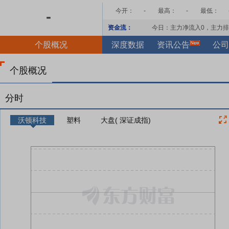
今开：
-
最高：
-
最低：
-
资金流：
今日：主力净流入
0
，主力排
个股概况
深度数据
资讯公告
公司
个股概况
分时
沃顿科技
塑料
大盘( 深证成指)