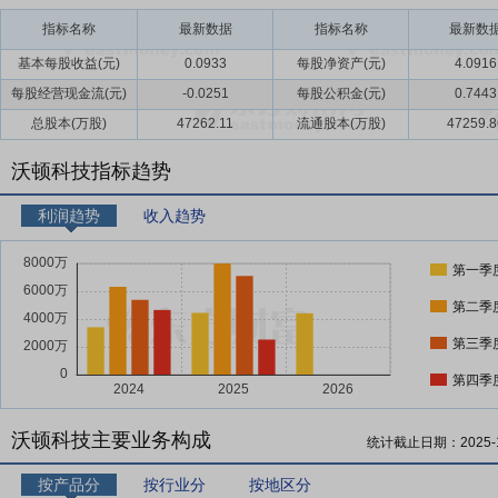
指标名称
最新数据
指标名称
最新数
基本每股收益(元)
0.0933
每股净资产(元)
4.0916
每股经营现金流(元)
-0.0251
每股公积金(元)
0.7443
总股本(万股)
47262.11
流通股本(万股)
47259.8
沃顿科技指标趋势
利润趋势
收入趋势
第一季
第二季
第三季
第四季
沃顿科技主要业务构成
统计截止日期：
2025-
按产品分
按行业分
按地区分