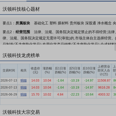
沃顿科技核心题材
要点1：
所属板块
基础化工 塑料 膜材料 贵州板块 深股通 净水概念 
要点2：
经营范围
法律、法规、国务院决定规定禁止的不得经营;法律、
律、法规、国务院决定规定无需许可(审批)的,市场主体自主选择经营。
品制造(不含危险化学品);专用化学产品销售(不含危险化学品);合成材
纯净设备销售;污水处理及其再生利用;水资源专用机械设备制造;机械设
沃顿科技龙虎榜单
计;建设工程施工;以自有资金从事投资活动;货物进出口;技术进出口;
要点3：
膜业务
公司膜产品主要为反渗透膜、纳滤膜、超滤膜，是一
上榜营业
上
收盘价
涨跌幅
后1日涨
后5日涨
后10日涨
交易时间
相关
部买入合
部
脱盐功能，在物料的分离、纯化、浓缩等领域实现选择性分离功能，按
(元)
(%)
跌幅(%)
跌幅(%)
跌幅(%)
计(万)
装置进行饮用纯水制备，商用膜主要用于小型商用领域如社区、办公区
2026-07-13
明细
14.03
10.04
-1.64
-10.19
-14.97
11508.87
8
物料选择性分离的性能，广泛应用在食品饮料、医疗制药、市政供水处
2026-07-13
明细
14.03
10.04
-1.64
-10.19
-14.97
9616.28
8
水零排放、物料浓缩提纯、新能源等行业。
2026-06-29
明细
15.70
10.02
4.84
-22.23
-10.64
4003.32
3
要点4：
膜分离工程业务
公司聚焦膜分离工程技术研发与工程项目应
利用、印染造纸等各类工业给排水及特种液体处理领域。
沃顿科技大宗交易
要点5：
植物纤维业务
公司控股子公司大自然主要从事植物纤维弹性