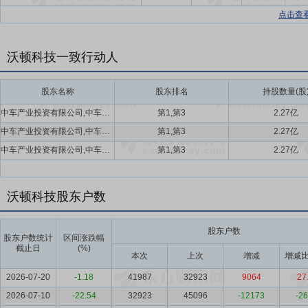
点击查
沃顿科技一致行动人
股东名称
股东排名
持股数量(股
中车产业投资有限公司,中车贵阳车辆有限公司
第1,第3
2.27亿
中车产业投资有限公司,中车贵阳车辆有限公司
第1,第3
2.27亿
中车产业投资有限公司,中车贵阳车辆有限公司
第1,第3
2.27亿
沃顿科技股东户数
股东户数
股东户数统计
区间涨跌幅
截止日
(%)
本次
上次
增减
增减比
2026-07-20
-1.18
41987
32923
9064
27
2026-07-10
-22.54
32923
45096
-12173
-26