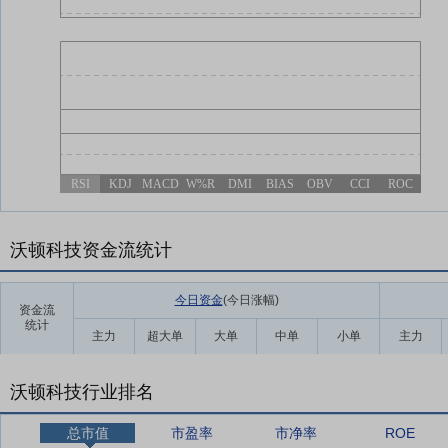
RSI
KDJ
MACD
W%R
DMI
BIAS
OBV
CCI
ROC
沃顿科技资金流统计
今日资金
(今日涨幅
)
资金流
统计
主力
超大单
大单
中单
小单
主力
沃顿科技行业排名
总市值
市盈率
市净率
ROE