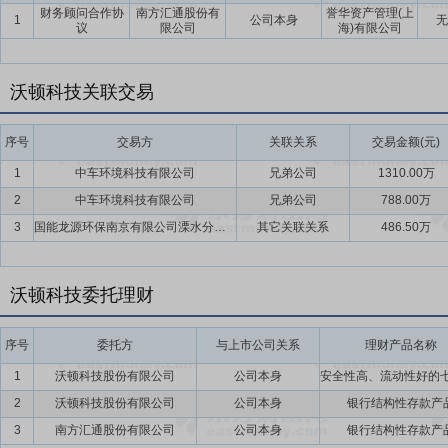
财务顾问合作协
南方汇通股份有
誉华资产管理(上
1
公司本身
无
议
限公司
海)有限公司
沃顿科技关联交易
序号
交易方
关联关系
交易金额(元)
1
中车环境科技有限公司
兄弟公司
1310.00万
2
中车环境科技有限公司
兄弟公司
788.00万
3
国能龙源环保南京有限公司溧水分公司
其它关联关系
486.50万
沃顿科技委托理财
序号
委托方
与上市公司关系
理财产品名称
1
沃顿科技股份有限公司
公司本身
2
沃顿科技股份有限公司
公司本身
银行结构性存款产
3
南方汇通股份有限公司
公司本身
银行结构性存款产