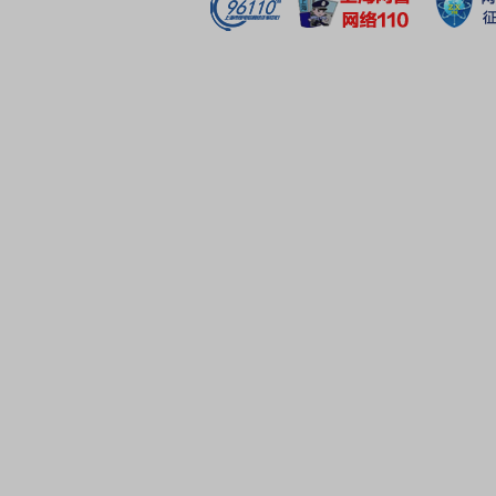
核心产业集群。沃顿科技按照“聚焦水环境健康、一体化协同
的发展战略,以环保健康为核心、高端材料为支点,专注有技
场、投资有市场的技术,依托上市公司平台融资优势和既有
术优势,充分发挥各业务单元之间的协同效应,实现公司“改善
分享健康”的企业使命和“成为有益于人类环境健康的企业”
愿景。