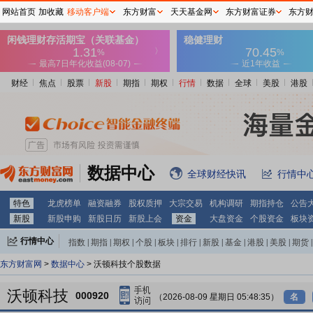
网站首页
加收藏
移动客户端
东方财富
天天基金网
东方财富证券
东方
财经
焦点
股票
新股
期指
期权
行情
数据
全球
美股
港股
数据中心
全球财经快讯
行情中
特色
龙虎榜单
融资融券
股权质押
大宗交易
机构调研
期指持仓
公告
新股
新股申购
新股日历
新股上会
资金
大盘资金
个股资金
板块
行情中心
指数
|
期指
|
期权
|
个股
|
板块
|
排行
|
新股
|
基金
|
港股
|
美股
|
期货
|
外汇
|
黄金
|
自选股
|
自选基金
东方财富网
>
数据中心
> 沃顿科技个股数据
沃顿科技
000920
（2026-08-09 星期日 05:48:35）
名