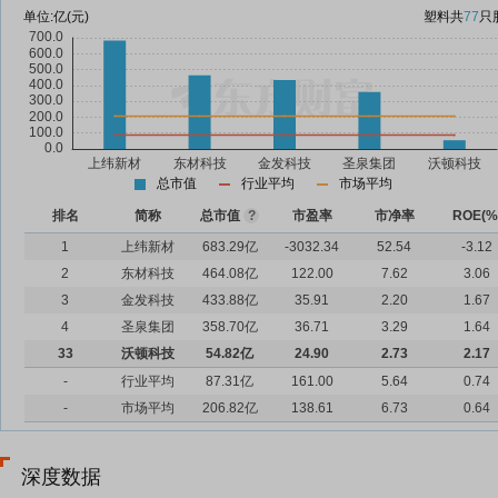
单位:
亿(元)
塑料
共
77
只
总市值
行业平均
市场平均
排名
简称
总市值
?
市盈率
市净率
ROE(%
1
上纬新材
683.29亿
-3032.34
52.54
-3.12
2
东材科技
464.08亿
122.00
7.62
3.06
3
金发科技
433.88亿
35.91
2.20
1.67
4
圣泉集团
358.70亿
36.71
3.29
1.64
33
沃顿科技
54.82亿
24.90
2.73
2.17
-
行业平均
87.31亿
161.00
5.64
0.74
-
市场平均
206.82亿
138.61
6.73
0.64
深度数据