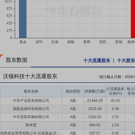
股东数据
十大流通股东
十大股东
沃顿科技十大流通股东
统计截止日期：
2026-
占流通股本
较上
股东名称
股份类型
持股数(万股)
比例(%)
变动
中车产业投资有限公司
A股
21466.28
45.42
国能龙源环保有限公司
A股
2531.06
5.36
中车贵阳车辆有限公司
A股
1192.42
2.52
陈奇恩
A股
484.91
1.03
招商基金管理有限公司-社保基金1903组合
A股
197.57
0.42
47