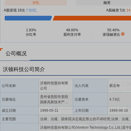
分红
融资
A股派现 18次
7.82亿
A股融资 5次
14
1.93%
48.00%
55.40%
分红率
股利支付率
派现融资比
公司概况
沃顿科技公司简介
沃顿科技股份有限
公司名称
法人代表
蔡志奇
公司
贵州省贵阳市贵阳
注册地址
注册资本
4.73亿
国家高新技术产业
开发区黎阳大道
成立日期
1999-05-11
上市日期
1999-06-16
1518号
主要范围
沃顿科技股份有限公司(Vontron Technology Co.,Ltd.)是