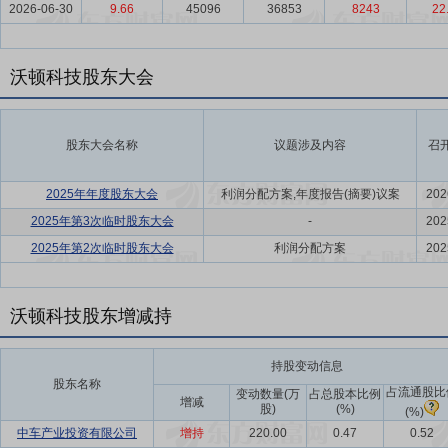
2026-06-30
9.66
45096
36853
8243
22
沃顿科技股东大会
股东大会名称
议题涉及内容
召
2025年年度股东大会
利润分配方案,年度报告(摘要)议案
202
2025年第3次临时股东大会
-
202
2025年第2次临时股东大会
利润分配方案
202
沃顿科技股东增减持
持股变动信息
股东名称
占流通股比
变动数量(万
占总股本比例
增减
股)
(%)
(%)
中车产业投资有限公司
增持
220.00
0.47
0.52