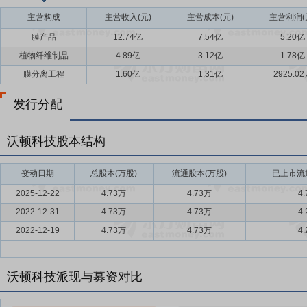
主营构成
主营收入(元)
主营成本(元)
主营利润(
膜产品
12.74亿
7.54亿
5.20亿
植物纤维制品
4.89亿
3.12亿
1.78亿
膜分离工程
1.60亿
1.31亿
2925.0
发行分配
沃顿科技股本结构
变动日期
总股本(万股)
流通股本(万股)
已上市流通
2025-12-22
4.73万
4.73万
4
2022-12-31
4.73万
4.73万
4
2022-12-19
4.73万
4.73万
4
沃顿科技派现与募资对比