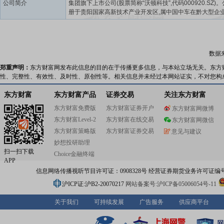
公司简介
集团旗下上市公司(股票简称“沃顿科技”,代码000920.SZ)
册于贵阳国家高新技术产业开发区,属中国中车在黔大型企业
产业投资有限公司为公司第一大股东。公司是一家以分离
关材料研发、制造和销售业务为主,植物纤维综合利用和膜
流程解决方案为辅的上市公司。膜业务是沃顿科技核心业务
20余年分离膜制造经验。作为反渗透膜国家相关标准制定单
数据
司致力于反渗透、纳滤、超滤膜材料及膜元件的研发、制
务,拥有膜制造的核心技术和强大的系统设计能力,为客户提
郑重声明：
东方财富网发布此信息的目的在于传播更多信息，与本站立场无关。东方
的应用技术支持服务,产品遍布130多个国家与地区。公司
性、完整性、有效性、及时性、原创性等。相关信息并未经过本网站证实，不对您构
化生产包括海水淡化膜、抗污染膜、抗氧化膜、纳滤膜、
膜、物料分离膜和家用膜等20多个系列200多个规格的膜产
东方财富
东方财富产品
证券交易
关注东方财富
目前国内品类比较全的膜元件生产制造商与服务商。产品
东方财富免费版
东方财富证券开户
东方财富网微博
用于包装水、市政饮用水、工业纯水、电子超纯水、海水
东方财富Level-2
东方财富在线交易
苦咸水淡化、废水回用、高盐水分盐与近零排放、食品饮
东方财富网微信
疗制药、物料分离与浓缩提纯等用途。作为“分离膜材料及
东方财富策略版
东方财富证券交易
意见与建议
术国家地方联合工程研究中心”研发与应用平台,自2004年起
妙想投研助理
先后承担了“863计划”、“国家科技支撑计划”、“国家重点研
扫一扫下载
Choice金融终端
等10项国家重大科技项目。截至2026年,公司已获授权专利1
APP
件,其中发明专利80余件,参与制订国家及行业标准20余项,
信息网络传播视听节目许可证：0908328号 经营证券期货业务许可证编号：91310
头编写的3项国家标准已经实施。高科技人才团队和高精尖
备构成的研发平台为公司持续、健康、快速发展提供了强
沪ICP证:沪B2-20070217
网站备案号:沪ICP备05006054号-11
技术保障。公司秉承“高度自动化设备+高标准生产环境+严
控制”的理念,建设了具备核心制造能力的高性能全自动干式
关于我们
可持续发展
广告服务
供应商平台
产线和全自动卷膜生产线。依托研发、制造优势,沃顿科技
分离膜产业延伸发展成为世界先进的膜技术全产业链和全