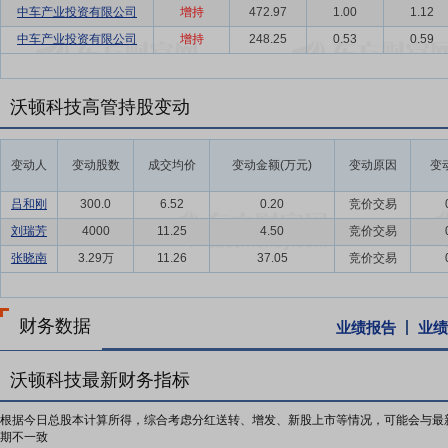
中车产业投资有限公司
增持
472.97
1.00
1.12
中车产业投资有限公司
增持
248.25
0.53
0.59
沃顿科技高管持股变动
变动人
变动股数
成交均价
变动金额(万元)
变动原因
变
吕和刚
300.0
6.52
0.20
竞价交易
刘瑞芳
4000
11.25
4.50
竞价交易
张晓南
3.29万
11.26
37.05
竞价交易
财务数据
业绩报告
业绩
沃顿科技最新财务指标
根据今日总股本计算所得，综合考虑分红送转、增发、新股上市等情况，可能会与最
期不一致