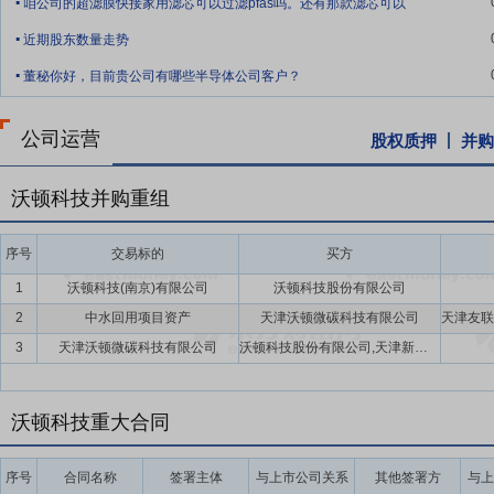
咱公司的超滤膜快接家用滤芯可以过滤pfas吗。还有那款滤芯可以
与膜过程分析研究实验室，搭建“原材料检验-材料结构表征-膜性能测试
.
质量控制与规模化生产提供坚实保障。
近期股东数量走势
.
要点9：
全面完善的产品体系和强大的品牌影响力
公司深耕膜行业二
董秘你好，目前贵公司有哪些半导体公司客户？
牌影响力，2025年入选中国品牌建设促进会“中国自主创新领域品牌价
膜工业协会“领军企业”及“行业龙头企业”、慧聪网的“明星膜企业”及“
公司运营
股权质押
并购
号。公司产品销往全球一百三十多个国家和地区，在海外设有多个销售
建立了长期良好的合作关系，在印染、造纸、钢铁、电力、化工、市政
沃顿科技并购重组
系，是目前国内品类最全的反渗透膜干式膜元件生产制造商与服务商。
要点10：
专业的资质认证和优秀的质量保证
公司膜产品在原材料选择
序号
交易标的
买方
NSF/ANSI58、NSF/ANSI61认证，部分产品拥有《涉及饮用水
1
沃顿科技(南京)有限公司
沃顿科技股份有限公司
要点11：
高效的管理运营和专业的人才梯队
公司通过多年的运营管理
2
中水回用项目资产
天津沃顿微碳科技有限公司
上，制定年度绩效计划，细化月度目标，根据内外环境和日常管理运行
3
天津沃顿微碳科技有限公司
沃顿科技股份有限公司,天津新亿兴科技集团有限公司
售流程实现快速响应，提升公司精细化管理水平。
沃顿科技重大合同
序号
合同名称
签署主体
与上市公司关系
其他签署方
与上