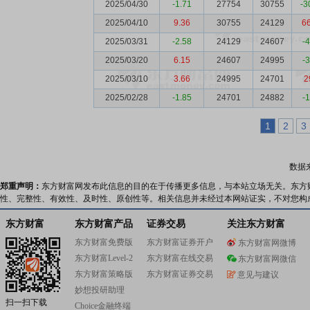
2025/04/30
-1.71
27754
30755
-3
2025/04/10
9.36
30755
24129
6
2025/03/31
-2.58
24129
24607
-
2025/03/20
6.15
24607
24995
-
2025/03/10
3.66
24995
24701
2
2025/02/28
-1.85
24701
24882
-
1
2
3
数据
郑重声明：
东方财富网发布此信息的目的在于传播更多信息，与本站立场无关。东方
性、完整性、有效性、及时性、原创性等。相关信息并未经过本网站证实，不对您构
东方财富
东方财富产品
证券交易
关注东方财富
东方财富免费版
东方财富证券开户
东方财富网微博
东方财富Level-2
东方财富在线交易
东方财富网微信
东方财富策略版
东方财富证券交易
意见与建议
妙想投研助理
扫一扫下载
Choice金融终端