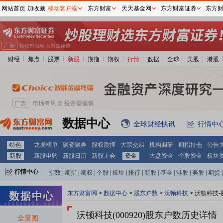
网站首页
加收藏
移动客户端
东方财富
天天基金网
东方财富证券
东方
财经
焦点
股票
新股
期指
期权
行情
数据
全球
美股
港股
数据中心
全球财经快讯
行情中
特色
龙虎榜单
融资融券
股权质押
大宗交易
机构调研
期指持仓
公告
新股
新股申购
新股日历
新股上会
资金
大盘资金
个股资金
板块
行情中心
指数
|
期指
|
期权
|
个股
|
板块
|
排行
|
新股
|
基金
|
港股
|
美股
|
期货
|
外汇
|
黄金
|
自选股
|
自选基金
东方财富网
>
数据中心
>
股东户数
>
沃顿科技
>
沃顿科技-
沃顿科技(000920)
股东户数历史详情
全景图