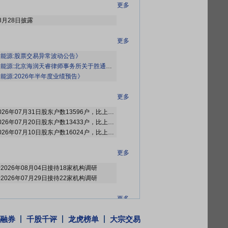
更多
8月28日披露
更多
能源:股票交易异常波动公告》
京海润天睿律师事务所关于胜通能源股份有限公司2026年第三次临时股东会的法律意见书》
能源:2026年半年度业绩预告》
更多
2026年08月05日公布截止2026年07月31日股东户数13596户，比上期增加163户
2026年07月27日公布截止2026年07月20日股东户数13433户，比上期减少2591户
2026年07月15日公布截止2026年07月10日股东户数16024户，比上期减少2087户
更多
于2026年08月04日接待18家机构调研
于2026年07月29日接待22家机构调研
更多
2026年08月04日因“连续三个交易日内，涨幅偏离值累计达到20%的证券”披露龙虎榜信息
融券
千股千评
龙虎榜单
大宗交易