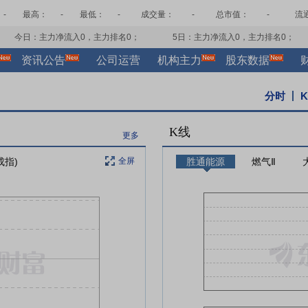
-
最高：
-
最低：
-
成交量：
-
总市值：
-
流
今日：主力净流入
0
，主力排名
0
；
5日：主力净流入
0
，主力排名
0
；
资讯公告
公司运营
机构主力
股东数据
分时
K线
更多
成指)
全屏
胜通能源
燃气Ⅱ