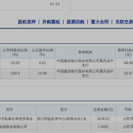
公司积累了丰富的安全管理技术与经验，培养了一批经验丰富的危化品驾
07-23
有力保障。公司的安全管控体系以风险防范为核心，注重规范管理与专业
流程，在运输安全、设备管理、技术管理、场站管理、责任分工落实等方
股权质押
并购重组
股票回购
重大合同
关联交易
提供了坚实保障。
公司高度重视企业信息化管理系统建设，引进了91LNG互联网运营平台
处理，显著减少人工重复操作，实现运营管理的安全、及时与高效。经过
了信息回馈的精准度，也有效提升了公司整体运营管理效率。
占所持股份比例
占总股本比例
质押日收
质押机构
(%)
(%)
(元)
际控制人之一魏吉胜、实际控制人之一张伟承诺:1、自公司股票上市之日
中国建设银行股份有限公司重庆渝中
15.52
4.01
48.08
也不由公司回购该部分股份;2、本人在锁定期满后两年内减持的,减持价格
支行
、公司上市后6个月内,如公司股票连续20个交易日的收盘价均低于公司首次
中国建设银行股份有限公司重庆渝中
100.0
10.99
33.87
支行
交易日)收盘价低于公司首次公开发行股票的发行价,则本人持有公司股票的
行股票并上市三年内,当公司股票连续20个交易日的收盘价低于公司上一
预案,在不影响公司上市条件的前提下启动稳定股价的措施。公司应于触发
出回购股份决议后公告董事会决议、回购股份预案并发布召开股东大会的
上通过。经股东大会决议决定实施回购后,公司应在股东大会决议作出之日
买方
卖方
交易金额(元)
币种
或在公司回购股票后公司股价仍发生连续20个交易日的收盘价低于公司上
一村扬帆15号私募证券投资基金,七腾机器人有限公司,重庆智行创机器人合伙企业(有限合伙),弘源祥裕私募证券投资基金
龙口同益投资中心(有限合伙),龙口云轩投资中心(有限合伙),龙口弦诚投资中心(有限合伙),胜通能源股份有限公司股东,魏红越,张伟,魏吉胜,龙口新耀投资中心(有限合伙)
16.81亿
人民
法规、中国证监会相关规定及其他对公司有约束力的规范性文件,则由公
能源股份有限公司
-
1.00亿
人民
司通知后5个交易日内,向公司提出书面增持公司股票的方案并由公司公告