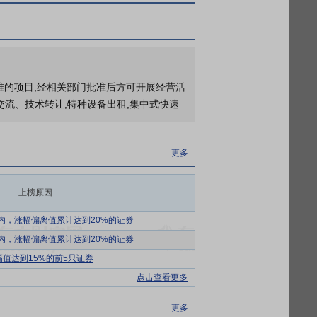
更多
截止2026年07月31日质押总比例15%，质押总股数6139.30万股，质押总笔数2笔
截止2026年07月24日质押总比例15%，质押总股数6139.30万股，质押总笔数2笔
截止2026年07月17日质押总比例15%，质押总股数6139.30万股，质押总笔数2笔
批准的项目,经相关部门批准后方可开展经营活
更多
交流、技术转让;特种设备出租;集中式快速
6年第三次临时股东大会
更多
端业务。经过多年发展，公司LNG业务规模
更多
26年中报预告
较强的LNG槽车运输能力，在金联创2025
上榜原因
站及内陆LNG液厂资源开展运输服务，运输
国物流与采购联合会危化品物流分会理事单
内，涨幅偏离值累计达到20%的证券
业”“危险品物流行业诚信企业”及“危险品
内，涨幅偏离值累计达到20%的证券
幅值达到15%的前5只证券
G价格呈现先涨后跌的趋势。其中2022
点击查看更多
，LNG价格整体呈现震荡下行走势。年内供需宽松
更多
点。