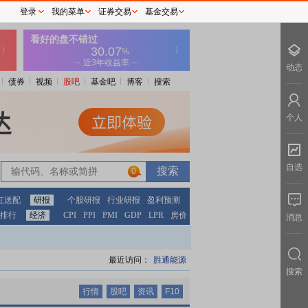
登录
我的菜单
证券交易
基金交易
动态
债券
视频
股吧
基金吧
博客
搜索
个人
自选
0
0
红送配
研报
个股研报
行业研报
盈利预测
排行
经济
CPI
PPI
PMI
GDP
LPR
房价
消息
最近访问：
胜通能源
搜索
行情
股吧
资讯
F10