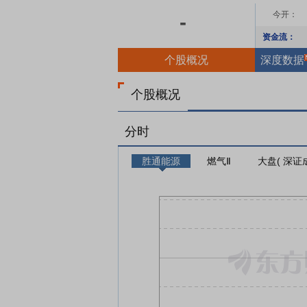
今开：
-
资金流：
个股概况
深度数据
个股概况
分时
胜通能源
燃气Ⅱ
大盘( 深证