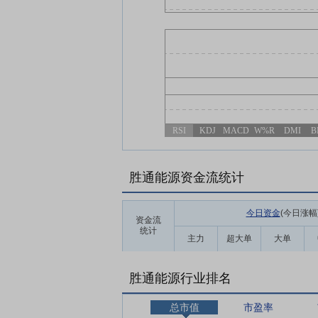
RSI
KDJ
MACD
W%R
DMI
B
胜通能源资金流统计
今日资金
(今日涨幅
资金流
统计
主力
超大单
大单
胜通能源行业排名
总市值
市盈率