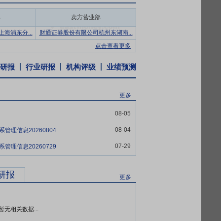
的长期客户，在资源调配与运力保障方面占
部
卖方营业部
大型能源集团通过自建车队实现供应闭环，
海浦东分...
财通证券股份有限公司杭州东湖南...
站布局逐步下沉，运输路径日趋短程化和区
点击查看更多
NG产业链体系。公司与主要供应商保持着良
研报
行业研报
机构评级
业绩预测
。在LNG零售业务方面，公司积极布局
业客户的实际需求，提供LNG气化站整体应
更多
08-05
于前列位置。公司现有运力结构较为合理，能
大型客户的稳定用气。与此同时，公司结合
08-04
管理信息20260804
要，在特定时段适度补充第三方运力资源，
07-29
管理信息20260729
化海外市场布局，积极参与国际LNG贸易，
研报
更多
子公司为海外平台，积极开展海外LNG业
源，确保稳定的上游资源供应量，满足下游
暂无相关数据...