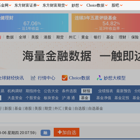
基金网
东方财富证券
东方财富期货
妙想
Choice数据
股吧
情
数据
全球
美股
港股
期货
外汇
黄金
银行
基金
理财
保险
全球财经快讯
行情中心
Choice数据
妙想大模型
交易
机构调研
期指持仓
公告大全
条件选股
财报
业绩报表
最新预告
分
大盘资金
个股资金
板块资金
沪 港 通
基金
基金净值
基金定投
基金
行
|
新股
|
基金
|
港股
|
美股
|
期货
|
外汇
|
黄金
|
自选股
|
自选基金
加自选
8-06 星期四 20:07:59）
融