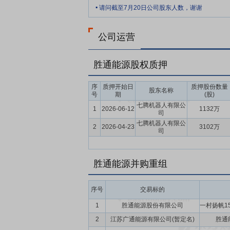
.
要点10：
危化品道路运输安全管控体系
请问截至7月20日公司股东人数，谢谢
全管理体系和长效机制，为安全运输提供了
生产作业规程、安全生产监督检查等制度和
公司运营
准、专业化的安全管控体系为公司业务发展
要点11：
高效、集成的信息化管理平台
胜通能源股权质押
运单、费用结算到业务报表等全过程自动化
日常业务操作的全流程操作系统，不仅提高
序
质押开始日
质押股份数量
股东名称
号
期
(股)
要点12：
自愿锁定股份
公司控股股东、实
七腾机器人有限公
1
2026-06-12
1132万
于本次发行前直接或间接持有的公司股份,
司
生除权除息事项,则发行价作相应调整);3
七腾机器人有限公
2
2026-04-23
3102万
司
末(如该日不是交易日,则为该日后第一个
要点13：
稳定股价措施
自公司首次公开发
胜通能源并购重组
据届时有效的法律、法规、规范性文件及本
事会审议回购公司股票的议案。公司应在作
须经出席会议的股东所持表决权的2/3以
序号
交易标的
购方案未获得公司董事会或股东大会批准,
1
胜通能源股份有限公司
公司履行回购股票义务而使其违反有关法律
2
江苏广通能源有限公司(暂定名)
胜通
持。公司控股股东、实际控制人应在收到公