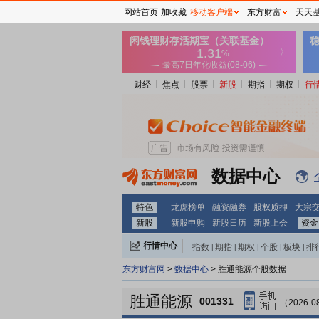
网站首页
加收藏
移动客户端
东方财富
天天
财经
焦点
股票
新股
期指
期权
行
数据中心
特色
龙虎榜单
融资融券
股权质押
大宗
新股
新股申购
新股日历
新股上会
资金
行情中心
指数
|
期指
|
期权
|
个股
|
板块
|
排
东方财富网
>
数据中心
> 胜通能源个股数据
胜通能源
001331
（2026-0