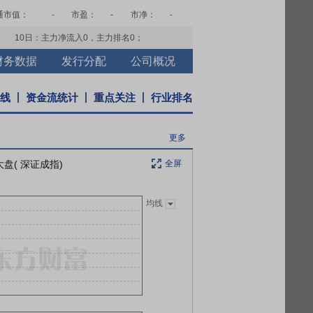
通市值：
-
市盈：
-
市净：
-
10日：主力净流入
0
，主力排名
0
；
财务数据
发行分配
公司概况
K线
资金流统计
重点关注
行业排名
更多
大盘( 深证成指)
全屏
均线