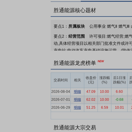
胜通能源核心题材
要点1：
所属板块
公用事业 燃气Ⅱ 燃气Ⅲ
要点2：
经营范围
许可项目:燃气经营;燃
动,具体经营项目以相关部门批准文件或许可
充电站;电动汽车充电基础设施运营。(除依
要点3：
LNG业务
公司坚持LNG运贸一
胜通能源龙虎榜单
持续扩大，品牌影响力和市场知名度不断提升
年中国十大LNG运输企业排名中同样位居
收盘价
涨跌幅
后1日涨
交易时间
相关
(元)
(%)
跌幅(%)
跌
要点4：
运输服务
公司全资子公司胜通物
线路可辐射全国大部分省份。胜通物流系A
2026-08-04
明细
47.09
10.00
6.60
位，先后荣获“全国危险品物流安全管理先进
2026-07-01
明细
62.02
10.00
-0.68
物流行业服务明星品牌企业”等称号。
2026-06-29
明细
51.25
6.59
10.01
要点5：
LNG行业
2021-2025年受
年-2025年，国内LNG价格呈现连续下跌态
胜通能源大宗交易
状态明显，并受国产气与管道气供应稳步增