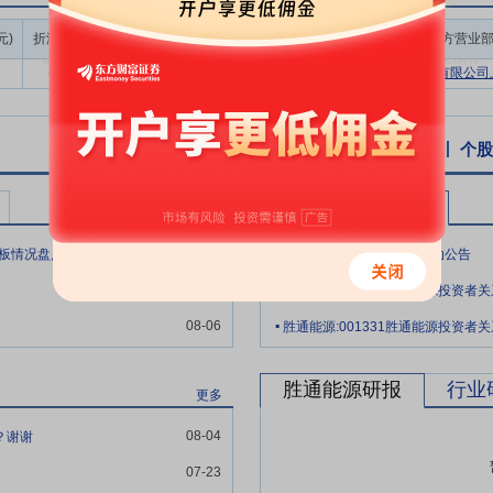
全国LNG公路运输市场集中度进一步提升。头部企业凭借规模化车队和稳定
成交额/流通
元)
折溢率(%)
成交量(万股)
成交额(万元)
买方营业
市值(%)
呈现出集中度提升、企业间分化加剧以及运力结构调整等显著特征。部分
-5.11
9.60
518.98
0.05%
国信证券股份有限公司上
调度维持自身竞争力。与此同时，随着国产LNG产能持续释放以及接收
和运力共享方向发展，以提升整体运营效率与抗风险能力。
建起涵盖国内外采购、运输销售及终端应用解决方案在内的较为完整的L
个股资讯
行业资讯
公告
互动易
个股
发展战略，能够为客户提供稳定的气源保障，有助于下游市场的培育与拓展
成LNG加气站2座，在莱州市建成LNG加气站1座。同时，公司可根据工
胜通能源公告
更多
相互促进，有助于进一步提升公司的行业地位和竞争优势。
.
08-06
年内第三高纪录！“跨界”热股斩获10连板 年内连板情况盘点 这些行业占比较高
胜通能源:股票交易异常波动公告
拥有规模化且相对稳定的LNG槽车运载能力，整体车辆规模在行业内处
.
实际用气需求，既有助于持续开拓新市场区域，也有利于维护和服务重点
08-06
胜通能源:001331胜通能源投资者关系
.
日常周转情况，实施灵活高效的车辆调度机制，并根据业务发展的实际需
08-06
胜通能源:001331胜通能源投资者关系
力与响应效率。
公司立足于国内LNG业务持续稳定发展，同时积极探索海外市场发展，深
胜通能源研报
行业
更多
道，增加供应的抗风险能力。公司于新加坡设立全资子公司，以境外全资
，不断挖掘国内外LNG现货与中长约贸易机会，获取稳定的进口LNG资
08-04
？谢谢
应，优化国际、国内市场供应调配，丰富公司业务范围与模式。
07-23