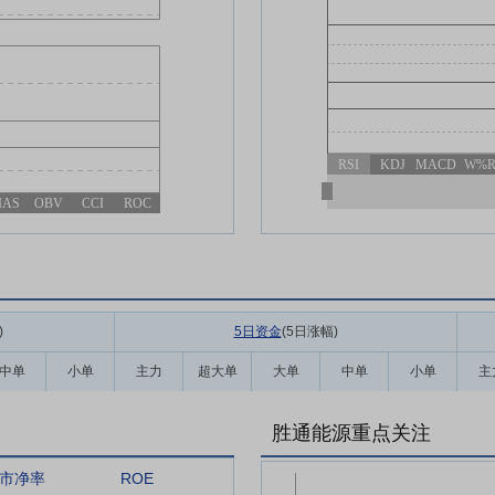
RSI
KDJ
MACD
W%
IAS
OBV
CCI
ROC
)
5日资金
(5日涨幅
)
中单
小单
主力
超大单
大单
中单
小单
主
胜通能源重点关注
市净率
ROE