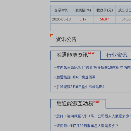
要点6：
LNG槽车运输行业
2025年，
交易时间
涨跌幅(%)
收盘价(元)
成交价(
据主导地位。总体来看，LNG运输市场正
2026-05-18
3.17
56.97
54.06
而中小运输企业则更多依赖区域市场和灵活
域化。面对这一趋势，行业正向信息化调度
资讯公告
要点7：
完整的LNG产业链体系
公司已构
好的合作关系，始终坚持LNG运贸一体化
LNG加气站，截至报告期末，已在龙口市建
胜通能源资讯
行业资讯
用解决方案。公司各项业务之间协同发展、
.
要点8：
稳定规模化的槽车运载能力
公司
.
够较好地匹配不同规模客户在日常经营中的
胜通能源8月6日快速回调
.
销售计划安排、市场实际需求变化以及车辆
胜通能源8月6日盘中涨幅达5%
从而进一步增强对上下游客户的服务保障能
要点9：
LNG行业创新业务的重要参与者
胜通能源互动易
形成国内、国际业务联动，拓展上游采购渠
.
务，与上下游合作伙伴建立并深化合作关系
您好！请问截至7月31号，公司股东人数是多少
.
用户LNG用气需求，保障LNG的稳定供
请问截止到7月20日股东总人数是多少？