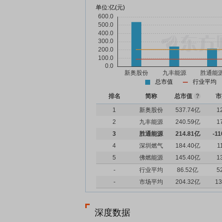
单位:
亿(元)
总市值
行业平均
排名
简称
总市值
?
市
1
新奥股份
537.74亿
1
2
九丰能源
240.59亿
1
3
胜通能源
214.81亿
-11
4
深圳燃气
184.40亿
1
5
佛燃能源
145.40亿
1
-
行业平均
86.52亿
5
-
市场平均
204.32亿
13
深度数据