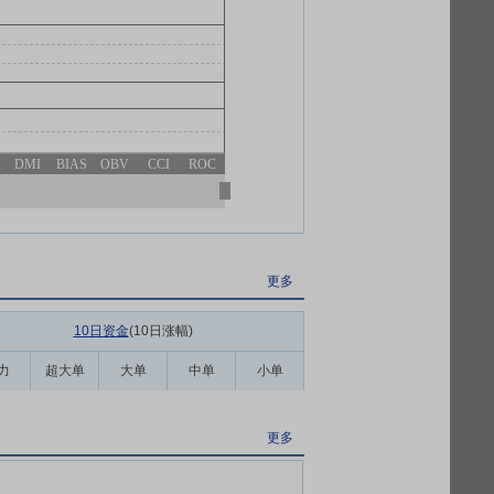
R
DMI
BIAS
OBV
CCI
ROC
更多
10日资金
(10日涨幅
)
力
超大单
大单
中单
小单
更多