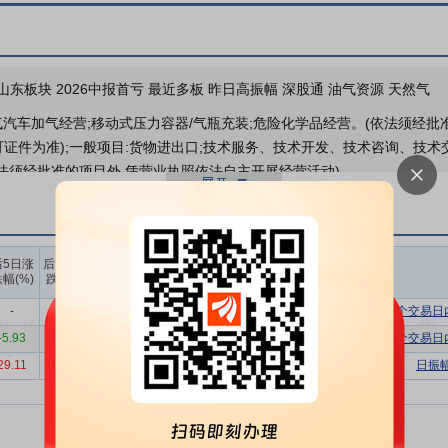
股权质押
 山东板块 2026中报首亏 最近多板 昨日高振幅 深股通 油气资源 天然气
股东大会
气汽车加气经营;移动式压力容器/气瓶充装;危险化学品经营。(依法须经
证件为准);一般项目:货物进出口;技术服务、技术开发、技术咨询、技术
于2026-07-28召开202
法须经批准的项目外,凭营业执照依法自主开展经营活动)
业绩预告
体化发展战略，在全国范围内拓展LNG业务，并投资运营LNG加气站等终
2026年07月15日发布，20
，在金联创发布的2025年中国LNG贸易企业排名中位列第五。公司具备
第五。
上榜营业
上榜营业
上榜营业
后5日涨
后10日涨
部买入合
部卖出合
部买卖净
幅(%)
跌幅(%)
流从事危险化学品物流业务，主要涉及LNG品类。公司依托沿海LNG接收
计(万)
计(万)
额合计(万)
AAA级物流企业、中国交通运输协会危化品运输专业委员会会员单位、中
-
-
14759.52
12433.25
2326.28
连续三个交易日
企业二十强”“全国危险品物流与运输综合服务百强”“中国危险品物流百强企
-5.93
-15.83
7500.99
9376.95
-1875.96
连续三个交易日
29.11
8.37
7750.38
2357.80
5392.58
日振
LNG供需面变化、国际气价波动以及供暖季气温变化等因素共同作用，国内LN
势，均价由2022年的6575元/吨跌至2025年的4317元/吨。2025年
长、贸易摩擦、船期密集等多重因素影响，国内LNG价格跌至五年最低