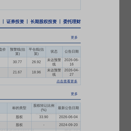
驶员及安全管理人员，形成了规范有效的安
操作。公司制定了安全生产责任制度、安全
面实施全面规范管理，确保安全运营。高标
证券投资
长期股权投资
委托理财
，可实现从业务订单接收、计划匹配、派单、
更多
多年持续完善，公司已形成一套适用于自身
盘价
预警线(估
平仓线(估
状态
公告日期
算)
算)
起36个月内,不转让或者委托他人管理本人
未达预警
2026-06-
30.77
26.92
不低于公司首次公开发行股票的发行价(如发
线
16
公开发行股票的发行价,或者上市后6个月期
未达预警
2026-04-
21.67
18.96
线
27
锁定期限自动延长6个月。
点击查看更多
个会计年度经审计的每股净资产时,公司将根
稳定股价义务之日起10个交易日内召开董
更多
通知。公司股东大会对回购股份作出决议,
股权转让比例
起下一个交易日开始启动回购。如公司股份回
标的类型
最新公告日期
(%)
一会计年度经审计的每股净资产的情形,或因
币
股权
33.90
2026-06-04
司控股股东、实际控制人对公司股票进行增
币
股权
-
2024-09-20
。