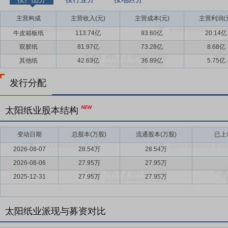
主营构成
主营收入(元)
主营成本(元)
主营利润(
牛皮箱板纸
113.74亿
93.60亿
20.14亿
双胶纸
81.97亿
73.28亿
8.68亿
其他纸
42.63亿
36.89亿
5.75亿
发行分配
太阳纸业股本结构
变动日期
总股本(万股)
流通股本(万股)
已上
2026-08-07
28.54万
28.54万
2026-08-06
27.95万
27.95万
2025-12-31
27.95万
27.95万
太阳纸业派现与募资对比