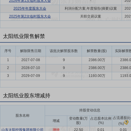
2026年第1次临时股东大会
-
202
2025年年度股东大会
利润分配方案,年度报告(摘要)议案
202
2025年第2次临时股东大会
关联交易议案
202
太阳纸业限售解禁
序号
解除限售日期
该批次解禁股东数
解禁数量(股)
实际解禁数
1
2027-07-08
9
2386.00万
2386.
2
2028-07-10
9
2386.00万
2386.
3
2029-07-09
9
1193.00万
1193.
太阳纸业股东增减持
持股变动信息
股东名称
占流通股比
变动数量(万
占总股本比例
增减
股)
(%)
(%)
山东太阳控股集团有限公司
增持
22.50
0.01
0.01