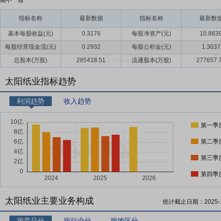
期不一致
指标名称
最新数据
指标名称
最新数
基本每股收益(元)
0.3176
每股净资产(元)
10.883
每股经营现金流(元)
0.2932
每股公积金(元)
1.3037
总股本(万股)
285418.51
流通股本(万股)
277657.
太阳纸业指标趋势
利润趋势
收入趋势
第一季
第二季
第三季
第四季
太阳纸业主要业务构成
统计截止日期：
2025-
按产品分
按行业分
按地区分