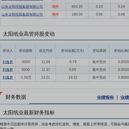
山东太阳控股集团有限公司
增持
604.35
0.23
0.24
山东太阳控股集团有限公司
增持
160.00
0.06
0.06
太阳纸业高管持股变动
变动人
变动股数
成交均价
变动金额(万元)
变动原因
变动比例(
刘逸群
-5000
11.59
-5.79
集中竞价
0.0020
刘逸群
5000
11.37
5.69
集中竞价
0.0020
刘逸群
-1.50万
12.21
-18.32
集中竞价
0.0060
财务数据
业绩报告
业绩
太阳纸业最新财务指标
根据今日总股本计算所得，综合考虑分红送转、增发、新股上市等情况，可能会与最