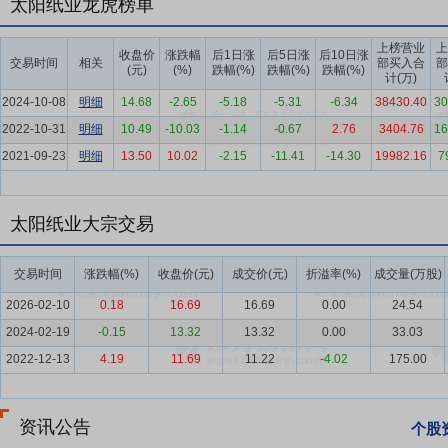
太阳纸业龙虎榜单
教育普及、科技创新及社会高效运转的基石，造纸业深度融入经济社会
要点5：
全产业链生态协同优势
自创业伊始，太阳纸业始终秉承“诚信
上榜营业
上
收盘价
涨跌幅
后1日涨
后5日涨
后10日涨
交易时间
相关
部买入合
部
领行业发展方向，围绕造纸制浆产业链进行多元化布局，坚定走“林浆
(元)
(%)
跌幅(%)
跌幅(%)
跌幅(%)
计(万)
山东、广西、老挝“三大基地”高效协同、优势互补的全球化产业格局
2024-10-08
明细
14.68
-2.65
-5.18
-5.31
-6.34
38430.40
30
形成了具备竞争优势的供应链韧性与成本护城河。依托“三大基地”的
2022-10-31
明细
10.49
-10.03
-1.14
-0.67
2.76
3404.76
16
势，有效平抑原材料价格波动与区域市场周期风险。
2021-09-23
明细
13.50
10.02
-2.15
-11.41
-14.30
19982.16
7
要点6：
技术驱动与创新领跑能力
公司始终将创新作为引领企业发展
入力度，构建了“前瞻性技术攻关+差异化产品研发+全员微创新落地+
达到国际先进水平，填补了国内相关技术领域空白。
太阳纸业大宗交易
要点7：
卓越管理团队与组织韧性
高效稳定的管理团队与高素质的基
交易时间
涨跌幅(%)
收盘价(元)
成交价(元)
折溢率(%)
成交量(万股)
数十年、行业经验丰富、战略眼光前瞻、经营能力卓越的高素质管理团
技术骨干队伍结构稳固、梯队合理，凭借对行业底层规律的深刻洞察，
2026-02-10
0.18
16.69
16.69
0.00
24.54
性；这种长期的稳定性为公司提供了宝贵的战略定力，有效规避了短期
2024-02-19
-0.15
13.32
13.32
0.00
33.03
制，将宏观战略转化为可量化的行动路径，确保各项关键战略任务按期
2022-12-13
4.19
11.69
11.22
-4.02
175.00
要点8：
全价值链精益运营与品价比优势
公司牢固树立并全流程贯彻
节，推动各生产和职能板块高效协同，实现全价值链的优化提升，持续
资讯公告
个股
撑。