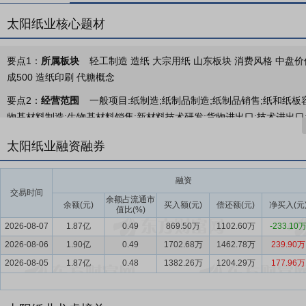
太阳纸业核心题材
要点1：
所属板块
轻工制造 造纸 大宗用纸 山东板块 消费风格 中盘价值
成500 造纸印刷 代糖概念
要点2：
经营范围
一般项目:纸制造;纸制品制造;纸制品销售;纸和纸板
物基材料制造;生物基材料销售;新材料技术研发;货物进出口;技术进出口
储服务(不含危险化学品等需许可审批的项目);树木种植经营;木材收购;
太阳纸业融资融券
学品);化工产品生产(不含许可类化工产品);化工产品销售(不含许可类化
销售;针纺织品销售;文具用品批发;文具用品零售;互联网销售(除销售需
融资
学品);以自有资金从事投资活动。许可项目:食品添加剂生产;发电业务、
交易时间
余额占流通市
要点3：
产业用纸、生物质新材料、快速消费品
余额(元)
买入额(元)
在业务布局与产品矩
偿还额(元)
净买入(元
值比(%)
消费品”三大业务板块协同发展的产业格局，形成以文化用纸、包装用
2026-08-07
1.87亿
0.49
869.50万
1102.60万
-233.10
年浆纸产能超过1,400万吨。公司是中国造纸行业中纸产品、浆产品
2026-08-06
1.90亿
0.49
1702.68万
1462.78万
239.90万
要供应商；公司为客户提供多元化、差异化的产品，满足市场的不同需
2026-08-05
1.87亿
0.48
1382.26万
1204.29万
177.96万
稳定的战略合作伙伴关系，实现与客户的共生共赢。
要点4：
轻工造纸业
公司所处的轻工造纸业，是国民经济至关重要的