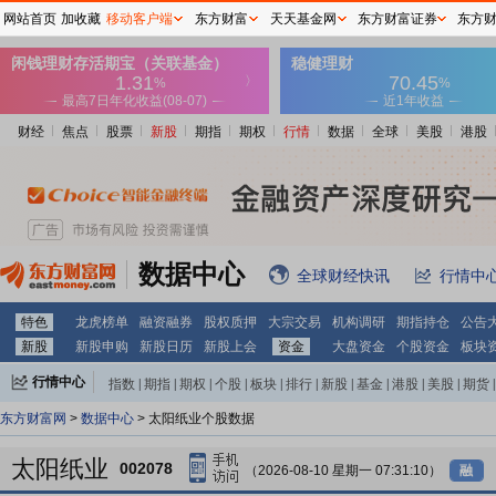
网站首页
加收藏
移动客户端
东方财富
天天基金网
东方财富证券
东方
财经
焦点
股票
新股
期指
期权
行情
数据
全球
美股
港股
数据中心
全球财经快讯
行情中
特色
龙虎榜单
融资融券
股权质押
大宗交易
机构调研
期指持仓
公告
新股
新股申购
新股日历
新股上会
资金
大盘资金
个股资金
板块
行情中心
指数
|
期指
|
期权
|
个股
|
板块
|
排行
|
新股
|
基金
|
港股
|
美股
|
期货
|
外汇
|
黄金
|
自选股
|
自选基金
东方财富网
>
数据中心
> 太阳纸业个股数据
太阳纸业
002078
（2026-08-10 星期一 07:31:10）
融