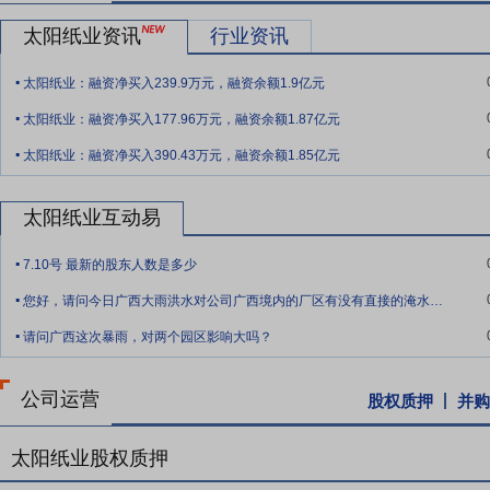
要点9：
企业文化与品牌软实力
公司以“信创未来”为核心的企业文化
太阳纸业资讯
行业资讯
来”企业文化深度融入生产经营、人才发展、创新创效的全流程，持续
.
超、交流共进、争先创优的浓厚企业氛围，为企业战略落地、持续变革
太阳纸业：融资净买入239.9万元，融资余额1.9亿元
.
要点10：
进军液态包装纸行业
公司以1.17亿元收购控股子公司天章纸
太阳纸业：融资净买入177.96万元，融资余额1.87亿元
成为国内唯一生产高档液体包装纸生产商。2015年年报披露,该公司期内实现
.
太阳纸业：融资净买入390.43万元，融资余额1.85亿元
要点11：
拟6.37亿美元在老挝投建120万吨造纸项目
2018年7月1
用于在老挝建设120万吨造纸项目,项目建成后,年可实现销售收入64,15
太阳纸业互动易
额将由43,268万美元增加到106,932.40万美元。
.
要点12：
拟公开发行不超10亿元可转债
2018年12月26日披露
7.10号 最新的股东人数是多少
.
100,000万元(含100,000万元),扣除发行费用后将全部用于A股股
您好，请问今日广西大雨洪水对公司广西境内的厂区有没有直接的淹水风险？公司采取了哪
.
请问广西这次暴雨，对两个园区影响大吗？
公司运营
股权质押
并购
太阳纸业股权质押