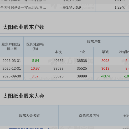
全国社保基金一零三组合,嘉实基金管理有限公司-社保基金16042组合,嘉实基金管理有限公司-社保基金16041组合
第3,第5,第9
1.32亿
太阳纸业股东户数
股东户数
股东户数统计
区间涨跌幅
截止日
(%)
本次
上次
增减
增减比
2026-03-31
-5.84
40636
38538
2098
5.
2025-12-31
10.97
38538
35525
3013
8.
2025-09-30
8.57
35525
39899
-4374
-10
太阳纸业股东大会
股东大会名称
议题涉及内容
召