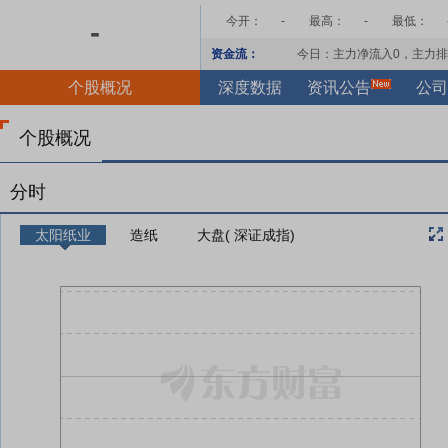
今开：
-
最高：
-
最低：
-
资金流：
今日：主力净流入
0
，主力排
个股概况
深度数据
资讯公告
公司
个股概况
分时
太阳纸业
造纸
大盘( 深证成指)