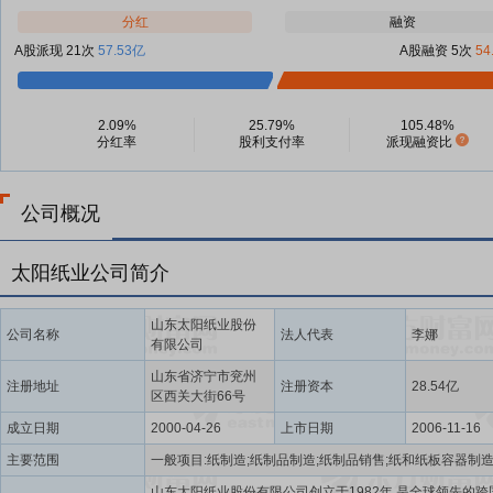
分红
融资
A股派现 21次
57.53亿
A股融资 5次
54
2.09%
25.79%
105.48%
分红率
股利支付率
派现融资比
公司概况
太阳纸业公司简介
山东太阳纸业股份
公司名称
法人代表
李娜
有限公司
山东省济宁市兖州
注册地址
注册资本
28.54亿
区西关大街66号
成立日期
2000-04-26
上市日期
2006-11-16
主要范围
山东太阳纸业股份有限公司创立于1982年,是全球领先的跨