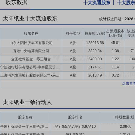
股东数据
十大流通股东
十大股东
太阳纸业十大流通股东
统计截止日期：
2026-
占流通股本
较上
股东名称
股份类型
持股数(万股)
比例(%)
变动
山东太阳控股集团有限公司
A股
125013.58
45.01
香港中央结算有限公司
A股
3829.34
1.38
-71
全国社保基金一零三组合
A股
3400.00
1.22
-16
宁波银行股份有限公司-中泰星元价值优选灵活配置混合型证券投资基金
A股
3174.51
1.14
2
上海浦东发展银行股份有限公司-易方达裕祥回报债券型证券投资基金
A股
2013.49
0.72
点击查
太阳纸业一致行动人
股东名称
股东排名
持股数量(股
全国社保基金一零三组合,嘉实基金管理有限公司-社保基金16042组合,中国银行股份有限公司-嘉实价值精选股票型证券投资基金,招商银行股份有限公司-嘉实价值长青混合型证券投资基金,嘉实基金管理有限公司-社保基金16041组合,中国银行股份有限公司-嘉实价值驱动一年持有期混合型证券投资基金
第3,第5,第7,第8,第9,第10
2.09亿
全国社保基金一零三组合,嘉实基金管理有限公司-社保基金16042组合,嘉实基金管理有限公司-社保基金16041组合
第3,第5,第9
1.21亿