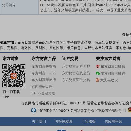
公司简介
纸一体化集团,国家绿色工厂,中国企业500强,2006年在深
功上市。近年来荣获国家科技进步一等奖、中国工业大奖
奖、国家科技进步二等奖等荣誉。公司现拥有全球领先的
造纸生产线,产品逐渐形成了以高档涂布包装纸板、高级美
纸、高级文化办公用纸、特种纤维溶解浆、生活用纸、高
包装用纸等为主导的六大系列产品结构。拥有金太阳、华
数据
阳、天阳、威尔、幸福阳光等主要品牌,“金太阳”为中国驰
标。“华夏太阳”品牌轻型纸,成功被选定为中共十九大会议
郑重声明：
东方财富网发布此信息的目的在于传播更多信息，与本站立场无关。东方
专用纸;幸福阳光生活用纸,被“复兴号”高铁和山东航空确定
性、完整性、有效性、及时性、原创性等。相关信息并未经过本网站证实，不对您构
纸巾;“金太阳”品牌绿色环保美术纯质纸,被《习近平谈治国
政》、《中国共产党简史》、《习近平新时代中国特色社
东方财富
东方财富产品
证券交易
关注东方财富
思想学习纲要》等权威读本采用。公司拥有国家级技术中
东方财富免费版
东方财富证券开户
东方财富网微博
士工作站、博士后科研工作站等多个创新研发平台。太阳
东方财富Level-2
东方财富在线交易
世界首创的溶解浆连续蒸煮技术;首次从水解液中提取出木糖
东方财富网微信
了世界空白;制造了世界第一张不添加任何化学药品的“无添
东方财富策略版
东方财富证券交易
意见与建议
列生活用纸,成就了太阳纸业的“三个世界第一”。下一步,公
妙想投研助理
定“打造千亿级企业”战略目标,以干就干到最好、创就创成
扫一扫下载
Choice金融终端
做就做到极致的精神奋力迈向高质量发展新征程,努力把太
APP
打造成为可持续发展的、受人尊重的全球卓越企业!
信息网络传播视听节目许可证：0908328号 经营证券期货业务许可证编号：91310
沪ICP证:沪B2-20070217
网站备案号:沪ICP备05006054号-11
关于我们
可持续发展
广告服务
供应商平台