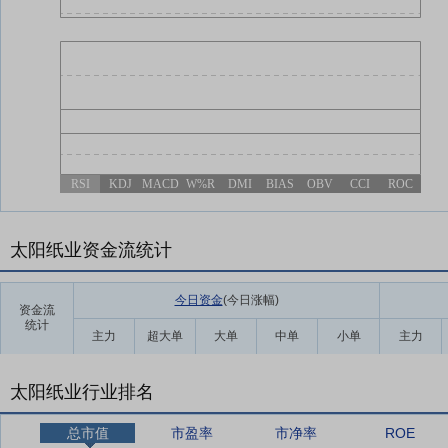
RSI
KDJ
MACD
W%R
DMI
BIAS
OBV
CCI
ROC
太阳纸业资金流统计
今日资金
(今日涨幅
)
资金流
统计
主力
超大单
大单
中单
小单
主力
太阳纸业行业排名
总市值
市盈率
市净率
ROE