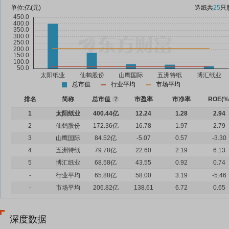
单位:
亿(元)
造纸
共
25
只
总市值
行业平均
市场平均
排名
简称
总市值
?
市盈率
市净率
ROE(%
1
太阳纸业
400.44亿
12.24
1.28
2.94
2
仙鹤股份
172.36亿
16.78
1.97
2.79
3
山鹰国际
84.52亿
-5.07
0.57
-3.30
4
五洲特纸
79.78亿
22.60
2.19
6.13
5
博汇纸业
68.58亿
43.55
0.92
0.74
-
行业平均
65.88亿
58.00
3.19
-5.46
-
市场平均
206.82亿
138.61
6.72
0.65
深度数据