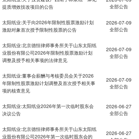
全部公告
提质增效技改项目的公告
太阳纸业:关于向2026年限制性股票激励计划
2026-07-09
全部公告
激励对象首次授予限制性股票的公告
太阳纸业:北京德恒律师事务所关于山东太阳纸
2026-07-09
业股份有限公司2026年限制性股票激励计划
全部公告
调整及授予相关事项的法律意见
太阳纸业:董事会薪酬与考核委员会关于2026
2026-07-09
年限制性股票激励计划调整及首次授予相关事
全部公告
项的核查意见
太阳纸业:太阳纸业2026年第一次临时股东会
2026-06-27
全部公告
决议公告
太阳纸业:北京德恒律师事务所关于山东太阳纸
2026-06-27
业股份有限公司2026年第一次临时股东会的