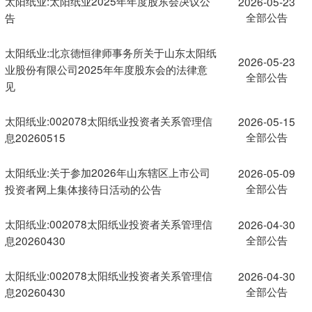
太阳纸业:太阳纸业2025年年度股东会决议公
2026-05-23
全部公告
告
太阳纸业:北京德恒律师事务所关于山东太阳纸
2026-05-23
业股份有限公司2025年年度股东会的法律意
全部公告
见
太阳纸业:002078太阳纸业投资者关系管理信
2026-05-15
全部公告
息20260515
太阳纸业:关于参加2026年山东辖区上市公司
2026-05-09
全部公告
投资者网上集体接待日活动的公告
太阳纸业:002078太阳纸业投资者关系管理信
2026-04-30
全部公告
息20260430
太阳纸业:002078太阳纸业投资者关系管理信
2026-04-30
全部公告
息20260430