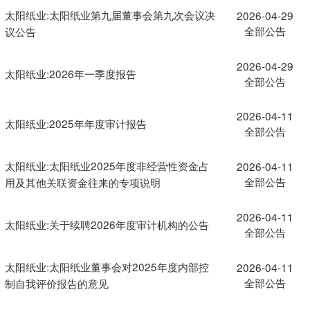
太阳纸业:太阳纸业第九届董事会第九次会议决
2026-04-29
全部公告
议公告
2026-04-29
太阳纸业:2026年一季度报告
全部公告
2026-04-11
太阳纸业:2025年年度审计报告
全部公告
太阳纸业:太阳纸业2025年度非经营性资金占
2026-04-11
全部公告
用及其他关联资金往来的专项说明
2026-04-11
太阳纸业:关于续聘2026年度审计机构的公告
全部公告
太阳纸业:太阳纸业董事会对2025年度内部控
2026-04-11
全部公告
制自我评价报告的意见