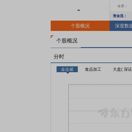
今开：
-
资金流：
个股概况
深度数
个股概况
分时
金达威
食品加工
大盘( 深