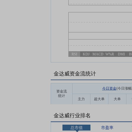
RSI
KDJ
MACD
W%R
DMI
B
金达威资金流统计
今日资金
(今日涨幅
资金流
统计
主力
超大单
大单
金达威行业排名
总市值
市盈率