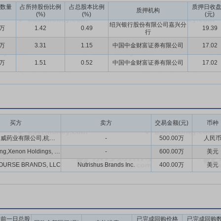
数量
占所持股份比例
占总股本比例
质押日收
质押机构
(%)
(%)
(元)
绍兴银行股份有限公司嘉兴分
0万
1.42
0.49
19.39
行
0万
3.31
1.15
中国中金财富证券有限公司
17.02
0万
1.51
0.52
中国中金财富证券有限公司
17.02
买方
卖方
交易金额(元)
币种
内蒙古金达威药业有限公司,杭州艾贝德生命科技研究院有限公司
-
500.00万
人民
KUC Holding,Xenon Holdings, LLC,The Green Umbrella Nutrition, Inc.
-
600.00万
美元
OURSE BRANDS, LLC
Nutrishus Brands Inc.
400.00万
美元
告前一日总股
已完成回购价格
已完成回购