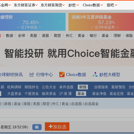
基金网
东方财富证券
东方财富期货
妙想
Choice数据
股吧
情
数据
全球
美股
港股
期货
外汇
黄金
银行
基金
理财
保险
全球财经快讯
行情中心
Choice数据
妙想大模型
交易
机构调研
期指持仓
公告大全
条件选股
财报
业绩报表
最新预告
分
大盘资金
个股资金
板块资金
沪 港 通
基金
基金净值
基金定投
基金
行
|
新股
|
基金
|
港股
|
美股
|
期货
|
外汇
|
黄金
|
自选股
|
自选基金
加自选
7 星期五 19:52:09）
融