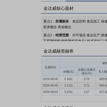
金达威核心题材
要点1：
所属板块
食品饮料 食品加工 保健
医美概念 养老概念
要点2：
经营范围
许可项目:食品生产;保
互联网销售(销售预包装食品);技术进出口
件为准)一般项目:食品添加剂销售;饲料添
金达威融资融券
询;信息咨询服务(不含许可类信息咨询服务
制作;广告发布(非广播电台、电视台、报刊
融
要点3：
营养原料，保健食品
公司以领先
交易时间
余额占流通市
剂生产和品牌运营。依托全球化、全产业链
余额(元)
买入额
值比(%)
高效、透明、可追溯的供应链体系，更有利
2026-08-06
3.16亿
3.73
485.
2026-08-05
要点4：
营养原料行业
3.21亿
总的来看营养原料
3.72
580.
环保理念深入发展，促使企业加速研发更安
2026-08-04
3.20亿
3.67
307.
幅波动、国际贸易环境变化等挑战。
要点5：
营养保健食品行业
近年来，营养