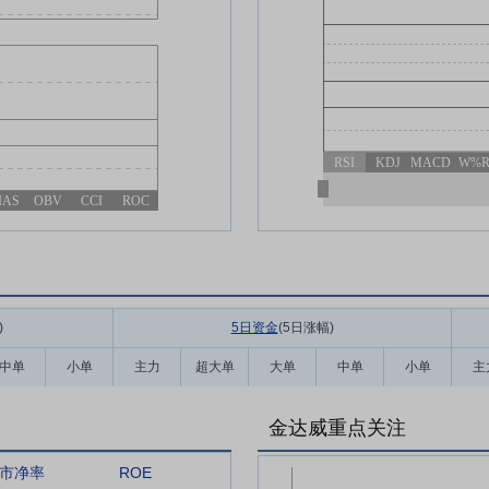
RSI
KDJ
MACD
W%
IAS
OBV
CCI
ROC
)
5日资金
(5日涨幅
)
中单
小单
主力
超大单
大单
中单
小单
主
金达威重点关注
市净率
ROE