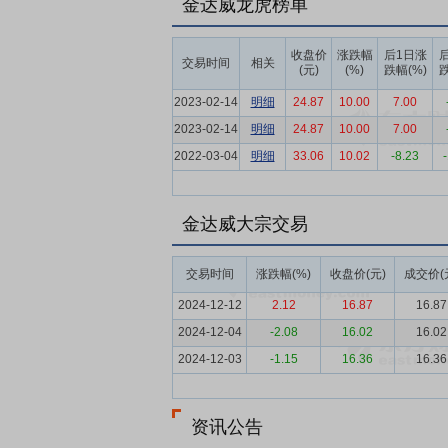
金达威龙虎榜单
求激增成为行业核心增长引擎。根据GrandVi
元，复合年均增长率为8.9%，行业发展态
收盘价
涨跌幅
后1日涨
交易时间
相关
(元)
(%)
跌幅(%)
跌
要点6：
全产业链优势
公司在保健食品原
下游品牌营销和渠道布局的全产业链布局，
2023-02-14
明细
24.87
10.00
7.00
球客户提供稳定可靠的高品质产品。
2023-02-14
明细
24.87
10.00
7.00
2022-03-04
要点7：
生物制造供应链侧形成规模、成本
明细
33.06
10.02
-8.23
台，涵盖了菌种定向选育、发酵精细调控、
径和产成品的定量可控，集成高效、节能、
金达威大宗交易
要点8：
以合成生物学（平台）为核心，持
内生物合成研发能力，在工业菌种创制、发
交易时间
涨跌幅(%)
收盘价(元)
成交价(
工艺，形成了完全自主的合成生物研发与生
2024-12-12
2.12
16.87
16.87
要点9：
核心原料优势
公司通过研发和工
2024-12-04
-2.08
16.02
16.02
核心原料，公司可以持续推出配方科学，具
2024-12-03
-1.15
16.36
16.36
要点10：
全球化的营销体系和品牌知名度
大风大浪中挑战自我、突破自我，产品行销
资讯公告
要点11：
控股子公司取得发明专利证书