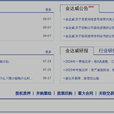
库铵杂质H的分离制备方法及其应用;专利申请日:2021年2月3日;专利权人
金达威公告
023年1月10日。本发明提供了一种苯磺顺阿曲库铵杂质H的分离制备方法及
更多
.
于苯磺顺阿曲库铵的质量控制中能够提高检测的准确度。上述专利的取得不
08-07
金达威:关于变更持续督导保荐代表
,进一步完善知识产权保护体系,增强公司的核心竞争力。
.
08-07
金达威:关于回购公司股份进展的公
.
08-07
金达威:关于取得发明专利证书的公
金达威研报
行业研
更多
.
07-24
施计划。
2026年一季报点评：维A高基数
.
07-25
2025年年报点评：资产减值扰动，
.
06-17
您好。请问公司开发饮料项目一直延期的原因是什么？预计最晚什么时候可铺货？
披云开雾障，踏雪至山巅
股权质押
并购重组
股票回购
重大合同
关联交易