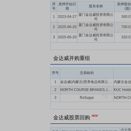
序
质押开始日
质押股份
股东名称
号
期
(股)
厦门金达威投资有限公
1
2023-04-27
300.
司
厦门金达威投资有限公
2
2025-06-20
700.
司
厦门金达威投资有限公
3
2025-06-20
320.
司
金达威并购重组
序号
交易标的
1
金达威(内蒙古)营养食品有限公司(暂定名)
2
NORTH COURSE BRANDS, LLC(暂定名)
3
RxSugar
NORTH C
金达威股票回购
占公