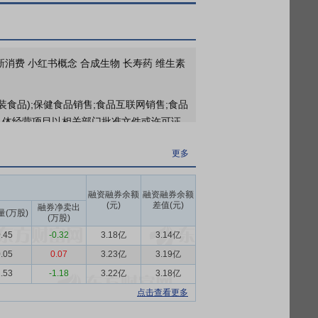
新消费 小红书概念 合成生物 长寿药 维生素
装食品);保健食品销售;食品互联网销售;食品
,具体经营项目以相关部门批准文件或许可证
售需要许可的商品);企业管理;企业管理咨
更多
管理服务;物业管理;非居住房地产租赁;广告
项目外,凭营业执照依法自主开展经营活动)。
融资融券余额
融资融券余额
料的研发、生产及销售，以及保健食品的制
(元)
差值(元)
融券净卖出
动上下游产品创新与品牌升级，不仅实现了
量(万股)
(万股)
.45
-0.32
3.18亿
3.14亿
高了营养原料的稳定性和生物利用率；绿色
.05
0.07
3.23亿
3.19亿
行业也面临供需结构性失衡、价格周期性大
.53
-1.18
3.22亿
3.18亿
点击查看更多
康意识提升、人口老龄化深化与慢病管理需