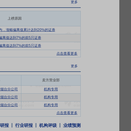
更多
亿美元，预计到2033年将达到4145.2亿美
上榜原因
本形成了上游原料生产商、中游生产研发、
，使公司能够快速响应全球市场需求，为全
内，涨幅偏离值累计达到20%的证券
偏离值达到7%的前5只证券
物酶库平台，拥有完整的技术产业链转化平
偏离值达到7%的前5只证券
利用合成生物学的“工程特质”，实现合成途
点击查看更多
高品质的功能性原料。
更多
发平台和研发团队，拥有体外生物合成和体
建了以微生物细胞工厂为核心的发酵法生产
部
卖方营业部
司烟台分公司
机构专用
料的持续供应和产品质量的稳定。凭借多款
司烟台分公司
机构专用
市场份额。
司烟台分公司
机构专用
企业全球化发展。积极主动地在国际竞争的
点击查看更多
研报
行业研报
机构评级
业绩预测
日收到国家知识产权局颁发的1件发明专利证