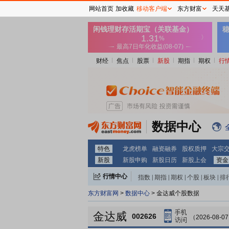
网站首页
加收藏
移动客户端
东方财富
天天
财经
焦点
股票
新股
期指
期权
行
数据中心
特色
龙虎榜单
融资融券
股权质押
大宗
新股
新股申购
新股日历
新股上会
资金
行情中心
指数
|
期指
|
期权
|
个股
|
板块
|
排
东方财富网
>
数据中心
> 金达威个股数据
金达威
002626
（2026-08-0