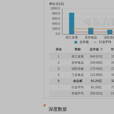
单位:
亿(元)
总市值
行业平均
排名
简称
总市值
?
市
1
双汇发展
840.87亿
1
2
安井食品
249.89亿
1
3
汤臣倍健
170.69亿
2
4
三全食品
112.89亿
1
5
金达威
91.25亿
3
-
行业平均
82.20亿
7
-
市场平均
206.82亿
13
深度数据