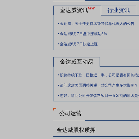
书,具体情况如下:发明名称:一种苯磺顺阿曲
金达威资讯
行业资讯
证书号:第5691490号;授权公告日:2
.
顺阿曲库铵杂质H纯度高,最大单杂低,用
金达威：关于变更持续督导保荐代表人的公告
司的技术创新,充分发挥自主知识产权优势
.
金达威8月7日盘中涨幅达5%
.
金达威8月7日快速上涨
金达威互动易
.
股价持续下跌，已接近一半，公司是否有回购措
.
请问这次美国调整关税，对公司产生多大影响？
.
公司运营
金达威股权质押