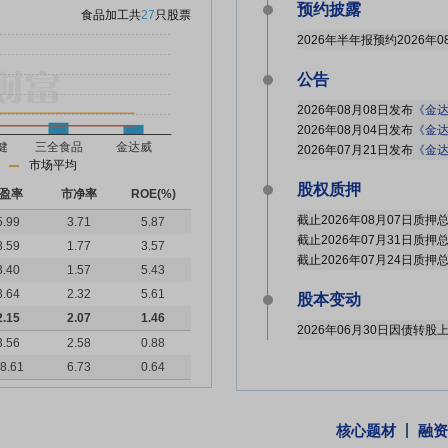
预约披露
食品加工
共
27
只股票
2026年半年报预约2026年0
公告
2026年08月08日发布
《金达
2026年08月04日发布
《金达
2026年07月21日发布
《金达
市场平均
股权质押
盈率
市净率
ROE(%)
5.99
3.71
5.87
8.59
1.77
3.57
3.40
1.57
5.43
8.64
2.32
5.61
股本变动
2.15
2.07
1.46
2026年06月30日因债转
3.56
2.58
0.88
8.61
6.73
0.64
核心题材
融资