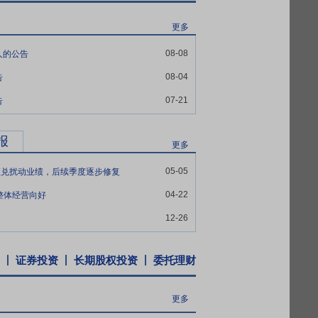
:江苏诚信药业有限公司;专利权期限:二十年;
其应用。本发明提供的分离制备方法得到的苯磺
更多
会对公司生产经营产生重大影响,但有利于公
08-08
人的公告
08-04
告
07-21
告
报
更多
05-05
、汇兑扰动业绩，后续季度逐步修复
04-22
整体经营向好
12-26
证券投资
长期股权投资
委托理财
更多