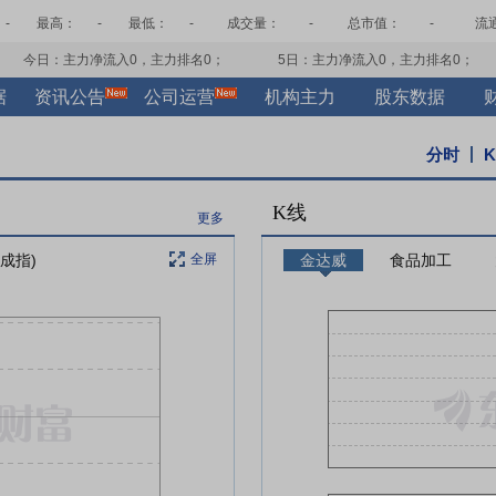
-
最高：
-
最低：
-
成交量：
-
总市值：
-
流
今日：主力净流入
0
，主力排名
0
；
5日：主力净流入
0
，主力排名
0
；
据
资讯公告
公司运营
机构主力
股东数据
分时
K线
更多
证成指)
全屏
金达威
食品加工