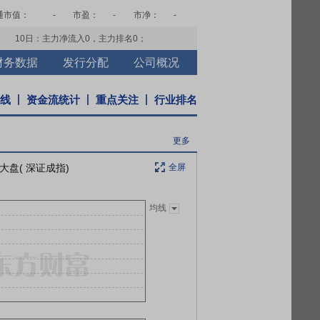
通市值：
-
市盈：
-
市净：
-
10日：主力净流入
0
，主力排名
0
；
财务数据
发行分配
公司概况
K线
资金流统计
重点关注
行业排名
更多
大盘( 深证成指)
全屏
均线