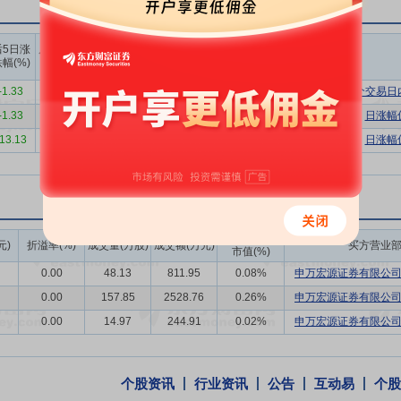
ewResearch统计数据，2024年膳食营养补充剂全球市场价值为1926.5
势良好，整体增长动力充足。
上榜营业
上榜营业
上榜营业
后5日涨
后10日涨
部买入合
部卖出合
部买卖净
幅(%)
跌幅(%)
料领域深耕多年，在保持自己原料优势的前提下，逐步进行战略延伸，基
计(万)
计(万)
额合计(万)
通过整合国内外营养健康领域资源，建立全球化生产体系，产生协同效应
-1.33
-3.66
21983.44
13748.05
8235.39
连续三个交易日
-1.33
-3.66
16959.68
10060.98
6898.70
日涨幅
与效率优势
-13.13
-6.75
公司拥有“国家企业技术中心”研发平台，建立了规模化的生
12102.90
6714.22
5388.68
日涨幅
生物酶和生物催化技术、高效分离精制、微胶囊制备等技术模块，可不断
低碳的工艺技术，提高转化效率，提升成品品质，为营养与健康领域提供
续提升研发创新能力
公司在合成生物学关键技术层面均已建成相应的研
酵过程智能控制、产品应用开发等环节形成了完备的技术领先优势，并构
成交额/流通
元)
折溢率(%)
成交量(万股)
成交额(万元)
买方营业
市值(%)
产工艺核心技术体系。
0.00
48.13
811.95
0.08%
申万宏源证券有限公
艺改进，掌握了高纯度高品质的核心原料，可以保证对应终端产品所须原
0.00
157.85
2528.76
0.26%
申万宏源证券有限公
备高附加值的终端产品，通过优质原料的背书，终端产品不断巩固和扩大
0.00
14.97
244.91
0.02%
申万宏源证券有限公
公司多年来实施国际化战略，凭借自身的生产、技术、服务优势，推进
海内外主要市场，不断增进客户对金达威的了解与信任。
个股资讯
行业资讯
公告
互动易
个股
2023年1月27日公司对外公告,公司控股子公司江苏诚信药业有限公司近