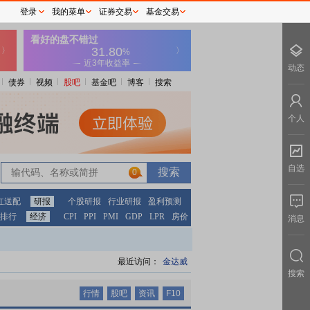
登录
我的菜单
证券交易
基金交易
动态
债券
视频
股吧
基金吧
博客
搜索
个人
自选
0
0
红送配
研报
个股研报
行业研报
盈利预测
排行
经济
CPI
PPI
PMI
GDP
LPR
房价
消息
最近访问：
金达威
搜索
行情
股吧
资讯
F10