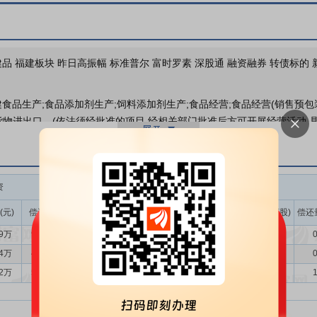
品 福建板块 昨日高振幅 标准普尔 富时罗素 深股通 融资融券 转债标的 
健食品生产;食品添加剂生产;饲料添加剂生产;食品经营;食品经营(销售预包
;货物进出口。(依法须经批准的项目,经相关部门批准后方可开展经营活动
加剂销售;化妆品批发;卫生用品和一次性使用医疗用品销售;互联网销售(除销
);品牌管理;会议及展览服务;以自有资金从事投资活动;自有资金投资的资产
出版单位);广告设计、代理;组织文化艺术交流活动。(除依法须经批准的
资
融券
的智能制造技术为核心驱动力，长期深耕营养补充领域，主要从事营养原
布局，公司构建了覆盖原料、制剂、品牌和渠道的完整产业生态，持续推
(元)
偿还额(元)
净买入(元)
余额(元)
余量(万股)
卖出量(万股)
偿还
于为全球消费者提供科学、安全、有效的营养健康解决方案。
09万
978.92万
-493.83万
183.35万
13.21
0.13
0
行业目前呈现出以下特点：技术创新推动产品迭代，新技术及工艺显著提
64万
493.44万
87.20万
191.31万
13.53
0.12
0
全、高效的有机产品，头部企业通过产业链整合提升综合竞争力。同时，
62万
534.54万
-226.92万
192.48万
13.46
0.35
1
保健食品行业呈现规模稳健扩张、产品结构深度调整的双重发展格局，健