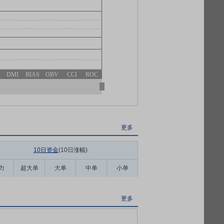
R
DMI
BIAS
OBV
CCI
ROC
更多
10日资金
(10日涨幅
)
力
超大单
大单
中单
小单
更多