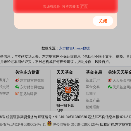
数据来源：
东方财富Choice数据
多信息，与本站立场无关。东方财富网不保证该信息（包括但不限于文字、视频、音
并未经过本网站证实，不对您构成任何投资建议，据此操作，风险自担。
关注东方财富
天天基金
基金交易
关注天天基
券开户
基金开户
东方财富网微博
天天基金网
线交易
基金交易
东方财富网微信
天天基金网
券交易
活期宝
意见与建议
基金产品
扫一扫下载
稳健理财
APP
 经营证券期货业务许可证编号：913101046312860336 违法和不良信息举报:021-612
案号:沪ICP备05006054号-11
沪公网安备 31010402000120号
版权所有:东方财富