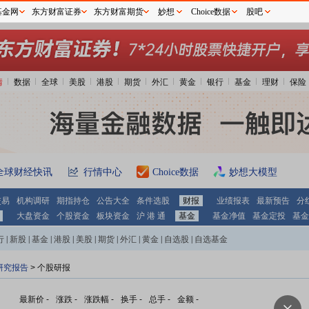
基金网
东方财富证券
东方财富期货
妙想
Choice数据
股吧
情
数据
全球
美股
港股
期货
外汇
黄金
银行
基金
理财
保险
全球财经快讯
行情中心
Choice数据
妙想大模型
交易
机构调研
期指持仓
公告大全
条件选股
财报
业绩报表
最新预告
分
大盘资金
个股资金
板块资金
沪 港 通
基金
基金净值
基金定投
基金
行
|
新股
|
基金
|
港股
|
美股
|
期货
|
外汇
|
黄金
|
自选股
|
自选基金
研究报告
> 个股研报
最新价
-
涨跌
-
涨跌幅
-
换手
-
总手
-
金额
-