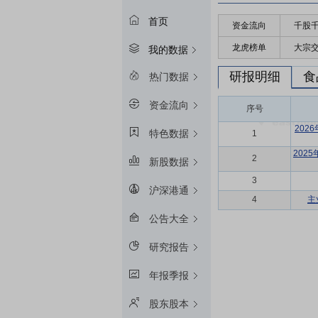
首页
资金流向
千股
龙虎榜单
大宗
我的数据
研报明细
食
热门数据
资金流向
序号
202
特色数据
1
202
2
新股数据
3
沪深港通
4
主
公告大全
研究报告
年报季报
股东股本