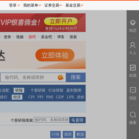
登录
我的菜单
证券交易
基金交易
动态
债券
视频
股吧
基金吧
博客
搜索
个人
自选
0
红送配
研报
个股研报
行业研报
盈利预测
排行
经济
CPI
PPI
PMI
GDP
LPR
房价
消息
个股研报搜索:
搜索
行情
股吧
数据