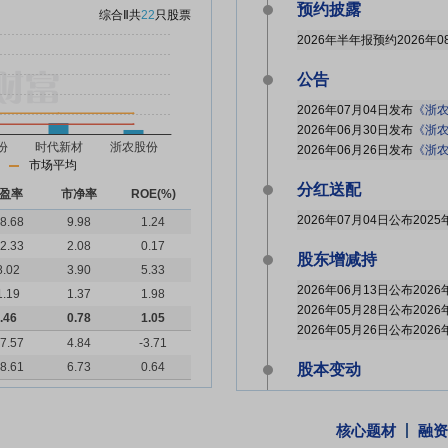
预约披露
综合Ⅱ
共
22
只股票
2026年半年报预约2026年0
公告
2026年07月04日发布
《浙农
2026年06月30日发布
《浙农
2026年06月26日发布
《浙农
市场平均
分红送配
盈率
市净率
ROE(%)
8.68
9.98
1.24
2.33
2.08
0.17
股东增减持
8.02
3.90
5.33
1.19
1.37
1.98
.46
0.78
1.05
7.57
4.84
-3.71
8.61
6.73
0.64
股本变动
2026年06月11日因高管
核心题材
融资
机构调研