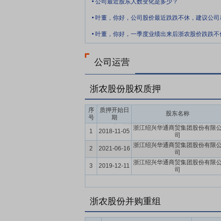
公司最近股东人数变化是多少？
.
近平总书记在全国供销合作总社成立70周
机制创新，持续打造服务农民生产生活和促
.
章，为推进乡村全面振兴、加快建设农业强
展机遇。
公司运营
要点8：
机制人才优势
公司作为全国供销
性。经营骨干与企业发展紧密结合，收益共
为行业龙头企业，并成为供销社系统其他省
浙农股份股权质押
业团队，核心经营团队在相关细分领域奠定
上，结合资本市场情况持续细化和完善相关
序
质押开始日
股东名称
号
期
要点9：
行业龙头优势
公司通过多年持续
浙江绍兴华通商贸集团股份有限
1
2018-11-05
司
流通企业竞争力评价结果”，公司保持农资
浙江绍兴华通商贸集团股份有限
2
2021-06-16
次获得宝马卓越经销商、凯迪拉克五星经销
司
升。公司在相关行业形成的领先地位，有利
浙江绍兴华通商贸集团股份有限
3
2019-12-11
司
业内的市场份额。
要点10：
资源品牌优势
公司向来注重资
浙农股份并购重组
物区域专用肥达数十种；组建了国内首家农药
名品牌（产品类）称号（AAAAA级），并