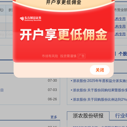
。随着农业农村现代化发展不断演进，以及生产和环保技术要求不断提升
成交额/流通
的综合竞争优势不断强化，行业集中度加速提升。
元)
折溢率(%)
成交量(万股)
成交额(万元)
买方营业
市值(%)
济增速放缓和地缘政治环境等影响，GDP增速有所放缓，但总体依旧保
-0.83
240.27
2308.99
0.46%
机构专用
展的动力。据公安部统计，2025年全国汽车保有量已达3.66亿辆，中
-0.82
200.00
1930.00
0.38%
机构专用
、墨西哥、泰国，约是欧洲发达国家的1/3，不及美国的1/3，中长期来
-0.82
260.00
2511.60
0.50%
机构专用
释放的更新需求将进一步提振汽车产品的销量。根据中汽协数据，2025年全年销
个股资讯
行业资讯
公告
互动易
个股
社会消费水平不断提高、人口老龄化程度加剧、城镇化水平提升以及新医
机遇。随着新一轮的医药体制改革的深入，“两票制”“处方外流”等改革
浙农股份公告
及我国基本医疗保障制度的日益完善，也为药品流通行业的稳健发展奠定
更多
企业收并购动作频繁，地方流通企业被并入全国性医药商业龙头的案例时
.
07-30
浙农股份:2025年年度权益分派实施
.
07-03
9日
浙农股份:关于股份回购结果暨股份
来重视“三农”工作。习近平总书记在党的二十大报告中对全面推进乡村振
.
6年中央一号文件明确要求锚定农业农村现代化，守牢国家粮食安全底线，持
06-26
浙农股份:关于回购股份比例达到2
进中国式现代化提供基础支撑。供销合作社作为党领导下的为农服务的综
年开始构建“三位一体”组织体系，是供销社参与乡村振兴的重要探索和生动实
浙农股份研报
行业
更多
，提出要“更好发挥供销社、农合联组织和服务优势，大力推进农资流通
.
加快构建供销社主导、龙头企业牵引、各类农资经营服务主体联合合作的现代