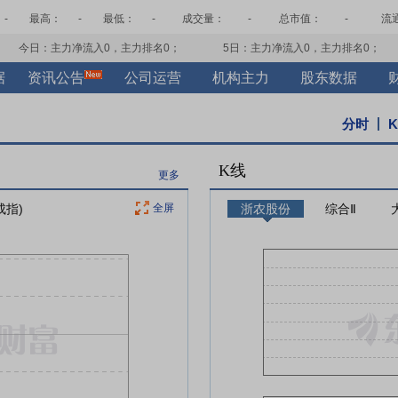
-
最高：
-
最低：
-
成交量：
-
总市值：
-
流
今日：主力净流入
0
，主力排名
0
；
5日：主力净流入
0
，主力排名
0
；
据
资讯公告
公司运营
机构主力
股东数据
分时
K线
更多
成指)
全屏
浙农股份
综合Ⅱ