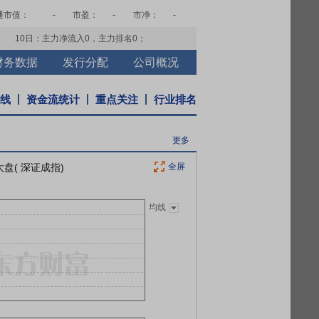
通市值：
-
市盈：
-
市净：
-
10日：主力净流入
0
，主力排名
0
；
财务数据
发行分配
公司概况
K线
资金流统计
重点关注
行业排名
更多
大盘( 深证成指)
全屏
均线