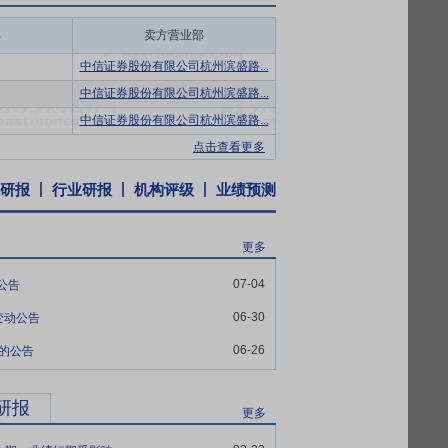
，农资流通行业正从传统的商品购销业务模式
部
卖方营业部
持了稳健增长态势。居民消费水平一直随着经
中信证券股份有限公司杭州滨盛路...
国千人拥车量也达到了近260辆。但从横向比
中信证券股份有限公司杭州滨盛路...
看依然有比较大的提升空间。另一方面，
中信证券股份有限公司杭州滨盛路...
售汽车3,440万辆，同比增长9.4%，再
点击查看更多
研报
行业研报
机构评级
业绩预测
改背景下医保覆盖率扩张等因素共同影响
措施为我国药品流通行业带来了新的变化，国
了坚实的基础。从市场格局来看，药品流通
更多
有发生，市场并购优化了资源配置，行业集
07-04
公告
06-30
变动公告
兴作出重要部署，强调“坚持农业农村优先发
续巩固拓展脱贫攻坚成果，提升乡村产业发展
06-26
%的公告
合性合作经济组织，是推动我国农业农村发
践。2022年11月，浙江省发布了《关于
研报
更多
向现代物流发展、农资经营向农业社会化服
农资经营服务体系”。2024年11月，习