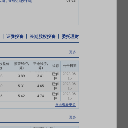
03-23
投入期，业绩短期受影响
农村，聚焦主责主业，深化综合改革，强化
，奋力谱写供销合作事业高质量发展新篇
干农业龙头企业，在新时期将迎来更大的发
机制，极大激发了骨干员工内部创业的积极
证券投资
长期股权投资
委托理财
境和改革开放带来的发展机会，公司快速成
了一支目光长远、年富力强、开拓创新的专
更多
后，公司在保留员工持股经营传统的基础
收盘价
预警线(估
平仓线(估
状态
公告日期
)
算)
算)
生产资料流通协会发布的“2025年度农资
已解
2023-06-
08
3.89
3.41
押
15
马经销商集团中排名前列，下属多家4S店屡
已解
2023-06-
30
5.31
4.65
剧了市场的优胜劣汰，行业集中度持续提
押
15
形成先发效应和集聚优势，进一步提高在行
已解
2023-06-
46
5.42
4.74
押
15
点击查看更多
业（含参股），另还有1家在建中，开发作
浙农”品牌共同获得2025年度农资行业知
更多
（服务类）称号（AAAAA级）。公司在农