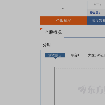
今开：
-
资金流：
个股概况
深度数
个股概况
分时
浙农股份
综合Ⅱ
大盘( 深证