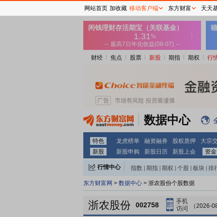
网站首页
加收藏
移动客户端
东方财富
天天
财经
焦点
股票
新股
期指
期权
行
数据中心
特色
龙虎榜单
融资融券
股权质押
大宗
新股
新股申购
新股日历
新股上会
资金
行情中心
指数
|
期指
|
期权
|
个股
|
板块
|
排
东方财富网
>
数据中心
> 浙农股份个股数据
浙农股份
002758
（2026-0