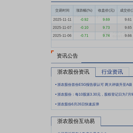
业整体呈现典型的“大行业、小企业”特征
向农业社会化综合服务模式转型，龙头企业
交易时间
涨跌幅(%)
收盘价(元)
成交价(
要点5：
汽车销售及服务行业
近年来受经
2025-11-11
-0.92
9.69
9.61
济增长稳步提升，也给汽车市场注入了长期发
2025-11-07
-0.10
9.73
9.65
较来看，中国的千人拥车量尚不及马来西亚
2025-11-06
-0.71
9.74
9.66
2024年-2025年逐步迎来换购高峰期，
创历史新高。
资讯公告
要点6：
医药行业
在国民经济持续发展、
下，我国医药行业未来仍将蕴含较大的发展
浙农股份资讯
行业资讯
民生活水平提高后对健康刚性需求的增加以
市场长期呈现多而散的特点，但近些年头部
.
浙农股份首份ESG报告获认可 两大评级升至A级
中度逐步提升。
.
浙农股份：每10股派3.30元，股权登记日为7月
要点7：
宏观政策优势
党中央和国务院历
.
展”，首提“加快建设农业强国”。202
浙农股份6月26日快速反弹
水平、乡村建设水平、乡村治理水平，为推
展的一支重要力量。浙江省供销社自2017
浙农股份互动易
推进现代农资经营服务高质量发展的意见》
.
务延伸、农资企业向农业综合服务商转型”“