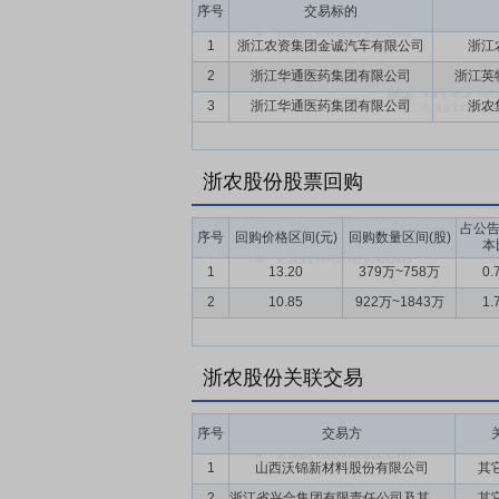
序号
业综合服务领域与中海化学、盐湖股份、国投
交易标的
格矿业、中信国安、中阿公司、云图控股、
1
浙江农资集团金诚汽车有限公司
浙江
口钾肥、进口复合肥、缓释肥、水溶性肥料
2
浙江华通医药集团有限公司
浙江英
列化经营理念，取得了宝马、凯迪拉克等著
3
浙江华通医药集团有限公司
浙农
术企业，是浙江省首批中药配方颗粒科研专项
要点11：
渠道网络优势
公司作为浙江省
浙农股份股票回购
略布局业务网络。公司按照“省级服务平台
运营）20家农事服务中心，在全国主要省
占公
浙江省杭州、宁波、绍兴、台州、金华、丽
序号
回购价格区间(元)
回购数量区间(股)
本
在区域内形成了网络集群效应，提升了公司
1
13.20
379万~758万
0.
要点12：
股利分配
在保证公司正常经营业
2
10.85
922万~1843万
1.
利润不少于最近三年实现的年均可分配利润
浙农股份关联交易
序号
交易方
1
山西沃锦新材料股份有限公司
其
2
浙江省兴合集团有限责任公司及其下属企业
其