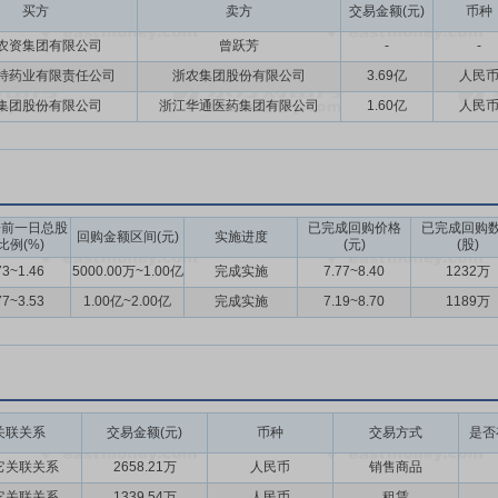
罗钾、亚钾国际、雅苒国际、欧洲化学(福地斯)、阿康集团、灵谷化工、URA
买方
卖方
交易金额(元)
币种
先正达、UPL、美爱保（龙灯）、日产化学、新安化工等国内外头部的
农资集团有限公司
曾跃芳
-
-
、生物肥料、高端农药经营方面具备较强的资源整合能力和经营推广能力
特药业有限责任公司
浙农集团股份有限公司
3.69亿
人民
名品牌的区域经销权，是宝马在华战略合作伙伴、凯迪拉克中国核心经销
集团股份有限公司
浙江华通医药集团有限公司
1.60亿
人民
企业之一，多个产品拥有“优质中药饮片”“浙产名药”“浙产中药”等荣誉
供销社下属为农服务龙头企业，一直依托优质品牌资源开展网络渠道建设
+区域服务中心+基层服务网点”模式构建全程化、集成化、一站式的农业
市区域建立了较为健全的农资商品销售体系和农业服务体系，形成了较为
告前一日总股
已完成回购价格
已完成回购
水、嘉兴、湖州及江苏省南京、扬州等地设立34家4S店，尤其宝马品牌
回购金额区间(元)
实施进度
比例(%)
(元)
(股)
的整体服务竞争优势。
73~1.46
5000.00万~1.00亿
完成实施
7.77~8.40
1232万
务发展的前提下,坚持现金分红为主的原则,公司利润分配不得超过累计可
77~3.53
1.00亿~2.00亿
完成实施
7.19~8.70
1189万
的30%,剩余部分用于支持公司的可持续发展。
关联关系
交易金额(元)
币种
交易方式
是否
它关联关系
2658.21万
人民币
销售商品
它关联关系
1339.54万
人民币
租赁