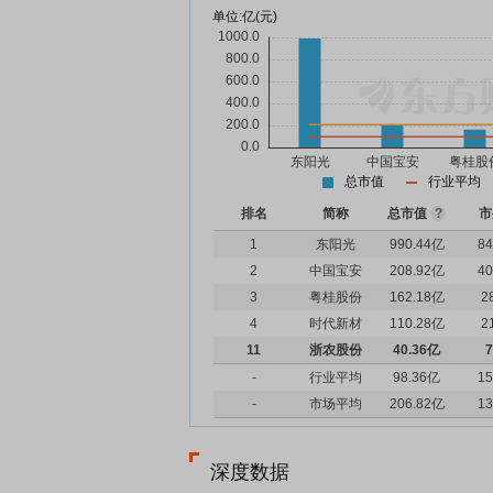
单位:
亿(元)
总市值
行业平均
排名
简称
总市值
?
市
1
东阳光
990.44亿
84
2
中国宝安
208.92亿
40
3
粤桂股份
162.18亿
2
4
时代新材
110.28亿
2
11
浙农股份
40.36亿
7
-
行业平均
98.36亿
15
-
市场平均
206.82亿
13
深度数据