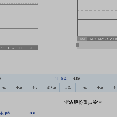
RSI
KDJ
MACD
W%
IAS
OBV
CCI
ROC
)
5日资金
(5日涨幅
)
中单
小单
主力
超大单
大单
中单
小单
主
浙农股份重点关注
市净率
ROE