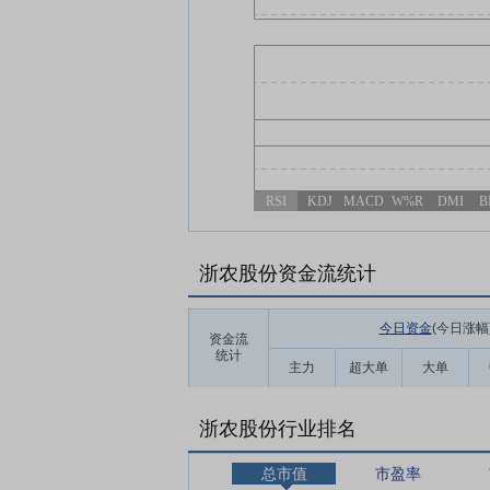
RSI
KDJ
MACD
W%R
DMI
B
浙农股份资金流统计
今日资金
(今日涨幅
资金流
统计
主力
超大单
大单
浙农股份行业排名
总市值
市盈率