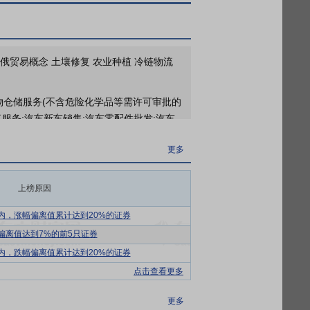
于2026年05月18日接待1家机构调研
更多
 中俄贸易概念 土壤修复 农业种植 冷链物流
年年度股东大会
货物仓储服务(不含危险化学品等需许可审批的
服务;汽车新车销售;汽车零配件批发;汽车
品零售;化妆品批发;消毒剂销售(不含危险化
更多
作;广告发布(非广播电台、电视台、报刊出版单
零售;道路货物运输(不含危险货物);药品批
项目以审批结果为准)。
上榜原因
中国一流的现代农业综合服务商，服务乡村
内，涨幅偏离值累计达到20%的证券
车商贸服务和医药生产销售等，是全国供销
偏离值达到7%的前5只证券
内，跌幅偏离值累计达到20%的证券
业生产资料集团、浙农股份、辉隆股份、天
点击查看更多
资流通企业。这其中，供销社系统农资公司
综合服务能力弱、经营质量不高等特点，行
更多