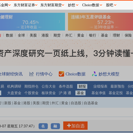
基金网
东方财富证券
东方财富期货
妙想
Choice数据
股吧
情
数据
全球
美股
港股
期货
外汇
黄金
银行
基金
理财
保险
全球财经快讯
行情中心
Choice数据
妙想大模型
交易
机构调研
期指持仓
公告大全
条件选股
财报
业绩报表
最新预告
分
大盘资金
个股资金
板块资金
沪 港 通
基金
基金净值
基金定投
基金
行
|
新股
|
基金
|
港股
|
美股
|
期货
|
外汇
|
黄金
|
自选股
|
自选基金
加自选
8-07 星期五 17:37:47）
名
融