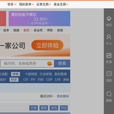
登录
我的菜单
证券交易
基金交易
动态
债券
视频
股吧
基金吧
博客
搜索
个人
自选
0
0
红送配
研报
个股研报
行业研报
盈利预测
排行
经济
CPI
PPI
PMI
GDP
LPR
房价
消息
最近访问：
浙农股份
搜索
行情
股吧
资讯
F10