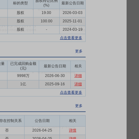
股权转让比例
LKALI、BPC、ICL、东方铁塔、藏
标的类型
最新公告日期
(%)
农资生产企业建立了战略合作关系，尤其在进
股权
19.00
2026-03-03
。公司在汽车商贸服务上坚持中高端品牌系
币
股权
100.00
2025-11-01
商。医药板块下属景岳堂药业系国家高新技
币
股权
-
2024-03-19
。
点击查看更多
，按照深耕浙江、拓展华东、面向全国的战
社会化服务体系，目前在浙江省内建成（承接
更多
完善的农资商品配供体系；汽车商贸服务在
数量
已完成回购金额
在浙江省占据较大市场份额。相关主营业务
最新公告日期
相关
(元)
9998万
2026-06-30
详细
分配利润,最近三年以现金方式累计分配的
1亿
2025-09-16
详细
点击查看更多
更多
存在控制关系
公告日期
相关
否
2026-04-25
详情
否
2026-04-25
详情