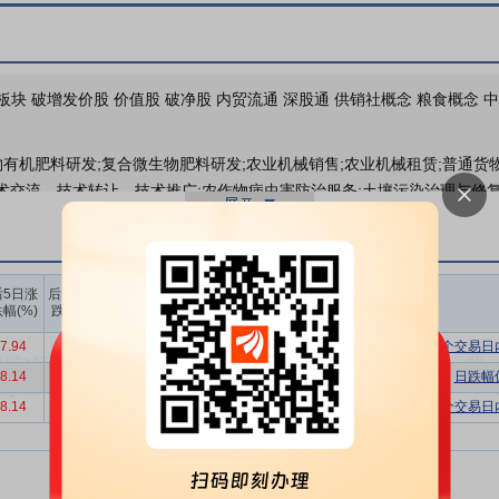
2026年05月18日披露公司
股东大会
江板块 破增发价股 价值股 破净股 内贸流通 深股通 供销社概念 粮食概念
于2026-05-15召开2025
物有机肥料研发;复合微生物肥料研发;农业机械销售;农业机械租赁;普通
术交流、技术转让、技术推广;农作物病虫害防治服务;土壤污染治理与修复
车修理和维护;第一类医疗器械销售;第二类医疗器械销售;日用百货销售;化妆
务);健康咨询服务(不含诊疗服务);非居住房地产租赁;住房租赁;广告制
外,凭营业执照依法自主开展经营活动)。许可项目:肥料生产;农药批发;农药
上榜营业
上榜营业
上榜营业
后5日涨
后10日涨
械销售(依法须经批准的项目,经相关部门批准后方可开展经营活动,具体经营
部买入合
部卖出合
部买卖净
幅(%)
跌幅(%)
计(万)
计(万)
额合计(万)
农服务主业，以全球资源和创新科技服务中国现代农业为使命，努力成为
7.94
1.24
9516.03
6389.21
3126.82
连续三个交易日
网络，深耕浙江、面向华东、辐射全国，主营业务涵盖农业综合服务、汽
8.14
-15.66
5281.94
3839.58
1442.36
日跌幅
8.14
-15.66
8389.01
5290.08
3098.93
连续三个交易日
流通服务主体主要包括三种类型：第一是供销社系统农资公司，如中国农
农资生产企业，如中化化肥、云天化、泸天化等；第三是部分小型民营农
农资流通行业依然较为分散，绝大部分农资经营企业存在着经营规模小、