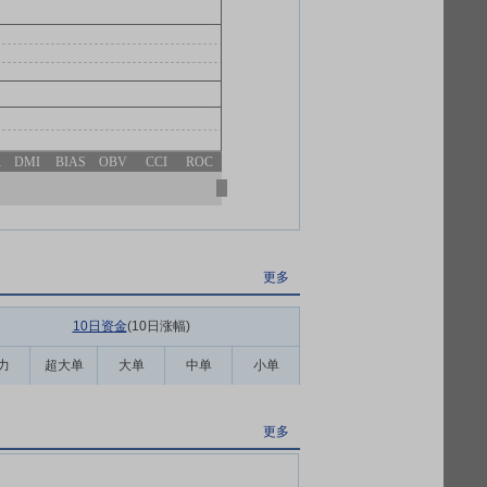
R
DMI
BIAS
OBV
CCI
ROC
更多
10日资金
(10日涨幅
)
力
超大单
大单
中单
小单
更多