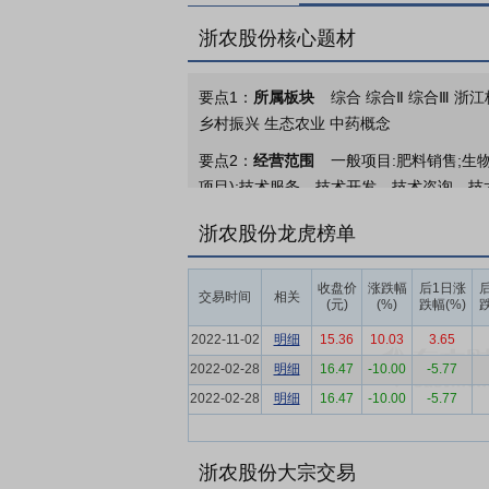
浙农股份核心题材
要点1：
所属板块
综合 综合Ⅱ 综合Ⅲ 浙
乡村振兴 生态农业 中药概念
要点2：
经营范围
一般项目:肥料销售;生
项目);技术服务、技术开发、技术咨询、技
零配件零售;二手车经销;二手车经纪;机动
浙农股份龙虎榜单
学品);信息咨询服务(不含许可类信息咨询服
位);广告设计、代理(除依法须经批准的项目
收盘价
涨跌幅
后1日涨
发;第三类医疗器械经营;食品经营;消毒器
交易时间
相关
(元)
(%)
跌幅(%)
跌
要点3：
现代农业综合服务商
公司聚焦为
2022-11-02
明细
15.36
10.03
3.65
振兴和农业强国建设。公司依托供销社系统
2022-02-28
明细
16.47
-10.00
-5.77
社系统内龙头企业。
2022-02-28
明细
16.47
-10.00
-5.77
要点4：
农业综合服务行业
我国现有农资
禾股份等；第二是推进实施产销一体的大型
占据主要地位。从整个市场格局来看，我国
浙农股份大宗交易