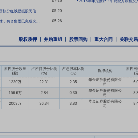
07-16
2016年年报点评：中药配方颗粒
年之际作出重要指示，强调“供销合作社要认真践行新发展理念，扎根农业
05-20
叶董，你好，公司股价最近跌跌不休，建议公司尽快分红以提振股民信心，谢谢！
进现代农业发展的综合平台，当好党和政府密切联系农民群众的桥梁纽带
国作出更大贡献”。公司作为浙江省供销社旗下唯一上市平台和浙江省骨
05-26
叶董，你好，一季度业绩出来后浙农股价跌跌不休，兴合集团已完成火速增持，建议增持股
社农资系统首家改制公司，早在上世纪九十年代就推行骨干员工持股经营
股权质押
并购重组
股票回购
重大合同
关联交易
享风险共担，形成了内生性的发展原动力。得益于浙江得天独厚的商业环
市农资公司效仿改制的标杆。企业与员工间良好的分享机制也锻炼和造就
了行业领先地位，并持续吸引着优质的新鲜血液充实后备人才队伍。上市
激励机制，推动企业二次改革二次创业，为打造“百年浙农”奠定基础。
质押股份数量
占所持股份比例
占总股本比例
质押日
质押机构
(股)
(%)
(%)
(元
快速发展，相关主营业务已经在行业或区域内居于领先地位。根据中国农业
公
华金证券股份有限公
1230万
22.31
2.35
6.
司
流通企业竞争力AAAAA最高评级；公司的汽车商贸服务综合营运能力在宝
公
华金证券股份有限公
156.6万
2.84
0.30
8.
商奖项。贸易流通领域竞争激烈，下游对综合服务需求的不断提升更是加
司
于提升公司上游议价能力和网络掌控力，在行业充分市场竞争的情况下，
公
华金证券股份有限公
2003万
36.34
3.83
8.
司
源布局和品牌建设，在浙、苏、皖、鲁、鄂、蒙等省建立了7家肥料生产企
生产中日合资公司石原金牛。公司旗下“惠多利”品牌为中国驰名商标，与“
入选浙江省重点商标保护名录；“浙农耘”品牌被评为中国农资行业知名品牌