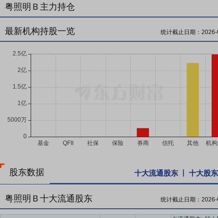
户主体逐渐多元化。国星光电客户结构优良，与行业头部显示屏厂商、
粤照明Ｂ主力持仓
相，获得终端客户与市场的广泛认可。 （四）规模优势 公司是最早
的投资，公司的生产自动化水平得到较大提高。大规模集中生产使公司
最新机构持股一览
统计截止日期：
2026-
面。沪乐电气是国内重要的船舶照明灯具生产企业，深耕行业多年，是
生产制造基地，具备年生产超500万台套车灯的生产能力。国星光电于19
业首发上市的企业，是国内最大的LED制造企业之一。 （五）LED产
芯片制造、中游LED封装以及下游LED应用产品，从而优化了产业链
股东数据
十大流通股东
十大股东
粤照明Ｂ十大流通股东
统计截止日期：
2026-