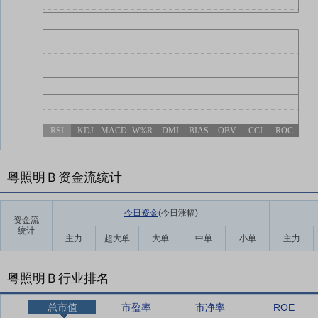
RSI
KDJ
MACD
W%R
DMI
BIAS
OBV
CCI
ROC
粤照明Ｂ资金流统计
今日资金
(今日涨幅
)
资金流
统计
主力
超大单
大单
中单
小单
主力
粤照明Ｂ行业排名
总市值
市盈率
市净率
ROE