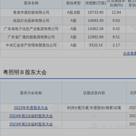
占流通股本
较上
股东名称
股份类型
持股数(万股)
比例(%)
变动
香港华晟控股有限公司
A股,B股
19733.90
12.94
佑昌灯光器材有限公司
A股
14693.49
9.63
广东省电子信息产业集团有限公司
A股
14362.38
9.42
广东省广晟控股集团有限公司
A股
12982.68
8.51
中央汇金资产管理有限责任公司
A股
3316.18
2.17
点击查
粤照明Ｂ股东大会
股东大会名称
议题涉及内容
召
2023年年度股东大会
利润分配方案,年度报告(摘要)议案
202
2024年第1次临时股东大会
-
202
2023年第2次临时股东大会
-
202