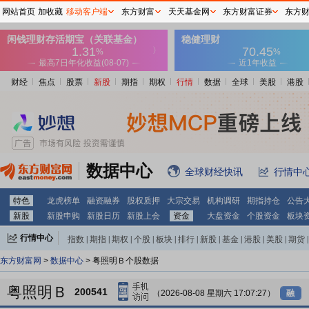
网站首页
加收藏
移动客户端
东方财富
天天基金网
东方财富证券
东方
财经
焦点
股票
新股
期指
期权
行情
数据
全球
美股
港股
数据中心
全球财经快讯
行情中
特色
龙虎榜单
融资融券
股权质押
大宗交易
机构调研
期指持仓
公告
新股
新股申购
新股日历
新股上会
资金
大盘资金
个股资金
板块
行情中心
指数
|
期指
|
期权
|
个股
|
板块
|
排行
|
新股
|
基金
|
港股
|
美股
|
期货
|
外汇
|
黄金
|
自选股
|
自选基金
东方财富网
>
数据中心
> 粤照明Ｂ个股数据
粤照明Ｂ
200541
（2026-08-08 星期六 17:07:27）
融