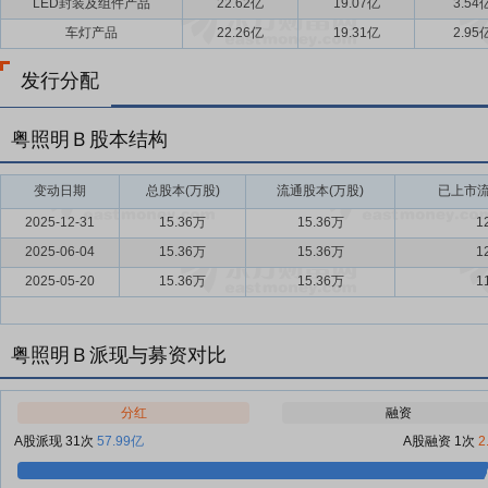
LED封装及组件产品
22.62亿
19.07亿
3.54
车灯产品
22.26亿
19.31亿
2.95
发行分配
粤照明Ｂ股本结构
变动日期
总股本(万股)
流通股本(万股)
已上市流
2025-12-31
15.36万
15.36万
1
2025-06-04
15.36万
15.36万
1
2025-05-20
15.36万
15.36万
1
粤照明Ｂ派现与募资对比
分红
融资
A股派现 31次
57.99亿
A股融资 1次
2