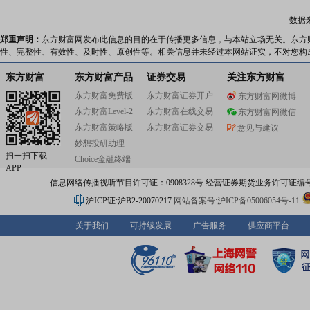
达电工、佛照海南科技、佛照智城科技、佛照华光、皓徕
京航信),拥有佛山高明、河南新乡、广西南宁等多个生产基
数据
有规模化生产实力,产品远销世界120多个国家和地区。近年
山照明不断延链补链强链,已成为涵盖上游芯片制造、中游L
郑重声明：
东方财富网发布此信息的目的在于传播更多信息，与本站立场无关。东方
装、下游LED应用的全LED产业链企业,并购控股A股上市
性、完整性、有效性、及时性、原创性等。相关信息并未经过本网站证实，不对您构
星光电、燎旺车灯、沪乐电气、北京航信等,打开了智能、
海洋、机场、动植物、体育照明等新赛道。截至2024年10
东方财富
东方财富产品
证券交易
关注东方财富
照明共有13户高新技术企业、24个省级研发平台。未来,佛
东方财富免费版
东方财富证券开户
东方财富网微博
将继续聚焦产业链、价值链、创新链,按照“基本盘新型化,
东方财富Level-2
东方财富在线交易
规模化”的总体思路,加快产业链垂直一体化整合,加码布局
东方财富网微信
业务,打造有竞争力的照明产业集群,提高经营效益,提升品牌
东方财富策略版
东方财富证券交易
意见与建议
推动企业高质量发展不断迈上新台阶,取得新成效。
妙想投研助理
扫一扫下载
Choice金融终端
APP
信息网络传播视听节目许可证：0908328号 经营证券期货业务许可证编号：91310
沪ICP证:沪B2-20070217
网站备案号:沪ICP备05006054号-11
关于我们
可持续发展
广告服务
供应商平台