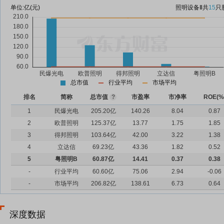
单位:
亿(元)
照明设备Ⅱ
共
15
只
总市值
行业平均
市场平均
排名
简称
总市值
?
市盈率
市净率
ROE(%
1
民爆光电
205.20亿
140.26
8.04
0.87
2
欧普照明
125.37亿
13.77
1.75
1.85
3
得邦照明
103.64亿
42.00
3.22
1.38
4
立达信
69.23亿
43.36
1.82
0.52
5
粤照明B
60.87亿
14.41
0.37
0.38
-
行业平均
60.60亿
75.06
2.94
-0.06
-
市场平均
206.82亿
138.61
6.73
0.64
深度数据