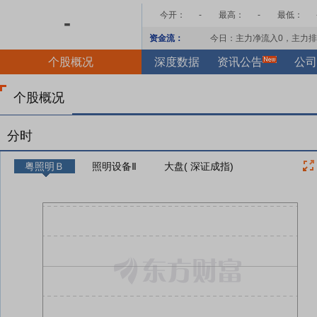
今开：
-
最高：
-
最低：
-
资金流：
今日：主力净流入
0
，主力排
个股概况
深度数据
资讯公告
公司
个股概况
分时
粤照明Ｂ
照明设备Ⅱ
大盘( 深证成指)