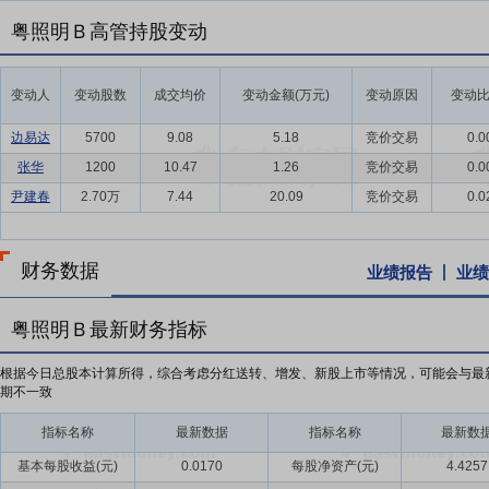
粤照明Ｂ高管持股变动
变动人
变动股数
成交均价
变动金额(万元)
变动原因
变动比
边易达
5700
9.08
5.18
竞价交易
0.0
张华
1200
10.47
1.26
竞价交易
0.0
尹建春
2.70万
7.44
20.09
竞价交易
0.0
财务数据
业绩报告
业绩
粤照明Ｂ最新财务指标
根据今日总股本计算所得，综合考虑分红送转、增发、新股上市等情况，可能会与最
期不一致
指标名称
最新数据
指标名称
最新数
基本每股收益(元)
0.0170
每股净资产(元)
4.4257