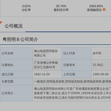
3.02%
35.74%
2063.85%
分红率
股利支付率
派现融资比
公司概况
粤照明Ｂ公司简介
佛山电器照明股份
公司名称
法人代表
余中民
有限公司
广东省佛山市禅城
注册地址
注册资本
15.36亿
区汾江北路64号
成立日期
1992-10-20
上市日期
1995-08-08
主要范围
佛山电器照明股份有限公司是广东省属国有独资重点企业
公司简介
股集团下属二级企业,成立于1958年,1993年在深交所上市,
年的改革创新发展,已成长为国内照明行业头部企业,2024年
认定为“中华老字号”,入选《亚洲品牌500强》,是广东省制
项冠军企业。拥有独立经营的下属子公司7家(燎旺车灯、