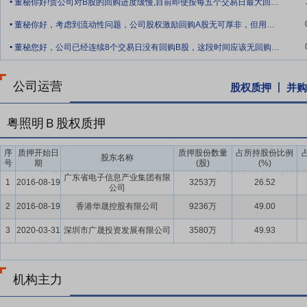
级标准超250项。公司通过积极整合内外部资源，与清华大学、复旦
董秘你好!贵公司对B股的回购进度缓慢,目前即使按每五个交易日最大回购量100万股
.
名高校和科研院所展开深度产学研合作，实现了关键技术突破和科技成
董秘你好，考虑到流动性问题，公司股权激励回购A股无可厚非，但用于注销的部分建议选
持技术领先地位、持续开展产品创新提供了坚实保障。燎旺车灯拥有省
.
董秘您好，公司已经连续8个交易日没有回购B股，这段时间应该无回购限制，如停止回购
院和多个研发中心；近年来燎旺车灯加大研发投入，加快各类透镜模组
导体照明材料及器件国家地方联合工程实验室等14个省级以上科研平台
百项，荣获了“国家知识产权示范企业”、“中国专利金奖”、“国家科学技术进
公司运营
股权质押
并购
半导体功率器件、智能健康感测器件、车载LED器件、新型光电子器件
的民族品牌，公司2024年被国家商务部等五部门认定为“中华老字号”
粤照明Ｂ股权质押
新高，最新品牌价值达475.07亿元，同比增长20.64%，创历史新高
设计、用户体验等方面的提升，公司重塑企业价值体系，提炼“技术佛照
序
质押开始日
质押股份数量
占所持股份比例
股东名称
号
期
(股)
(%)
施立体传播策略，品牌宣传新形象，推出品牌全新IP形象“光小明”，整
广东省电子信息产业集团有限
明从行业品牌向大众品牌转变，进一步让“老字号”焕发新活力。目前
1
2016-08-19
3253万
26.52
公司
公司销售持续增长的主要驱动力。燎旺车灯生产的“瞭望”牌车灯，严
2
2016-08-19
香港华晟控股有限公司
9236万
49.00
各类重要行业展会和论坛，凭借深厚的专业底蕴和积极的发声，赢得了行
3
形象和品牌知名度、美誉度不断提升。 （三）渠道优势 公司一直坚
2020-03-31
深圳市广晟投资发展有限公司
3580万
49.93
（家用渠道、商用渠道、电商渠道），形成了覆盖全国的营销网络布局
洲等120多个国家及地区，并不断完善海外销售渠道。依托强大和完
机构主力
沪乐电气是中国船舶照明行业的主要生产企业之一，与国内大型造船企
专注于跑道助航灯等航空照明业务。燎旺车灯是中国汽车零部件灯具行