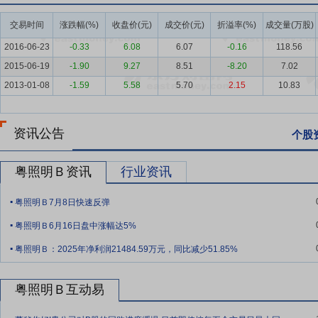
渠道、品牌、技术、规模、资金等优势，市场优势不断巩固。同时，随着
速从提供单一产品向提供智慧城市、智能家居、健康照明、绿色照明等
交易时间
涨跌幅(%)
收盘价(元)
成交价(元)
折溢率(%)
成交量(万股)
近几年，在新能源汽车的快速发展及国家和各地方政府促进汽车发展、消
2016-06-23
-0.33
6.08
6.07
-0.16
118.56
年上半年我国汽车产销量分别为1,562.1万辆和1,565.3万辆，同比增长1
2015-06-19
-1.90
9.27
8.51
-8.20
7.02
40.3%，市场占有率提升至44.3%。得益于汽车市场的持续发展，
2013-01-08
-1.59
5.58
5.70
2.15
10.83
系统的稳定性、节能性、智能化和安全性要求日益提升，汽车照明系统控
车灯产品价值量将持续提升。与此同时，我国半导体产业链逐步成熟，
体系，国产替代持续加速，国内汽车照明企业迎来广阔发展机遇。 LE
资讯公告
个股
不增收困境，企业利润空间受到挤压。尽管短期承压，部分企业通过全
创造，技术攻坚突破与场景创新成为核心竞争壁垒。同时，随着技术不断进阶
粤照明Ｂ资讯
行业资讯
拟制作、LED电影屏、植物照明、人因照明和智能照明等新兴应用场
.
段。
粤照明Ｂ7月8日快速反弹
.
要点5：
核心竞争力
（一）研发技术优势 公司作为国家高新技术企业
粤照明Ｂ6月16日盘中涨幅达5%
东省制造业100强，具备显著的创新能力和技术实力。公司检测中心拥
.
粤照明Ｂ：2025年净利润21484.59万元，同比减少51.85%
东省企业技术中心”、“广东省博士工作站”、“广东省科技专家工作站”、
心”等31个研发平台。承担国家重点研发计划“海洋农业与淡水渔业科技
等奖、中国发明创业奖成果奖二等奖、中国轻工业联合会科技进步三等奖
粤照明Ｂ互动易
等众多领域形成了具有自主知识产权的技术壁垒，截至本报告期末，公司
.