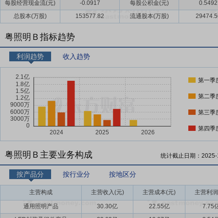
每股经营现金流(元)
-0.0917
每股公积金(元)
0.5492
总股本(万股)
153577.82
流通股本(万股)
29474.5
粤照明Ｂ指标趋势
利润趋势
收入趋势
第一季
第二季
第三季
第四季
粤照明Ｂ主要业务构成
统计截止日期：
2025-
按产品分
按行业分
按地区分
主营构成
主营收入(元)
主营成本(元)
主营利润
通用照明产品
30.30亿
22.55亿
7.75