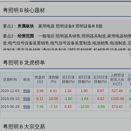
粤照明Ｂ核心题材
要点1：
所属板块
家用电器 照明设备Ⅱ 照明设备Ⅲ B股
要点2：
经营范围
一般项目:照明器具销售;照明器具制造;家用电器销
造;电气信号设备装置销售;电气信号设备装置制造;电池销售;电池制造;
件制造;通讯设备销售;通信设备制造;消防器材销售;机械电气设备销售
筑装饰材料销售;工艺美术彩灯制造;工艺美术品及礼仪用品销售(象牙及其
粤照明Ｂ龙虎榜单
体、液体分离及纯净设备制造;智能家庭消费设备销售;智能家庭消费设备
设备制造;计算机软硬件及辅助设备零售;软件开发;合同能源管理;工程
上榜营业
上
收盘价
涨跌幅
后1日涨
后5日涨
后10日涨
活动)许可项目:第二类医疗器械生产。(依法须经批准的项目,经相关部
交易时间
相关
部买入合
部
(元)
(%)
跌幅(%)
跌幅(%)
跌幅(%)
计(万)
要点3：
主营业务
公司一直专注于研发、生产和销售高品质的节能照明
2020-12-03
明细
2.99
6.41
1.34
1.00
0.67
527.48
2
灯、国星光电、沪乐电气和北京航信，目前公司的主营业务主要包括通
2015-09-10
明细
6.11
10.09
-1.80
-1.64
4.42
1340.09
8
要点4：
行业背景
2025年上半年，照明行业在激烈市场竞争中艰难
2015-06-29
明细
7.46
-7.10
6.43
-10.05
-3.89
573.42
7
转换，发展面临的困难和挑战增多；另一方面，国际贸易关税战对出口业
报》，受关税影响，2025年1月至6月我国照明产品出口总额同比下降
明行业的竞争态势仍将持续升级，更多的照明中小企业因成本压力、市
粤照明Ｂ大宗交易