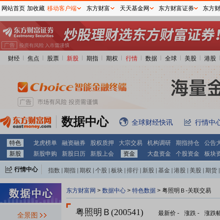
网站首页
加收藏
移动客户端
东方财富
天天基金网
东方财富证券
东方
财经
焦点
股票
新股
期指
期权
行情
数据
全球
美股
港股
数据中心
全球财经快讯
行情中
特色
龙虎榜单
融资融券
股权质押
大宗交易
机构调研
期指持仓
公告
新股
新股申购
新股日历
新股上会
资金
大盘资金
个股资金
板块
行情中心
指数
|
期指
|
期权
|
个股
|
板块
|
排行
|
新股
|
基金
|
港股
|
美股
|
期货
|
外汇
|
黄金
|
自选股
|
自选基金
东方财富网
>
数据中心
>
特色数据
> 粤照明Ｂ-关联交易
粤照明Ｂ(200541)
最新价
-
涨跌
-
涨跌
全景图