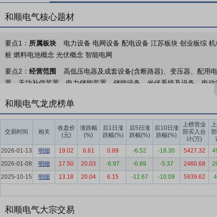
和顺电气核心题材
要点1：
所属板块
电力设备 电网设备 配电设备 江苏板块 创业板综 机构
桩 燃料电池概念 光伏概念 智能电网
要点2：
经营范围
高低压电器及成套设备(含断路器)、变压器、配用
置、无功补偿装置、电力储能装置、储能设备、光伏系统及设备、电动
电装置的研发、制造、销售;并提供相关产品的方案设计、安装、调试及其
和顺电气龙虎榜单
造;微特电机及组件销售;技术服务、技术开发、技术咨询、技术交流、
活动)
上榜营业
上
收盘价
涨跌幅
后1日涨
后5日涨
后10日涨
交易时间
相关
部买入合
部
要点3：
电力成套设备业务
公司自成立以来一直致力于电力成套设备
(元)
(%)
跌幅(%)
跌幅(%)
跌幅(%)
计(万)
要产品为高低压电器及成套设备、电工器材、电力滤波装置、无功补偿
2026-01-13
明细
19.02
6.61
0.89
-6.52
-18.30
5427.32
4
设备及配电系统解决方案。随着智能电网建设需求快速增长，公司进一
2026-01-08
明细
17.50
20.03
-6.97
-0.69
-5.37
2460.68
2
网的可靠水平、智能水平及环保水平。
2025-10-15
明细
13.18
20.04
6.15
-12.67
-10.09
5939.62
4
要点4：
新能源储充装置业务
报告期内，公司积极开展移动储能综合
体，是国际领先的可移动式综合储能解决方案。它具备快速部署、灵活
盖、电网薄弱的钻井、压裂、采油等偏远作业场景，本系统可全面替代
和顺电气大宗交易