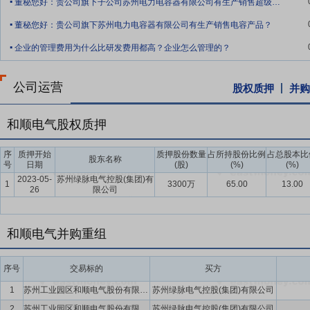
董秘您好：贵公司旗下子公司苏州电力电容器有限公司有生产销售超级电容产品？
三角地区建筑光伏一体化新增装机占比达35%。电价市场化改革倒逼电站
.
向“技术+服务”竞争新阶段转型。
董秘您好：贵公司旗下苏州电力电容器有限公司有生产销售电容产品？
.
要点9：
技术优势
公司长期深耕输配电设备制造行业，立足自主研发
企业的管理费用为什么比研发费用都高？企业怎么管理的？
才队伍，为国家高新技术企业。公司重视技术研发工作，战略定位为具
电动汽车充电站解决方案，产品满足国家充电设备相关标准，符合国家
公司运营
股权质押
并购
要点10：
产业链业务协同优势
公司在起步阶段专注于电力成套设备的
质量产品及相关技术是公司发展基石；同时积极把握住行业大发展契机
和顺电气股权质押
运营、一二次设备融合、售电领域及电力设备运营维护、新能源储充装
序
质押开始
质押股份数量
占所持股份比例
占总股本比
要点11：
重要股东引进优势
2022年11月，绿脉电气成为公司新
股东名称
号
日期
(股)
(%)
(%)
2023-05-
苏州绿脉电气控股(集团)有
要点12：
品牌优势
公司在智能配电设备领域和新能源光伏发电、新能
1
3300万
65.00
13.00
26
限公司
量标准，能够为客户提供定制化设备布局、高效率安装调试。
要点13：
人才与管理优势
公司拥有完善营销服务体系和一支高素质销
和顺电气并购重组
为中心，在全国设立多个分公司和子、孙公司作为客户中心和营销服务
理措施，是公司提升产品销量、品牌价值以及顾客满意度、忠诚度的有
序号
交易标的
买方
1
苏州工业园区和顺电气股份有限公司
苏州绿脉电气控股(集团)有限公司
2
苏州工业园区和顺电气股份有限公司
苏州绿脉电气控股(集团)有限公司