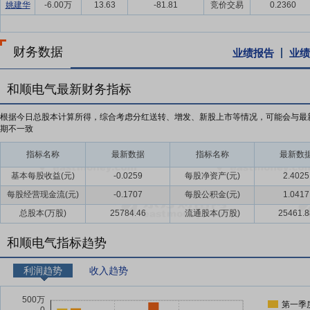
姚建华
-6.00万
13.63
-81.81
竞价交易
0.2360
财务数据
业绩报告
业绩
和顺电气最新财务指标
根据今日总股本计算所得，综合考虑分红送转、增发、新股上市等情况，可能会与最
期不一致
指标名称
最新数据
指标名称
最新数
基本每股收益(元)
-0.0259
每股净资产(元)
2.4025
每股经营现金流(元)
-0.1707
每股公积金(元)
1.0417
总股本(万股)
25784.46
流通股本(万股)
25461.8
和顺电气指标趋势
利润趋势
收入趋势
第一季