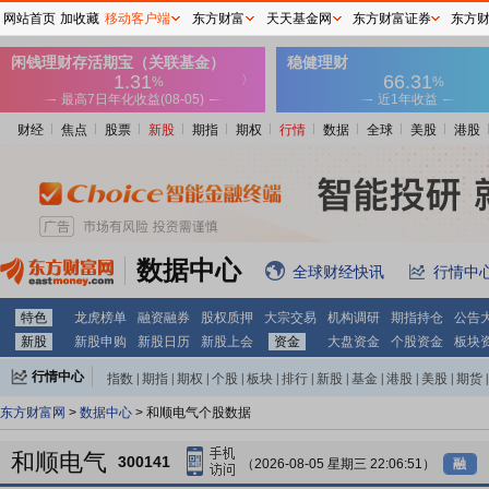
网站首页
加收藏
移动客户端
东方财富
天天基金网
东方财富证券
东方
财经
焦点
股票
新股
期指
期权
行情
数据
全球
美股
港股
数据中心
全球财经快讯
行情中
特色
龙虎榜单
融资融券
股权质押
大宗交易
机构调研
期指持仓
公告
新股
新股申购
新股日历
新股上会
资金
大盘资金
个股资金
板块
行情中心
指数
|
期指
|
期权
|
个股
|
板块
|
排行
|
新股
|
基金
|
港股
|
美股
|
期货
|
外汇
|
黄金
|
自选股
|
自选基金
东方财富网
>
数据中心
> 和顺电气个股数据
和顺电气
300141
（2026-08-05 星期三 22:06:51）
融