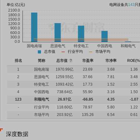
单位:
亿(元)
电网设备
共
143
只
总市值
行业平均
市场平均
排名
简称
总市值
?
市盈率
市净率
ROE(%
1
国电南瑞
1970.99亿
23.69
3.68
1.36
2
思源电气
1259.55亿
37.66
7.81
3.48
3
特变电工
1093.42亿
17.73
1.52
2.55
4
中国西电
738.64亿
55.90
3.16
1.50
123
和顺电气
26.97亿
-66.85
4.35
-1.07
-
行业平均
118.60亿
78.97
5.80
1.22
-
市场平均
203.92亿
135.26
6.54
0.61
深度数据