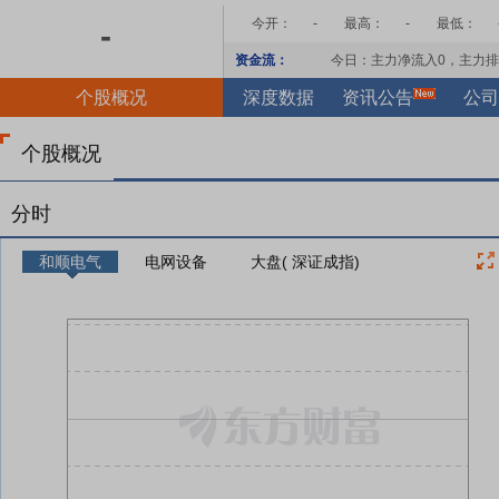
今开：
-
最高：
-
最低：
-
资金流：
今日：主力净流入
0
，主力排
个股概况
深度数据
资讯公告
公司
个股概况
分时
和顺电气
电网设备
大盘( 深证成指)