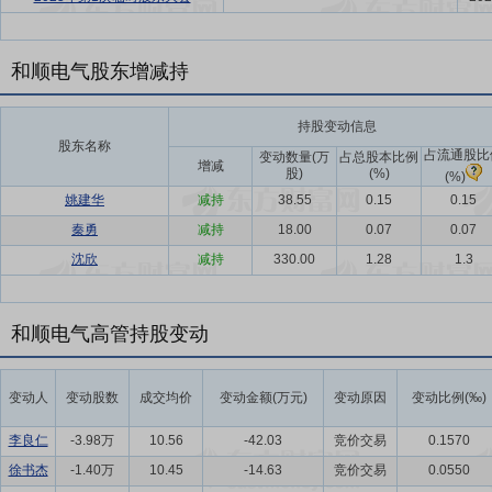
和顺电气股东增减持
持股变动信息
股东名称
占流通股比
变动数量(万
占总股本比例
增减
股)
(%)
(%)
姚建华
减持
38.55
0.15
0.15
秦勇
减持
18.00
0.07
0.07
沈欣
减持
330.00
1.28
1.3
和顺电气高管持股变动
变动人
变动股数
成交均价
变动金额(万元)
变动原因
变动比例(‰)
李良仁
-3.98万
10.56
-42.03
竞价交易
0.1570
徐书杰
-1.40万
10.45
-14.63
竞价交易
0.0550