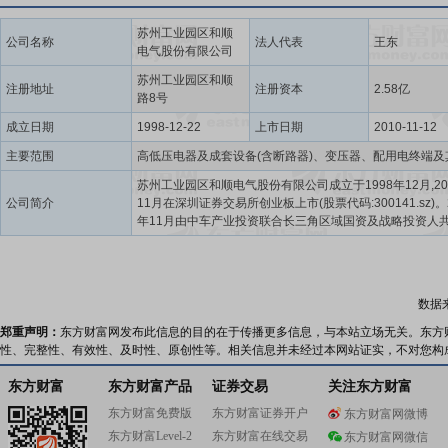
苏州工业园区和顺
公司名称
法人代表
王东
电气股份有限公司
苏州工业园区和顺
注册地址
注册资本
2.58亿
路8号
成立日期
1998-12-22
上市日期
2010-11-12
主要范围
苏州工业园区和顺电气股份有限公司成立于1998年12月,20
公司简介
11月在深圳证券交易所创业板上市(股票代码:300141.sz)。2
年11月由中车产业投资联合长三角区域国资及战略投资人
立的中城工业集团实控经营,公司发展定位为具备核心竞争
能源及电气综合应用方案解决者和成套设备供应服务商,将
智慧能源电气科技为世界提供源源不断优质清洁能源动力!
围包括高低压电器及成套设备,光伏、储能、氢能装备等。
数据
量稳定可靠,服务网络辐射全国;产品做细做精,服务做专做
始终把顾客满意作为自身发展追求目标,严格按照ISO9000
郑重声明：
东方财富网发布此信息的目的在于传播更多信息，与本站立场无关。东方
理体系运行,坚持“销售做深做透,产品做细做精,服务做专做诚
性、完整性、有效性、及时性、原创性等。相关信息并未经过本网站证实，不对您构
“产品质量国内一流,产品服务超越同行”。
东方财富
东方财富产品
证券交易
关注东方财富
东方财富免费版
东方财富证券开户
东方财富网微博
东方财富Level-2
东方财富在线交易
东方财富网微信