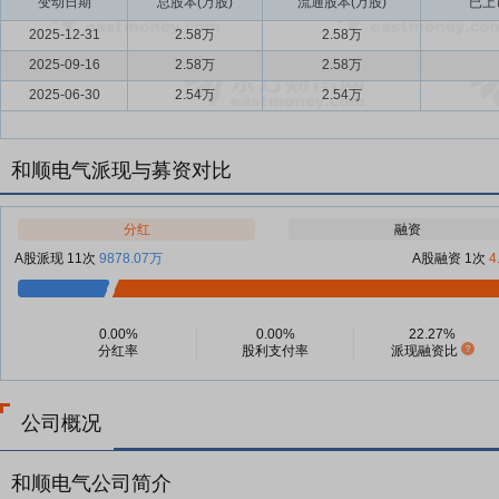
变动日期
总股本(万股)
流通股本(万股)
已上
2025-12-31
2.58万
2.58万
2025-09-16
2.58万
2.58万
2025-06-30
2.54万
2.54万
和顺电气派现与募资对比
分红
融资
A股派现 11次
9878.07万
A股融资 1次
4
0.00%
0.00%
22.27%
分红率
股利支付率
派现融资比
公司概况
和顺电气公司简介