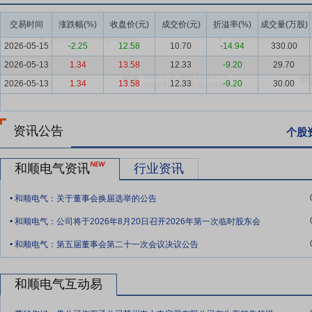
直接降低运营成本，实现环保与经济效益的双重提升。依托模块化架构
功率不间断供电，同时配套智慧运维管控体系，实现设备全生命周期可
交易时间
涨跌幅(%)
收盘价(元)
成交价(元)
折溢率(%)
成交量(万股)
电等场景中发挥重要作用。
2026-05-15
-2.25
12.58
10.70
-14.94
330.00
要点5：
新能源光伏发电及EPC工程总承包业务
随着新能源产业发展，
2026-05-13
1.34
13.58
12.33
-9.20
29.70
（EPC）等业务,并于2018年启动投资建设运营光伏发电项目，重点
2026-05-13
1.34
13.58
12.33
-9.20
30.00
要点6：
电力设备行业
电网是我国重要的基础设施之一，总体投资规
加，我国对电网的投资整体维持高位并稳步发展。2025年国家电网投资首次
资讯公告
个股
8,250亿元，创历史新高。相对于2024年实际完成投资7,822亿元相比
要点7：
新能源储充装置行业
储能系统是电力系统中的重要组成部分
和顺电气资讯
行业资讯
多余的能量，在需求高峰期释放出来以平衡供需关系，提高电力系统的
.
碳排放。近年来，为贯彻双碳战略，国家政策对储能行业给予重点支持
和顺电气：关于董事会换届选举的公告
.
量发展行动方案（征求意见稿）》等。在政策推动下，新型储能行业迎
和顺电气：公司将于2026年8月20日召开2026年第一次临时股东会
水蓄能技术，在响应速度等多项性能参数上更具优势。电化学储能已经
.
储能是电力系统中的关键一环，可以应用在“发、输、配、用”任意一
和顺电气：第五届董事会第二十一次会议决议公告
时可缓解企业和用户用电压力，促进电网的升级扩容；在用电环节，可
和顺电气互动易
要点8：
新能源光伏发电行业
2025年新增光伏装机316.57GW（集
产能周期，多晶硅与组件价格企稳回升，落后产能加速出清。《关于大
.