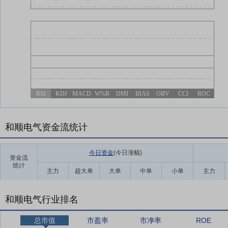
RSI
KDJ
MACD
W%R
DMI
BIAS
OBV
CCI
ROC
和顺电气资金流统计
今日资金
(今日涨幅
)
资金流
统计
主力
超大单
大单
中单
小单
主力
和顺电气行业排名
总市值
市盈率
市净率
ROE