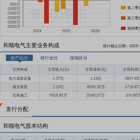
第二季
第三季
第四季
和顺电气主要业务构成
统计截止日期：
2025-
按产品分
按行业分
按地区分
主营构成
主营收入(元)
主营成本(元)
主营利润(
电力成套设备
1.37亿
1.19亿
1837.4
储充装置
1.12亿
9500.32万
1716.8
安装施工
5910.92万
5540.07万
370.85
发行分配
和顺电气股本结构