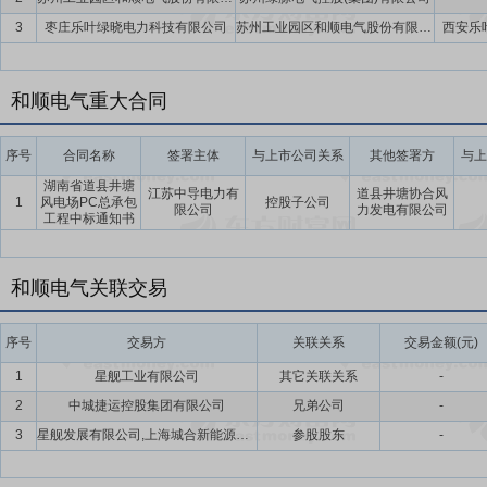
3
枣庄乐叶绿晓电力科技有限公司
苏州工业园区和顺电气股份有限公司
西安乐
和顺电气重大合同
序号
合同名称
签署主体
与上市公司关系
其他签署方
与上
湖南省道县井塘
江苏中导电力有
道县井塘协合风
1
风电场PC总承包
控股子公司
限公司
力发电有限公司
工程中标通知书
和顺电气关联交易
序号
交易方
关联关系
交易金额(元)
1
星舰工业有限公司
其它关联关系
-
2
中城捷运控股集团有限公司
兄弟公司
-
3
星舰发展有限公司,上海城合新能源科技有限公司
参股股东
-