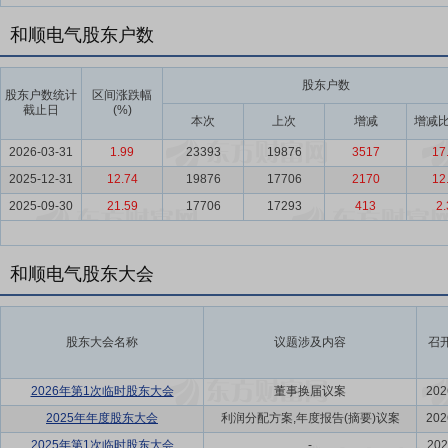
和顺电气股东户数
股东户数
股东户数统计
区间涨跌幅
截止日
(%)
本次
上次
增减
增减比
2026-03-31
1.99
23393
19876
3517
17
2025-12-31
12.74
19876
17706
2170
12
2025-09-30
21.59
17706
17293
413
2.
和顺电气股东大会
股东大会名称
议题涉及内容
召
2026年第1次临时股东大会
董事换届议案
202
2025年年度股东大会
利润分配方案,年度报告(摘要)议案
202
2025年第1次临时股东大会
-
202