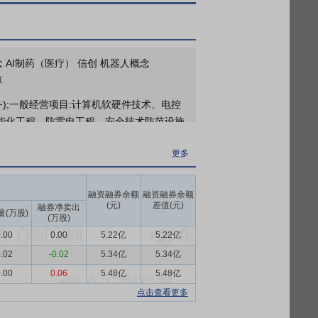
6年第一次临时股东大会
概念 AI制药（医疗） 信创 机器人概念
算
);一般经营项目:计算机软硬件技术、电控
智能化工程、防雷电工程、安全技术防范设施
教仪器设备、教学器材、医疗器械销售;自营
更多
部门批准后方可开展经营活动)。
技术，持续推进智能化产品创新与落地。
融资融券余额
融资融券余额
(元)
差值(元)
融券净卖出
量(万股)
(万股)
，保障医保资金高效利用。
.00
0.00
5.22亿
5.22亿
向，深度布局智慧民生与智慧能源赛道。智慧
.02
-0.02
5.34亿
5.34亿
决方案。2025年，公司将依托“AI+大
.00
0.06
5.48亿
5.48亿
智慧能源板块聚焦电力行业数字化转型，为
点击查看更多
能管控等系统建设。围绕“数据要素×人工智