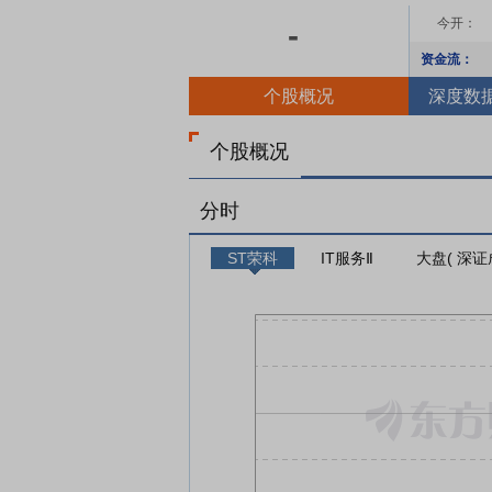
今开：
-
资金流：
个股概况
深度数
个股概况
分时
ST荣科
IT服务Ⅱ
大盘( 深证