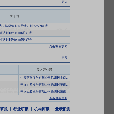
更多
出台的各项行业政策逐步进入落地实施关键
上榜原因
能力成为吸引客户、立足行业的根本，并构
内，涨幅偏离值累计达到30%的证券
幅达到15%的前5只证券
市场布局策略，对外市场拓展能力持续强化，
幅达到15%的前5只证券
点击查看更多
周期的服务体系形成客户黏性。
更多
构建对外产业生态协同体系，通过资源共享
部
卖方营业部
，同时沉淀了一批优质的政企客户资源，品
中泰证券股份有限公司徐州民主南...
中泰证券股份有限公司徐州民主南...
上海今创信息技术有限公司100%的股权,交
中泰证券股份有限公司徐州民主南...
,其中1.8亿元以股份方式支付,合计发行股份为
点击查看更多
8,000万元。今创信息主营业务为病案管理
。
研报
行业研报
机构评级
业绩预测