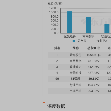
单位:
亿(元)
总市值
行业平均
排名
简称
总市值
?
市
1
紫光股份
1056.51亿
4
2
南网数字
781.88亿
11
3
软通动力
442.96亿
82
4
宏景科技
427.48亿
12
90
ST荣科
40.11亿
-1
-
行业平均
104.77亿
16
-
市场平均
203.92亿
13
深度数据