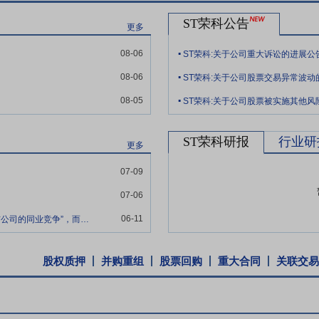
州视翰高速发展的一年,在巩固既有产品市场占有率的同时,积极开拓新产品
ST荣科公告
医院信息化市场,逐步形成了以软硬件一体化、全业务医疗流程服务为代表的
更多
发方面也远远高于往年,公司的易捷远程系列产品、互联网医疗产品、物联
.
08-06
ST荣科:关于公司重大诉讼的进展公
基于人脸识别的门诊控费平台等产品已经接近或者完成开发,正在逐步进入
.
出,信息安全已上升至国家战略,自主可控,国产化替代已成为必然趋势。
08-06
ST荣科:关于公司股票交易异常波动
.
,确保患者信息安全,避免健康、医疗数据外泄已势在必行。神州视翰20
08-05
ST荣科:关于公司股票被实施其他
安可环境改造的巨大商机。神州视翰已经为国内2000家医院提供信息化
件设计上,神州视翰充分开放,与国内领先的IT企业共同合作,打造一流的
ST荣科研报
行业研
晶晨、全志、Mstar等,在源头上确保核心自主可控;在硬件方案设计上
更多
代产品;在应用软件层级,则与国内的绝大多数HIS厂商,包括东华、东软
07-09
、江森、京东方、创智等企业紧密合作,共同实现商业价值。
07-06
既定规划,抓住我国医疗信息化,特别是急危重症信息化发展的大好机遇,
救大项目建设市场热点,拓展优质渠道,促进销售,提高市场占有率。进一步
06-11
董秘您好，请问回复中特意强调“不存在影响上市公司的同业竞争”，而非简单的“不存在
合作,进一步加强了渠道建设。与业界专家合作,初步形成数个协同救治服务
化管理功能,深度满足客户业务需求,将手术室管理、医生行为管理、数字化
股权质押
并购重组
股票回购
重大合同
关联交易
统,将成为新的销售亮点,旨在快速占领国内日间手术市场,提高市场占有率
,继续保持重症临床信息化第一品牌的地位。利用优质客户资源,立足重症医
项目交付速度的同时,不断提高产品化程度,优化用户体验,从而进一步提升