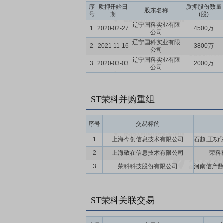
宣传力度,加强销售力量,与广泛的渠道建立
序
质押开始日
质押股份数量
股东名称
号
期
(股)
辽宁国科实业有限
1
2020-02-27
4500万
公司
辽宁国科实业有限
2
2021-11-16
3800万
公司
辽宁国科实业有限
3
2020-03-03
2000万
公司
ST荣科并购重组
序号
交易标的
1
上海今创信息技术有限公司
2
上海敬在信息技术有限公司
荣科
3
荣科科技股份有限公司
ST荣科关联交易