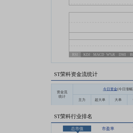
RSI
KDJ
MACD
W%R
DMI
B
ST荣科资金流统计
今日资金
(今日涨幅
资金流
统计
主力
超大单
大单
ST荣科行业排名
总市值
市盈率