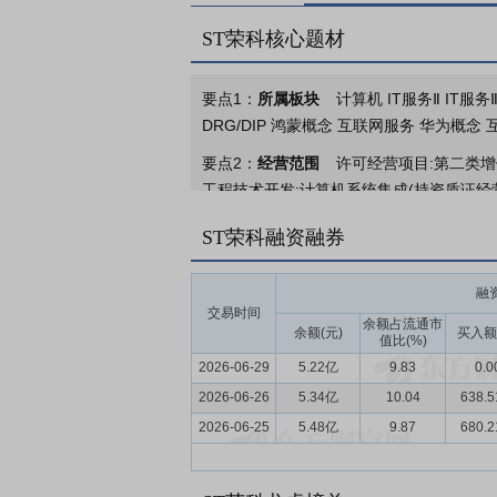
ST荣科核心题材
要点1：
所属板块
计算机 IT服务Ⅱ IT服
DRG/DIP 鸿蒙概念 互联网服务 华为概
要点2：
经营范围
许可经营项目:第二类
工程技术开发;计算机系统集成(持资质证
工程、弱电工程设计、施工,计算机房装修及
ST荣科融资融券
和代理各类商品和技术的进出口,但国家限
要点3：
智慧医院业务
公司聚焦急诊、重
融
2025年完成数据工程与知识工程双轮驱
交易时间
余额占流通市
余额(元)
买入额
值比(%)
要点4：
智慧平台业务
公司承建卫健委及
2026-06-29
5.22亿
9.83
0.0
要点5：
智慧城市业务
公司践行“解决方
2026-06-26
5.34亿
10.04
638.
民生领域聚焦智慧医保、数字人社两大核心板
2026-06-25
5.48亿
9.87
680.
数据”技术底座构建智慧民生保障体系，并
电力企业提供数字电网全场景应用服务，已
能”技术方向，推动能源全链路监测与智能