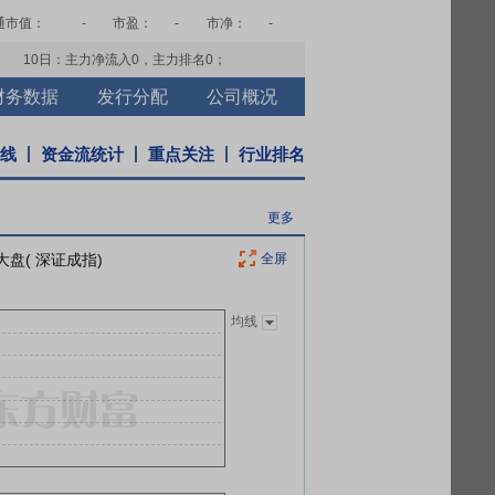
通市值：
-
市盈：
-
市净：
-
10日：主力净流入
0
，主力排名
0
；
财务数据
发行分配
公司概况
K线
资金流统计
重点关注
行业排名
更多
大盘( 深证成指)
全屏
均线