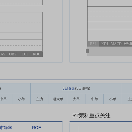
RSI
KDJ
MACD
W%
IAS
OBV
CCI
ROC
)
5日资金
(5日涨幅
)
中单
小单
主力
超大单
大单
中单
小单
主
ST荣科重点关注
市净率
ROE