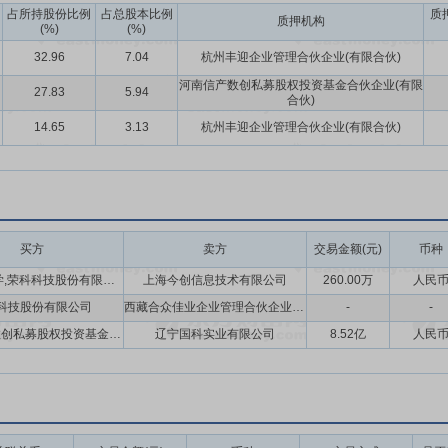
合作。同时,通过提高产品化程度、加强实施项目管理,积极提高交付能力
占所持股份比例
占总股本比例
质
质押机构
(%)
(%)
32.96
7.04
杭州丰迎企业管理合伙企业(有限合伙)
河南信产数创私募股权投资基金合伙企业(有限
27.83
5.94
合伙)
14.65
3.13
杭州丰迎企业管理合伙企业(有限合伙)
买方
卖方
交易金额(元)
币种
石超,王功学,荣科科技股份有限公司,徐州瀚举创业投资合伙企业(有限合伙)
上海今创信息技术有限公司
260.00万
人民
科技股份有限公司
西藏合众佳业企业管理合伙企业(有限合伙),上海敬在纤凝企业管理服务合伙企业(有限合伙),杨佳木,上海秀而繁阴科技有限公司,上海敬一兆业信息技术合伙企业(有限合伙)
-
-
河南信产数创私募股权投资基金合伙企业(有限合伙)
辽宁国科实业有限公司
8.52亿
人民