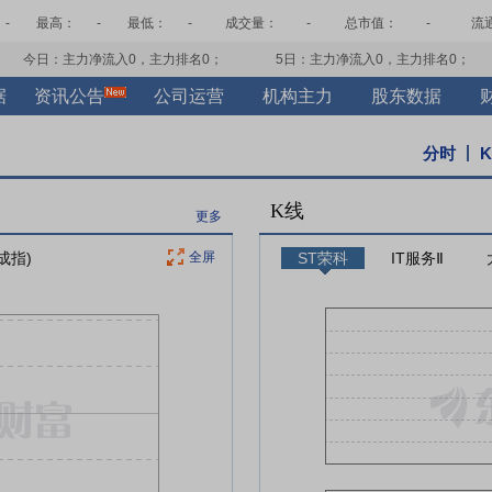
-
最高：
-
最低：
-
成交量：
-
总市值：
-
流
今日：主力净流入
0
，主力排名
0
；
5日：主力净流入
0
，主力排名
0
；
据
资讯公告
公司运营
机构主力
股东数据
分时
K线
更多
成指)
全屏
ST荣科
IT服务Ⅱ