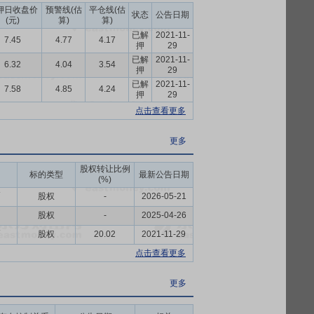
,达到高效服务客户的目的。
押日收盘价
预警线(估
平仓线(估
状态
公告日期
(元)
算)
算)
已解
2021-11-
7.45
4.77
4.17
押
29
已解
2021-11-
6.32
4.04
3.54
押
29
已解
2021-11-
7.58
4.85
4.24
押
29
点击查看更多
更多
股权转让比例
标的类型
最新公告日期
(%)
币
股权
-
2026-05-21
股权
-
2025-04-26
币
股权
20.02
2021-11-29
点击查看更多
更多