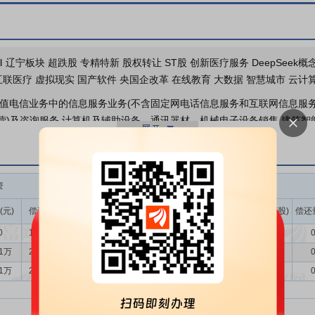
于2026-06-26召开202
务Ⅲ 辽宁板块 超跌股 专精特新 股权转让 ST股 创新医疗服务 DeepSeek
念 互联医疗 虚拟现实 国产软件 央国企改革 在线教育 大数据 智慧城市 云计
增值电信业务中的信息服务业务(不含固定网电话信息服务和互联网信息服务
经营)及咨询服务,计算机及辅助设备、通讯器材、机械电子设备销售,建筑
综合布线(上述项目持资质证经营),计算机系统维护,多媒体教学设备、特
定公司经营或禁止进出口的商品和技术除外。(依法须经批准的项目,经相关
症、围术期等临床核心场景，深度融合5G、物联网、大数据与人工智能
资
融券
动技术体系的构建，临床信息系统数智化转型进入快车道。
(元)
偿还额(元)
净买入(元)
余额(元)
余量(万股)
卖出量(万股)
偿还
医保局区域级平台，平台整合了DRG/DIP医保运营监管、智能审核系统
0
1143.89万
-1143.89万
8.10万
0.98
0.00
0
案+平台+服务”核心模式，聚焦软件开发、云服务、系统集成三大业务方
51万
2056.46万
-1417.95万
8.10万
0.98
0.00
0
块，为人社快办、社保一卡通、医保长护险、医保飞检等场景提供智能化解
21万
2164.47万
-1484.26万
8.64万
1.00
0.06
0
成功落地医保数智人、AI电子病历审核、智能客服、智能BI等创新应用。
落地业扩全流程管控、政企互联场景接入、信通流程线上化及检修作业智
调控，助力电力客户全面提升供电服务能力与数字化水平。