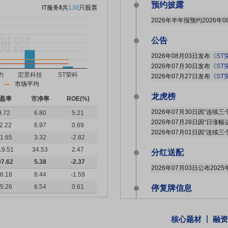
预约披露
IT服务Ⅱ
共
138
只股票
2026年半年报预约2026年0
公告
2026年08月03日发布
《ST
2026年07月30日发布
《ST
2026年07月27日发布
《ST荣
市场平均
龙虎榜
盈率
市净率
ROE(%)
9.72
6.80
5.21
2026年07月28日因“日涨
2.22
6.97
0.69
1.65
3.32
-2.82
19.51
34.53
2.47
分红送配
07.62
5.38
-2.37
6.18
8.44
-1.59
5.26
6.54
0.61
停复牌信息
核心题材
融资
股东大会