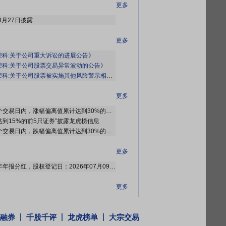
更多
8月27日披露
更多
荣科:关于公司重大诉讼的进展公告》
荣科:关于公司股票交易异常波动的公告》
科:关于公司股票被实施其他风险警示相关事项的进展公告》
更多
2026年07月30日因“连续三个交易日内，涨幅偏离值累计达到30%的证券”披露龙虎榜信息
幅达到15%的前5只证券”披露龙虎榜信息
2026年07月01日因“连续三个交易日内，跌幅偏离值累计达到30%的证券”等披露龙虎榜信息
更多
2026年07月03日公布2025年年报分红，股权登记日：2026年07月09日；除权除息日：2026年07月10日；分配方案：10派0.15元(含税,扣税后0.135元)[正式]
更多
因刊登重要公告停牌一天，2026年06月29日 9:30-2026年06月29日 15:00停牌
融券
千股千评
龙虎榜单
大宗交易
更多