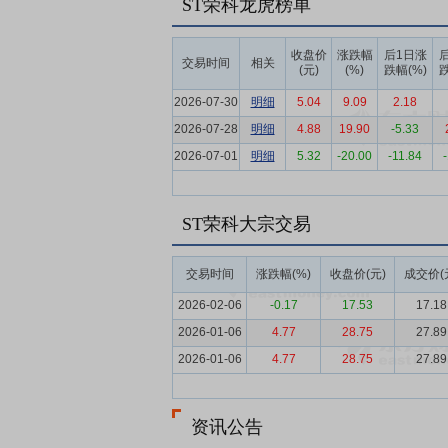
ST荣科龙虎榜单
要点6：
医疗信息化行业
医疗信息化行业
阶段，顶层设计持续加码发力，引领全行业
收盘价
涨跌幅
后1日涨
交易时间
相关
(元)
(%)
跌幅(%)
跌
要点7：
深厚的行业积淀与前瞻性的技术融
2026-07-30
明细
5.04
9.09
2.18
建了“研发布局+技术积累+产品落地”的全
2026-07-28
明细
4.88
19.90
-5.33
要点8：
全国化的市场布局与深度渗透
公
2026-07-01
明细
5.32
-20.00
-11.84
成为在行业内扩大市场份额的关键。
要点9：
全国化的销服融合一体化能力
公
ST荣科大宗交易
要点10：
开放共赢的产业生态协同能力
与能力互补提升整体市场竞争力。
交易时间
涨跌幅(%)
收盘价(元)
成交价(
要点11：
高端品牌与优质客户资源的壁垒
2026-02-06
-0.17
17.53
17.18
牌与客户资源相互赋能，形成了难以复制的
2026-01-06
4.77
28.75
27.89
要点12：
拟逾3.4亿元收购今创信息100%
2026-01-06
4.77
28.75
27.89
易价格暂定为3.4亿-3.5亿元。本次发行股
2,452.3156万股。同时,公司拟采用
信息系统和医疗大数据分析及应用的研发、
资讯公告