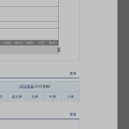
R
DMI
BIAS
OBV
CCI
ROC
更多
10日资金
(10日涨幅
)
力
超大单
大单
中单
小单
更多