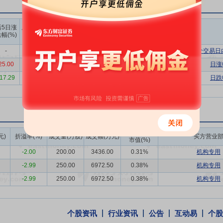
政策环境呈现出延续与深化并重、规范与前瞻统一的双重鲜明特征，此前
上榜营业
上榜营业
上榜营业
向规范化、高质量发展方向稳步迈进。
后5日涨
后10日涨
部买入合
部卖出合
部买卖净
幅(%)
跌幅(%)
计(万)
计(万)
额合计(万)
合能力
作为技术驱动型企业，公司以AI+医疗健康为核心，其技术产品
-
-
6469.86
6584.18
-114.31
连续三个交易日
链条对外技术竞争力体系。
25.00
-
2636.97
2187.18
449.79
日涨
司突破区域限制，构建“核心区域攻坚+全国网络拓展+高端市场卡位”的
-17.29
-18.79
329.20
368.04
-38.84
日跌
司打造“销售+服务”一体化的对外服务能力，以标准化、数字化、全生命
公司秉持开放合作理念，主动对接行业上下游、头部企业及股东方资源，
成交额/流通
元)
折溢率(%)
成交量(万股)
成交额(万元)
买方营业
市值(%)
能力
公司通过技术创新、优质服务、行业奖项积累形成了高端品牌形象
-2.00
200.00
3436.00
0.31%
机构专用
对外竞争壁垒。
-2.99
250.00
6972.50
0.38%
机构专用
股权
2018年5月4日公告,公司拟以发行股份及支付现金相结合的方式购买
-2.99
250.00
6972.50
0.38%
机构专用
份购买资产的发行价格为7.34元/股,按照交易价格的平均数3.45亿元测算
询价方式向不超过5名符合条件的特定对象非公开发行股份募集配套资金不超过1
销售、技术服务,是国内最早涉足医疗病案管理软件领域的专业厂商之一
个股资讯
行业资讯
公告
互动易
个股