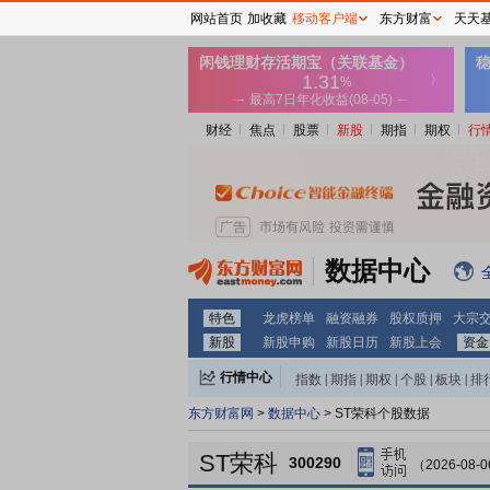
网站首页
加收藏
移动客户端
东方财富
天天
财经
焦点
股票
新股
期指
期权
行
数据中心
特色
龙虎榜单
融资融券
股权质押
大宗
新股
新股申购
新股日历
新股上会
资金
行情中心
指数
|
期指
|
期权
|
个股
|
板块
|
排
东方财富网
>
数据中心
> ST荣科个股数据
ST荣科
300290
（2026-08-