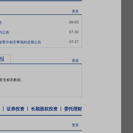
,积极融合新技术。神州视翰一直秉承“以产品
核心竞争力,已经成为医院信息化细分领域的
更多
电子床头卡产品、护理信息平台、移动护理及
08-03
告
市场形成销售。可以预期,新产品成为公司
医疗信息已经被划为3级安全等级,因此,在医
07-30
的公告
19年已经启动旗下所有信息化产品安可环境
07-27
风险警示相关事项的进展公告
产品及服务,产品涵盖医院的智慧门诊,数字
医疗信息服务产品。在硬件芯片设计上,通过
报
,与旷视、图灵、科大讯飞、朗国、芯智、小先
更多
、卫宁、创慧、医惠等建立起良好的合作关
暂无相关数据...
加大力量,快速发展。在急诊信息化及急救管理
完善急救管理信息化解决方案,建立了多家样
模式的创新,并取得积极进展。在手术麻醉临
手术室进行整合,形成完整的手术室整体解
证券投资
长期股权投资
委托理财
。同时,米健借助过硬的软件质量和良好的售
学发展需要,持续深入挖掘产品需求;并采
更多
产品市场竞争力。在市场拓展方面,加大市场