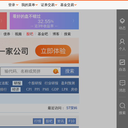
登录
我的菜单
证券交易
基金交易
动态
债券
视频
股吧
基金吧
博客
搜索
个人
自选
2
2
红送配
研报
个股研报
行业研报
盈利预测
排行
经济
CPI
PPI
PMI
GDP
LPR
房价
消息
最近访问：
ST荣科
搜索
行情
股吧
资讯
F10