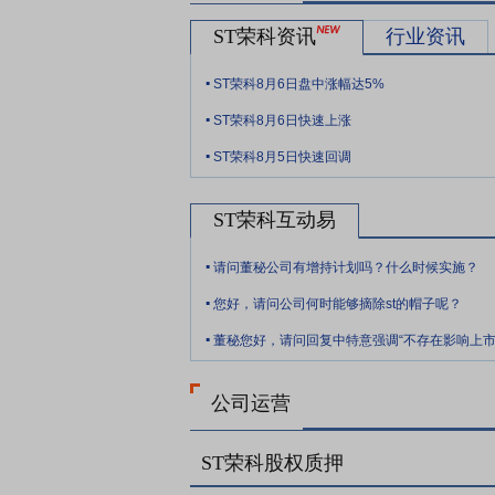
要点13：
子公司神州视翰
2019年是神
ST荣科资讯
行业资讯
为核心,以市场为先导”的经营理念,扎根
行业龙头企业。公司2019年在新产品研
.
ST荣科8月6日盘中涨幅达5%
护理管理系统、血液净化全流程管理系统、
.
未来增长的新引擎。随着信息安全问题日益突
ST荣科8月6日快速上涨
.
院推进国产化替代,实现安全可靠、自主可控
ST荣科8月5日快速回调
下的升级改造立项,抓住未来医院信息化实现
病房,远程医疗等诸多业务应用场景。在软硬
ST荣科互动易
与国内主流芯片公司合作,如海思、瑞芯微、
.
等国内优秀的方案商深度合作,共同开发新一
请问董秘公司有增持计划吗？什么时候实施？
系;在系统集成方面,与太极、同方、紫光
.
您好，请问公司何时能够摘除st的帽子呢？
要点14：
子公司 米健
报告期内,米健按照
.
领域,米健利用多年积累的优势,抓住急诊急
板医院,初步形成快速交付能力;通过战略
床信息化领域,米健一方面加强产品的精细
公司运营
决方案;另一方面,新开发的日间手术管理系
后服务提高了市场口碑。在重症信息化领域
ST荣科股权质押
用全新的技术架构,在有效提升技术研发及