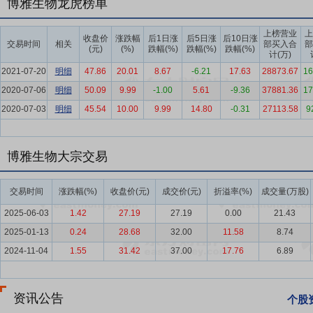
博雅生物龙虎榜单
要点6：
博雅欣和化学药业务
博雅欣和在2014年成立，主营业务为
上榜营业
上
了以西他沙星项目、他汀类项目为核心的原料制剂一体化发展策略，但
收盘价
涨跌幅
后1日涨
后5日涨
后10日涨
交易时间
相关
部买入合
部
(元)
(%)
跌幅(%)
跌幅(%)
跌幅(%)
现规模化生产，导致业绩未达预期，博雅欣和处于持续亏损状态。报告
计(万)
2021-07-20
明细
47.86
20.01
8.67
-6.21
17.63
28873.67
16
要点7：
血液制品行业
我国血液制品的生产始于20世纪60年代。鉴
2020-07-06
明细
50.09
9.99
-1.00
5.61
-9.36
37881.36
17
产质量等方面均实施了严格措施，引导行业规范、有序发展。截至目前，
2020-07-03
年来，受经济持续增长、医保覆盖范围扩大、人口老龄化加剧以及临床
明细
45.54
10.00
9.99
14.80
-0.31
27113.58
9
据市场研究机构数据显示，2025年市场规模约650亿元，预计2030
长、人源性新品持续获批以及人血白蛋白进口规模扩大，导致白蛋白、
博雅生物大宗交易
围、DRG/DIP改革、医保控费以及药品重点监控合理用药等措施，
血液制品行业增速或将放缓。
交易时间
涨跌幅(%)
收盘价(元)
成交价(元)
折溢率(%)
成交量(万股)
要点8：
生化类药物行业
生化类药物行业：生化类药物一般是指从动
2025-06-03
1.42
27.19
27.19
0.00
21.43
质，如氨基酸、多肽、蛋白质、酶、辅酶、多糖、核苷酸、脂和生物胺
2025-01-13
0.24
28.68
32.00
11.58
8.74
果，达到预防和治疗疾病的目的。人口老龄化趋势导致肌肉骨骼药物需
2024-11-04
1.55
31.42
37.00
17.76
6.89
要点9：
控股股东资源禀赋与管理赋能
公司实际控制人华润集团是国
康、产业金融、科技及新兴产业6大领域。公司控股股东华润医药是中
风险管理及政府资源的嫁接等各方面，给予了公司极大的支持与赋能，
资讯公告
个股