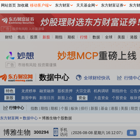
网站首页
加收藏
移动客户端
东方财富
天天基金网
东方财富证券
东方
财经
焦点
股票
新股
期指
期权
行情
数据
全球
美股
港股
数据中心
全球财经快讯
行情中
特色
龙虎榜单
融资融券
股权质押
大宗交易
机构调研
期指持仓
公告
新股
新股申购
新股日历
新股上会
资金
大盘资金
个股资金
板块
行情中心
指数
|
期指
|
期权
|
个股
|
板块
|
排行
|
新股
|
基金
|
港股
|
美股
|
期货
|
外汇
|
黄金
|
自选股
|
自选基金
东方财富网
>
数据中心
> 博雅生物个股数据
博雅生物
300294
（2026-08-08 星期六 16:12:07）
融