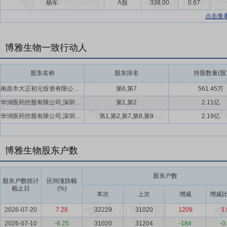
杨军
A股
338.00
0.67
点击查
博雅生物一致行动人
股东名称
股东排名
持股数量(股
南昌市大正初元投资有限公司,廖昕晰
第6,第7
561.45万
华润医药控股有限公司,深圳市高特佳创业投资集团有限公司
第1,第2
2.11亿
华润医药控股有限公司,深圳市高特佳创业投资集团有限公司,抚州嘉颐投资合伙企业(有限合伙),南昌市大正初元投资有限公司,廖昕晰
第1,第2,第7,第8,第9
2.19亿
博雅生物股东户数
股东户数
股东户数统计
区间涨跌幅
截止日
(%)
本次
上次
增减
增减比
2026-07-20
7.28
32229
31020
1209
3.
2026-07-10
-6.25
31020
31204
-184
-0