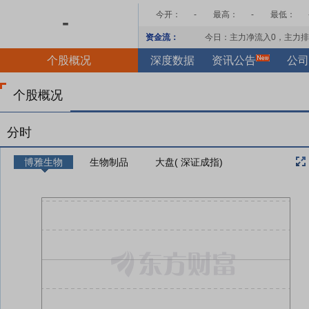
今开：
-
最高：
-
最低：
-
资金流：
今日：主力净流入
0
，主力排
个股概况
深度数据
资讯公告
公司
个股概况
分时
博雅生物
生物制品
大盘( 深证成指)