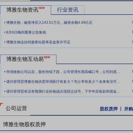
要点10：
明确的战略规划
公司将始终坚持“成为世界一流血液制品企
博雅生物资讯
行业资讯
要点11：
优秀的浆站拓展、血浆采集能力
公司是全国少数几家三类产
.
业。华润集团成为公司实际控制人后，在新浆站申请、资源嫁接、浆站
博雅生物：融资净买入143.51万元，融资余额4.49亿元
发展体系标准化等措施，提升浆站运营管理水平，并创新业务发展模式
.
建浆站建设标准化流程，缩短浆站建设周期，以尽快实现原料采集。
8月6日晚间重要公告集锦
.
要点12：
博雅生物达拉特旗浆站获单采血浆许可证
雄厚的研发实力
公司技术实力雄厚，先后承担了国家“863
省、市科学技术奖和优秀新产品奖。近年来公司不断加大研发投入，成功
人免疫球蛋白等产品，在研项目皮下静注人免疫球蛋白、C1酯酶抑制剂
博雅生物互动易
产品梯队，将不断优化公司产品结构。未来公司将着力围绕新技术领域
.
华润收购公司以后，股价持续下跌，公司管理长期高喊口号，公司到底现阶段发展如何？公
要点13：
良好的生产能力
公司具备良好的质量管理水平，并是全国较
.
控制，并实现了全程CIP、SIP及关键参数的自动记录。根据相关法
请问管理层博雅生物供货华润医疗有多大？市占率有多少？未来有没可能提高供货比率？
.
生产出符合预定用途和注册要求的药品。公司不断优化生产工艺，核心
请问管理层有没有预测行业价格战出现拐点信号，下半年应收款和现金流有实质性改善吗？
占有率方面名列前茅。
要点14：
强大的营销能力
近年来，公司在营销团队建设、商业渠道建
公司运营
股权质押
并购
销队伍；学术推广方面，已基本覆盖全国主流医院，为产品直达终端提
了货款回款率。
博雅生物股权质押
要点15：
控股子公司获得阿卡波糖片《药品注册证书》
2022年9月