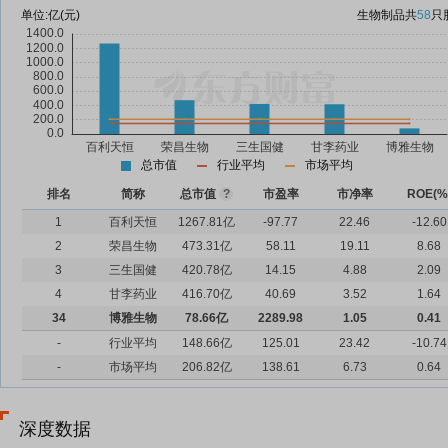
单位:
亿(元)
生物制品
共
58
只
总市值
行业平均
市场平均
排名
简称
总市值
?
市盈率
市净率
ROE(%
1
百利天恒
1267.81亿
-97.77
22.46
-12.60
2
荣昌生物
473.31亿
58.11
19.11
8.68
3
三生国健
420.78亿
14.15
4.88
2.09
4
甘李药业
416.70亿
40.69
3.52
1.64
34
博雅生物
78.66亿
2289.98
1.05
0.41
-
行业平均
148.66亿
125.01
23.42
-10.74
-
市场平均
206.82亿
138.61
6.73
0.64
深度数据