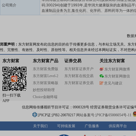
公司简介
码:300294)创建于1993年,是华润大健康版块的血液制品平
血液制品业务为主,集生化药、化学药、原料药等为一体的
医药产业集团,是全国少数人血白蛋白、人免疫球蛋白、凝
三大类产品齐全的企业之一。华润博雅生物旗下拥有3家成
业,20个单采血浆站,产业遍布江西、江苏、安徽、湖南、四
西及海南等地,拥有3大类9个品种23个规格血液制品产品,
数据
心产品人纤维蛋白原产品收得率和市场份额在国内位于领
位。公司是国家高新技术企业、国家企业技术中心,建有江
郑重声明：
东方财富网发布此信息的目的在于传播更多信息，与本站立场无关。东方
液制品工程研究中心及博士后科研工作站,与国内外知名药
性、完整性、有效性、及时性、原创性等。相关信息并未经过本网站证实，不对您构
机构及高校在技术交流、产品研发等方面开展了广泛合作
先后获得福布斯中国上市公司百强、全国和谐劳动关系创
东方财富
东方财富产品
证券交易
关注东方财富
企业、国家工人先锋号、江西省五一劳动奖状、江西省科
东方财富免费版
东方财富证券开户
东方财富网微博
奖一等奖、江西省井冈质量奖、江西省版权示范单位、江
东方财富Level-2
东方财富在线交易
动关系和谐奖、江西省“千企帮千村”精准扶贫行动先进企业
东方财富网微信
省红十字人道救助荣誉单位、江西省抗疫贡献企业、江西
东方财富策略版
东方财富证券交易
意见与建议
任企业等荣誉奖项。未来,华润医药将以华润博雅生物为华
妙想投研助理
康板块的血液制品平台,推动国内血液制品行业资源整合,将
扫一扫下载
Choice金融终端
雅生物打造成为世界一流血液制品企业。华润博雅生物将践
APP
递爱与生命”的企业使命,为守护人类健康,提升生命质量而
信息网络传播视听节目许可证：0908328号 经营证券期货业务许可证编号：91310
斗。
沪ICP证:沪B2-20070217
网站备案号:沪ICP备05006054号-11
关于我们
可持续发展
广告服务
供应商平台