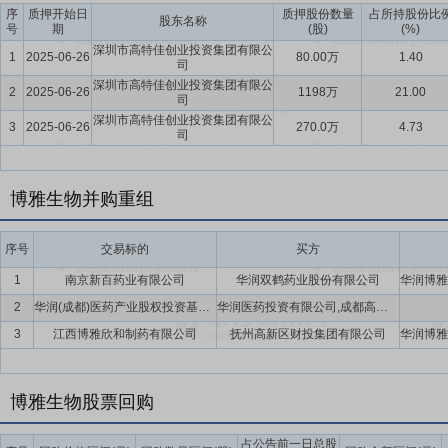
贵州天安药业股份有限公司(以下简称“天安药业”)收到国家药品监督管理局(
序
质押开始日
质押股份数量
占所持股份比
股东名称
号
期
(股)
(%)
批准该药品生产。该药品配合饮食控制,用于:(1)2型糖尿病;(2)降低
深圳市高特佳创业投资集团有限公
1
2025-06-26
80.00万
1.40
国家相关政策规定,本次获得《药品注册证书》视同通过一致性评价。阿卡波糖
司
市场,根据国家药监局网站信息显示,中国大陆境内已批准上市的阿卡波糖
深圳市高特佳创业投资集团有限公
2
2025-06-26
1198万
21.00
司
销售总额(终端价)为35.65亿元人民币;其中拜耳占57.96%市场份
深圳市高特佳创业投资集团有限公
3
2025-06-26
270.0万
4.73
天安药业糖尿病专业化战略定位和市场竞争力。
司
博雅生物并购重组
序号
交易标的
买方
1
南京新百药业有限公司
华润双鹤药业股份有限公司
2
华润(成都)医药产业股权投资基金合伙企业(有限合伙)(暂定名)
华润医药投资有限公司,成都高新策源启航股权投资基金合伙企业(有限合伙),成都生物城菁创股权投资基金合伙企业(有限合伙),华润医药科技(成都)合伙企业(有限合伙),华润博雅生物制药集团股份有限公司,华润双鹤药业股份有限公司,成都润药产业投资合伙企业(有限合伙)(暂定名),上海复星医药产业发展有限公司,成都交子产业股权投资基金合伙企业(有限合伙),东阿阿胶股份有限公司,江中药业股份有限公司,成都市重大产业化项目二期股权投资基金有限公司
3
江西博雅欣和制药有限公司
抚州高新区财投集团有限公司
博雅生物股票回购
占公告前一日总股