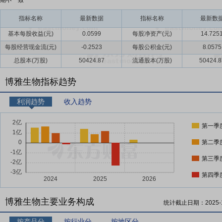
期不一致
指标名称
最新数据
指标名称
最新数
基本每股收益(元)
0.0599
每股净资产(元)
14.725
每股经营现金流(元)
-0.2523
每股公积金(元)
8.0575
总股本(万股)
50424.87
流通股本(万股)
50424.8
博雅生物指标趋势
利润趋势
收入趋势
第一季
第二季
第三季
第四季
博雅生物主要业务构成
统计截止日期：
2025-
按产品分
按行业分
按地区分