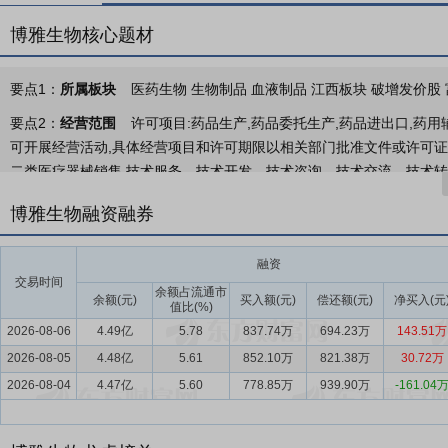
博雅生物核心题材
要点1：
所属板块
医药生物 生物制品 血液制品 江西板块 破增发价股 
要点2：
经营范围
许可项目:药品生产,药品委托生产,药品进出口,药
可开展经营活动,具体经营项目和许可期限以相关部门批准文件或许可证件
二类医疗器械销售,技术服务、技术开发、技术咨询、技术交流、技术转让
业执照依法自主开展经营活动)
博雅生物融资融券
要点3：
血液制品业务
公司主要从事血液制品的研发、生产和销售，
目前国内用量最大的血液制品，广泛用于肿瘤、肝病、糖尿病的治疗；
融资
多用于免疫性疾病治疗，传染性疾病被动免疫和治疗等；凝血因子在血
交易时间
余额占流通市
业之一，产品涵盖人血白蛋白、静注人免疫球蛋白（pH4）和凝血因子等
余额(元)
买入额(元)
偿还额(元)
净买入(元
值比(%)
2026-08-06
4.49亿
5.78
837.74万
694.23万
143.51万
要点4：
新百药业生化类用药业务
新百药业深耕生化制药领域，系国
2026-08-05
“江苏省多肽类药物工程技术研究中心”。经过多年发展，新百药业逐步
4.48亿
5.61
852.10万
821.38万
30.72万
主、其他类药品为辅”的发展格局。新百药业涉及骨科、肝炎、妇科及
2026-08-04
4.47亿
5.60
778.85万
939.90万
-161.04
宫素系列在市场占据领先地位。
要点5：
安徽格林克医药销售业务
安徽格林克医药销售有限公司于20