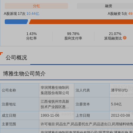
分红
融资
A股派现 17次
10.44亿
A股融资 5次
49
1.43%
99.78%
21.07%
分红率
股利支付率
派现融资比
公司概况
博雅生物公司简介
华润博雅生物制药
公司名称
法人代表
潘宇轩(代)
集团股份有限公司
江西省抚州市高新
注册地址
注册资本
5.04亿
技术产业园区惠泉
路333号
成立日期
1993-11-06
上市日期
2012-03-08
主要范围
华润博雅生物制药集团股份有限公司(股票简称:博雅生物,