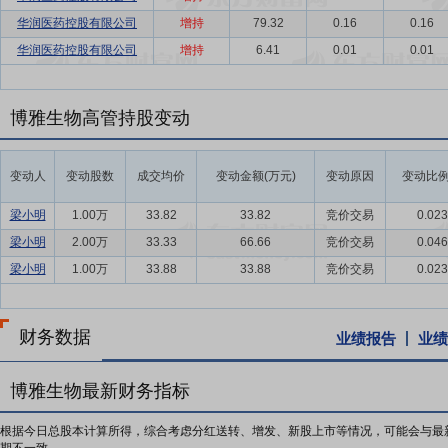
华润医药控股有限公司
增持
79.32
0.16
0.16
华润医药控股有限公司
增持
6.41
0.01
0.01
博雅生物高管持股变动
变动人
变动股数
成交均价
变动金额(万元)
变动原因
变动比例
梁小明
1.00万
33.82
33.82
竞价交易
0.02
梁小明
2.00万
33.33
66.66
竞价交易
0.04
梁小明
1.00万
33.88
33.88
竞价交易
0.02
财务数据
业绩报告
业绩
博雅生物最新财务指标
根据今日总股本计算所得，综合考虑分红送转、增发、新股上市等情况，可能会与最