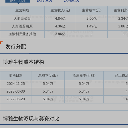
主营构成
主营收入(元)
主营成本(元)
主营利润(
人血白蛋白
4.84亿
2.50亿
2.34
人纤维蛋白原
4.36亿
1.49亿
2.86
血液制品业务其他
3.86亿
-
-
发行分配
博雅生物股本结构
变动日期
总股本(万股)
流通股本(万股)
已上市流
2024-11-25
5.04万
5.04万
5
2023-06-30
5.04万
5.04万
4
2022-06-20
5.04万
5.04万
4
博雅生物派现与募资对比