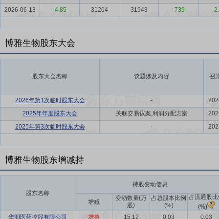
2026-06-18
-4.85
31204
31943
-739
-2
博雅生物股东大会
股东大会名称
议题涉及内容
召
2026年第1次临时股东大会
-
202
2025年年度股东大会
关联交易议案,利润分配方案
202
2025年第3次临时股东大会
-
202
博雅生物股东增减持
持股变动信息
股东名称
占流通股比
变动数量(万
占总股本比例
增减
股)
(%)
(%)
华润医药控股有限公司
增持
15.12
0.03
0.03