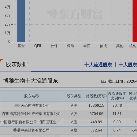
股东数据
十大流通股东
十大股东
博雅生物十大流通股东
统计截止日期：
2026-
占流通股本
较上
股东名称
股份类型
持股数(万股)
比例(%)
变动
华润医药控股有限公司
A股
15369.15
30.48
深圳市高特佳创业投资集团有限公司
A股
5704.96
11.31
中国银行股份有限公司-招商国证生物医药指数分级证券投资基金
A股
448.89
0.89
1
香港中央结算有限公司
A股
372.64
0.74
-54