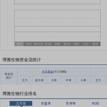
RSI
KDJ
MACD
W%R
DMI
BIAS
OBV
CCI
ROC
博雅生物资金流统计
今日资金
(今日涨幅
)
资金流
统计
主力
超大单
大单
中单
小单
主力
博雅生物行业排名
总市值
市盈率
市净率
ROE