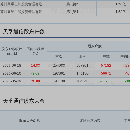
苏州天孚仁和投资管理有限公司,苏州追梦人投资管理有限公司
第1,第6
1.58亿
苏州天孚仁和投资管理有限公司,苏州追梦人投资管理有限公司
第1,第4
1.58亿
天孚通信股东户数
股东户数
股东户数统计
区间涨跌幅
截止日
(%)
本次
上次
增减
增减比
2026-06-18
14.83
254983
197801
57182
28
2026-06-10
-9.69
197801
141130
56671
40
2026-05-29
26.80
141130
204346
-63216
-30
天孚通信股东大会
股东大会名称
议题涉及内容
召