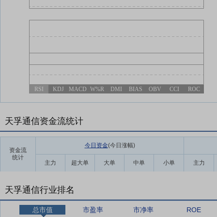
RSI
KDJ
MACD
W%R
DMI
BIAS
OBV
CCI
ROC
天孚通信资金流统计
今日资金
(今日涨幅
)
资金流
统计
主力
超大单
大单
中单
小单
主力
天孚通信行业排名
总市值
市盈率
市净率
ROE