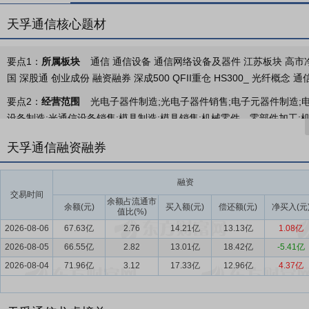
天孚通信核心题材
要点1：
所属板块
通信 通信设备 通信网络设备及器件 江苏板块 高市净率
国 深股通 创业成份 融资融券 深成500 QFII重仓 HS300_ 光纤概念 
要点2：
经营范围
光电子器件制造;光电子器件销售;电子元器件制造;
设备制造;光通信设备销售;模具制造;模具销售;机械零件、零部件加工;
术开发、技术咨询、技术交流、技术转让、技术推广;非居住房地产租赁
天孚通信融资融券
要点3：
光互连解决方案
公司是全球光互连领域领先的一站式平台型
力，提供从无源器件、有源器件到集成共研的一站式光互连解决方案，
融资
解决方案等。
交易时间
余额占流通市
余额(元)
买入额(元)
偿还额(元)
净买入(元
值比(%)
要点4：
数据中心行业
当前，人工智能大模型的快速发展对高性能算
2026-08-06
67.63亿
2.76
14.21亿
13.13亿
1.08亿
Marketsandmarkets预测，2025年全球人工智能数据中心市场规
2026-08-05
模型与机器学习在各行业快速渗透，带动高性能算力、GPU服务器、
66.55亿
2.82
13.01亿
18.42亿
-5.41亿
集群、高带宽存储、端云协同与低能耗方向升级，云厂商、政府与企业持
2026-08-04
71.96亿
3.12
17.33亿
12.96亿
4.37亿
要点5：
电信通信行业
根据工信部发布的《2025年通信业统计公报》，
的电信业务总量同比增长9.1%。截至2025年底，全国移动电话基站总数达