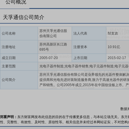
公司概况
天孚通信公司简介
苏州天孚光通信股
公司名称
法人代表
邹支农
份有限公司
苏州高新区长江路
注册地址
注册资本
10.91亿
695号
成立日期
2005-07-20
上市日期
2015-02-17
主要范围
苏州天孚光通信股份有限公司是业界领先的光器件整体解
公司简介
提供商和光电先进封装制造服务商,致力于高速光器件的研
产和销售。公司2005年成立,2015年在中国创业板上市。
泛应用于人工智能、数据中心、光纤通信、光学传感等领
司通过自主研发和外延并购,经过二十年发展,形成两大核心
块,包括无源光器件整体解决方案业务和光电先进封装业务
积极推进国际化战略,形成双总部、双生产基地、多地研发
数据
产业布局:在苏州和新加坡分别设立海内外总部;在日本、深
州设立研发中心;在江西和泰国建立量产基地,为客户提供多
郑重声明：
东方财富网发布此信息的目的在于传播更多信息，与本站立场无关。东方
择和本地化技术支持与服务。天孚通信致力于成为全球领
性、完整性、有效性、及时性、原创性等。相关信息并未经过本网站证实，不对您构
器件企业,为客户创造价值,助力光子集成。