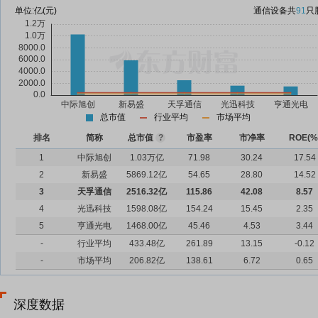
单位:
亿(元)
通信设备
共
91
只
总市值
行业平均
市场平均
排名
简称
总市值
?
市盈率
市净率
ROE(%
1
中际旭创
1.03万亿
71.98
30.24
17.54
2
新易盛
5869.12亿
54.65
28.80
14.52
3
天孚通信
2516.32亿
115.86
42.08
8.57
4
光迅科技
1598.08亿
154.24
15.45
2.35
5
亨通光电
1468.00亿
45.46
4.53
3.44
-
行业平均
433.48亿
261.89
13.15
-0.12
-
市场平均
206.82亿
138.61
6.72
0.65
深度数据