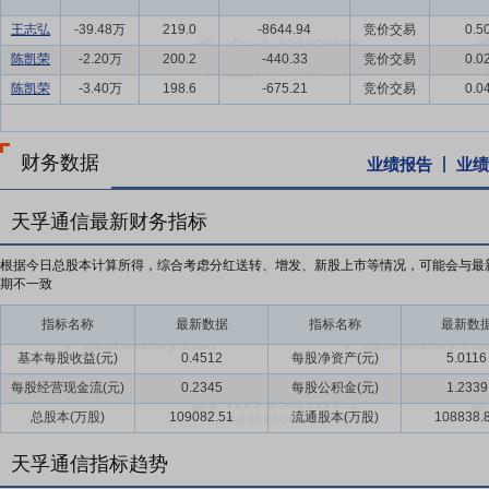
王志弘
-39.48万
219.0
-8644.94
竞价交易
0.5
陈凯荣
-2.20万
200.2
-440.33
竞价交易
0.0
陈凯荣
-3.40万
198.6
-675.21
竞价交易
0.0
财务数据
业绩报告
业绩
天孚通信最新财务指标
根据今日总股本计算所得，综合考虑分红送转、增发、新股上市等情况，可能会与最
期不一致
指标名称
最新数据
指标名称
最新数
基本每股收益(元)
0.4512
每股净资产(元)
5.0116
每股经营现金流(元)
0.2345
每股公积金(元)
1.2339
总股本(万股)
109082.51
流通股本(万股)
108838.
天孚通信指标趋势