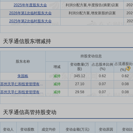
2025年年度股东大会
利润分配方案,年度报告(摘要)议案
202
2026年第1次临时股东大会
利润分配方案,增发新股的议案
202
2025年第2次临时股东大会
-
202
天孚通信股东增减持
持股变动信息
股东名称
占流通股比
变动数量(万
占总股本比例
增减
股)
(%)
(%)
朱国栋
减持
345.12
0.62
0.62
苏州天孚仁和投资管理有限公司
减持
27.10
0.07
0.08
苏州天孚仁和投资管理有限公司
减持
29.58
0.07
0.08
天孚通信高管持股变动
变动人
变动股数
成交均价
变动金额(万元)
变动原因
变动比