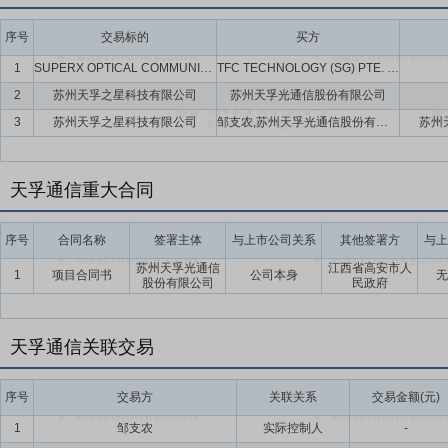
序号
交易标的
买方
1
SUPERX OPTICAL COMMUNICATIONS PTE. LTD.
TFC TECHNOLOGY (SG) PTE. LTD.,APEX VERVE LIMITED,SUPERX AI SOLUTION LIMITED
2
苏州天孚之星科技有限公司
苏州天孚光通信股份有限公司
3
苏州天孚之星科技有限公司
邹支农,苏州天孚光通信股份有限公司
苏州
天孚通信重大合同
序号
合同名称
签署主体
与上市公司关系
其他签署方
与上
苏州天孚光通信
江西省高安市人
1
项目合同书
公司本身
无
股份有限公司
民政府
天孚通信关联交易
序号
交易方
关联关系
交易金额(元)
1
邹支农
实际控制人
-