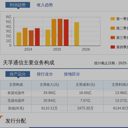
利润趋势
收入趋势
第一季
第二季
第三季
第四季
天孚通信主要业务构成
统计截止日期：
2025-
按产品分
按行业分
按地区分
主营构成
主营收入(元)
主营成本(元)
主营利润(
有源光器件
29.98亿
16.00亿
13.98亿
无源光器件
20.84亿
7.57亿
13.27亿
其他(补充)
8110.11万
1975.30万
6134.81
发行分配