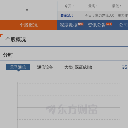
今开：
-
最高：
-
最低：
-
资金流：
今日：主力净流入
0
，主力排
个股概况
深度数据
资讯公告
公司
个股概况
分时
天孚通信
通信设备
大盘( 深证成指)