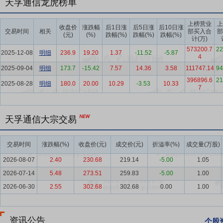
天孚通信龙虎榜单
万个，5G基站占移动电话基站总数达37.6%，占比较上年末提升4个百
上榜营业
上
要点6：
激光雷达行业
全球车载激光雷达市场正步入高速增长通道，迎来行
收盘价
涨跌幅
后1日涨
后5日涨
后10日涨
交易时间
相关
部买入合
部
(元)
(%)
跌幅(%)
跌幅(%)
跌幅(%)
至2030年的35.6亿美元，期间年复合增长率（CAGR）达24%，
计(万)
容，同时激光雷达在自动驾驶与半导体产业中的核心作用也将进一步凸
573200.7
22
2025-12-08
明细
236.9
19.20
1.37
-11.52
-5.87
4
要点7：
企业文化优势
互联网、大数据、人工智能为人类生产和生活提
2025-09-04
明细
173.7
-15.42
7.57
14.36
3.58
111747.14
94
球光互连领域领先的一站式平台型技术企业，公司始终坚持“万品入精”
396896.6
21
2025-08-28
明细
180.0
20.00
10.29
-3.53
10.33
7
要点8：
产品垂直整合和快速交付优势
经过二十余年砥砺耕耘，公司形
技术平台、高速光引擎设计与封装技术平台等创新技术平台，并且通过
天孚通信大宗交易
光器件较为齐备品类的器件研发、规模量产能力以及光学封装能力，根
原材料成型，零件设计制造，成品组装，到测试/封装，全工序厂内生
交易时间
涨跌幅(%)
收盘价(元)
成交价(元)
折溢率(%)
成交量(万股)
要点9：
领先的研发与创新能力
公司自上市以来，持续保持高强度研
力，长期保持公司在细分领域的技术领先性，同时也为客户新品研发提
2026-08-07
2.40
230.68
219.14
-5.00
1.05
2026-07-14
5.48
273.51
259.83
-5.00
1.00
要点10：
国际化产业布局和业务连续性优势
公司拥有专业的跨国研发
2026-06-30
2.55
302.68
302.68
0.00
1.00
积极推进全球产业布局，并利用各地区位人才优势，积极推进国际化战
外总部；在苏州、深圳、日本设立研发中心；在江西和泰国建立量产基
要点11：
高效运营能力和规模制造优势
公司拥有业界领先量产能力，
资讯公告
个股