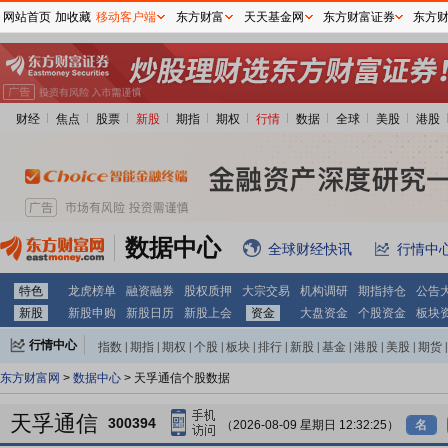
网站首页
加收藏
移动客户端
东方财富
天天基金网
东方财富证券
东方
财经
焦点
股票
新股
期指
期权
行情
数据
全球
美股
港股
数据中心
全球财经快讯
行情中
特色
龙虎榜单
融资融券
股权质押
大宗交易
机构调研
期指持仓
公告
新股
新股申购
新股日历
新股上会
资金
大盘资金
个股资金
板块
行情中心
指数
|
期指
|
期权
|
个股
|
板块
|
排行
|
新股
|
基金
|
港股
|
美股
|
期货
|
外汇
|
黄金
|
自选股
|
自选基金
东方财富网
>
数据中心
> 天孚通信个股数据
天孚通信
300394
（2026-08-09 星期日 12:32:25）
名