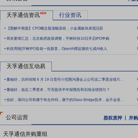
信息化高度融合的智慧工厂。
要点12：
天孚通信资讯
市场品牌和客户资源优势
行业资讯
公司以“万品入精”的理念持续服
业界主流客户的信任，建立了长期稳定的战略合作伙伴关系。
.
【图解牛熊股】CPO概念股涨幅居前，小金属板块表现活跃
要点13：
向控股子公司增资
2023年3月17日公司对外公告,为进一
.
周末要闻汇总：北京购房政策调整，宇树科技10日开启IPO申购
孚光通信股份有限公司(以下简称“公司”或“天孚通信”)与邹支农先生拟对天孚
.
元人民币,增资前后天孚之星股东及其持股比例保持不变。本次增资完成后
科技周报|宇树IPO造就一批新贵，OpenAI撑起微软七成AI收入
董事长,系公司关联自然人,根据《深圳证券交易所创业板股票上市规则》等相
第十次临时会议,以同意 7 票,反对 0 票,弃权 0 票,回避表决 2
天孚通信互动易
决。公司独立董事对本次关联交易事项发表了事前认可意见和明确同意
.
董秘好，坊间传闻 6 月 19 日贵司小范围沟通会上公司说二季度业绩只能与一季度
.
董秘好，临近二季度末，可否提供半年报预告和后续业绩指引？
.
你好，请问公司和康宁有合作吗，康宁的Glass Bridge技术，会不会吞食公司
公司运营
股权质押
并购
天孚通信并购重组