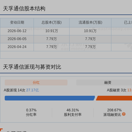
天孚通信股本结构
变动日期
总股本(万股)
流通股本(万股)
已上
2026-06-12
10.91万
10.91万
2026-06-05
7.79万
7.79万
2026-04-24
7.79万
7.79万
天孚通信派现与募资对比
分红
融资
A股派现 14次
27.17亿
A股融资 3次
13
0.37%
46.31%
208.67%
分红率
股利支付率
派现融资比