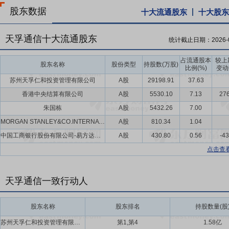
股东数据
十大流通股东
十大股东
天孚通信十大流通股东
统计截止日期：
2026-
占流通股本
较上
股东名称
股份类型
持股数(万股)
比例(%)
变动
苏州天孚仁和投资管理有限公司
A股
29198.91
37.63
香港中央结算有限公司
A股
5530.10
7.13
276
朱国栋
A股
5432.26
7.00
MORGAN STANLEY&CO.INTERNATIONAL PLC.
A股
810.34
1.04
中国工商银行股份有限公司-易方达创业板交易型开放式指数证券投资基金
A股
430.80
0.56
-43
点击查
天孚通信一致行动人
股东名称
股东排名
持股数量(股
苏州天孚仁和投资管理有限公司,苏州追梦人投资管理有限公司
第1,第4
1.58亿