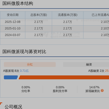
国科微股本结构
变动日期
总股本(万股)
流通股本(万股)
已上市流通A股
2025-12-08
2.17万
2.17万
2.10
2025-01-10
2.17万
2.17万
2.10
2024-03-07
2.17万
2.17万
2.10
国科微派现与募资对比
分红
融资
A股派现 8次
3.71亿
A股融资 2次
25
0.00%
0.00%
14.67%
分红率
股利支付率
派现融资比
公司概况