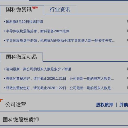
推动下，相关技术将推动高性能存储的未来发展。从消费级存储到企业级
国科微资讯
行业资讯
对国产计算机和操作系统的采购向社会公开征求意见，采购需求标准包
.
次地公开发布采购需求标准，此举意味着国产化将走向深化。
国科微8月10日快速回调
.
要点10：
技术优势
公司坚持自主创新的研发策略，自成立以来，以视
半导体板块震荡反弹，耐科装备20cm涨停
网、固态存储等领域进行研发。根据总体战略布局，公司对重点市场不
.
半导体板块盘中走强，机构称AI正驱动全球半导体进入新一轮资本开支上行周期|异动情报
片、MCU芯片、电源管理芯片、汽车功能安全、直播卫星信道解调、数
及嵌入式软件开发等领域构筑自主核心技术，基于核心技术的突破，形
国科微互动易
要点11：
产品优势
在自主创新的核心技术基础上，公司在超高清智能
.
推出一系列全自主、低延时、省内存、低功耗、高性价比的芯片产品，
请问最新一期公司的股东人数是多少？谢谢
.
要点12：
团队及人才优势
报告期内，公司科学调整组织阵型，通过外
尊敬的董秘您好，请问截止2026.1.31日，公司最新一期的股东人数是多少？谢谢
同时也引进高端市场与销售人才，为公司带来更多行业资源，助力业务
.
尊敬的董秘您好，请问截止2026.1.22日，公司最新一期的股东人数是多少？谢谢
控。公司进一步完善绩效考评体系和薪酬福利制度，提升员工对公司的
要点13：
知识产权情况
截至2025年12月31日，公司及子公司累计
公司运营
股权质押
并购
件；累计获得计算机软件著作权登记证书共214件，集成电路布图设计登
要点14：
注册资本变更
2023年3月21日公司对外公告,湖南国科微电子
国科微股权质押
届董事会第十一次会议和2023年第一次临时股东大会,审议通过了《关