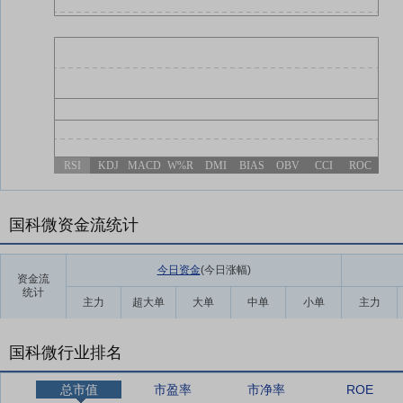
RSI
KDJ
MACD
W%R
DMI
BIAS
OBV
CCI
ROC
国科微资金流统计
今日资金
(今日涨幅
)
资金流
统计
主力
超大单
大单
中单
小单
主力
国科微行业排名
总市值
市盈率
市净率
ROE