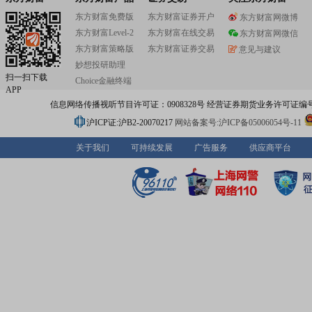
SoC芯片及解决方案。凭借在底层算力和工具链等方面的
东方财富免费版
东方财富证券开户
东方财富网微博
术积累,国科微自主研发并成功推出神经网络处理器(NPU),
东方财富Level-2
东方财富在线交易
场景算力布局,加速AI技术在各领域的应用落地,为创造更加
东方财富网微信
智慧生活贡献源源不断的“中国芯”。
东方财富策略版
东方财富证券交易
意见与建议
妙想投研助理
扫一扫下载
Choice金融终端
APP
信息网络传播视听节目许可证：0908328号 经营证券期货业务许可证编号：91310
沪ICP证:沪B2-20070217
网站备案号:沪ICP备05006054号-11
关于我们
可持续发展
广告服务
供应商平台