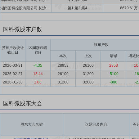
湖南国科控股有限公司,长沙芯途投资管理有限公司,向平
第1,第2,第4
6679.61万
国科微股东户数
股东户数
股东户数统计
区间涨跌幅
截止日
(%)
本次
上次
增减
增减比
2026-03-31
-4.35
28953
26100
2853
10
2026-02-27
13.44
26100
31200
-5100
-16
2026-01-30
1.86
31200
32000
-800
-2
国科微股东大会
股东大会名称
议题涉及内容
召