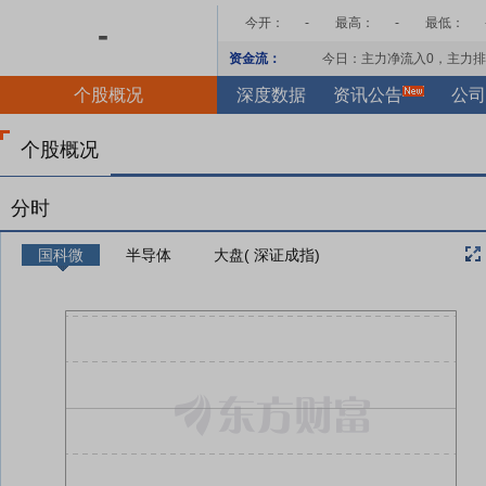
今开：
-
最高：
-
最低：
-
资金流：
今日：主力净流入
0
，主力排
个股概况
深度数据
资讯公告
公司
个股概况
分时
国科微
半导体
大盘( 深证成指)