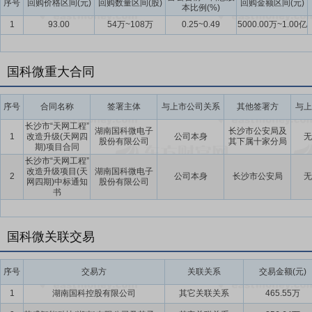
序号
回购价格区间(元)
回购数量区间(股)
回购金额区间(元)
本比例(%)
1
93.00
54万~108万
0.25~0.49
5000.00万~1.00亿
国科微重大合同
序号
合同名称
签署主体
与上市公司关系
其他签署方
与上
长沙市“天网工程”
湖南国科微电子
长沙市公安局及
1
改造升级(天网四
公司本身
无
股份有限公司
其下属十家分局
期)项目合同
长沙市“天网工程”
改造升级项目(天
湖南国科微电子
2
公司本身
长沙市公安局
无
网四期)中标通知
股份有限公司
书
国科微关联交易
序号
交易方
关联关系
交易金额(元)
1
湖南国科控股有限公司
其它关联关系
465.55万