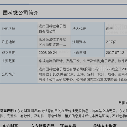
国科微公司简介
湖南国科微电子股
公司名称
法人代表
向平
份有限公司
长沙经济技术开发
注册地址
注册资本
2.17亿
区泉塘街道东十路
南段9号
成立日期
2008-09-24
上市日期
2017-07-12
主要范围
湖南国科微电子股份有限公司(股票代码:300672)成立于200
公司简介
总部位于长沙,并在北京、上海、深圳、杭州、成都、济南
有分子公司及研发中心。公司是国内重点集成电路设计企业
知识产权示范企业。国科微长期致力于智慧超高清、智慧
人工智能、车载电子等领域大规模集成电路及解决方案开
司每年保持高比例研发投入,先后承担了一系列国家、省级
研攻关项目,在先进制程工艺的芯片及其终端产品上积累了
数据
识产权,具备了快速研发及量产SoC芯片能力,已推出了直播
清芯片、4K/8K超高清解码芯片、4K/8K超高清显示芯片、A
郑重声明：
东方财富网发布此信息的目的在于传播更多信息，与本站立场无关。东方
处理芯片、车载AI芯片等一系列拥有核心自主知识产权的
性、完整性、有效性、及时性、原创性等。相关信息并未经过本网站证实，不对您构
当前,人工智能迅猛发展,国科微致力于将先进人工智能技术
模集成电路设计技术结合,为端侧人工智能落地提供更多优
东方财富
东方财富产品
证券交易
关注东方财富