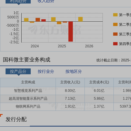
利润趋势
收入趋势
第一季
第二季
第三季
第四季
国科微主要业务构成
统计截止日期：
2025-
按产品分
按行业分
按地区分
主营构成
主营收入(元)
主营成本(元)
主营利润
智慧视觉系列产品
8.00亿
6.01亿
1.9
超高清智能显示系列产品
7.13亿
5.86亿
1.2
物联网系列产品
1.91亿
1.37亿
5397.
发行分配