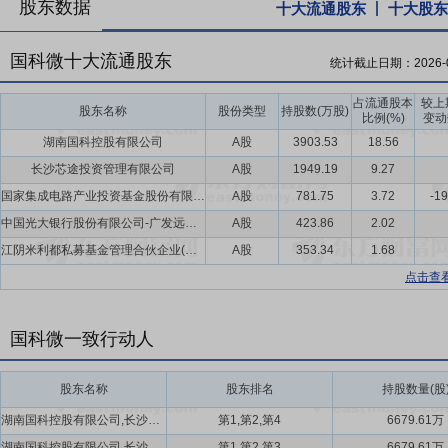
股东数据
十大流通股东
十大股东
国科微十大流通股东
统计截止日期：
2026-
占流通股本
较上
股东名称
股份类型
持股数(万股)
比例(%)
变动
湖南国科控股有限公司
A股
3903.53
18.56
长沙芯途投资管理有限公司
A股
1949.19
9.27
国家集成电路产业投资基金股份有限公司
A股
781.75
3.72
-19
中国光大银行股份有限公司-广发远见智选混合型证券投资基金
A股
423.86
2.02
江阴米利都私募基金管理合伙企业(有限合伙)-米利都新动力私募证券投资基金
A股
353.34
1.68
点击查
国科微一致行动人
股东名称
股东排名
持股数量(股
湖南国科控股有限公司,长沙芯途投资管理有限公司,向平
第1,第2,第4
6679.61万
湖南国科控股有限公司,长沙芯途投资管理有限公司,向平
第1,第2,第3
6679.61万