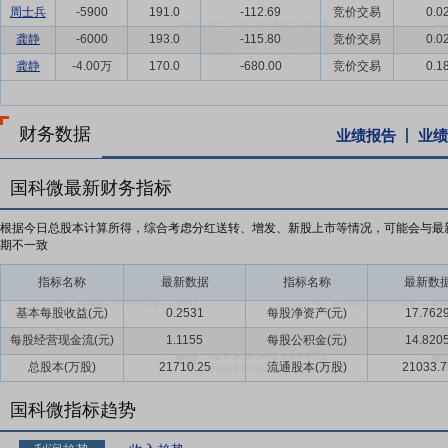
周士兵
-5900
191.0
-112.69
竞价交易
0.0
龚静
-6000
193.0
-115.80
竞价交易
0.0
龚静
-4.00万
170.0
-680.00
竞价交易
0.1
财务数据
业绩报告
业绩
国科微最新财务指标
根据今日总股本计算所得，综合考虑分红送转、增发、新股上市等情况，可能会与最
期不一致
指标名称
最新数据
指标名称
最新数
基本每股收益(元)
0.2531
每股净资产(元)
17.762
每股经营现金流(元)
1.1155
每股公积金(元)
14.820
总股本(万股)
21710.25
流通股本(万股)
21033.7
国科微指标趋势