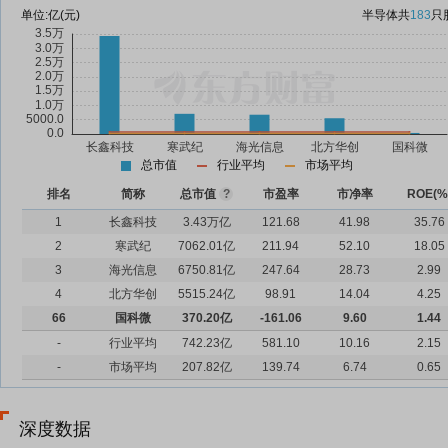
单位:
亿(元)
半导体
共
183
只
总市值
行业平均
市场平均
排名
简称
总市值
?
市盈率
市净率
ROE(%
1
长鑫科技
3.43万亿
121.68
41.98
35.76
2
寒武纪
7062.01亿
211.94
52.10
18.05
3
海光信息
6750.81亿
247.64
28.73
2.99
4
北方华创
5515.24亿
98.91
14.04
4.25
66
国科微
370.20亿
-161.06
9.60
1.44
-
行业平均
742.23亿
581.10
10.16
2.15
-
市场平均
207.82亿
139.74
6.74
0.65
深度数据