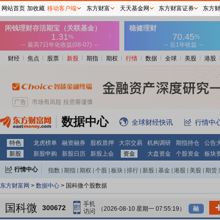
网站首页
加收藏
移动客户端
东方财富
天天基金网
东方财富证券
东方
财经
焦点
股票
新股
期指
期权
行情
数据
全球
美股
港股
数据中心
全球财经快讯
行情中
特色
龙虎榜单
融资融券
股权质押
大宗交易
机构调研
期指持仓
公告
新股
新股申购
新股日历
新股上会
资金
大盘资金
个股资金
板块
行情中心
指数
|
期指
|
期权
|
个股
|
板块
|
排行
|
新股
|
基金
|
港股
|
美股
|
期货
|
外汇
|
黄金
|
自选股
|
自选基金
东方财富网
>
数据中心
> 国科微个股数据
国科微
300672
（2026-08-10 星期一 07:55:19）
融