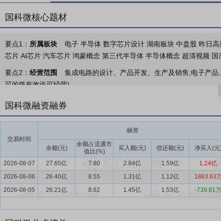
国科微核心题材
要点1：
所属板块
电子 半导体 数字芯片设计 湖南板块 中盘股 昨日高
芯片 AI芯片 汽车芯片 鸿蒙概念 第三代半导体 半导体概念 超清视频 
要点2：
经营范围
集成电路的设计、产品开发、生产及销售;电子产品
可的凭有效许可经营)
要点3：
芯片设计研发
公司专注于芯片的设计研发，是国内领先的人
国科微融资融券
Fabless模式运营生产，产品生产环节的晶圆生产、切割和芯片封装
要点4：
超高清智能显示行业
视频是信息呈现、传播和利用的重要载体
融资
交易时间
普及，同时向XR及智能化场景演进。超高清视频以其更强的信息承载
余额占流通市
余额(元)
买入额(元)
偿还额(元)
净买入(元
值比(%)
力推动经济社会各领域的深刻变革，成为国民经济的新增长点和强劲推
2026-08-07
27.65亿
7.80
2.84亿
1.59亿
1.24亿
要点5：
智慧视觉行业
人类在生产过程中，超过80%的信息是以视
2026-08-06
26.40亿
8.55
1.31亿
1.12亿
1883.63
了人类获取信息的效率。在人工智能与物联网融合的趋势下，智慧视觉
2026-08-05
26.21亿
8.62
1.45亿
1.53亿
-739.81
球视觉AI SoC市场规模由2020年的0.5亿颗增长至2024年的2.5亿颗，
增长至9.5亿颗，2024年至2029年复合年增长率为31.3%。