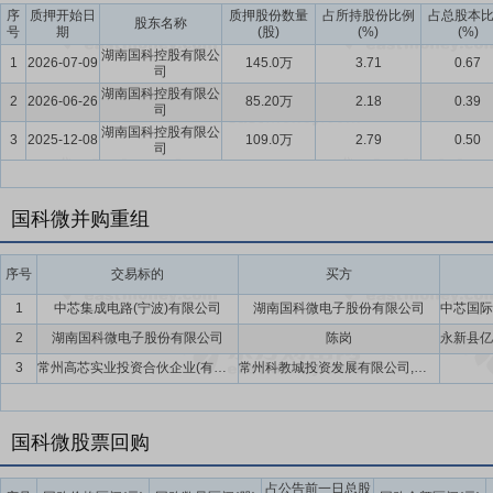
注册资本由182,057,294元(股)变更为217,316,212(股);并回购注
序
质押开始日
质押股份数量
占所持股份比例
占总股本
股东名称
更为217,250,112元(股),上述事项涉及公司注册资本变更事宜
号
期
(股)
(%)
(%)
发的《营业执照》。
湖南国科控股有限公
1
2026-07-09
145.0万
3.71
0.67
司
湖南国科控股有限公
2
2026-06-26
85.20万
2.18
0.39
司
湖南国科控股有限公
3
2025-12-08
109.0万
2.79
0.50
司
国科微并购重组
序号
交易标的
买方
1
中芯集成电路(宁波)有限公司
湖南国科微电子股份有限公司
2
湖南国科微电子股份有限公司
陈岗
3
常州高芯实业投资合伙企业(有限合伙)
常州科教城投资发展有限公司,常州武进双创园投资发展有限公司,深圳正道科技创业投资有限责任公司,湖南国科微电子股份有限公司
国科微股票回购
占公告前一日总股