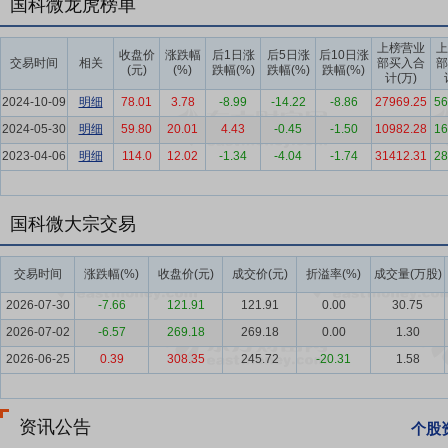
要点6：
国科微龙虎榜单
车载电子行业
根据中国汽车工业协会数据，2025年，我国汽
国内新车销量占比突破50%，成为我国汽车市场主导力量。新能源汽
上榜营业
上
且带动了图像处理、数据传输和智能处理需求持续增强。
收盘价
涨跌幅
后1日涨
后5日涨
后10日涨
交易时间
相关
部买入合
部
(元)
(%)
跌幅(%)
跌幅(%)
跌幅(%)
计(万)
要点7：
人工智能行业
2025年政府工作任务中明确提出，激发数字
2024-10-09
明细
78.01
3.78
-8.99
-14.22
-8.86
27969.25
56
来，支持大模型广泛应用，大力发展智能网联新能源汽车、人工智能手
2024-05-30
明细
59.80
20.01
4.43
-0.45
-1.50
10982.28
16
工业互联网创新发展，优化全国算力资源布局，打造具有国际竞争力的
2023-04-06
动。促进平台经济规范健康发展，更好发挥其在促创新、扩消费、稳就业
明细
114.0
12.02
-1.34
-4.04
-1.74
31412.31
28
模型+智能终端”的发展方向，同时随着以DeepSeek为代表的通用大
业将迎来快速发展和应用。
国科微大宗交易
要点8：
物联网行业
（一）定位导航 北斗卫星导航系统（Beidou Navi
要的空间基础设施，北斗应用产业化相关内容已写入《中华人民共和国国民
交易时间
涨跌幅(%)
收盘价(元)
成交价(元)
折溢率(%)
成交量(万股)
功发射北斗三号收官卫星（第59、60颗MEO卫星），进一步巩固系统
2026-07-30
-7.66
121.91
121.91
0.00
30.75
域网在认证、安全和网络性能等方面取得了显著的进步，技术的进步带
2026-07-02
-6.57
269.18
269.18
0.00
1.30
发展从根本上改变Wi-Fi产业的生态系统，推动运营商、公共场所服务商
升，应用范围显著扩展，对于网络运营商来说，其对Wi-Fi网络的技
2026-06-25
0.39
308.35
245.72
-20.31
1.58
③移动互联网和物联网技术的迅猛发展驱动数据流量的中心从有线到无
要点9：
固态存储行业
随着5G、AI、物联网、智能驾驶汽车等新兴
资讯公告
个股
范围内继续保持高速增长，尤其中国的固态硬盘存储行业增速更快。得