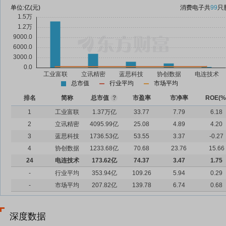
单位:
亿(元)
消费电子
共
99
只
总市值
行业平均
市场平均
排名
简称
总市值
?
市盈率
市净率
ROE(%
1
工业富联
1.37万亿
33.77
7.79
6.18
2
立讯精密
4095.99亿
25.08
4.89
4.20
3
蓝思科技
1736.53亿
53.55
3.37
-0.27
4
协创数据
1233.68亿
70.68
23.76
15.66
24
电连技术
173.62亿
74.37
3.47
1.75
-
行业平均
353.94亿
109.26
5.94
0.29
-
市场平均
207.82亿
139.78
6.74
0.68
深度数据