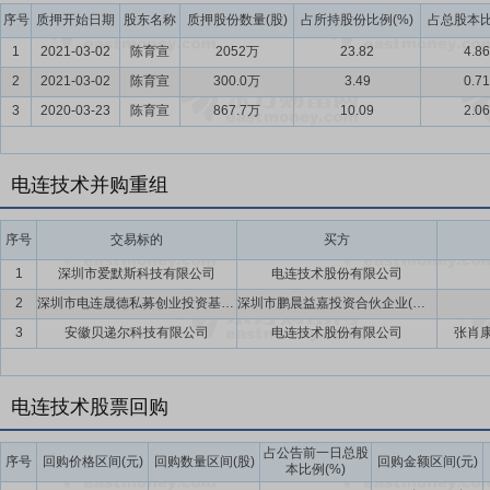
序号
质押开始日期
股东名称
质押股份数量(股)
占所持股份比例(%)
占总股本比
1
2021-03-02
陈育宣
2052万
23.82
4.86
2
2021-03-02
陈育宣
300.0万
3.49
0.71
3
2020-03-23
陈育宣
867.7万
10.09
2.06
电连技术并购重组
序号
交易标的
买方
1
深圳市爱默斯科技有限公司
电连技术股份有限公司
2
深圳市电连晟德私募创业投资基金合伙企业(有限合伙)
深圳市鹏晨益嘉投资合伙企业(有限合伙),电连技术股份有限公司,沈苏一
3
安徽贝递尔科技有限公司
电连技术股份有限公司
张肖康
电连技术股票回购
占公告前一日总股
序号
回购价格区间(元)
回购数量区间(股)
回购金额区间(元)
本比例(%)