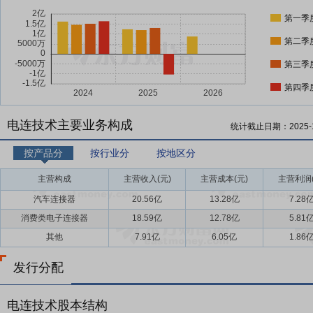
第一季
第二季
第三季
第四季
电连技术主要业务构成
统计截止日期：
2025-
按产品分
按行业分
按地区分
主营构成
主营收入(元)
主营成本(元)
主营利润(
汽车连接器
20.56亿
13.28亿
7.28
消费类电子连接器
18.59亿
12.78亿
5.81
其他
7.91亿
6.05亿
1.86
发行分配
电连技术股本结构