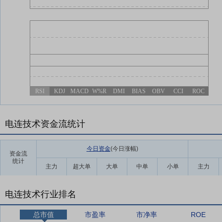
RSI
KDJ
MACD
W%R
DMI
BIAS
OBV
CCI
ROC
电连技术资金流统计
今日资金
(今日涨幅
)
资金流
统计
主力
超大单
大单
中单
小单
主力
电连技术行业排名
总市值
市盈率
市净率
ROE