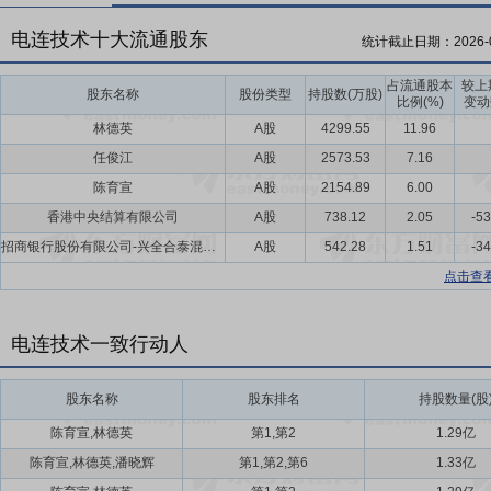
电连技术十大流通股东
统计截止日期：
2026-
占流通股本
较上
股东名称
股份类型
持股数(万股)
比例(%)
变动
林德英
A股
4299.55
11.96
任俊江
A股
2573.53
7.16
陈育宣
A股
2154.89
6.00
香港中央结算有限公司
A股
738.12
2.05
-53
招商银行股份有限公司-兴全合泰混合型证券投资基金
A股
542.28
1.51
-34
点击查
电连技术一致行动人
股东名称
股东排名
持股数量(股
陈育宣,林德英
第1,第2
1.29亿
陈育宣,林德英,潘晓辉
第1,第2,第6
1.33亿