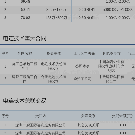
1
69.48
-
-
1.00亿~2.00亿
2
58.11
86万~172万
0.20~0.41
5000.00万~1.00亿
3
78.03
128万~256万
0.30~0.61
1.00亿~2.00亿
电连技术重大合同
序号
合同名称
签署主体
与上市公司关系
其他签署方
与上
中国华西企业有
施工总承包工程
电连技术股份有
1
公司本身
限公司,深圳市光
无
合同
限公司
明区
建设工程施工合
合肥电连技术有
中天建设集团有
2
全资子公司
无
同
限公司
限公司
电连技术关联交易
序号
交易方
关联关系
交易金额(元)
1
深圳一麟国际咨询服务有限公司
其它关联关系
0.00
2
深圳一麟国际咨询服务有限公司
其它关联关系
0.00