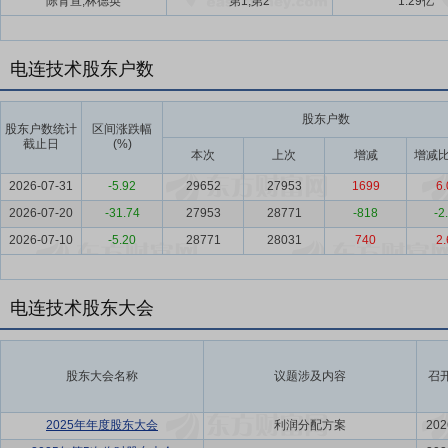
陈育宣,林德英
第1,第2
1.29亿
电连技术股东户数
股东户数
股东户数统计
区间涨跌幅
截止日
(%)
本次
上次
增减
增减比
2026-07-31
-5.92
29652
27953
1699
6.
2026-07-20
-31.74
27953
28771
-818
-2
2026-07-10
-5.20
28771
28031
740
2.
电连技术股东大会
股东大会名称
议题涉及内容
召
2025年年度股东大会
利润分配方案
202