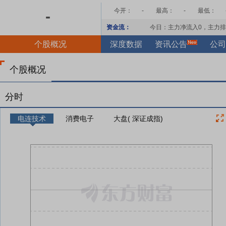
今开：
-
最高：
-
最低：
-
资金流：
今日：主力净流入
0
，主力排
个股概况
深度数据
资讯公告
公司
个股概况
分时
电连技术
消费电子
大盘( 深证成指)