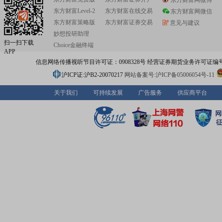
东方财富网微博
室行列。5G时代,电连技术将致力于将传统同轴电缆解决方
东方财富Level-2
东方财富在线交易
到LCP、MPI等新领域从而推动技术的卓越发展,为先进解
东方财富网微信
开发提供强力支持。
东方财富策略版
东方财富证券交易
意见与建议
妙想投研助理
扫一扫下载
Choice金融终端
APP
信息网络传播视听节目许可证：0908328号 经营证券期货业务许可证编号：91310
沪ICP证:沪B2-20070217
网站备案号:沪ICP备05006054号-11
关于我们
可持续发展
广告服务
供应商平台