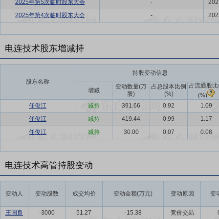
2025年第5次临时股东大会
-
202
2025年第4次临时股东大会
-
202
电连技术股东增减持
持股变动信息
股东名称
占流通股比
变动数量(万
占总股本比例
增减
股)
(%)
(%)
任俊江
减持
391.66
0.92
1.09
任俊江
减持
419.44
0.99
1.17
任俊江
减持
30.00
0.07
0.08
电连技术高管持股变动
变动人
变动股数
成交均价
变动金额(万元)
变动原因
变
王国良
-3000
51.27
-15.38
竞价交易