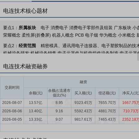
电连技术核心题材
要点1：
所属板块
电子 消费电子 消费电子零部件及组装 广东板块 小盘股
荣耀概念 柔性屏(折叠屏) 机器人概念 PCB 电子烟 华为概念 小米概念 
要点2：
经营范围
精密模具、通讯用电子连接器、电子塑胶制品的技术
机械设备研发;机械设备销售;电子元器件与机电组件设备制造;电子元器
要点3：
微型电连接器及互连系统相关产品、PogoPin产品、PCB软板
电连技术融资融券
的技术研究、设计、制造和销售服务，具备高可靠、高性能产品的设计
同等技术水平。
融资
交易时间
要点4：
连接器行业
近年来，得益于全球信息化建设持续深化、新能
余额占流通市
余额(元)
买入额(元)
偿还额(元)
净买入(元
值比(%)
化、通信设备等领域产品迭代升级，全球连接器市场需求持续释放，行业整体
2026-08-07
13.57亿
8.95
9323.45万
7655.70万
1667.75
测，全球连接器规模从2010年的465亿美元增长到2025年的992亿
2026-08-06
规模虽较2022年小幅回落至819亿美元，随后行业修复回升，2024
13.40亿
9.16
5592.43万
4881.70万
710.73万
外，Bishop＆Associates上调行业中期增长预期，2024年至2
2026-08-05
13.33亿
9.07
9817.61万
7465.43万
2352.18
汽车、工业与通信等高端新兴领域切换，行业进入高质量增长周期。
要点5：
研发及技术优势
公司具备较强的研发创新能力，已建立完善