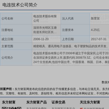
电连技术公司简介
电连技术股份有限
公司名称
法人代表
陈育宣
公司
深圳市光明区玉塘
注册地址
注册资本
4.25亿
街道长圳社区长凤
路电连技术产业园
成立日期
2006-11-20
上市日期
2017-07-31
八层(第一层至第八
层)
主要范围
电连技术股份有限公司于2006年成立于中国深圳,公司于20
公司简介
在深圳证券交易所上市,股票代码:300679.SZ。公司在全
24个分支机构,包括中国台湾、中国香港、韩国、日本、泰
南、美国等国家和地区,全球拥有雇员7000多人。电连技术
专业从事连接器、连接线,天线以及电磁屏蔽产品研发和制
应商,同时为电子设备提供一站式射频解决方案,产品广泛应
费电子、智能物联、通信设备及基础设施、移动终端和汽
数据
等领域。电连技术拥有从组件到系统级别的大容量射频产
和交付能力。电连技术的微型射频连接器和汽车连接器分
郑重声明：
东方财富网发布此信息的目的在于传播更多信息，与本站立场无关。东方
国的智能手机市场和车载电子市场占有领先的份额,在全球
性、完整性、有效性、及时性、原创性等。相关信息并未经过本网站证实，不对您构
有重要地位。电连技术已通过ISO9001、ISO14001、
IATF16949、ISO45001、QC080000认证。同时通过中
东方财富
东方财富产品
证券交易
关注东方财富
定国家认可委员会(CNAS)资质审核及合格评定,跻身国家
东方财富免费版
东方财富证券开户