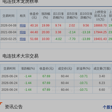
电连技术龙虎榜单
团队，已为多数产品自主研发全自动组装设备，并在冲压、注塑环节对
的自动化设备开发实力。在模具设计与加工领域，公司持续加大高精尖
上榜营业
上
收盘价
涨跌幅
后1日涨
后5日涨
后10日涨
交易时间
相关
部买入合
部
化、精密化持续升级的市场需求。
(元)
(%)
跌幅(%)
跌幅(%)
跌幅(%)
计(万)
要点6：
大客户优势和服务优势
公司产品研发创新与生产制造工艺达
2026-04-08
明细
40.16
19.99
9.74
2.02
9.56
18868.70
19
核心的优质客户结构，手机领域主要覆盖全球领先的安卓品牌厂商，汽
2021-08-04
明细
44.40
20.00
3.38
-2.14
-13.18
17944.25
23
市场深耕，成功进入一大批核心客户供应链体系，成为全球微型电连接
2020-02-25
明细
51.68
10.00
-4.02
-7.70
-13.89
19401.43
29
要点7：
精密制造优势
公司具备完整的制造链以及大规模产品生产整
环节，具备超精密五金、自动机关键精密部件、塑胶连接器模具设计加
电连技术大宗交易
及互连系统相关产品、汽车连接器产品提供了坚实的保证。
要点8：
品牌优势
公司高度重视品牌建设，拥有“ECTCONN”注册
交易时间
涨跌幅(%)
收盘价(元)
成交价(元)
折溢率(%)
成交量(万股)
承“为全球合作伙伴提供高精密度、高可靠性的连接器产品和服务”的
2026-06-24
-1.44
67.69
60.44
-10.71
3.40
的优质品牌形象，获得市场与客户的广泛认可。
2026-06-24
-1.44
67.69
60.44
-10.71
6.23
要点9：
拟1.125亿元控股恒赫鼎富 布局柔性线路板产业
2018年1
2026-06-24
-1.44
67.69
60.44
-10.71
6.60
公司以1.125亿元增资恒赫鼎富。增资后,公司持有恒赫鼎富60%股权
售业务。本次交易将对公司未来尤其是5G相关业务的发展产生积极的
资讯公告
要点10：
自愿锁定股份
自公司股票上市之日起三十六个月内,不转让
个股