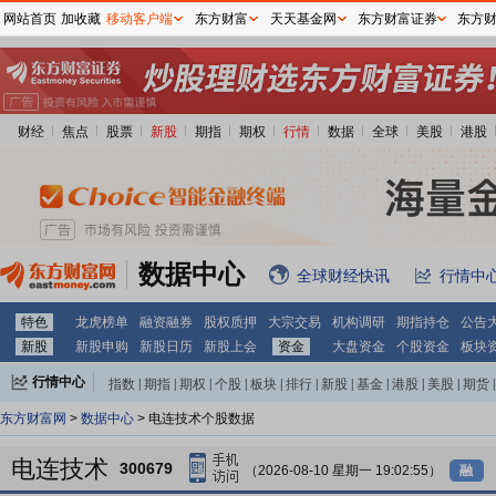
网站首页
加收藏
移动客户端
东方财富
天天基金网
东方财富证券
东方
财经
焦点
股票
新股
期指
期权
行情
数据
全球
美股
港股
数据中心
全球财经快讯
行情中
特色
龙虎榜单
融资融券
股权质押
大宗交易
机构调研
期指持仓
公告
新股
新股申购
新股日历
新股上会
资金
大盘资金
个股资金
板块
行情中心
指数
|
期指
|
期权
|
个股
|
板块
|
排行
|
新股
|
基金
|
港股
|
美股
|
期货
|
外汇
|
黄金
|
自选股
|
自选基金
东方财富网
>
数据中心
> 电连技术个股数据
电连技术
300679
（2026-08-10 星期一 19:02:55）
融