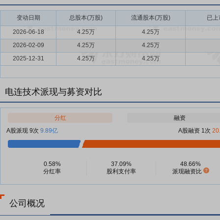
变动日期
总股本(万股)
流通股本(万股)
已上
2026-06-18
4.25万
4.25万
2026-02-09
4.25万
4.25万
2025-12-31
4.25万
4.25万
电连技术派现与募资对比
分红
融资
A股派现 9次
9.89亿
A股融资 1次
20
0.58%
37.09%
48.66%
分红率
股利支付率
派现融资比
公司概况