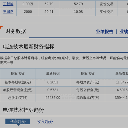
王新坤
-1.00万
52.79
-52.79
竞价交易
王国良
-2000
50.41
-10.08
竞价交易
财务数据
业绩报告
业绩
电连技术最新财务指标
根据今日总股本计算所得，综合考虑分红送转、增发、新股上市等情况，可能会与最
期不一致
指标名称
最新数据
指标名称
最新数
基本每股收益(元)
0.2051
每股净资产(元)
11.542
每股经营现金流(元)
0.5731
每股公积金(元)
4.6016
总股本(万股)
42482.00
流通股本(万股)
35944.1
电连技术指标趋势
利润趋势
收入趋势