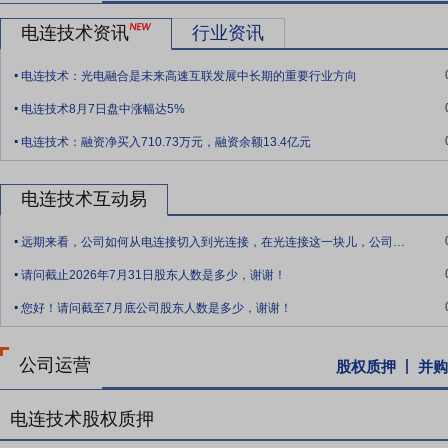
间接持有的该部分股份。
电连技术资讯
行业资讯
要点11：
增资合肥电连用于连接器产业基地建设项目
本生产线建设总投
.
的40.65%;设备购置及安装投资额为15,142万元,占总投资的36.07%。
电连技术：光电融合是未来高速互联发展中长期的重要行业方向
.
要点12：
深圳总部生产基地技改扩能项目
公司拟利用本次发行募集资金
电连技术8月7日盘中涨幅达5%
续旺盛、公司业务快速发展的趋势。项目具体包括①购置自动分料机、
.
OracleEBS管理方案,提升公司总部采购、生产、销售的综合效率;②新
电连技术：融资净买入710.73万元，融资余额13.4亿元
要点13：
研发中心升级建设及生产线自动化改造升级项目
本项目拟投
电连技术互动易
级建设内容主要为购置国内外先进的软硬件设备、改善研发环境;生产
.
生产线自动化设备。
远期来看，公司如何从电连接切入到光连接，在光连接这一块儿，公司如何把这种后发的劣
.
要点14：
股利分配
公司上市后将在足额计提法定公积金、任意公积金
请问截止2026年7月31日股东人数是多少，谢谢！
年度以现金方式累计分配的利润不少于当年实现的可分配利润的10%
.
您好！请问截至7月底公司股东人数是多少，谢谢！
要点15：
稳定股价措施
公司首次公开发行股票并上市后三年内,如公
持股份、公司全体董事(独立董事除外)和高级管理人员增持公司股票以
公司运营
股权质押
并购
电连技术股权质押