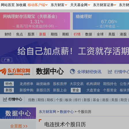
网站首页
加收藏
移动客户端
东方财富
天天基金网
东方财富证券
东方
财经
焦点
股票
新股
期指
期权
行情
数据
全球
美股
港股
数据中心
全球财经快讯
行情中
特色
龙虎榜单
融资融券
股权质押
大宗交易
机构调研
期指持仓
公告
新股
新股申购
新股日历
新股上会
资金
大盘资金
个股资金
板块
行情中心
指数
|
期指
|
期权
|
个股
|
板块
|
排行
|
新股
|
基金
|
港股
|
美股
|
期货
|
外汇
|
黄金
|
自选股
|
自选基金
东方财富网
>
数据中心
>
个股日历
电连技术个股日历
全景图