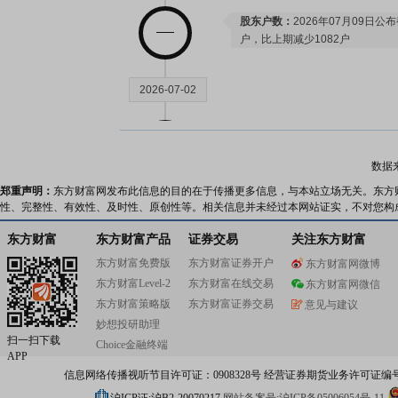
股东户数：
2026年07月09日公布
户，比上期减少1082户
2026-07-02
公告：
2026年07月02日发布
《电
告》
数据
郑重声明：
东方财富网发布此信息的目的在于传播更多信息，与本站立场无关。东方
2026-06-29
性、完整性、有效性、及时性、原创性等。相关信息并未经过本网站证实，不对您构
东方财富
东方财富产品
证券交易
关注东方财富
股东增减持日：
2026年06月29
东方财富免费版
东方财富证券开户
东方财富网微博
26日，股东任俊江减持1笔，减持3
东方财富Level-2
东方财富在线交易
公告：
2026年06月29日发布
东方财富网微信
《电
告》
东方财富策略版
东方财富证券交易
意见与建议
妙想投研助理
扫一扫下载
2026-06-26
Choice金融终端
APP
信息网络传播视听节目许可证：0908328号 经营证券期货业务许可证编号：91310
股东户数：
2026年06月26日公布