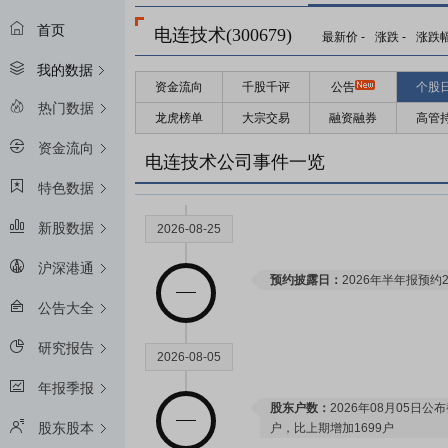
首页
电连技术(300679)
最新价
-
涨跌
-
涨跌
我的数据
资金流向
千股千评
公告
个股
热门数据
龙虎榜单
大宗交易
融资融券
高管
资金流向
电连技术公司事件一览
特色数据
新股数据
2026-08-25
沪深港通
预约披露日：
2026年半年报预约2
公告大全
研究报告
2026-08-05
年报季报
股东户数：
2026年08月05日公布
股东股本
户，比上期增加1699户