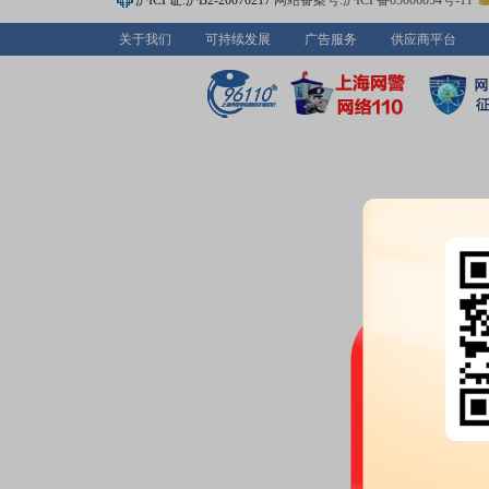
沪ICP证:沪B2-20070217
网站备案号:沪ICP备05006054号-11
户，比上期增加1388户
关于我们
可持续发展
广告服务
供应商平台
2026-06-24
大宗交易：
2026年06月24日共
股，总成交额1404.02万元
2026-06-23
大宗交易：
2026年06月23日共
股，总成交额5146.47万元
2026-06-19
公告：
2026年06月19日发布
《电
划第二类限制性股票首次授予第
告》