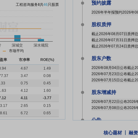
预约披露
工程咨询服务Ⅱ
共
46
只股票
2026年半年报预约2026年0
股权质押
市场平均
股东户数
盈率
市净率
ROE(%)
8.94
4.67
1.49
77.37
3.47
0.08
.33
0.75
0.45
1.63
4.12
1.60
股东增减持
7.12
4.11
-3.77
3.17
2.65
0.15
8.61
6.72
0.65
公告
2026年07月22日发布
《深水
核心题材
融资
2026年07月08日发布
《深水规