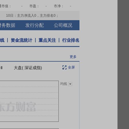
通市值：
-
市盈：
-
市净：
-
10日：主力净流入
0
，主力排名
0
；
财务数据
发行分配
公司概况
K线
资金流统计
重点关注
行业排名
更多
Ⅱ
大盘( 深证成指)
全屏
均线