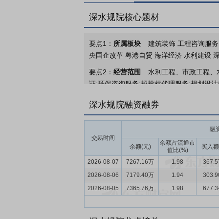
深水规院核心题材
要点1：
所属板块
建筑装饰 工程咨询服务
央国企改革 粤港自贸 海洋经济 水利建设 
要点2：
经营范围
水利工程、市政工程、
证;环保咨询服务;招投标代理服务;规划设
维护服务;信息安全设备销售;环境保护专用
深水规院融资融券
勘查、设计;地质灾害危险性评估;建设工
理;环境保护监测。
融
要点3：
勘测设计
勘测设计业务是公司业
交易时间
余额占流通市
为客户提供涉水工程项目的建设条件信息、
余额(元)
买入额
值比(%)
2026-08-07
7267.16万
1.98
367.
要点4：
规划咨询
规划咨询业务是公司为
2026-08-06
业规划和技术咨询，以支持管理和工程项目
7179.40万
1.94
303.
源、雨洪利用、水环境）。公司咨询业务主
2026-08-05
7365.76万
1.98
677.
预可行性研究报告、可行性研究报告编制等
要点5：
项目运管
项目运管业务是公司基