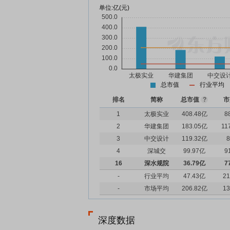
单位:
亿(元)
总市值
行业平均
排名
简称
总市值
?
市
1
太极实业
408.48亿
8
2
华建集团
183.05亿
11
3
中交设计
119.32亿
8
4
深城交
99.97亿
9
16
深水规院
36.79亿
7
-
行业平均
47.43亿
21
-
市场平均
206.82亿
13
深度数据