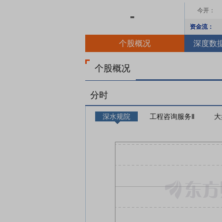
今开：
-
资金流：
个股概况
深度数
个股概况
分时
深水规院
工程咨询服务Ⅱ
大