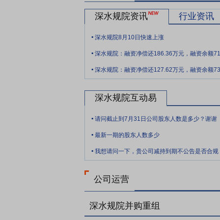
要点10：
体制机制优势
公司2008年正
深水规院资讯
行业资讯
司完成混合所有制改制，相对于国有独资企
.
与公司有较大的协同效益；混改同时引入员
深水规院8月10日快速上涨
.
IPO首发上市筹备阶段的股改工作，并于2
深水规院：融资净偿还186.36万元，融资余额717
交易所创业板正式上市，成为创业板第10
.
深水规院：融资净偿还127.62万元，融资余额736
要点11：
市场区位优势
公司地处我国改
供了广阔的空间，为公司业务的持续快速健
深水规院互动易
中、华南、西南、华东等重点区域部署了分
.
要点12：
自愿锁定股份
自公司股票上市
请问截止到7月31日公司股东人数是多少？谢谢
.
间接持有的该部分股份。
最新一期的股东人数多少
.
要点13：
股利分配
在满足现金分红条件的
我想请问一下，贵公司减持到期不公告是否合规
年以现金方式累计分配的利润不少于最近3
要点14：
稳定股价措施
公司首次公开发行
公司运营
持股份、公司全体董事(独立董事除外)和
深水规院并购重组