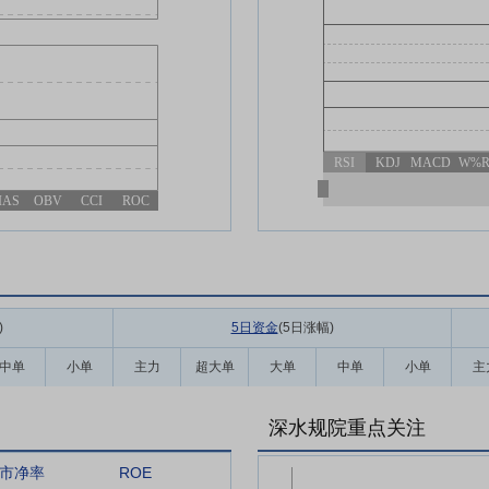
RSI
KDJ
MACD
W%
IAS
OBV
CCI
ROC
)
5日资金
(5日涨幅
)
中单
小单
主力
超大单
大单
中单
小单
主
深水规院重点关注
市净率
ROE