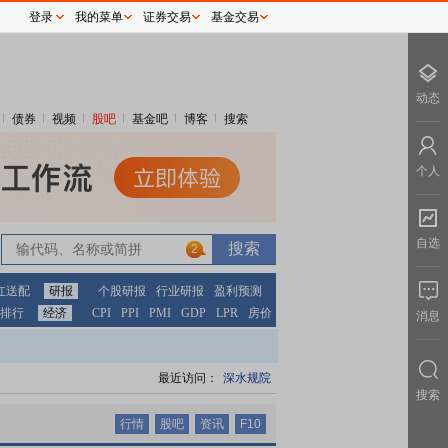
登录
我的菜单
证券交易
基金交易
动态
债券
视频
股吧
基金吧
博客
搜索
个人
自选
2
2
红送配
研报
个股研报
行业研报
盈利预测
排行
经济
CPI
PPI
PMI
GDP
LPR
房价
消息
最近访问：
深水规院
搜索
行情
股吧
资讯
F10