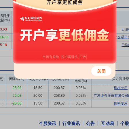
道管养类业务、监测类业务四类。
上榜营业
上榜营业
上榜营业
生的战略性、基础性、先导性行业，其发展质量直接关系到防洪、供水、
后5日涨
后10日涨
部买入合
部卖出合
部买卖净
幅(%)
跌幅(%)
开局的历史交汇点，整体呈现“投资高位运行、基建体系成型、数字孪生深
计(万)
计(万)
额合计(万)
3.63
-2.52
11343.89
3135.34
8208.55
日涨
-14.38
7.03
7106.82
7831.21
-724.39
连续三个交易日
开展水利水务一体化设计综合服务的企业，是广东省首批全过程咨询试点
划、勘察、测绘、设计、监测、项目管理、设施运营等工程建设全过程的
5.18
14.54
3643.68
4611.02
-967.34
日涨
业，下属水务科技子公司为国家高新技术企业、深圳市“专精特新”中小企
公司目前有2个广东省级工程技术研究中心、1个深圳市副省级企业技术中
担国家自然基金项目1项、深圳市（副省）技术攻关和基础研究7项、其他
成交额/流通
元)
折溢率(%)
成交量(万股)
成交额(万元)
买方营业
市值(%)
键技术等方面具有成套技术和丰富经验，负责或参与勘测设计的东深供水
-25.03
15.50
200.57
0.05%
机构专用
度最高、创新最多的引水工程之一，完成的沙井排涝泵站为当时亚洲最大
-25.03
20.00
258.80
0.07%
广发证券股份有限公司南
-25.03
15.50
200.57
0.05%
机构专用
工程咨询行业属于技术、智力密集型行业，人才是企业最宝贵的资源。公
。目前人才年龄和专业结构合理，截至2025年12月末，公司拥有硕士
人、深圳市海外高层次人才3人、罗湖区菁英人才2人、龙华区高层次人才
个股资讯
行业资讯
公告
互动易
个股
服务得以保证。