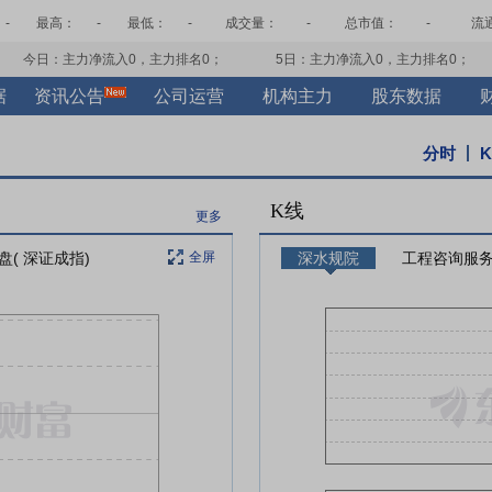
-
最高：
-
最低：
-
成交量：
-
总市值：
-
流
今日：主力净流入
0
，主力排名
0
；
5日：主力净流入
0
，主力排名
0
；
据
资讯公告
公司运营
机构主力
股东数据
分时
K线
更多
盘( 深证成指)
全屏
深水规院
工程咨询服务