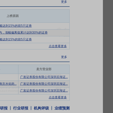
更多
粮食、经济、生态和国家安全。当前，行业
上榜原因
化、治理转向精细”的阶段性特征，迈入以现
幅达到15%的前5只证券
内，涨幅偏离值累计达到30%的证券
企业。公司拥有较为全面的业务资质以及相
综合服务能力，能够为不同业主提供从论证
幅达到15%的前5只证券
点击查看更多
业，多年来坚持走科技创新之路，长期注重
更多
心、1个深圳市副省级重点企业研究院及1
科研项目80余项。公司在水利水务工程勘
部
卖方营业部
改造、深圳东部水源工程等引调水工程是除
广发证券股份有限公司深圳后海证...
的同类泵站，完成的福田河综合整治工程是
京水佑岗...
广发证券股份有限公司深圳后海证...
广发证券股份有限公司深圳后海证...
司高度注重人才培养，拥有一大批兼具水
点击查看更多
及以上学历人员308人、享受深圳市政府特
5人，依托博士后创新实践基地等研发团队的
研报
行业研报
机构评级
业绩预测