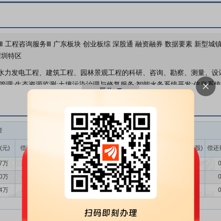
2026年06月26日发布
《深水
机构调研
2026年06月30日披露公司
Ⅱ 工程咨询服务Ⅲ 广东板块 创业板综 深股通 融资融券 数据要素 新型城
深圳特区
水力发电工程、建筑工程、园林景观工程的科研、咨询、勘察、测量、设计
计管理;生态资源监测;土壤污染治理与修复服务;智能水务系统开发;信息系
设备销售;机械电气设备销售;劳务服务(不含劳务派遣);非居住房地产租赁
程总承包及项目管理和相关的技术与管理服务。工程造价咨询业务;国土空间
资
融券
务的核心部分，作为规划方案与具体工程施工建设的中间环节，具有承前
设计方案，帮助客户实现水务工程项目投资和建设目标，具体可分为勘测
(元)
偿还额(元)
净买入(元)
余额(元)
余量(万股)
卖出量(万股)
偿还
57万
279.81万
87.76万
19.95万
1.21
0.00
0
业主提供决策依据的服务，如确定项目的投资、规模、功能和实施方式等
决策，具体可分为规划业务和咨询业务。公司规划业务主要包括：水务发
90万
490.26万
-186.36万
20.07万
1.21
0.00
0
要包括：项目建议书、可行性研究、专业评估、科学技术研究，例如：水
34万
804.96万
-127.62万
20.15万
1.21
0.03
0
，防洪影响评价、水资源论证、用水节水评估，水资源及供水调度研究等
于水利建设领域一体化咨询的技术优势，为客户提供项目管理及运行维护