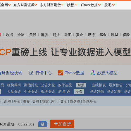
基金网
东方财富证券
东方财富期货
妙想
Choice数据
股吧
情
数据
全球
美股
港股
期货
外汇
黄金
银行
基金
理财
保险
全球财经快讯
行情中心
Choice数据
妙想大模型
交易
机构调研
期指持仓
公告大全
条件选股
财报
业绩报表
最新预告
分
大盘资金
个股资金
板块资金
沪 港 通
基金
基金净值
基金定投
基金
行
|
新股
|
基金
|
港股
|
美股
|
期货
|
外汇
|
黄金
|
自选股
|
自选基金
加自选
8-10 星期一 03:22:30）
融