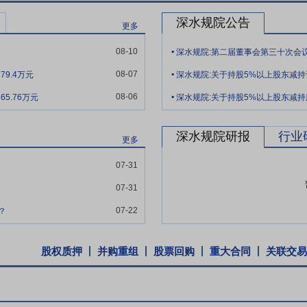
式转制为企业，在水利行业属于市场化运作较早的设计企业；公司控股股东是
深水规院公告
更多
业具有更加灵活的体制优势；通过混改引进的战略投资者包括深高速、水
.
工持股，既稳定了人员队伍，又进一步激发了关键岗位员工的业务积极性
08-10
深水规院:第二届董事会第三十次会
.
019年1月经工商变更设立成立深圳市水务规划设计院股份有限公司。完成股
08-07
9.4万元
深水规院:关于持股5%以上股东减
00家上市公司和A股创业板首家水利勘测设计企业。
.
08-06
5.76万元
深水规院:关于持股5%以上股东减
革开放的前沿城市深圳，粤港澳大湾区、珠江-西江经济带等国家级区域经
康发展奠定了坚实的基础。同时，公司自2007年开始实施“走出去”战略
深水规院研报
行业
支机构，初步建立了重点突出、有序发展的经营网络，为公司业务提供新
更多
之日起三十六个月内,不转让或者委托他人管理本次发行前本人直接及间接
07-31
07-31
基础上,结合公司持续经营和长期发展,公司每年以现金方式分配的利润不少
07-22
？
年实现的年均可分配利润的30%。
股票并上市后三年内,如公司股票收盘价格连续20个交易日低于最近一期
股权质押
并购重组
股票回购
重大合同
关联交易
高级管理人员增持公司股票以及公司回购股份等措施来稳定股价。