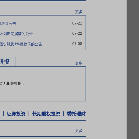
深投控，具有较强的股东背景；2017年公
更多
务集团和铁汉生态，在水利和市政水务领域
。公司率先在行业内完成混改后，立即启动
07-22
议决议公告
改之后，公司于2021年8月4日在深圳证券
07-22
持计划期间届满的公告
07-08
持股份触及1%整数倍的公告
济战略的实施，为公司本地化业务的发展提
，稳健推进省外市场的开拓，截至目前已在华
研报
的增长机会。
更多
持有的公司股份,也不由公司回购本人直接及
暂无相关数据...
于当年实现的可分配利润的10%,且最近3
经审计的每股净资产,公司将通过控股股东增
证券投资
长期股权投资
委托理财
更多