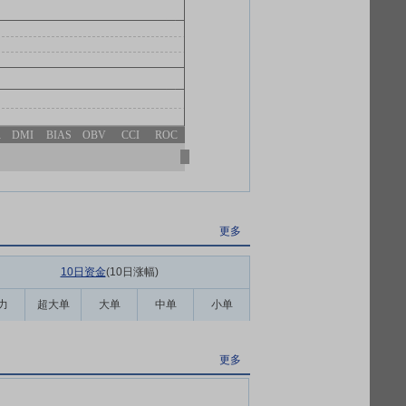
R
DMI
BIAS
OBV
CCI
ROC
更多
10日资金
(10日涨幅
)
力
超大单
大单
中单
小单
更多