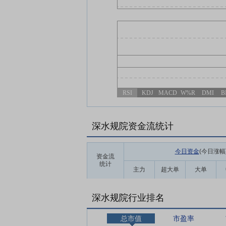
RSI
KDJ
MACD
W%R
DMI
B
深水规院资金流统计
今日资金
(今日涨幅
资金流
统计
主力
超大单
大单
深水规院行业排名
总市值
市盈率