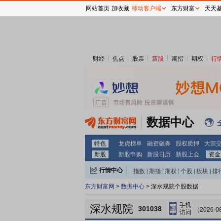
网站首页
加收藏
移动客户端
东方财富
天天
财经
焦点
股票
新股
期指
期权
行
数据中心
特色
龙虎榜单
融资融券
股权质押
大宗
新股
新股申购
新股日历
新股上会
资金
行情中心
指数
|
期指
|
期权
|
个股
|
板块
|
排
东方财富网
>
数据中心
> 深水规院个股数据
深水规院
301038
（2026-0