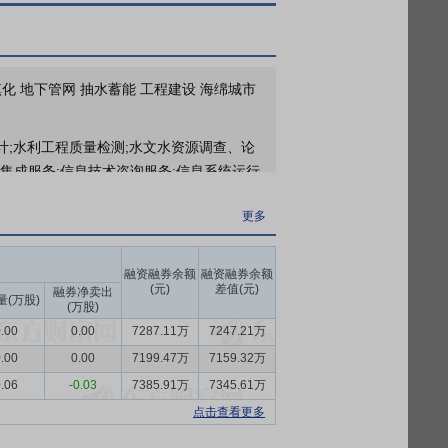
规院:关于举办2025年度网上业绩说明会的公告》
更多
于2026年06月30日接待1家机构调研
镇化 地下管网 抽水蓄能 工程建设 海绵城市
;水利工程质量检测;水文水资源调查、论
统集成服务;信息技术咨询服务;信息系统运行
。污染治理设施运行服务;地质灾害治理工程
更多
规划编制。水利工程建设监理;建设工程监
融资融券余额
融资融券余额
启后的重要作用。公司勘测设计业务主要是
(元)
差值(元)
融券净卖出
业务和设计业务。
量(万股)
(万股)
.00
0.00
7287.11万
7247.21万
。公司规划咨询业务主要为客户提供涉水专
展规划、水利专项规划（流域、水系、水资
.00
0.00
7199.47万
7159.32万
利水电工程及市政给排水工程项目建议书、
.06
-0.03
7385.91万
7345.61万
。
点击查看更多
等服务。项目运管业务主要包括水环境治理