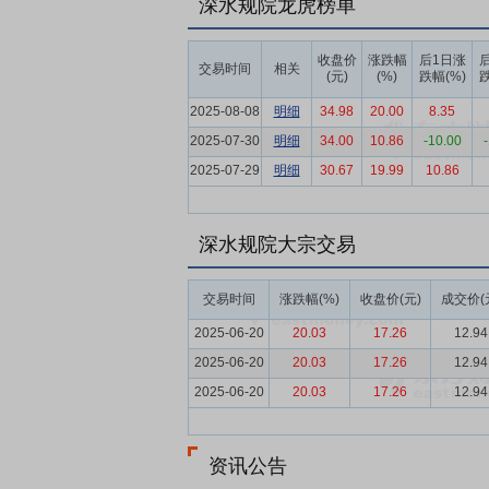
深水规院龙虎榜单
设计运营一体化业务、项目管理类业务、河
要点6：
水利行业
水利行业是关乎国计民
收盘价
涨跌幅
后1日涨
交易时间
相关
(元)
(%)
跌幅(%)
跌
正处在“十四五”圆满收官与“十五五”全面
代化为导向的高质量发展新阶段。
2025-08-08
明细
34.98
20.00
8.35
2025-07-30
明细
34.00
10.86
-10.00
要点7：
全过程服务优势
公司是国内较早
2025-07-29
应的人员配置，具备承担领域内的咨询、规
明细
30.67
19.99
10.86
到拆除的全过程工程技术和咨询服务。
要点8：
技术优势
公司为国家高新技术企
深水规院大宗交易
研发投入，着力提高企业的自主创新能力。
个博士后创新实践基地。近八年来，公司承
交易时间
涨跌幅(%)
收盘价(元)
成交价(
察测量设计、水污染防治和长距离引调水关
2025-06-20
20.03
17.26
12.94
南水北调工程外全国线路距离最长、技术难
2025-06-20
20.03
17.26
12.94
国内城市河流治理的典范。
2025-06-20
20.03
17.26
12.94
要点9：
人力资源优势
以勘测设计为主的
利、市政、生态、景观专业技能的复合型人才
殊津贴专家1人、深圳市地方级领军人才3
资讯公告
科研支撑，公司的优秀设计作品与高效技术