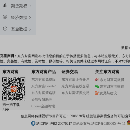
期货期权
经济数据
基金数据
数据
郑重声明：
东方财富网发布此信息的目的在于传播更多信息，与本站立场无关。东方
性、完整性、有效性、及时性、原创性等。相关信息并未经过本网站证实，不对您构
东方财富
东方财富产品
证券交易
关注东方财富
东方财富免费版
东方财富证券开户
东方财富网微博
东方财富Level-2
东方财富在线交易
东方财富网微信
东方财富策略版
东方财富证券交易
意见与建议
妙想投研助理
扫一扫下载
Choice金融终端
APP
信息网络传播视听节目许可证：0908328号 经营证券期货业务许可证编号：91310
沪ICP证:沪B2-20070217
网站备案号:沪ICP备05006054号-11