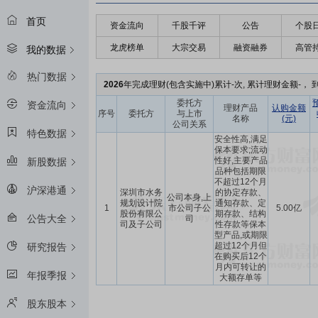
首页
资金流向
千股千评
公告
个股
龙虎榜单
大宗交易
融资融券
高管
我的数据
热门数据
2026
年完成理财(包含实施中)累计-次, 累计理财金额-， 到
委托方
资金流向
理财产品
认购金额
序号
委托方
与上市
名称
(元)
公司关系
特色数据
安全性高,满足
保本要求;流动
性好,主要产品
新股数据
品种包括期限
不超过12个月
沪深港通
深圳市水务
的协定存款、
公司本身,上
规划设计院
通知存款、定
1
市公司子公
5.00亿
股份有限公
期存款、结构
公告大全
司
司及子公司
性存款等保本
型产品,或期限
超过12个月但
研究报告
在购买后12个
月内可转让的
年报季报
大额存单等
股东股本