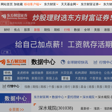
网站首页
加收藏
移动客户端
东方财富
天天基金网
东方财富证券
东方
财经
焦点
股票
新股
期指
期权
行情
数据
全球
美股
港股
数据中心
全球财经快讯
行情中
特色
龙虎榜单
融资融券
股权质押
大宗交易
机构调研
期指持仓
公告
新股
新股申购
新股日历
新股上会
资金
大盘资金
个股资金
板块
行情中心
指数
|
期指
|
期权
|
个股
|
板块
|
排行
|
新股
|
基金
|
港股
|
美股
|
期货
|
外汇
|
黄金
|
自选股
|
自选基金
东方财富网
>
数据中心
>
委托理财
>
深水规院
> 深水规院
深水规院(301038)
最新价
-
涨跌
-
涨跌
全景图