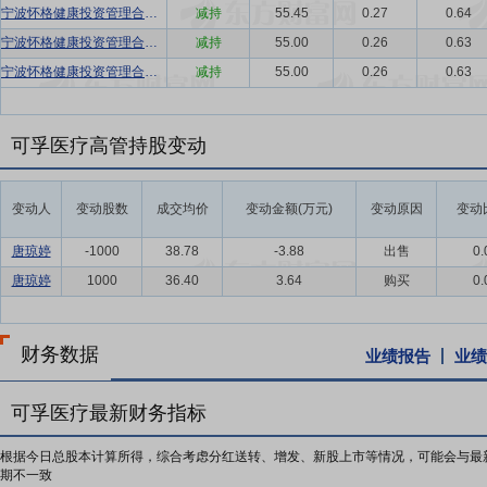
宁波怀格健康投资管理合伙企业(有限合伙)-宁波怀格共信创业投资合伙企业(有限合伙)
减持
55.45
0.27
0.64
宁波怀格健康投资管理合伙企业(有限合伙)-宁波怀格共信创业投资合伙企业(有限合伙)
减持
55.00
0.26
0.63
宁波怀格健康投资管理合伙企业(有限合伙)-宁波怀格共信创业投资合伙企业(有限合伙)
减持
55.00
0.26
0.63
可孚医疗高管持股变动
变动人
变动股数
成交均价
变动金额(万元)
变动原因
变动
唐琼婷
-1000
38.78
-3.88
出售
0.
唐琼婷
1000
36.40
3.64
购买
0.
财务数据
业绩报告
业绩
可孚医疗最新财务指标
根据今日总股本计算所得，综合考虑分红送转、增发、新股上市等情况，可能会与最
期不一致