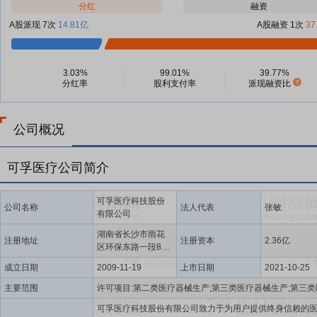
分红
融资
A股派现 7次
14.81亿
A股融资 1次
37
3.03%
99.01%
39.77%
分红率
股利支付率
派现融资比
公司概况
可孚医疗公司简介
可孚医疗科技股份
公司名称
法人代表
张敏
有限公司
湖南省长沙市雨花
注册地址
注册资本
2.36亿
区环保东路一段87
号
成立日期
2009-11-19
上市日期
2021-10-25
主要范围
可孚医疗科技股份有限公司致力于为用户提供终身信赖的