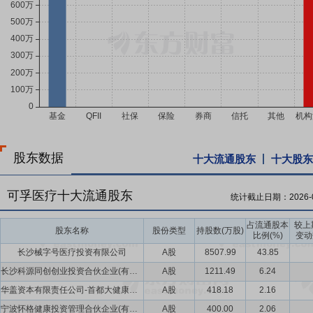
股东数据
十大流通股东
十大股东
可孚医疗十大流通股东
统计截止日期：
2026-
占流通股本
较上
股东名称
股份类型
持股数(万股)
比例(%)
变动
长沙械字号医疗投资有限公司
A股
8507.99
43.85
长沙科源同创创业投资合伙企业(有限合伙)
A股
1211.49
6.24
华盖资本有限责任公司-首都大健康产业(北京)基金(有限合伙)
A股
418.18
2.16
宁波怀格健康投资管理合伙企业(有限合伙)-宁波怀格共信创业投资合伙企业(有限合伙)
A股
400.00
2.06