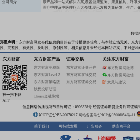
公司简介
康产品和一站式解决方案,覆盖健康监测、康复辅具、呼吸
医疗护理及中医理疗五大领域,现已发展为集研发、生产、
服务为一体的全生命周期个人健康管理领先企业。目前公
多项国家级(部级)、省级荣誉,如国家高新技术企业、国家
权优势企业、国家智能制造优秀场景企业等。近年来,“可孚
交易指数在医疗器械类目中长期保持行业领先。未来,可孚
数据
继续加强研发创新能力,继续提升自身医疗健康产品和服务
性和可及性,致力于成为受人尊重的全球化医疗器械企业。
郑重声明：
东方财富网发布此信息的目的在于传播更多信息，与本站立场无关。东方
性、完整性、有效性、及时性、原创性等。相关信息并未经过本网站证实，不对您构
东方财富
东方财富产品
证券交易
关注东方财富
东方财富免费版
东方财富证券开户
东方财富网微博
东方财富Level-2
东方财富在线交易
东方财富网微信
东方财富策略版
东方财富证券交易
意见与建议
妙想投研助理
扫一扫下载
Choice金融终端
APP
信息网络传播视听节目许可证：0908328号 经营证券期货业务许可证编号：91310
沪ICP证:沪B2-20070217
网站备案号:沪ICP备05006054号-11
关于我们
可持续发展
广告服务
供应商平台