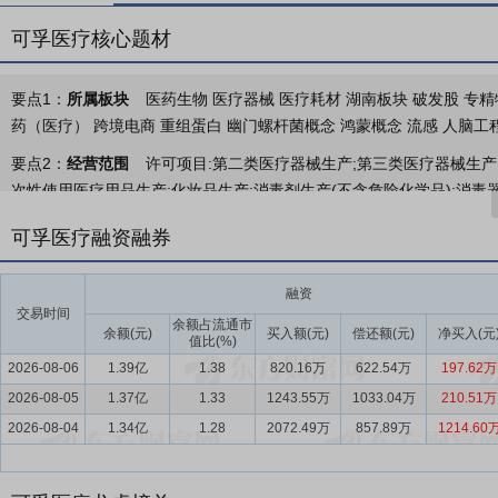
可孚医疗核心题材
要点1：
所属板块
医药生物 医疗器械 医疗耗材 湖南板块 破发股 专精特新
药（医疗） 跨境电商 重组蛋白 幽门螺杆菌概念 鸿蒙概念 流感 人脑工
要点2：
经营范围
许可项目:第二类医疗器械生产;第三类医疗器械生产
次性使用医疗用品生产;化妆品生产;消毒剂生产(不含危险化学品);消毒
售。(依法须经批准的项目,经相关部门批准后方可开展经营活动,具体经
可孚医疗融资融券
究和试验发展;医学研究和试验发展;技术服务、技术开发、技术咨询、技
售;第二类医疗器械销售;医用口罩批发;医用口罩零售;医护人员防护用品
融资
用医疗用品销售;消毒剂销售(不含危险化学品);个人卫生用品销售;化妆品
交易时间
器销售;家用电器制造;针纺织品及原料销售;卫生用杀虫剂销售;信息技
余额占流通市
余额(元)
买入额(元)
偿还额(元)
净买入(元
值比(%)
售;健康咨询服务(不含诊疗服务);计算机软硬件及辅助设备零售;计算机
2026-08-06
1.39亿
1.38
820.16万
622.54万
197.62万
用品销售;模具销售;宠物食品及用品零售;宠物食品及用品批发;食品用洗
2026-08-05
1.37亿
1.33
1243.55万
1033.04万
210.51万
基材料销售;非居住房地产租赁;住房租赁;针织或钩针编织物及其制品制
2026-08-04
1.34亿
1.28
2072.49万
857.89万
1214.60
目外,凭营业执照依法自主开展经营活动)
要点3：
医疗器械研发、生产、销售和服务
可孚医疗是一家专业从事
公司设有3个研究院，4个生产基地，99家子公司，形成完善的研发、