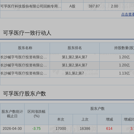
可孚医疗科技股份有限公司回购专用证券账户
A股
387.87
2.00
点击查
可孚医疗一致行动人
股东名称
股东排名
持股数量(股
长沙械字号医疗投资有限公司,张敏,长沙科源同创创业投资合伙企业(有限合伙),张志明,聂娟
第1,第2,第4,第7
1.20亿
长沙械字号医疗投资有限公司,张敏,长沙科源同创创业投资合伙企业(有限合伙),张志明,聂娟
第1,第2,第4,第7
1.20亿
长沙械字号医疗投资有限公司,张敏,长沙科源同创创业投资合伙企业(有限合伙),聂娟
第1,第2,第7
1.13亿
可孚医疗股东户数
股东户数
股东户数统计
区间涨跌幅
截止日
(%)
本次
上次
增减
增减比
2026-04-30
-3.75
17000
16386
614
3.