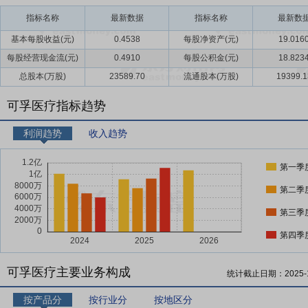
指标名称
最新数据
指标名称
最新数
基本每股收益(元)
0.4538
每股净资产(元)
19.016
每股经营现金流(元)
0.4910
每股公积金(元)
18.823
总股本(万股)
23589.70
流通股本(万股)
19399.1
可孚医疗指标趋势
利润趋势
收入趋势
第一季
第二季
第三季
第四季
可孚医疗主要业务构成
统计截止日期：
2025-
按产品分
按行业分
按地区分