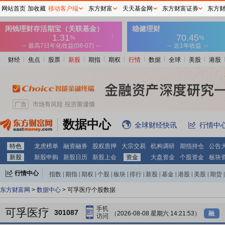
网站首页
加收藏
移动客户端
东方财富
天天基金网
东方财富证券
东方
财经
焦点
股票
新股
期指
期权
行情
数据
全球
美股
港股
数据中心
全球财经快讯
行情中
特色
龙虎榜单
融资融券
股权质押
大宗交易
机构调研
期指持仓
公告
新股
新股申购
新股日历
新股上会
资金
大盘资金
个股资金
板块
行情中心
指数
|
期指
|
期权
|
个股
|
板块
|
排行
|
新股
|
基金
|
港股
|
美股
|
期货
|
外汇
|
黄金
|
自选股
|
自选基金
东方财富网
>
数据中心
> 可孚医疗个股数据
可孚医疗
301087
（2026-08-08 星期六 14:21:53）
融