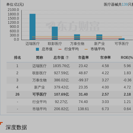
单位:
亿(元)
医疗器械
共
139
只
总市值
行业平均
市场平均
排名
简称
总市值
?
市盈率
市净率
ROE(%
1
迈瑞医疗
1835.76亿
23.42
4.58
5.96
2
联影医疗
927.59亿
48.87
4.22
1.83
3
万泰生物
386.02亿
-99.37
3.27
-0.36
4
新产业
379.42亿
23.35
4.00
4.72
26
可孚医疗
107.69亿
31.40
2.57
2.18
-
行业平均
92.27亿
74.40
3.03
1.21
-
市场平均
206.82亿
138.61
6.73
0.64
深度数据