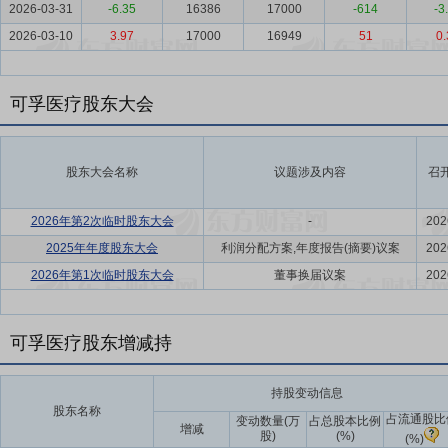
2026-03-31
-6.35
16386
17000
-614
-3
2026-03-10
3.97
17000
16949
51
0.
可孚医疗股东大会
股东大会名称
议题涉及内容
召
2026年第2次临时股东大会
-
202
2025年年度股东大会
利润分配方案,年度报告(摘要)议案
202
2026年第1次临时股东大会
董事换届议案
202
可孚医疗股东增减持
持股变动信息
股东名称
占流通股比
变动数量(万
占总股本比例
增减
股)
(%)
(%)