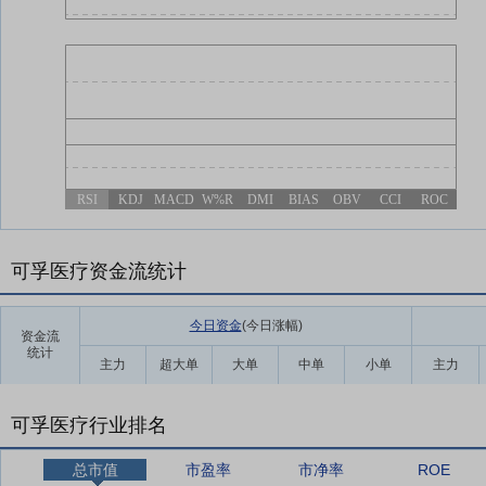
RSI
KDJ
MACD
W%R
DMI
BIAS
OBV
CCI
ROC
可孚医疗资金流统计
今日资金
(今日涨幅
)
资金流
统计
主力
超大单
大单
中单
小单
主力
可孚医疗行业排名
总市值
市盈率
市净率
ROE