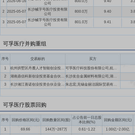
1
2026-06-16
800.0万
9.40
3.
公司
长沙械字号医疗投资有限
2
2025-05-07
800.0万
9.40
3.
公司
长沙械字号医疗投资有限
3
2025-05-07
801.0万
9.41
3.
公司
可孚医疗并购重组
序号
交易标的
买方
1
杭州拱墅区丹麓人才智能创业投资基金合伙企业(有限合伙)
可孚医疗科技股份有限公司,杭州拱墅产业基金有限公司,红杉煜慧(厦门)股权投资合伙企业(有限合伙),广州丹麓股权投资管理有限公司,杭州高科技创业投资管理有限公司,深圳市新浩新兴创业投资有限公司
2
湖南鼎信科新创业投资基金合伙企业(有限合伙)
长沙友合金属材料有限公司,湖南鼎信泰和股权投资管理有限公司,可孚医疗科技股份有限公司
3
长沙湘江善诺创业投资合伙企业(有限合伙)
朱志宏,无锡金丽洁国际贸易有限公司,湖南湘江新区引导四号股权投资合伙企业(有限合伙),可孚医疗科技股份有限公司,湖南九典制药股份有限公司,深圳前海上善金石私募股权投资基金管理有限公司
可孚医疗股票回购
占公告前一日总股
序号
回购价格区间(元)
回购数量区间(股)
回购金额区间(元)
本比例(%)
1
69.66
144万~287万
0.61~1.22
1.00亿~2.00亿