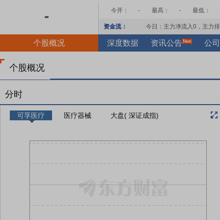
今开：
-
最高：
-
最低：
-
资金流：
今日：主力净流入
0
，主力排
个股概况
深度数据
资讯公告
公司
个股概况
分时
可孚医疗
医疗器械
大盘( 深证成指)