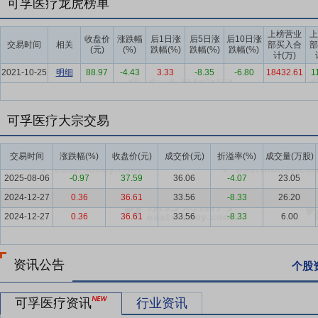
可孚医疗龙虎榜单
为依托，持续推动产品迭代与技术创新，致力于打造具有全球竞争力的
上榜营业
上
要点4：
医疗器械行业
历经二十年专业化深耕，可孚医疗已发展成为
收盘价
涨跌幅
后1日涨
后5日涨
后10日涨
交易时间
相关
部买入合
部
(元)
(%)
跌幅(%)
跌幅(%)
跌幅(%)
下产品覆盖健康监测、康复辅具、呼吸支持、医疗护理及中医理疗五大
计(万)
2021-10-25
展，多款核心产品在主流电商平台长期稳居行业销量前列，品牌影响力与
明细
88.97
-4.43
3.33
-8.35
-6.80
18432.61
1
疗位列中国家用医疗器械企业第二位，其中康复辅具类产品市场份额排
要点5：
较高的品牌认知度和良好的市场口碑
公司深耕家用医疗器械
可孚医疗大宗交易
大型连锁药房建立了长期稳定的合作关系，同时精准把握电商发展机遇
可，积淀了扎实的品牌口碑与深厚的市场影响力。2025年，可孚医疗以1
交易时间
涨跌幅(%)
收盘价(元)
成交价(元)
折溢率(%)
成交量(万股)
要点6：
成熟的研发体系和较高的研发成果转化率
公司高度重视研发
2025-08-06
-0.97
37.59
36.06
-4.07
23.05
机械工程、材料学、软件工程、计算机技术等多学科、多层次的专业化
2024-12-27
0.36
36.61
33.56
-8.33
26.20
司获批设立国家级工业设计中心、国家博士后科研工作站、湖南省工程
2024-12-27
0.36
36.61
33.56
-8.33
6.00
研平台，并与中南大学、北京语言大学、中南大学湘雅二医院、北京服
要点7：
全面覆盖的产品线和高效迭代的产品系列
公司定位为全生命
资讯公告
医理疗五大领域丰富的产品体系，可满足消费者多品牌、一站式健康购
个股
现品类互补、流量互通，持续提升产品整体竞争力；另一方面，多元化
化的能力，保障企业综合竞争力稳定提升。
可孚医疗资讯
行业资讯