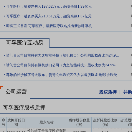
.
要点8：
高效的智能制造体系及完善的质量控制措施
公司致力于打造
可孚医疗：融资净买入197.62万元，融资余额1.39亿元
主研发和生产。公司积极推进数字化转型，搭建自动化生产线，引入E
.
节的数字化监控，不断提升产品质量和生产效率，降低生产成本和能耗
可孚医疗：融资净买入210.51万元，融资余额1.37亿元
.
化、定制化需求，产线柔性配置入选国家智能制造优秀场景。同时公司
即将正式首发 可孚医疗、融昕医疗联名推出新款呼吸机
车间等多项称号，全面推动绿色、高效、低碳化发展。
要点9：
专业的线上渠道运营及线下渠道服务能力
全面自主掌控的销
可孚医疗互动易
融合的立体式营销渠道，引领家用医疗器械全渠道商业化发展，持续提
.
请问贵公司目前持有力之智能科技（脑机接口）公司的股权占比为24.9%，未来有意向
要点10：
签订股权收购框架协议
2022年12月28日公司对外公告,
.
与欧阳云、杭州吉赛投资管理合伙企业(有限合伙)、宁波东小江科技服
请问贵公司目前持有脑机接口公司（力之智能科技）股权比例为24.9%，未来有增持到
.
中心(有限合伙)、杭州锦禾企业管理合伙企业(有限合伙)(以上六方合称
尊敬的长沙械字号大股东，贵哥玄年斥资乙亿夕以每股l0·&l元/股协议受让康德莱大
购交易对方持有的杭州莱和生物技术有限公司(以下简称“目标公司”或“莱和
议仅为股权收购的框架性协议,公司将根据《深圳证券交易所创业板股
公司运营
股权质押
并购
程》等相关规定,履行必要的决策和审批程序并及时履行信息披露义务。
可孚医疗股权质押
序
质押开始日
质押股份数量
占所持股份比例
占总股
股东名称
号
期
(股)
(%)
(%
长沙械字号医疗投资有限