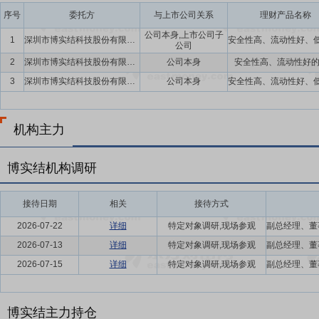
的品牌形象，积累了大量优质客户。公司通过为行业内具有竞争力的大
序号
委托方
与上市公司关系
理财产品名称
公司本身,上市公司子
要点14：
自愿锁定股份
公司控股股东、实际控制人、董事长、高级管理
1
深圳市博实结科技股份有限公司及子公司
公司
行前本人直接或间接持有的公司股份,也不由公司回购该部分股份。2、
2
深圳市博实结科技股份有限公司
公司本身
安全性高、流动性好
行价;公司上市后6个月内如公司股票连续20个交易日的收盘价均低于发
3
深圳市博实结科技股份有限公司
公司本身
月(自公司股票上市至本人减持期间,公司如有派息、送股、资本公积金
要点15：
物联网智能终端产品升级扩建等项目
经公司2022年第二
机构主力
业务相关的以下项目:物联网智能终端产品升级扩建项目、物联网产业
据上述项目的实际进度,以自筹资金支付项目投资款。公司首次公开发
满足上述项目投资需要,资金缺口由公司自筹资金予以解决。若实际募
博实结机构调研
理。
接待日期
相关
接待方式
2026-07-22
详细
特定对象调研,现场参观
2026-07-13
详细
特定对象调研,现场参观
2026-07-15
详细
特定对象调研,现场参观
博实结主力持仓