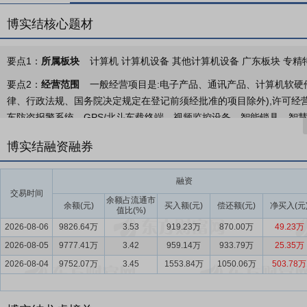
博实结核心题材
要点1：
所属板块
计算机 计算机设备 其他计算机设备 广东板块 专精特
要点2：
经营范围
一般经营项目是:电子产品、通讯产品、计算机软硬
律、行政法规、国务院决定规定在登记前须经批准的项目除外),许可经
车防盗报警系统、GPS/北斗车载终端、视频监控设备、智能锁具、智
要点3：
模组底座
无线模组是将芯片、存储器、功放器件等集成在PC
博实结融资融券
开始专注于无线模组的研发，形成了“标准化开发+场景定制”的无线模组开
通信制式的自研自产体系，实现从核心设计到批量供应的全链路能力。
融资
化、硬件定制等方式开发符合特定场景技术标准的差异化模组，满足物
交易时间
余额占流通市
接稳定性与供应链自主性，更通过垂直整合降低了成本波动风险，为公
余额(元)
买入额(元)
偿还额(元)
净买入(元
值比(%)
2026-08-06
9826.64万
3.53
919.23万
870.00万
49.23万
要点4：
云端服务
基于物联网行业场景分散、需求多元的特点，公司
2026-08-05
司云管理平台已从早期服务于特定场景的专用系统，逐步演进为基于标
9777.41万
3.42
959.14万
933.79万
25.35万
行业的定制化部署。
2026-08-04
9752.07万
3.45
1553.84万
1050.06万
503.78万
要点5：
AI驱动
近年来，依托人工智能等技术驱动，公司实现了产品
驾驶等手段，提升车队运营效率和安全驾驶水平，助力监管部门及企业