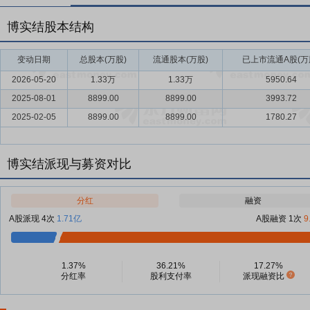
博实结股本结构
变动日期
总股本(万股)
流通股本(万股)
已上市流通A股(万
2026-05-20
1.33万
1.33万
5950.64
2025-08-01
8899.00
8899.00
3993.72
2025-02-05
8899.00
8899.00
1780.27
博实结派现与募资对比
分红
融资
A股派现 4次
1.71亿
A股融资 1次
9
1.37%
36.21%
17.27%
分红率
股利支付率
派现融资比