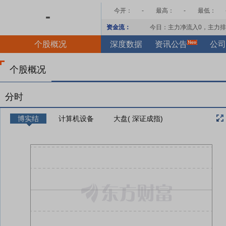
今开：
-
最高：
-
最低：
-
资金流：
今日：主力净流入
0
，主力排
个股概况
深度数据
资讯公告
公司
个股概况
分时
博实结
计算机设备
大盘( 深证成指)