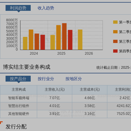
利润趋势
收入趋势
第一季
第二季
第三季
第四季
博实结主要业务构成
统计截止日期：
2025-
按产品分
按行业分
按地区分
主营构成
主营收入(元)
主营成本(元)
主营利润(
智能车载终端
7.07亿
4.66亿
2.42亿
智慧出行组件
4.01亿
3.58亿
4241.6
其他智能硬件
3.91亿
3.16亿
7525.0
发行分配