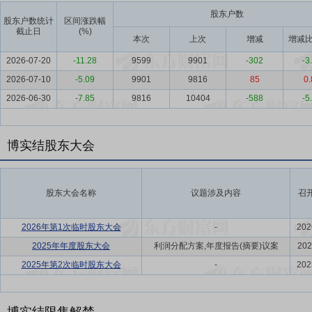
股东户数
股东户数统计
区间涨跌幅
截止日
(%)
本次
上次
增减
增减比
2026-07-20
-11.28
9599
9901
-302
-3
2026-07-10
-5.09
9901
9816
85
0.
2026-06-30
-7.85
9816
10404
-588
-5
博实结股东大会
股东大会名称
议题涉及内容
召
2026年第1次临时股东大会
-
202
2025年年度股东大会
利润分配方案,年度报告(摘要)议案
202
2025年第2次临时股东大会
-
202