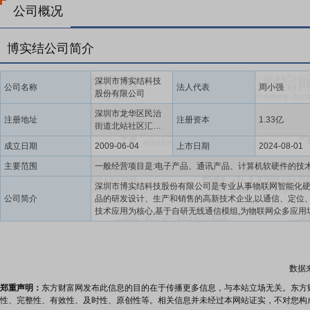
公司概况
博实结公司简介
深圳市博实结科技
公司名称
法人代表
周小强
股份有限公司
深圳市龙华区民治
注册地址
注册资本
1.33亿
街道北站社区汇德
大厦1号楼2701、
成立日期
2009-06-04
上市日期
2024-08-01
2702、2703
主要范围
深圳市博实结科技股份有限公司是专业从事物联网智能化
公司简介
品的研发设计、生产和销售的高新技术企业,以通信、定位、
技术应用为核心,基于自研无线通信模组,为物联网众多应用
供智能终端产品及配套解决方案。目前,公司产品主要应用
交通、智慧出行和智能支付硬件三大领域。在智能交通领域
以“提升安全、提高效率、辅助监管”为目标,为车联网行业
能车载终端产品。在智慧出行领域,公司以“帮助客户实现更
数据
更便捷的出行服务”为目标,为两轮绿色出行行业提供智慧出
件。在智能支付硬件领域,公司以“更智能、更便捷”为目标,
郑重声明：
东方财富网发布此信息的目的在于传播更多信息，与本站立场无关。东方
支付行业用户提供稳定、安全、可靠的物联网智能支付硬
性、完整性、有效性、及时性、原创性等。相关信息并未经过本网站证实，不对您构