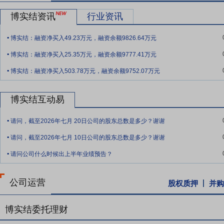
情况》数据，2025年度，银行共处理电子支付业务3,197.21亿笔，金额3
博实结资讯
行业资讯
对移动支付更智能、更方便、更安全的追求，将加速新兴技术在移动支
.
要点10：
智能睡眠领域
《2025中国睡眠健康研究白皮书》的数据显示
博实结：融资净买入49.23万元，融资余额9826.64万元
.
扰。这种普遍存在的睡眠健康需求缺口，直接驱动睡眠经济市场持续增
博实结：融资净买入25.35万元，融资余额9777.41万元
智能穿戴设备企业及家电厂商通过技术融合构建复合型产业生态。得益
.
博实结：融资净买入503.78万元，融资余额9752.07万元
睡眠经济，推动传统家居行业向智能化方向发展。根据Fortune business
美元。据华经产业研究院数据，2023年中国的智能床市场规模达到约
0.2%，还有很大的增长潜力和发展空间。
博实结互动易
.
要点11：
产业链垂直一体化优势
经过多年的业务发展及沉淀，公司在
请问，截至2026年七月 20日公司的股东总数是多少？谢谢
AI等技术应用为核心，集合存储、TTS、数据加密等技术，开发了乘
.
请问，截至2026年七月 10日公司的股东总数是多少？谢谢
进行迭代升级。同时，公司利用AI算法、高清图像音视频处理等技术，开
.
等功能的智能车载视频行驶记录仪。在深化智能交通领域技术研发的基
请问公司什么时候出上半年业绩预告？
出行、移动支付和智能睡眠领域的具体场景，开发了智慧出行组件、智
要点12：
事业部制自主创新优势
公司深耕物联网行业十余年，以应用
公司运营
股权质押
并购
发设计、生产起步，逐步拓展智慧出行组件、智能支付硬件、智能睡眠
组，实现了“模组+终端”的垂直整合。
博实结委托理财
要点13：
优质行业客户资源优势
经过十余年的行业沉淀，公司凭借着