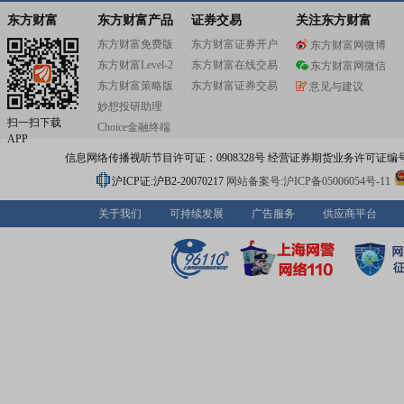
司坚持自主创新,是国家级高新技术企业,拥有广东省5G智
网工程技术研究中心、广东省智慧车联网工业设计中心、
东方财富
东方财富产品
证券交易
关注东方财富
博士工作站。公司参与编制《汽车记录仪数据安全芯片技
东方财富免费版
东方财富证券开户
东方财富网微博
求》、《汽车行驶记录仪联网通信技术要求》、《道路运
东方财富Level-2
东方财富在线交易
智能视频监控报警系统终端技术规范》、《道路运输车辆
东方财富网微信
频监控报警系统通讯协议规范》、《商用车智能网联系统
东方财富策略版
东方财富证券交易
意见与建议
端通讯协议规范与数据格式》等多项团体标准。经过多年的
妙想投研助理
公司获得了“广东省名牌产品”、“广东省制造业500强”、“中
扫一扫下载
Choice金融终端
车主动安全十佳产品供应商”等荣誉称号。
APP
信息网络传播视听节目许可证：0908328号 经营证券期货业务许可证编号：91310
沪ICP证:沪B2-20070217
网站备案号:沪ICP备05006054号-11
关于我们
可持续发展
广告服务
供应商平台