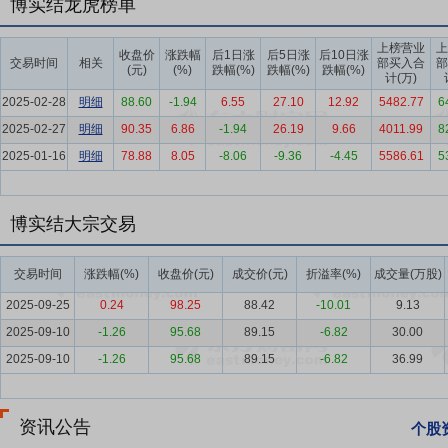
博实结龙虎榜单
户AI模型的深度适配，有效提升用户睡眠质量与体验；在云端服务领域，
优化用户交互体验，有效增强客户粘性。
上榜营业
上
收盘价
涨跌幅
后1日涨
后5日涨
后10日涨
交易时间
相关
部买入合
部
(元)
(%)
跌幅(%)
跌幅(%)
跌幅(%)
要点6：
智能终端
产品创新和应用场景持续拓展是公司快速发展的基
计(万)
主要应用于智能交通、智慧出行、智能支付、智能睡眠等领域。在智能
2025-02-28
明细
88.60
-1.94
6.55
27.10
12.92
5482.77
6
终端产品。在智慧出行领域，公司以“帮助客户实现更高效、更便捷的
2025-02-27
明细
90.35
6.86
-1.94
26.19
9.66
4011.99
8
“更智能、更便捷”为目标，为移动支付行业用户提供稳定、安全、可靠
2025-01-16
明细
78.88
8.05
-8.06
-9.36
-4.45
5586.61
5
行业提供智能睡眠终端。
要点7：
智能交通领域
庞大的乘用车与商用车产销量为智能车载终端行业
博实结大宗交易
万辆和429.6万辆，同比分别增长12%和10.9%；乘用车产销分别完成3,
业在“L2+辅助驾驶”范畴下，进行了大量的功能创新，极大提升了用
交易时间
涨跌幅(%)
收盘价(元)
成交价(元)
折溢率(%)
成交量(万股)
在此背景下，辅助驾驶开始进入强监管的政策周期。
2025-09-25
0.24
98.25
88.42
-10.01
9.13
要点8：
智慧出行领域
共享单车市场经数年发展，行业经历了萌芽期
2025-09-10
-1.26
95.68
89.15
-6.82
30.00
行、美团单车三足鼎立的较为稳定的市场竞争格局。青桔（滴滴出行旗
整体不定点、不设限，近年来随着政府管理要求的提升，上述企业通过
2025-09-10
-1.26
95.68
89.15
-6.82
36.99
车归还，推动了共享单车的有序停放，促使共享单车行业持续向合规化
品牌方加速投放共享电单车，共享电单车将持续渗透三四线城市，未来
资讯公告
个股
要点9：
智能支付领域
智能支付硬件是移动支付行业的重要设备，其所