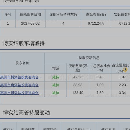
博实结限售解禁
序号
解除限售日期
该批次解禁股东数
解禁数量(股)
实际解禁数
1
2027-08-02
4
6712.24万
6712.
博实结股东增减持
持股变动信息
股东名称
占流通股比
变动数量(万
占总股本比例
增减
股)
(%)
(%)
惠州市博添益投资咨询合伙企业(有限合伙)
减持
42.58
0.48
1.07
惠州市惠添益投资咨询合伙企业(有限合伙)
减持
88.98
1.00
2.23
惠州市博添益投资咨询合伙企业(有限合伙)
减持
133.40
1.50
3.34
博实结高管持股变动
变动人
变动股数
成交均价
变动金额(万元)
变动原因
变