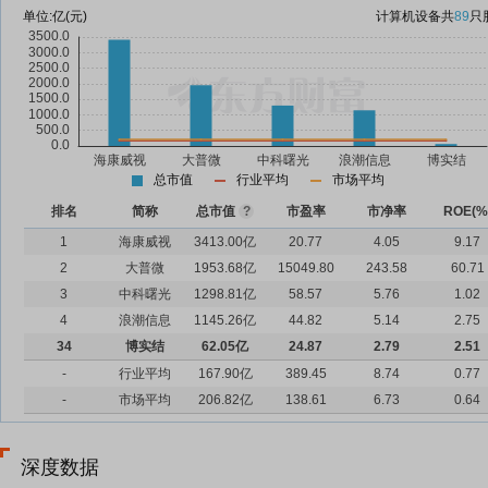
单位:
亿(元)
计算机设备
共
89
只
总市值
行业平均
市场平均
排名
简称
总市值
?
市盈率
市净率
ROE(%
1
海康威视
3413.00亿
20.77
4.05
9.17
2
大普微
1953.68亿
15049.80
243.58
60.71
3
中科曙光
1298.81亿
58.57
5.76
1.02
4
浪潮信息
1145.26亿
44.82
5.14
2.75
34
博实结
62.05亿
24.87
2.79
2.51
-
行业平均
167.90亿
389.45
8.74
0.77
-
市场平均
206.82亿
138.61
6.73
0.64
深度数据