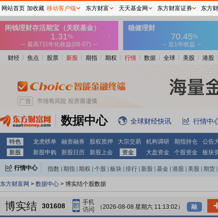
网站首页
加收藏
移动客户端
东方财富
天天基金网
东方财富证券
东方
财经
焦点
股票
新股
期指
期权
行情
数据
全球
美股
港股
数据中心
全球财经快讯
行情中
特色
龙虎榜单
融资融券
股权质押
大宗交易
机构调研
期指持仓
公告
新股
新股申购
新股日历
新股上会
资金
大盘资金
个股资金
板块
行情中心
指数
|
期指
|
期权
|
个股
|
板块
|
排行
|
新股
|
基金
|
港股
|
美股
|
期货
|
外汇
|
黄金
|
自选股
|
自选基金
东方财富网
>
数据中心
> 博实结个股数据
博实结
301608
（2026-08-08 星期六 11:13:02）
融