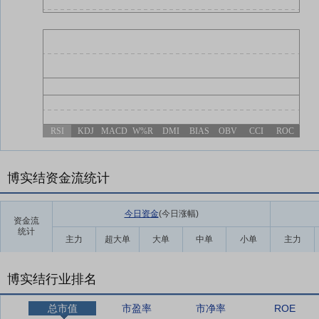
RSI
KDJ
MACD
W%R
DMI
BIAS
OBV
CCI
ROC
博实结资金流统计
今日资金
(今日涨幅
)
资金流
统计
主力
超大单
大单
中单
小单
主力
博实结行业排名
总市值
市盈率
市净率
ROE