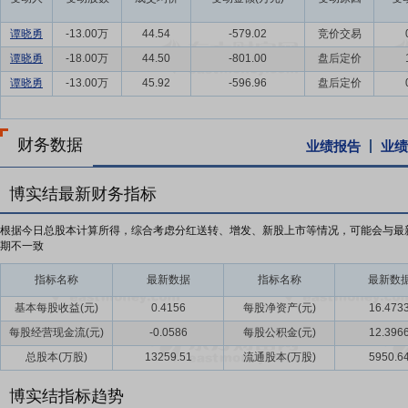
谭晓勇
-13.00万
44.54
-579.02
竞价交易
谭晓勇
-18.00万
44.50
-801.00
盘后定价
谭晓勇
-13.00万
45.92
-596.96
盘后定价
财务数据
业绩报告
业绩
博实结最新财务指标
根据今日总股本计算所得，综合考虑分红送转、增发、新股上市等情况，可能会与最
期不一致
指标名称
最新数据
指标名称
最新数
基本每股收益(元)
0.4156
每股净资产(元)
16.473
每股经营现金流(元)
-0.0586
每股公积金(元)
12.396
总股本(万股)
13259.51
流通股本(万股)
5950.6
博实结指标趋势