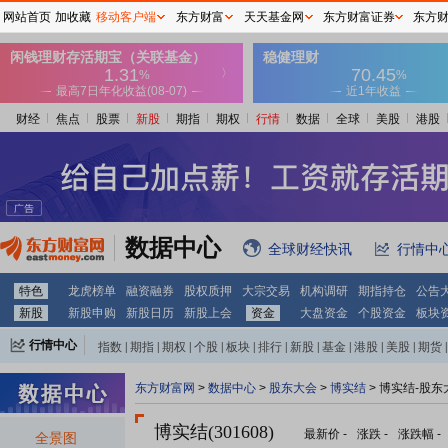
网站首页
加收藏
移动客户端
东方财富
天天基金网
东方财富证券
东方
财经
焦点
股票
新股
期指
期权
行情
数据
全球
美股
港股
数据中心
全球财经快讯
行情中
特色
龙虎榜单
融资融券
股权质押
大宗交易
机构调研
期指持仓
公告
新股
新股申购
新股日历
新股上会
资金
大盘资金
个股资金
板块
行情中心
指数
|
期指
|
期权
|
个股
|
板块
|
排行
|
新股
|
基金
|
港股
|
美股
|
期货
|
外汇
|
黄金
|
自选股
|
自选基金
东方财富网
>
数据中心
>
股东大会
>
博实结
>
博实结-股东
博实结(301608)
最新价
-
涨跌
-
涨跌幅
-
全景图