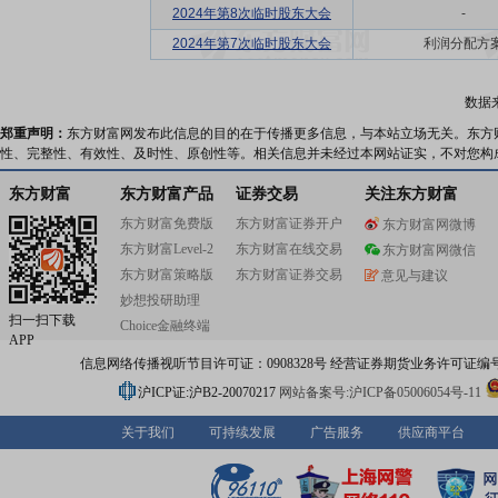
2024年第8次临时股东大会
-
2024年第7次临时股东大会
利润分配方
数据
郑重声明：
东方财富网发布此信息的目的在于传播更多信息，与本站立场无关。东方
性、完整性、有效性、及时性、原创性等。相关信息并未经过本网站证实，不对您构
东方财富
东方财富产品
证券交易
关注东方财富
东方财富免费版
东方财富证券开户
东方财富网微博
东方财富Level-2
东方财富在线交易
东方财富网微信
东方财富策略版
东方财富证券交易
意见与建议
妙想投研助理
扫一扫下载
Choice金融终端
APP
信息网络传播视听节目许可证：0908328号 经营证券期货业务许可证编号：91310
沪ICP证:沪B2-20070217
网站备案号:沪ICP备05006054号-11
关于我们
可持续发展
广告服务
供应商平台