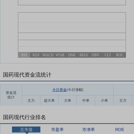
RSI
KDJ
MACD
W%R
DMI
BIAS
OBV
CCI
ROC
国药现代资金流统计
今日资金
(今日涨幅
)
资金流
统计
主力
超大单
大单
中单
小单
主力
国药现代行业排名
总市值
市盈率
市净率
ROE