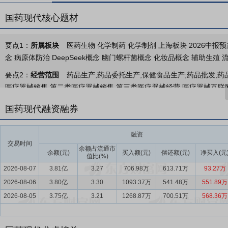
国药现代核心题材
要点1：
所属板块
医药生物 化学制药 化学制剂 上海板块 2026中报预
念 病原体防治 DeepSeek概念 幽门螺杆菌概念 化妆品概念 辅助生殖
要点2：
经营范围
药品生产,药品委托生产,保健食品生产;药品批发,药
医疗器械销售,第二类医疗器械销售,第三类医疗器械经营,医疗器械互
设备制造,制药专用设备销售;货物进出口,技术进出口;机械设备租赁,仓
国药现代融资融券
互联网信息服务;第二类增值电信服务;包装服务,化妆品生产。(依法须
要点3：
医药产品研发、生产与销售
公司是以医药产品研发、生产与
融资
苗、大健康等业务板块，产品涵盖全身用抗感染、心血管、抗肿瘤及免
交易时间
余额占流通市
域，剂型有片剂、胶囊剂、粉针剂、小容量注射剂、颗粒剂、混悬剂、
余额(元)
买入额(元)
偿还额(元)
净买入(元
值比(%)
2026-08-07
3.81亿
3.27
706.98万
613.71万
93.27万
要点4：
化学仿制药行业
聚焦化学仿制药领域，自国家集采全面执行
2026-08-06
塑格局”的双重特征，行业洗牌持续加速。随着集采常态化推进，价格
3.80亿
3.30
1093.37万
541.48万
551.89万
格持续走低，对企业一体化产业链布局和精益运营能力提出更高要求。
2026-08-05
3.75亿
3.21
1268.87万
700.51万
568.36万
要点5：
医药工业
2025年，医药工业在全球经济增长放缓、地缘政
展态势。国内医药工业整体处于从“规模扩张”向“质量提升”转型的关键阶