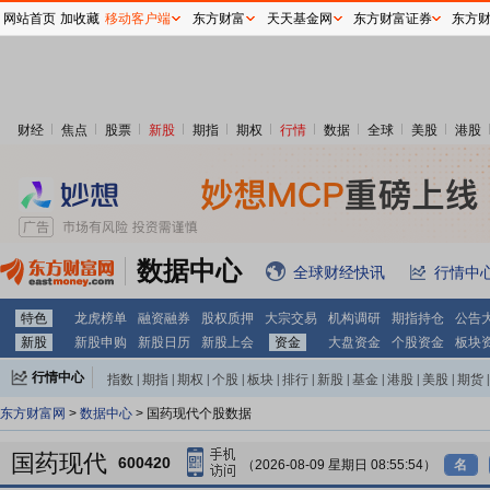
网站首页
加收藏
移动客户端
东方财富
天天基金网
东方财富证券
东方
财经
焦点
股票
新股
期指
期权
行情
数据
全球
美股
港股
数据中心
全球财经快讯
行情中
特色
龙虎榜单
融资融券
股权质押
大宗交易
机构调研
期指持仓
公告
新股
新股申购
新股日历
新股上会
资金
大盘资金
个股资金
板块
行情中心
指数
|
期指
|
期权
|
个股
|
板块
|
排行
|
新股
|
基金
|
港股
|
美股
|
期货
|
外汇
|
黄金
|
自选股
|
自选基金
东方财富网
>
数据中心
> 国药现代个股数据
国药现代
600420
（2026-08-09 星期日 08:55:54）
名