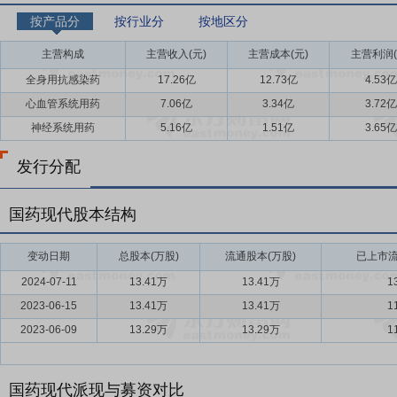
按产品分
按行业分
按地区分
主营构成
主营收入(元)
主营成本(元)
主营利润(
全身用抗感染药
17.26亿
12.73亿
4.53亿
心血管系统用药
7.06亿
3.34亿
3.72亿
神经系统用药
5.16亿
1.51亿
3.65亿
发行分配
国药现代股本结构
变动日期
总股本(万股)
流通股本(万股)
已上市流
2024-07-11
13.41万
13.41万
1
2023-06-15
13.41万
13.41万
1
2023-06-09
13.29万
13.29万
1
国药现代派现与募资对比