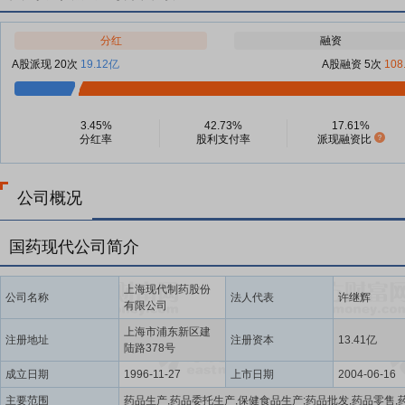
分红
融资
A股派现 20次
19.12亿
A股融资 5次
108
3.45%
42.73%
17.61%
分红率
股利支付率
派现融资比
公司概况
国药现代公司简介
上海现代制药股份
公司名称
法人代表
许继辉
有限公司
上海市浦东新区建
注册地址
注册资本
13.41亿
陆路378号
成立日期
1996-11-27
上市日期
2004-06-16
主要范围