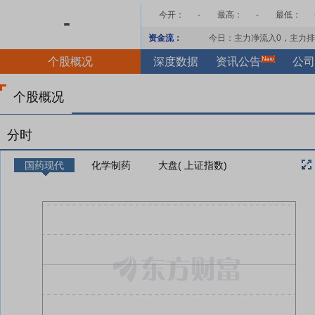
今开：
-
最高：
-
最低：
-
资金流：
今日：主力净流入
0
，主力排
个股概况
深度数据
资讯公告
公司
个股概况
分时
国药现代
化学制药
大盘( 上证指数)