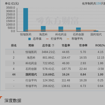
单位:
亿(元)
化学制药
共
159
只
总市值
行业平均
市场平均
排名
简称
总市值
?
市盈率
市净率
ROE(%
1
恒瑞医药
3484.21亿
44.65
5.70
4.15
2
海思科
801.86亿
104.47
16.55
12.15
3
科伦药业
722.85亿
46.00
2.93
1.86
4
石药创新
578.41亿
-187.75
22.44
-3.58
44
国药现代
116.68亿
16.24
0.84
1.00
-
行业平均
124.39亿
111.48
16.28
0.25
-
市场平均
206.82亿
138.61
6.73
0.64
深度数据