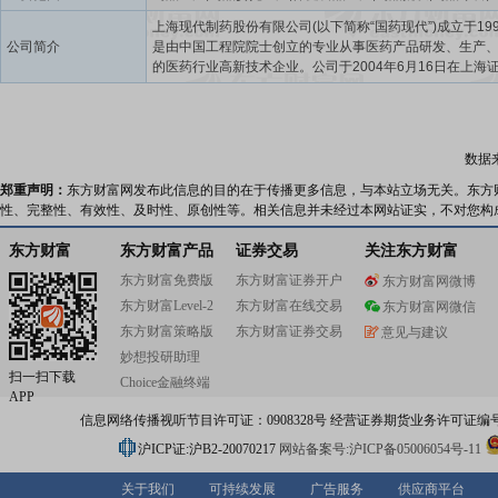
上海现代制药股份有限公司(以下简称“国药现代”)成立于199
公司简介
是由中国工程院院士创立的专业从事医药产品研发、生产
的医药行业高新技术企业。公司于2004年6月16日在上海
易所上市(代码:600420,简称:国药现代)。2010年4月进入
药集团有限公司(以下简称“国药集团”)。国药现代全面服务
中国”国家战略,以实现创新驱动、可持续发展、做强做优做
资本为发展目标,以高质量打造“化学制药为主体、生物制药
数据
康为两翼”的战略格局为重点任务,秉持国药集团“护佑生命,
康”的企业理念,聚焦“抗感染、心脑血管、抗肿瘤及免疫调
郑重声明：
东方财富网发布此信息的目的在于传播更多信息，与本站立场无关。东方
谢及内分泌、麻醉精神”五大治疗领域,协调优化产业布局,
性、完整性、有效性、及时性、原创性等。相关信息并未经过本网站证实，不对您构
驱动实现健康、稳定发展,致力于成为创新驱动型、中国领
际一流的制药企业,做有活力、有实力、有影响力的行业引
东方财富
东方财富产品
证券交易
关注东方财富
形成了战略统一、资源集中、配置合理、具有规模效应及
东方财富免费版
东方财富证券开户
东方财富网微博
联动效应的专业化战略发展格局。
东方财富Level-2
东方财富在线交易
东方财富网微信
东方财富策略版
东方财富证券交易
意见与建议
妙想投研助理
扫一扫下载
Choice金融终端
APP
信息网络传播视听节目许可证：0908328号 经营证券期货业务许可证编号：91310
沪ICP证:沪B2-20070217
网站备案号:沪ICP备05006054号-11
关于我们
可持续发展
广告服务
供应商平台