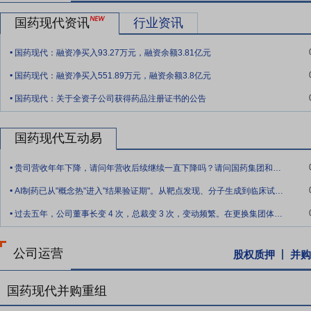
和BD项目引进获得新产品批准文号64个。
国药现代资讯
行业资讯
要点10：
国际化认证与注册优势
公司秉承国际视野，持续深耕国际化业
.
洲、非洲、美洲、大洋洲等70余个国家和地区。子公司国药威奇达多
国药现代：融资净买入93.27万元，融资余额3.81亿元
.
奇霉素均通过美国FDA认证；克拉维酸系列、阿莫西林、盐酸奈必洛尔
国药现代：融资净买入551.89万元，融资余额3.8亿元
官方认证。子公司国药致君主要头孢类制剂获欧盟及WHO认证，为同时
.
国药现代：关于全资子公司获得药品注册证书的公告
要点11：
品牌优势
公司坚持实施品牌战略，不断巩固和助推品牌影响力，
“申洛”“浦乐齐”“浦惠旨”“米乐松”等一系列知名品牌。
国药现代互动易
要点12：
拟挂牌出售青海制药厂45%股权 预增净利1.35亿元
2018
.
45.16%股权,挂牌底价拟为42,362.59万元。经公司初步测算,如以
贵司营收年年下降，请问年营收后续继续一直下降吗？请问国药集团和医工总院是如何看待
.
者净利润约13,498.84万元。
AI制药已从"概念热"进入"结果验证期"。从靶点发现、分子生成到临床试验设计，A
.
过去五年，公司董事长变 4 次，总裁变 3 次，变动频繁。在更换集团体系内人员背
公司运营
股权质押
并购
国药现代并购重组