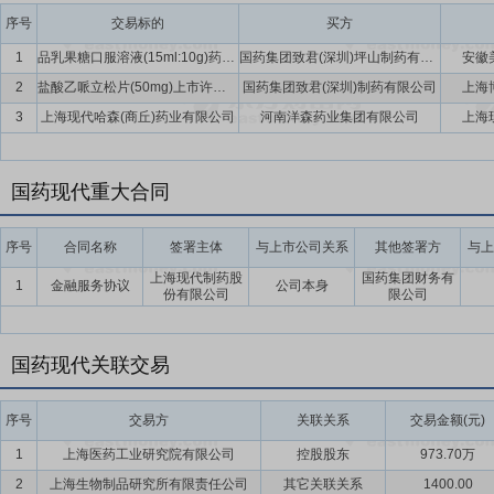
序号
交易标的
买方
1
品乳果糖口服溶液(15ml:10g)药品上市许可
国药集团致君(深圳)坪山制药有限公司
安徽
2
盐酸乙哌立松片(50mg)上市许可及相关权益
国药集团致君(深圳)制药有限公司
上海
3
上海现代哈森(商丘)药业有限公司
河南洋森药业集团有限公司
上海
国药现代重大合同
序号
合同名称
签署主体
与上市公司关系
其他签署方
与上
上海现代制药股
国药集团财务有
1
金融服务协议
公司本身
份有限公司
限公司
国药现代关联交易
序号
交易方
关联关系
交易金额(元)
1
上海医药工业研究院有限公司
控股股东
973.70万
2
上海生物制品研究所有限责任公司
其它关联关系
1400.00