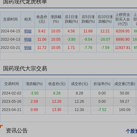
国药现代龙虎榜单
同比小幅下降1.2%；累计实现利润总额3,490亿元，同比逆势增长2
能正从以往的规模扩张与营销驱动，加速转向以研发创新与价值医疗为
上榜营业
上
收盘价
涨跌幅
后1日涨
后5日涨
后10日涨
交易时间
相关
部买入合
部
(元)
(%)
跌幅(%)
跌幅(%)
跌幅(%)
要点6：
产业平台优势
公司隶属于国内最大的“中央企业医药健康产业
计(万)
前公司已经形成战略统一、资源集中、具有规模效应及上下游产业链协同
2024-04-15
明细
9.42
10.05
4.56
11.68
12.21
8209.95
6
量打造化学制药工业发展平台为重点任务，加速内部协同优势发挥、促
2022-04-13
明细
11.06
10.05
-3.80
-9.04
-20.07
6890.90
16
2022-03-21
要点7：
内部一体化管理优势
明细
11.72
10.05
公司以“抗感染、心血管、麻醉及精神、
1.71
-7.76
-7.59
11937.81
8
转的业务板块发展平台，板块内资源充分联动与协调管理，促进企业的
制剂产品一体化的完整产业链，依靠产业联动形成成本优势；营销一体
国药现代大宗交易
场占有率和品牌知名度；质量管理方面，通过统一的质量方针和质量文
才培养平台，持续完善全业态、全产业链、全生命周期的质量管理体系
交易时间
涨跌幅(%)
收盘价(元)
成交价(元)
折溢率(%)
成交量(万股)
合、综合治理”绿色发展举措，推动新型环保节能技术普及，形成绿色
2024-02-02
-3.50
8.28
8.28
0.00
50.00
要点8：
国药集团内协同优势
公司积极参与国药集团“自家亲”发展计
2023-05-26
2.59
12.26
12.26
0.00
59.27
联互通等多种方式加强与国药集团内商业板块的联动，力推“工商协同
“工研协同”；加强与国药集团医疗服务板块的资源对接，落实“工医协同
2023-04-21
0.99
13.30
12.30
-7.52
160.00
要点9：
研发优势
公司始终坚持“科技引领，创新驱动”策略，打造以
进创新成果转化。加强研发领域的内部联动；加大对外创新合作力度，
资讯公告
个股
的布局，加快技术研发进程，积极推进缓控释、膜剂等创新技术平台建