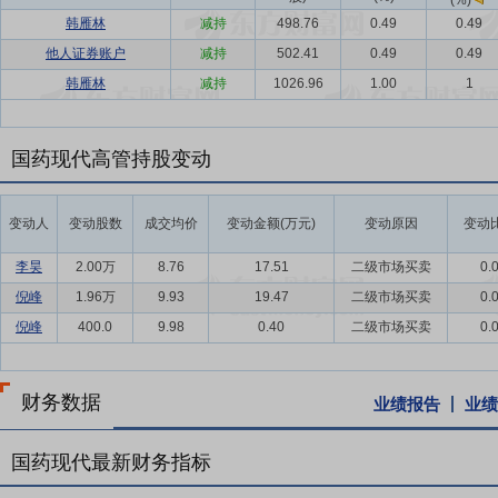
(%)
韩雁林
减持
498.76
0.49
0.49
他人证券账户
减持
502.41
0.49
0.49
韩雁林
减持
1026.96
1.00
1
国药现代高管持股变动
变动人
变动股数
成交均价
变动金额(万元)
变动原因
变动比
李昊
2.00万
8.76
17.51
二级市场买卖
0.
倪峰
1.96万
9.93
19.47
二级市场买卖
0.
倪峰
400.0
9.98
0.40
二级市场买卖
0.
财务数据
业绩报告
业绩
国药现代最新财务指标