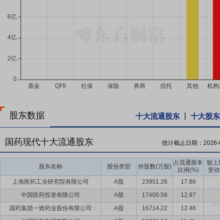
股东数据
十大流通股东
十大股东
国药现代十大流通股东
统计截止日期：
2026-
占流通股本
较上
股东名称
股份类型
持股数(万股)
比例(%)
变动
上海医药工业研究院有限公司
A股
23951.26
17.86
中国医药投资有限公司
A股
17400.56
12.97
国药集团一致药业股份有限公司
A股
16714.22
12.46