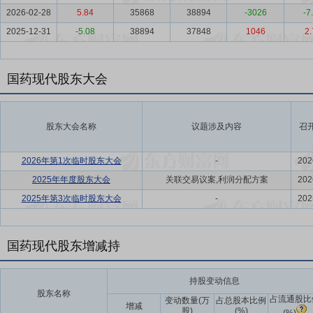
2026-02-28
5.84
35868
38894
-3026
-7
2025-12-31
-5.08
38894
37848
1046
2.
国药现代股东大会
股东大会名称
议题涉及内容
召
2026年第1次临时股东大会
-
202
2025年年度股东大会
关联交易议案,利润分配方案
202
2025年第3次临时股东大会
-
202
国药现代股东增减持
持股变动信息
股东名称
占流通股比
变动数量(万
占总股本比例
增减
股)
(%)