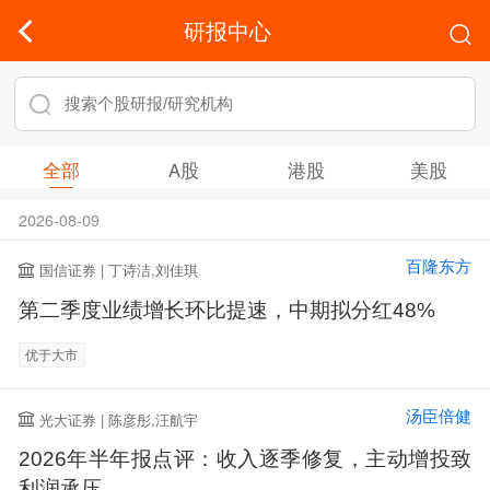
研报中心
全部
A股
港股
美股
2026-08-09
百隆东方
国信证券 | 丁诗洁,刘佳琪
第二季度业绩增长环比提速，中期拟分红48%
优于大市
汤臣倍健
光大证券 | 陈彦彤,汪航宇
2026年半年报点评：收入逐季修复，主动增投致
利润承压