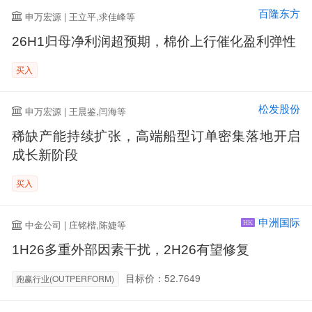
百隆东方
申万宏源 | 王立平,求佳峰等
26H1归母净利润超预期，棉价上行催化盈利弹性
买入
松发股份
申万宏源 | 王晨鉴,闫海等
稀缺产能持续扩张，高端船型订单密集落地开启
成长新阶段
买入
申洲国际
中金公司 | 庄铭楷,陈婕等
HK
1H26多重外部因素干扰，2H26有望修复
目标价：52.7649
跑赢行业(OUTPERFORM)